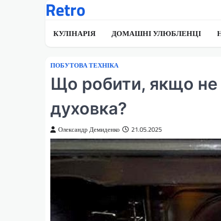
Retro
Перейти
до
вмісту
КУЛІНАРІЯ
ДОМАШНІ УЛЮБЛЕНЦІ
ПОБУТОВА ТЕХНІКА
Що робити, якщо не
духовка?
Олександр Демиденко
21.05.2025