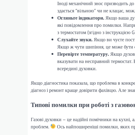
Іноді механічний знос призводить до
здається “вільною” чи не клацає, можл
Огляньте індикатори.
Якщо ваша дух
які повідомлення про помилки. Напри
з термостатом (згідно з інструкцією G
Слухайте звуки.
Якщо ви чуєте пості
Якщо ж чути шипіння, це може бути о
Перевірте температуру.
Якщо духовк
вказувати на несправний термостат.
всередині духовки.
Якщо діагностика показала, що проблема в конкре
діагноз і ремонт краще довірити фахівцю. Але зн
Типові помилки при роботі з газов
Газові духовки – це надійні помічники на кухні,
проблем.
Ось найпоширеніші помилки, яких при