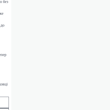
о без
же
 до
епер
ховці