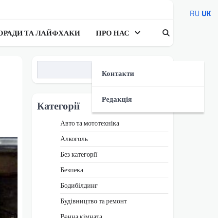
RU
UK
ОРАДИ ТА ЛАЙФХАКИ
ПРО НАС
Пошук
Контакти
Редакція
Категорії
Авто та мототехніка
Алкоголь
Без категорії
Безпека
Бодибілдинг
Будівництво та ремонт
Ванна кімната