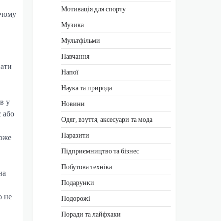
Мотивація для спорту
 чому
Музика
Мультфільми
Навчання
вати
Напої
Наука та природа
в у
Новини
с або
Одяг, взуття, аксесуари та мода
Паразити
оже
Підприємництво та бізнес
Побутова техніка
на
Подарунки
о не
Подорожі
Поради та лайфхаки