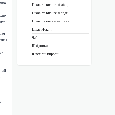
учка
Цікаві та визначні місця
Цікаві та визначні події
удь-
Цікаві та визначні постаті
блеми
Цікаві факти
уля.
Чай
ення.
Шкідники
ру
Ювелірні вироби
чний
і.
х