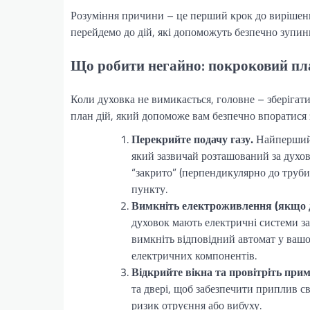
Розуміння причини – це перший крок до вирішення
перейдемо до дій, які допоможуть безпечно зупин
Що робити негайно: покроковий пл
Коли духовка не вимикається, головне – зберігат
план дій, який допоможе вам безпечно впоратися 
Перекрийте подачу газу.
Найперший і
який зазвичай розташований за духов
“закрито” (перпендикулярно до труби
пункту.
Вимкніть електроживлення (якщо д
духовок мають електричні системи за
вимкніть відповідний автомат у вашо
електричних компонентів.
Відкрийте вікна та провітріть при
та двері, щоб забезпечити приплив с
ризик отруєння або вибуху.