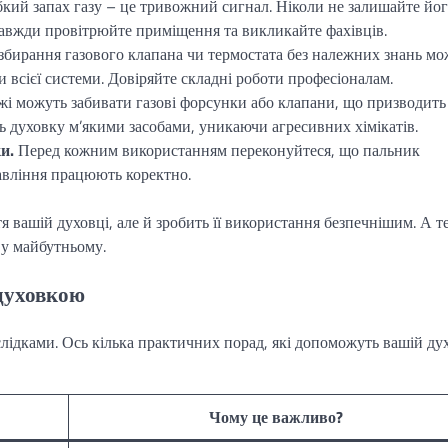
бкий запах газу – це тривожний сигнал. Ніколи не залишайте йог
Завжди провітрюйте приміщення та викликайте фахівців.
бирання газового клапана чи термостата без належних знань мо
 всієї системи. Довіряйте складні роботи професіоналам.
жі можуть забивати газові форсунки або клапани, що призводить
ть духовку м’якими засобами, уникаючи агресивних хімікатів.
и.
Перед кожним використанням переконуйтеся, що пальник
авління працюють коректно.
вашій духовці, але й зробить її використання безпечнішим. А т
 у майбутньому.
 духовкою
слідками. Ось кілька практичних порад, які допоможуть вашій ду
Чому це важливо?