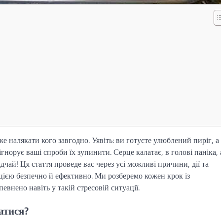
е налякати кого завгодно. Уявіть: ви готуєте улюблений пиріг, а
норує ваші спроби їх зупинити. Серце калатає, в голові паніка, 
дчай! Ця стаття проведе вас через усі можливі причини, дії та
ацією безпечно й ефективно. Ми розберемо кожен крок із
внено навіть у такій стресовій ситуації.
атися?