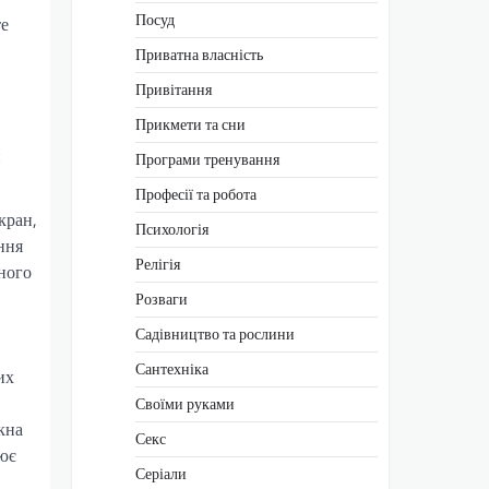
Посуд
те
Приватна власність
Привітання
Прикмети та сни
й
Програми тренування
Професії та робота
кран,
Психологія
ння
Релігія
ного
Розваги
Садівництво та рослини
Сантехніка
их
Своїми руками
кна
Секс
рює
Серіали