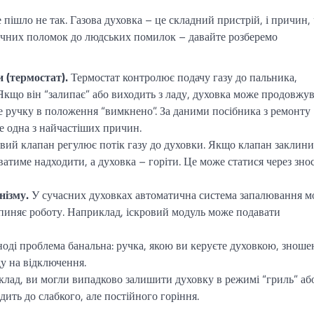
е пішло не так. Газова духовка – це складний пристрій, і причин,
нічних поломок до людських помилок – давайте розберемо
 (термостат).
Термостат контролює подачу газу до пальника,
Якщо він “залипає” або виходить з ладу, духовка може продовжу
е ручку в положення “вимкнено”. За даними посібника з ремонту
це одна з найчастіших причин.
вий клапан регулює потік газу до духовки. Якщо клапан заклини
атиме надходити, а духовка – горіти. Це може статися через зно
нізму.
У сучасних духовках автоматична система запалювання м
ипиняє роботу. Наприклад, іскровий модуль може подавати
ноді проблема банальна: ручка, якою ви керуєте духовкою, зноше
ду на відключення.
лад, ви могли випадково залишити духовку в режимі “гриль” аб
ить до слабкого, але постійного горіння.