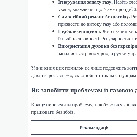
Ігнорування запаху газу.
Навіть сла
уваги, вважаючи, що “саме пройде”. 
Самостійний ремонт без досвіду.
Роз
призвести до витоку газу або поломки
Недбале очищення.
Жир і залишки ї
їхньої несправності. Регулярно чисті
Використання духовки без перевірк
запалюється рівномірно, а ручки упр
Уникнення цих помилок не лише подовжить життя 
давайте розглянемо, як запобігти таким ситуаціям
Як запобігти проблемам із газовою
Краще попередити проблему, ніж боротися з її на
працювати без збоїв.
Рекомендація