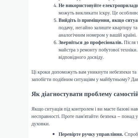
Не використовуйте електроприлади
можуть викликати іскру. Це особливо
Вийдіть із приміщення, якщо ситуа
подачу, негайно залиште квартиру та 
аналогічним номером у вашій країні.
Зверніться до професіоналів.
Після 
майстра з ремонту побутової техніки
відповідного досвіду.
Ці кроки допоможуть вам уникнути небезпеки та м
запобігти подібним ситуаціям у майбутньому? Дав
Як діагностувати проблему самості
Якщо ситуація під контролем і ви маєте базові н
несправності. Проте пам’ятайте: безпека – понад у
духовки.
Перевірте ручку управління.
Спробу