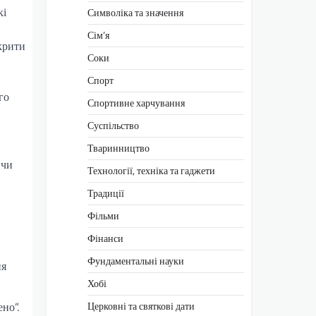
кі
Символіка та значення
Сім’я
крити
Соки
Спорт
го
Спортивне харчування
Суспільство
Тваринництво
 чи
Технології, техніка та гаджети
Традиції
Фільми
Фінанси
Фундаментальні науки
ня
Хобі
Церковні та святкові дати
но”.