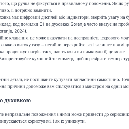
 того, що ручка не фіксується в правильному положенні. Якщо р
иво, її потрібно замінити.
овка має цифровий дисплей або індикатори, зверніть увагу на б
клад, код помилки E1 на духовках Gorenje часто вказує на про
orenje, 2024).
йне клацання, це може вказувати на несправність іскрового мод
знакою витоку газу – негайно перекрийте газ і залиште приміщ
а продовжує нагріватися, навіть коли ви вимкнули її, це може
 Використовуйте кухонний термометр, щоб перевірити температу
тній деталі, не поспішайте купувати запчастини самостійно. То
ання причини допоможе вам спілкуватися з майстром на одній мов
ою духовкою
 але неправильне поводження з ними може призвести до серйозни
пускаються користувачі, і як їх уникнути.