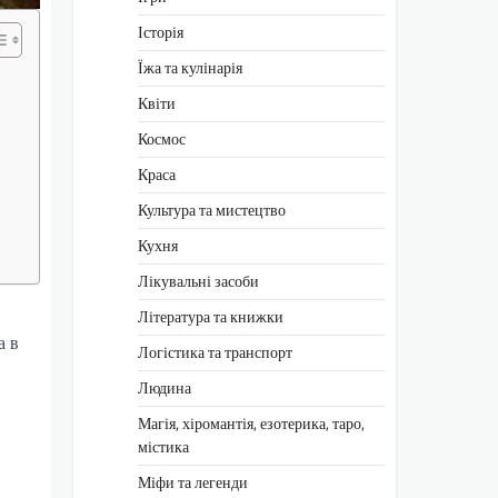
Історія
Їжа та кулінарія
Квіти
Космос
Краса
Культура та мистецтво
Кухня
Лікувальні засоби
Література та книжки
а в
Логістика та транспорт
Людина
Магія, хіромантія, езотерика, таро,
містика
Міфи та легенди