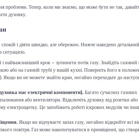
 проблеми. Тепер, коли ми знаємо, що може бути не так, давай
ити духовку.
ан
и спокій і діяти швидко, але обережно. Нижче наведено детальни
з ситуацією.
 найважливіший крок – зупинити потік газу. Знайдіть газовий 
кою або на газовій трубі у вашій кухні. Поверніть його в положе
). Якщо ви не можете знайти кран, негайно переходьте до наступ
уховка має електричні компоненти).
Багато сучасних газових
палювання або вентилятори. Відключіть духовку від розетки або
му електрощитку. Це запобіжить роботі іскрових модулів чи інш
міщення.
Якщо ви відчуваєте запах газу, негайно відкрийте всі ві
віжого повітря. Газ може накопичуватися в приміщенні, що ство