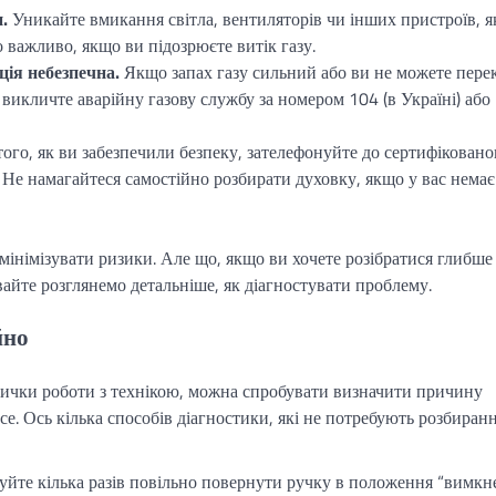
.
Уникайте вмикання світла, вентиляторів чи інших пристроїв, я
 важливо, якщо ви підозрюєте витік газу.
ція небезпечна.
Якщо запах газу сильний або ви не можете пере
викличте аварійну газову службу за номером 104 (в Україні) або
того, як ви забезпечили безпеку, зателефонуйте до сертифіковано
. Не намагайтеся самостійно розбирати духовку, якщо у вас немає
інімізувати ризики. Але що, якщо ви хочете розібратися глибше
айте розглянемо детальніше, як діагностувати проблему.
йно
авички роботи з технікою, можна спробувати визначити причину
се. Ось кілька способів діагностики, які не потребують розбиран
йте кілька разів повільно повернути ручку в положення “вимкне