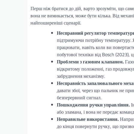
Перш ніж братися до дій, варто зрозуміти, що сам
вона не вимикається, може бути кілька. Від меха
найпоширеніші сценарії.
Несправний регулятор температури
підтримуючи потрібну температуру. 
працювати, навіть коли ви повертаєт
побутової техніки від Bosch (2023), 
Проблеми з газовим клапаном.
Газо
відкритому положенні, газ продовжув
забруднення механізму.
Несправність запалювального меха
давати збої, через що пальник не пр
безперервний сигнал.
Пошкодження ручки управління.
І
або зламана, і вона не передає коман
Неправильне використання.
Наприк
до кінця повернути ручку, що призвод