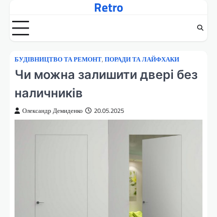
Retro
Перейти
до
вмісту
БУДІВНИЦТВО ТА РЕМОНТ
,
ПОРАДИ ТА ЛАЙФХАКИ
Чи можна залишити двері без
наличників
Олександр Демиденко
20.05.2025