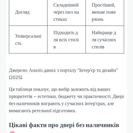
Складніший
Простіший,
Догляд
через пил на
менше пове
стиках
рхонь
Підходить д
Найкраще д
Універсальні
ля всіх стилі
ля сучасних
сть
в
стилів
Джерело: Аналіз даних з порталу “Інтер’єр та дизайн”
(2025).
Ця таблиця показує, що вибір залежить від ваших
пріоритетів – естетики, бюджету чи практичності. Двері
без наличників виграють у сучасних інтер’єрах, але
вимагають ретельної підготовки.
Цікаві факти про двері без наличників