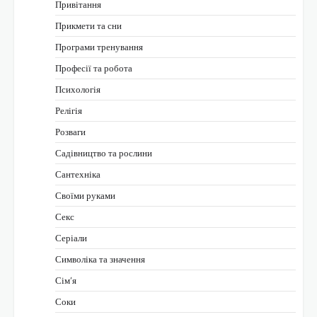
Привітання
Прикмети та сни
Програми тренування
Професії та робота
Психологія
Релігія
Розваги
Садівництво та рослини
Сантехніка
Своїми руками
Секс
Серіали
Символіка та значення
Сім’я
Соки