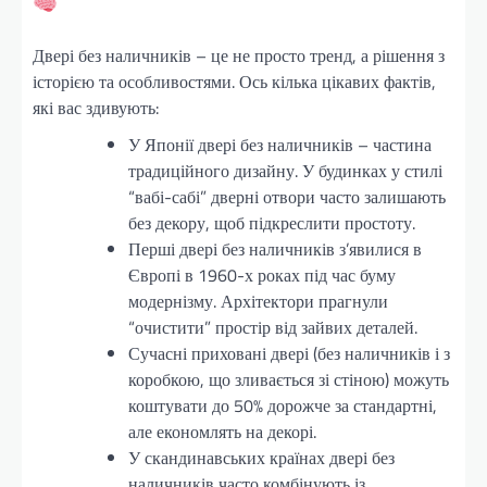
Двері без наличників – це не просто тренд, а рішення з
історією та особливостями. Ось кілька цікавих фактів,
які вас здивують:
У Японії двері без наличників – частина
традиційного дизайну. У будинках у стилі
“вабі-сабі” дверні отвори часто залишають
без декору, щоб підкреслити простоту.
Перші двері без наличників з’явилися в
Європі в 1960-х роках під час буму
модернізму. Архітектори прагнули
“очистити” простір від зайвих деталей.
Сучасні приховані двері (без наличників і з
коробкою, що зливається зі стіною) можуть
коштувати до 50% дорожче за стандартні,
але економлять на декорі.
У скандинавських країнах двері без
наличників часто комбінують із