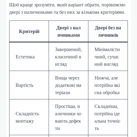
Щоб краще зрозуміти, який варіант обрати, порівняємо
двері з наличниками та без них за кількома критеріями.
Двері з нал
Двері без на
Критерій
ичниками
личників
Завершений,
Мінімалісти
Естетика
класичний в
чний, сучас
игляд
ний вигляд
Вища через
Нижча, але
Вартість
додаткові ма
потрібна які
теріали
сна обробка
Простіша, н
Складніша,
Складність
аличники хо
потрібна іде
монтажу
вають дефек
альна точніс
ти
ть