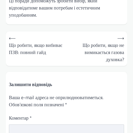
Ці поради допоможуть зробити вибір, який
відповідатиме вашим потребам і естетичним
уподобанням.
Навігація
⟵
⟶
записів
Що робити, якщо вибиває
Що робити, якщо не
ПЗВ: повний гайд
вимикається газова
духовка?
Залишити відповідь
Ваша e-mail адреса не оприлюднюватиметься.
Обов’язкові поля позначені
*
Коментар
*