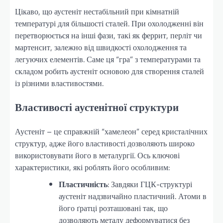
Цікаво, що аустеніт нестабільний при кімнатній
температурі для більшості сталей. При охолодженні він
перетворюється на інші фази, такі як феррит, перліт чи
мартенсит, залежно від швидкості охолодження та
легуючих елементів. Саме ця “гра” з температурами та
складом робить аустеніт основою для створення сталей
із різними властивостями.
Властивості аустенітної структури
Аустеніт – це справжній “хамелеон” серед кристалічних
структур, адже його властивості дозволяють широко
використовувати його в металургії. Ось ключові
характеристики, які роблять його особливим:
Пластичність
: Завдяки ГЦК-структурі
аустеніт надзвичайно пластичний. Атоми в
його ґратці розташовані так, що
дозволяють металу деформуватися без