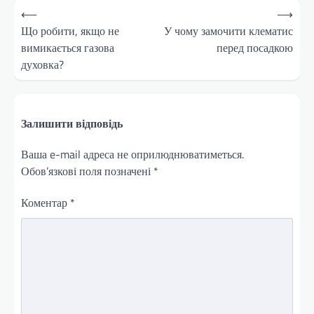
Навігація
⟵
⟶
записів
Що робити, якщо не
У чому замочити клематис
вимикається газова
перед посадкою
духовка?
Залишити відповідь
Ваша e-mail адреса не оприлюднюватиметься.
Обов’язкові поля позначені
*
Коментар
*