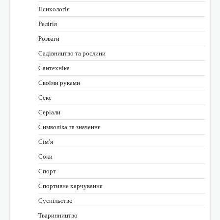
Психологія
Релігія
Розваги
Садівництво та рослини
Сантехніка
Своїми руками
Секс
Серіали
Символіка та значення
Сім’я
Соки
Спорт
Спортивне харчування
Суспільство
Тваринництво