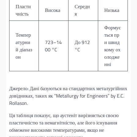
Пласти
Середн
Висока
Низька
чність
я
Формує
Темпер
ться пр
атурни
723–14
До 912
и швид
й діапаз
00 °C
°C
кому ох
он
олодже
нні
Джерело: Дані базуються на стандартних металургійних
довідниках, таких як “Metallurgy for Engineers” by E.C.
Rollason.
Ця таблиця показує, що аустеніт вирізняється своєю
пластичністю та немагнітністю, але його існування
обмежене високими температурами, якщо не