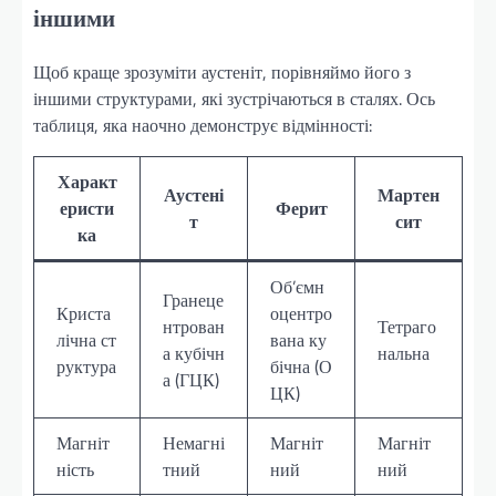
іншими
Щоб краще зрозуміти аустеніт, порівняймо його з
іншими структурами, які зустрічаються в сталях. Ось
таблиця, яка наочно демонструє відмінності:
Характ
Аустені
Мартен
еристи
Ферит
т
сит
ка
Об’ємн
Гранеце
Криста
оцентро
нтрован
Тетраго
лічна ст
вана ку
а кубічн
нальна
руктура
бічна (О
а (ГЦК)
ЦК)
Магніт
Немагні
Магніт
Магніт
ність
тний
ний
ний