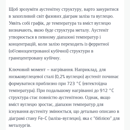
Щоб зрозуміти аустенітну структуру, варто зануритися
в захопливий світ фазових діаграм заліза та вуглецю.
Уявіть собі графік, де температура та вміст вуглецю
визначають, якою буде структура металу. Аустеніт
утворюється в певному діапазоні температур і
концентрацій, коли залізо переходить із ферритної
(об’ємноцентрованої кубічної) структури в
гранецентровану кубічну.
Ключовий момент – нагрівання. Наприклад, для
низьковуглецевої сталі (0,2% вуглецю) аустеніт починає
формуватися приблизно при 723 °C (евтектоїдна
температура). При подальшому нагріванні до 912 °C
структура стає повністю аустенітною. Однак, якщо
вміст вуглецю зростає, діапазон температур для
існування аустеніту змінюється, що детально описано в
діаграмі стану Fe-C (заліза-вуглецю), яка є “біблією” для
металургів.