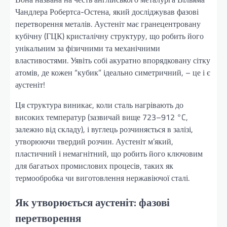
Чандлера Робертса-Остена, який досліджував фазові
перетворення металів. Аустеніт має гранецентровану
кубічну (ГЦК) кристалічну структуру, що робить його
унікальним за фізичними та механічними
властивостями. Уявіть собі акуратно впорядковану сітку
атомів, де кожен “кубик” ідеально симетричний, – це і є
аустеніт!
Ця структура виникає, коли сталь нагрівають до
високих температур (зазвичай вище 723–912 °C,
залежно від складу), і вуглець розчиняється в залізі,
утворюючи твердий розчин. Аустеніт м’який,
пластичний і немагнітний, що робить його ключовим
для багатьох промислових процесів, таких як
термообробка чи виготовлення нержавіючої сталі.
Як утворюється аустеніт: фазові
перетворення