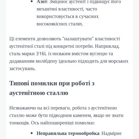
Азот
: Зміцнює аустеніт і підвищує його
механічні властивості, часто
використовується в сучасних
високоякісних сталях.
Ці елементи дозволяють “налаштувати” властивості
аустенітної сталі під конкретні потреби. Наприклад,
сталь марки 316L із низьким вмістом вуглецю та
додаванням молібдену ідеально підходить для морських
застосувань.
Типові помилки при роботі з
аустенітною сталлю
Незважаючи на всі переваги, робота з аустенітною
сталлю може бути підводним каменем, якщо не знати
тонкощів. Ось найпоширеніші помилки:
Неправильна термообробка
: Надмірне