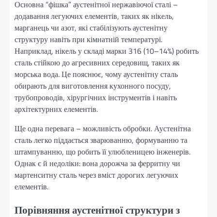
Основна “фішка” аустенітної нержавіючої сталі –
додавання легуючих елементів, таких як нікель,
марганець чи азот, які стабілізують аустенітну
структуру навіть при кімнатній температурі.
Наприклад, нікель у складі марки 316 (10–14%) робить
сталь стійкою до агресивних середовищ, таких як
морська вода. Це пояснює, чому аустенітну сталь
обирають для виготовлення кухонного посуду,
трубопроводів, хірургічних інструментів і навіть
архітектурних елементів.
Ще одна перевага – можливість обробки. Аустенітна
сталь легко піддається зварюванню, формуванню та
штампуванню, що робить її улюбленицею інженерів.
Однак є й недоліки: вона дорожча за ферритну чи
мартенситну сталь через вміст дорогих легуючих
елементів.
Порівняння аустенітної структури з