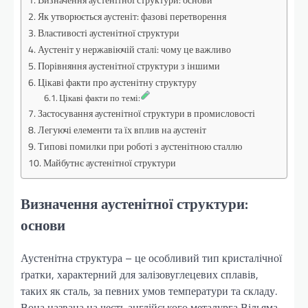
Як утворюється аустеніт: фазові перетворення
Властивості аустенітної структури
Аустеніт у нержавіючій сталі: чому це важливо
Порівняння аустенітної структури з іншими
Цікаві факти про аустенітну структуру
Цікаві факти по темі:
Застосування аустенітної структури в промисловості
Легуючі елементи та їх вплив на аустеніт
Типові помилки при роботі з аустенітною сталлю
Майбутнє аустенітної структури
Визначення аустенітної структури:
основи
Аустенітна структура – це особливий тип кристалічної
ґратки, характерний для залізовуглецевих сплавів,
таких як сталь, за певних умов температури та складу.
Вона названа на честь англійського металурга Вільяма