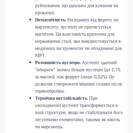
руйнування, що ідеально для кування чи
прокатки.
Немагнітність
: На відміну від фериту чи
мартенситу, аустеніт не притягується
магнітом. Ця властивість критична для
нержавіючої сталі, яка використовується в
медичних інструментах чи обладнанні для
МРТ.
Розчинність вуглецю
: Аустеніт здатний
“вбирати” значно більше вуглецю (до 2,1%
за масою), ніж феррит (лише 0,02%). Це
дозволяє створювати міцніші сплави після
термообробки.
Термічна нестабільність
: При
охолодженні аустеніт трансформується в
інші структури, якщо не стабілізувати його
легуючими елементами, такими як нікель
чи марганець.