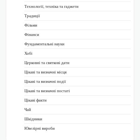
Технології, техніка та гаджети
Традиції
Фільми
Фінанси
Фундаментальні науки
Хобі
Церковні та святкові дати
Цікаві та визначні місця
Цікаві та визначні події
Цікаві та визначні постаті
Цікаві факти
Чай
Шкідники
Ювелірні вироби