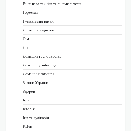
Військова техніка та військові теми
Гороскоп
Гуманітрані науки
Дієти та схуднення
Дім
Діти
Домашнє господарство
Домашні улюбленці
Домашній затишок
Закони України
Здоров'я
Ігри
Історія
Їжа та кулінарія
Квіти