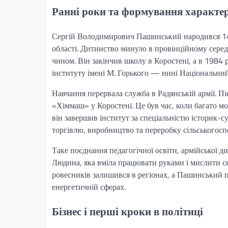
Ранні роки та формування характе
Сергій Володимирович Пашинський народився 14 ж
області. Дитинство минуло в провінційному серед
чином. Він закінчив школу в Коростені, а в 1984 
інституту імені М. Горького — нині Національни
Навчання перервала служба в Радянській армії. 
«Хіммаш» у Коростені. Це був час, коли багато м
він завершив інститут за спеціальністю історик-с
торгівлю, виробництво та переробку сільськогоспо
Таке поєднання педагогічної освіти, армійської д
Людина, яка вміла працювати руками і мислити сис
ровесників залишився в регіонах, а Пашинський пер
енергетичній сферах.
Бізнес і перші кроки в політиці