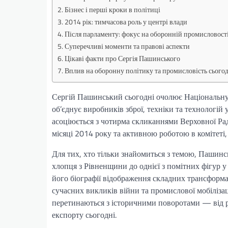
Бізнес і перші кроки в політиці
2014 рік: тимчасова роль у центрі влади
Після парламенту: фокус на оборонній промисловост
Суперечливі моменти та правові аспекти
Цікаві факти про Сергія Пашинського
Вплив на оборонну політику та промисловість сього
Сергій Пашинський сьогодні очолює Національну 
об’єднує виробників зброї, техніки та технологій
асоціюється з чотирма скликаннями Верховної Рад
місяці 2014 року та активною роботою в комітеті
Для тих, хто тільки знайомиться з темою, Пашинс
хлопця з Рівненщини до однієї з помітних фігур у
його біографії відображення складних трансформац
сучасних викликів війни та промислової мобілізац
перетинаються з історичними поворотами — від р
експорту сьогодні.