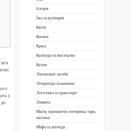
Історія
Їжа та кулінарія
Квіти
Космос
Краса
Культура та мистецтво
ім’я
Кухня
ичні
Лікувальні засоби
Література та книжки
кого
Логістика та транспорт
ать у
Людина
 до
Магія, хіромантія, езотерика, таро,
містика
Міфи та легенди