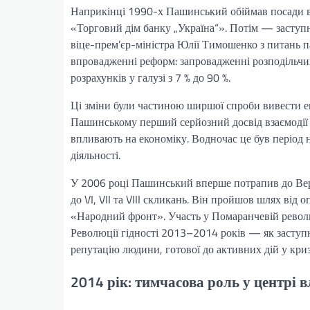
Наприкінці 1990-х Пашинський обіймав посади в 
«Торговий дім банку „Україна“». Потім — заступ
віце-прем’єр-міністра Юлії Тимошенко з питань п
впровадженні реформ: запровадженні розподільчих
розрахунків у галузі з 7 % до 90 %.
Ці зміни були частиною ширшої спроби вивести е
Пашинському перший серйозний досвід взаємодії 
впливають на економіку. Водночас це був період 
діяльності.
У 2006 році Пашинський вперше потрапив до Вер
до VI, VII та VIII скликань. Він пройшов шлях ві
«Народний фронт». Участь у Помаранчевій рево
Революції гідності 2013–2014 років — як заступ
репутацію людини, готової до активних дій у кри
2014 рік: тимчасова роль у центрі 