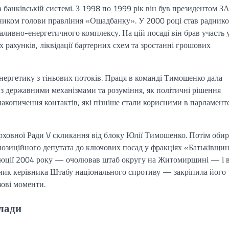
банківській системі. З 1998 по 1999 рік він був президентом З
ником голови правління «Ощадбанку». У 2000 році став радник
аливно-енергетичного комплексу. На цій посаді він брав участь 
 рахунків, ліквідації бартерних схем та зростанні грошових
нергетику з тіньових потоків. Праця в команді Тимошенко дала
з державними механізмами та розуміння, як політичні рішення
накопичення контактів, які пізніше стали корисними в парламент
ховної Ради V скликання від блоку Юлії Тимошенко. Потім обир
д опозиційного депутата до ключових посад у фракціях «Батьківщин
люції 2004 року — очолював штаб округу на Житомирщині — і 
ник керівника Штабу національного спротиву — закріпила його
зові моменти.
влади