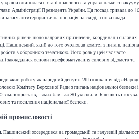
у країна опинилася в стані правового та управлінського вакууму
лави Адміністрації Президента України. Ця посада тривала до 1
иналася антитерористична операція на сході, а нова влада
ративних рішень щодо кадрових призначень, координації силових
ці. Пашинський, який до того очолював комітет з питань націона
ід роботи з оборонною тематикою. Його роль у цей час часто
тижні закладалися основи переформатування силових відомств та
родовжив роботу як народний депутат VIII скликання від «Народ
оловою Комітету Верховної Ради з питань національної безпеки і
0 законопроєктів, з яких близько 80 ухвалили. Більшість стосува
ових та посилення національної безпеки.
ній промисловості
Пашинський зосередився на громадській та галузевій діяльності