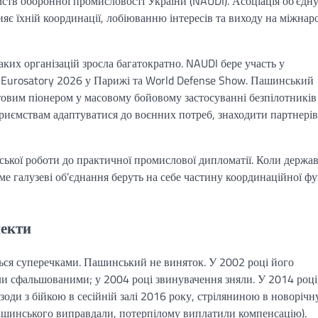
ств оборонної промисловості України (NAUDI). Асоціація об’єдн
ияє їхній координації, лобіюванню інтересів та виходу на міжнар
ких організацій зросла багатократно. NAUDI бере участь у
 Eurosatory 2026 у Парижі та World Defense Show. Пашинський
товим піонером у масовому бойовому застосуванні безпілотників
приємствам адаптуватися до воєнних потреб, знаходити партнерів
ської роботи до практичної промислової дипломатії. Коли держа
 галузеві об’єднання беруть на себе частину координаційної фу
пекти
ться суперечками. Пашинський не виняток. У 2002 році його
ли сфальшованими; у 2004 році звинувачення зняли. У 2014 році
зоди з бійкою в сесійній залі 2016 року, стріляниною в новорічн
ашинського виправдали, потерпілому виплатили компенсацію).