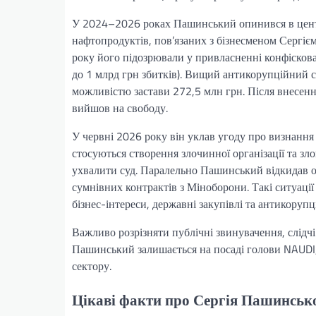
У 2024–2026 роках Пашинський опинився в центр
нафтопродуктів, пов’язаних з бізнесменом Сергіє
року його підозрювали у привласненні конфісков
до 1 млрд грн збитків). Вищий антикорупційний с
можливістю застави 272,5 млн грн. Після внесе
вийшов на свободу.
У червні 2026 року він уклав угоду про визнання 
стосуються створення злочинної організації та з
ухвалити суд. Паралельно Пашинський відкидав ок
сумнівних контрактів з Міноборони. Такі ситуації
бізнес-інтереси, державні закупівлі та антикорупц
Важливо розрізняти публічні звинувачення, слідчі
Пашинський залишається на посаді голови NAUDI,
сектору.
Цікаві факти про Сергія Пашинськ