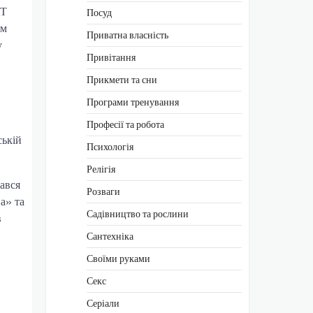
АТ
Посуд
ом
Приватна власність
у
Привітання
Прикмети та сни
Програми тренування
Професії та робота
ській
Психологія
Релігія
ався
Розваги
а» та
Садівництво та рослини
в
Сантехніка
Своїми руками
Секс
Серіали