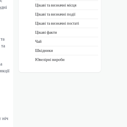
ує
Цікаві та визначні місця
одні
Цікаві та визначні події
Цікаві та визначні постаті
Цікаві факти
 та
Чай
 та
Шкідники
Ювелірні вироби
ва
нкції
у ніч