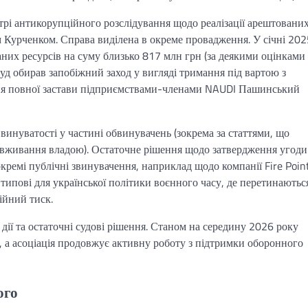
і антикорупційного розслідування щодо реалізації арештовани
м Курченком. Справа виділена в окреме провадження. У січні 202
аних ресурсів на суму близько 817 млн грн (за деякими оцінкам
уд обирав запобіжний заход у вигляді тримання під вартою з
ння повної застави підприємствами-членами NAUDI Пашинський
винуватості у частині обвинувачень (зокрема за статтями, що
ловживання владою). Остаточне рішення щодо затвердження угоди
ремі публічні звинувачення, наприклад щодо компанії Fire Point
 типові для української політики воєнного часу, де перетинаютьс
ійний тиск.
 дії та остаточні судові рішення. Станом на середину 2026 року
 а асоціація продовжує активну роботу з підтримки оборонного
ого