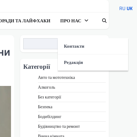
RU
UK
ОРАДИ ТА ЛАЙФХАКИ
ПРО НАС
Пошук
Контакти
ни
Редакція
Категорії
Авто та мототехніка
Алкоголь
Без категорії
Безпека
Бодибілдинг
Будівництво та ремонт
Ванна кімната