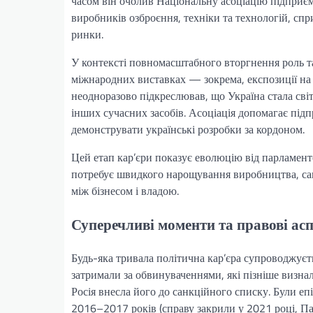
часом він очолив Національну асоціацію підприєм
виробників озброєння, техніки та технологій, спр
ринки.
У контексті повномасштабного вторгнення роль та
міжнародних виставках — зокрема, експозиції на
неодноразово підкреслював, що Україна стала сві
інших сучасних засобів. Асоціація допомагає під
демонструвати українські розробки за кордоном.
Цей етап кар’єри показує еволюцію від парламент
потребує швидкого нарощування виробництва, саме
між бізнесом і владою.
Суперечливі моменти та правові ас
Будь-яка тривала політична кар’єра супроводжує
затримали за обвинуваченнями, які пізніше визна
Росія внесла його до санкційного списку. Були епі
2016–2017 років (справу закрили у 2021 році, П