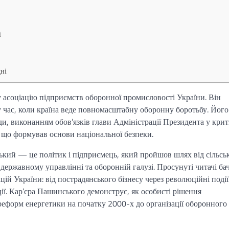
і
дні
асоціацію підприємств оборонної промисловості України. Він
 у час, коли країна веде повномасштабну оборонну боротьбу. Його 
и, виконанням обов’язків глави Адміністрації Президента у крит
, що формував основи національної безпеки.
ький — це політик і підприємець, який пройшов шлях від сільсь
 державному управлінні та оборонній галузі. Просунуті читачі бач
ій України: від пострадянського бізнесу через революційні події
ії. Кар’єра Пашинського демонструє, як особисті рішення
еформ енергетики на початку 2000-х до організації оборонного