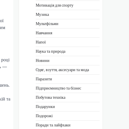
Мотивація для спорту
Музика
ої
Мультфільми
ним
Навчання
Напої
Наука та природа
 році
Новини
ть —
Одяг, взуття, аксесуари та мода
Паразити
шень.
Підприємництво та бізнес
Побутова техніка
кій та
Подарунки
Подорожі
Поради та лайфхаки