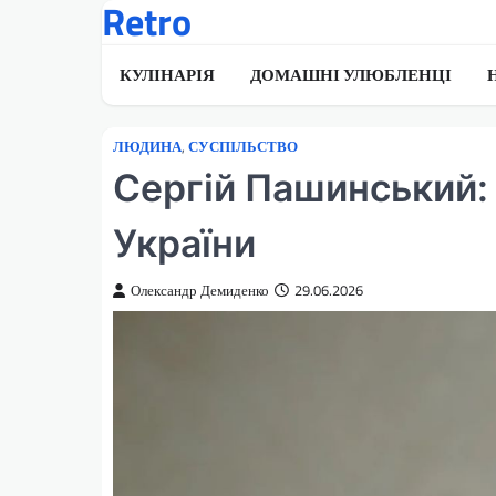
Retro
Перейти
до
вмісту
КУЛІНАРІЯ
ДОМАШНІ УЛЮБЛЕНЦІ
ЛЮДИНА
,
СУСПІЛЬСТВО
Сергій Пашинський: 
України
Олександр Демиденко
29.06.2026