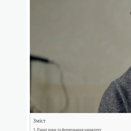
Зміст
Ранні роки та формування характеру