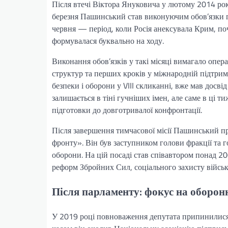
Після втечі Віктора Януковича у лютому 2014 рок
березня Пашинський став виконуючим обов’язки г
червня — період, коли Росія анексувала Крим, поч
формувалася буквально на ходу.
Виконання обов’язків у такі місяці вимагало опе
структур та перших кроків у міжнародній підтрим
безпеки і оборони у VIII скликанні, вже мав досв
залишається в тіні гучніших імен, але саме в ці 
підготовки до довготривалої конфронтації.
Після завершення тимчасової місії Пашинський п
фронту». Він був заступником голови фракції та г
оборони. На цій посаді став співавтором понад 20
реформ Збройних Сил, соціального захисту військ
Після парламенту: фокус на оборон
У 2019 році повноваження депутата припинилися. 