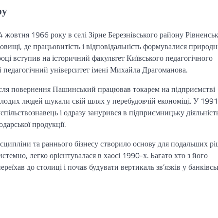
ру
овтня 1966 року в селі Зірне Березнівського району Рівненськ
овищі, де працьовитість і відповідальність формувалися природ
році вступив на історичний факультет Київського педагогічного
й педагогічний університет імені Михайла Драгоманова.
Після повернення Пашинський працював токарем на підприємстві
олодих людей шукали свій шлях у перебудовчій економіці. У 1991
успільствознавець і одразу занурився в підприємницьку діяльніс
дарської продукції.
исципліни та раннього бізнесу створило основу для подальших рі
темно, легко орієнтувалася в хаосі 1990-х. Багато хто з його
еїхав до столиці і почав будувати вертикаль зв’язків у банківсь