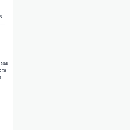
х
5
и —
 мав
 та
я