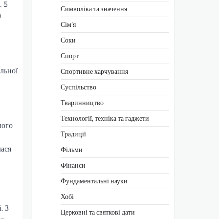
. 5
Символіка та значення
0
Сім’я
Соки
Спорт
льної
Спортивне харчування
Суспільство
Тваринництво
Технології, техніка та гаджети
ного
Традиції
лася
Фільми
Фінанси
Фундаментальні науки
Хобі
. З
Церковні та святкові дати