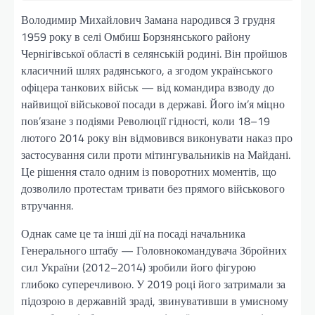
Володимир Михайлович Замана народився 3 грудня
1959 року в селі Омбиш Борзнянського району
Чернігівської області в селянській родині. Він пройшов
класичний шлях радянського, а згодом українського
офіцера танкових військ — від командира взводу до
найвищої військової посади в державі. Його ім’я міцно
пов’язане з подіями Революції гідності, коли 18–19
лютого 2014 року він відмовився виконувати наказ про
застосування сили проти мітингувальників на Майдані.
Це рішення стало одним із поворотних моментів, що
дозволило протестам тривати без прямого військового
втручання.
Однак саме це та інші дії на посаді начальника
Генерального штабу — Головнокомандувача Збройних
сил України (2012–2014) зробили його фігурою
глибоко суперечливою. У 2019 році його затримали за
підозрою в державній зраді, звинувативши в умисному