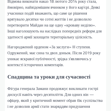
Відмова виконати наказ 18 лютого 2014 року стала,
ймовірно, найвідомішим вчинком у його кар’єрі. Деякі
учасники подій вважають, що саме це рішення
врятувало десятки чи сотні життів і не дозволило
перетворити Майдан на ще одну «кроваву неділю».
Інші наголошують на наслідках попередніх реформ для
здатності армії захищати територіальну цілісність.
Нагороджений орденом «За заслуги» III ступеня.
Одружений, має сина та двох доньок. Після 2019 року
уникає яскравої публічності, зрідка з’являючись у
контексті історичних коментарів.
Спадщина та уроки для сучасності
Фігура генерала Замани продовжує викликати гострі
дискусії навіть через десятиліття. Для одних він —
офіцер, який у критичний момент обрав бік суспільства
і не дозволив армії стати знаряддям придушення