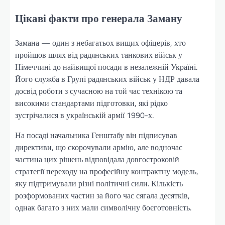
Цікаві факти про генерала Заману
Замана — один з небагатьох вищих офіцерів, хто
пройшов шлях від радянських танкових військ у
Німеччині до найвищої посади в незалежній Україні.
Його служба в Групі радянських військ у НДР давала
досвід роботи з сучасною на той час технікою та
високими стандартами підготовки, які рідко
зустрічалися в українській армії 1990-х.
На посаді начальника Генштабу він підписував
директиви, що скорочували армію, але водночас
частина цих рішень відповідала довгостроковій
стратегії переходу на професійну контрактну модель,
яку підтримували різні політичні сили. Кількість
розформованих частин за його час сягала десятків,
однак багато з них мали символічну боєготовність.