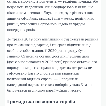
склав, а відсутність документа — технічна помилка або
недбалість кадровиків. Він неодноразово заявляв, що
ніколи не мав змови з Януковичем, зустрічався з ним
лише на офіційних заходах і діяв у межах політичних
рішень, ухвалених Верховною Радою та урядом
попередніх років.
24 травня 2019 року апеляційний суд скасував рішення
про тримання під вартою, і генерала відпустили під
особисте зобов’язання. У 2020 році підозру було
змінено. Станом на останні доступні публічні дані
(досьє оновлювалися у 2025 році) гучного остаточного
вироку чи закриття справи в відкритих джерелах не
зафіксовано. Багато спостерігачів відзначали
політичний відтінок справи — її порушили
напередодні парламентських виборів, у яких Замана
балотувався за списком партії «Сила і честь».
Громадська позиція та спроба