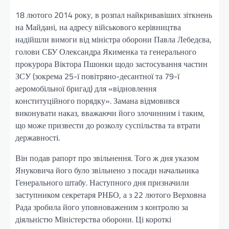
18 лютого 2014 року, в розпал найкривавіших зіткнень
на Майдані, на адресу військового керівництва
надійшли вимоги від міністра оборони Павла Лебедєва,
голови СБУ Олександра Якименка та генерального
прокурора Віктора Пшонки щодо застосування частин
ЗСУ (зокрема 25-ї повітряно-десантної та 79-ї
аеромобільної бригад) для «відновлення
конституційного порядку». Замана відмовився
виконувати наказ, вважаючи його злочинним і таким,
що може призвести до розколу суспільства та втрати
державності.
Він подав рапорт про звільнення. Того ж дня указом
Януковича його було звільнено з посади начальника
Генерального штабу. Наступного дня призначили
заступником секретаря РНБО, а з 22 лютого Верховна
Рада зробила його уповноваженим з контролю за
діяльністю Міністерства оборони. Ці короткі