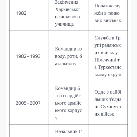
Закінчення
Початок слу
Харківськог
1982
жби в танко
о танкового
вих військах
училища
Служба в Гр
упі радянськ
Командир вз
их військ у
1982–1993
воду, роти, б
Німеччині т
атальйону
а Туркестанс
ькому окрузі
Командир 6
Одне з найбі
-го гвардійс
льших з’єдна
2005–2007
ького армійс
нь Сухопутн
ького корпус
их військ
у
Начальник Г