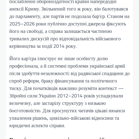
послабленні обороноздатності країни напередодні
анексії Криму. Звільнений того ж року, він балотувався
до парламенту, але партія не подолала бар’єр. Станом на
2025–2026 роки публічно доступні джерела фіксують
його на свободі, а справа залишається частиною
тривалих дискусій про відповідальність військового
керівництва за події 2014 року.
Його кар’єра ілюструє не лише особисту долю
професіонала, а й системні проблеми української армії
після здобуття незалежності: від радянської спадщини до
спроб реформ, браку фінансування та політичного
тиску. Для початківців важливо розуміти контекст —
Збройні сили України 2012–2014 років успадкували
величезну, але застарілу структуру з низькою
боєготовністю. Для просунутих читачів цікаві нюанси
ухвалення рішень, цивільно-військові відносини та
юридичні аспекти справи.