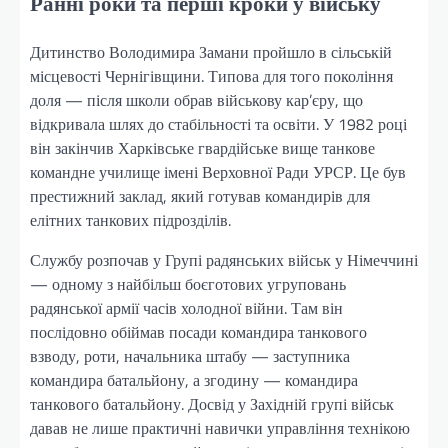
Ранні роки та перші кроки у війську
Дитинство Володимира Замани пройшло в сільській
місцевості Чернігівщини. Типова для того покоління
доля — після школи обрав військову кар’єру, що
відкривала шлях до стабільності та освіти. У 1982 році
він закінчив Харківське гвардійське вище танкове
командне училище імені Верховної Ради УРСР. Це був
престижний заклад, який готував командирів для
елітних танкових підрозділів.
Службу розпочав у Групі радянських військ у Німеччині
— одному з найбільш боєготових угруповань
радянської армії часів холодної війни. Там він
послідовно обіймав посади командира танкового
взводу, роти, начальника штабу — заступника
командира батальйону, а згодину — командира
танкового батальйону. Досвід у Західній групі військ
давав не лише практичні навички управління технікою