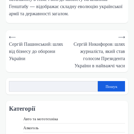
Генштабу — відображає складну еволюцію української
армії та державності загалом.
Навігація
⟵
⟶
записів
Сергій Пашинський: шлях
Сергій Никифоров: шлях
від бізнесу до оборони
журналіста, який став
України
голосом Президента
України в найважчі часи
Пошук
Категорії
Авто та мототехніка
Алкоголь