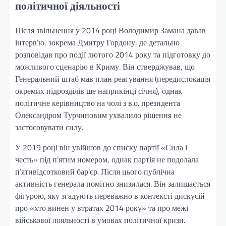
політичної діяльності
Після звільнення у 2014 році Володимир Замана давав
інтерв’ю, зокрема Дмитру Гордону, де детально
розповідав про події лютого 2014 року та підготовку до
можливого сценарію в Криму. Він стверджував, що
Генеральний штаб мав план реагування (передислокація
окремих підрозділів ще наприкінці січня), однак
політичне керівництво на чолі з в.о. президента
Олександром Турчиновим ухвалило рішення не
застосовувати силу.
У 2019 році він увійшов до списку партії «Сила і
честь» під п’ятим номером, однак партія не подолала
п’ятивідсотковий бар’єр. Після цього публічна
активність генерала помітно знизилася. Він залишається
фігурою, яку згадують переважно в контексті дискусій
про «хто винен у втратах 2014 року» та про межі
військової лояльності в умовах політичної кризи.