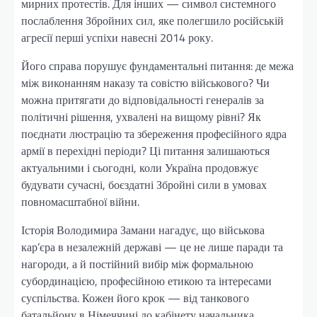
мирних протестів. Для інших — символ системного
послаблення Збройних сил, яке полегшило російській
агресії перші успіхи навесні 2014 року.
Його справа порушує фундаментальні питання: де межа
між виконанням наказу та совістю військового? Чи
можна притягати до відповідальності генералів за
політичні рішення, ухвалені на вищому рівні? Як
поєднати люстрацію та збереження професійного ядра
армії в перехідні періоди? Ці питання залишаються
актуальними і сьогодні, коли Україна продовжує
будувати сучасні, боєздатні Збройні сили в умовах
повномасштабної війни.
Історія Володимира Замани нагадує, що військова
кар’єра в незалежній державі — це не лише паради та
нагороди, а й постійний вибір між формальною
субординацією, професійною етикою та інтересами
суспільства. Кожен його крок — від танкового
батальйону в Німеччині до кабінету начальника