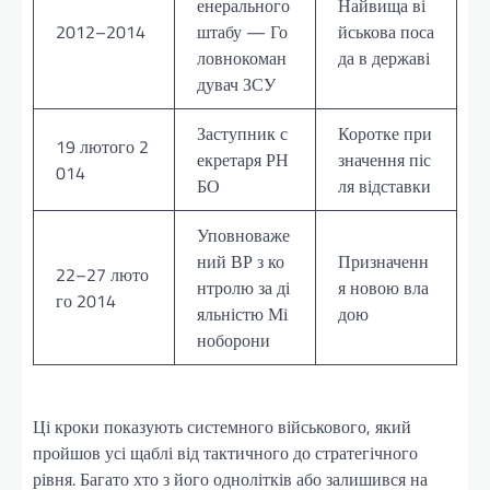
енерального
Найвища ві
2012–2014
штабу — Го
йськова поса
ловнокоман
да в державі
дувач ЗСУ
Заступник с
Коротке при
19 лютого 2
екретаря РН
значення піс
014
БО
ля відставки
Уповноваже
ний ВР з ко
Призначенн
22–27 люто
нтролю за ді
я новою вла
го 2014
яльністю Мі
дою
ноборони
Ці кроки показують системного військового, який
пройшов усі щаблі від тактичного до стратегічного
рівня. Багато хто з його однолітків або залишився на