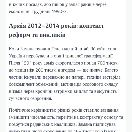
нижчих посадах, або пішов у запас раніше через
економічні труднощі 1990-х.
Армія 2012–2014 років: контекст
реформ та викликів
Коли Замана очолив Генеральний штаб, Збройні сили
України перебували в стані тривалої трансформації.
Після 1991 року армія скоротилася з понад 700 тисяч
до менш ніж 200 тисяч, а згодом — ще нижче. Багато
частин існували переважно на папері: техніка застаріла,
боєкомплект обмежений, мотивація особового складу
низька через хронічні затримки виплат та відсутність
сучасного озброєння.
Політичне керівництво різних років ставило завдання
зменшити чисельність, перейти на контрактну основу та
позбутися радянських надлишків. Замана підписував
директиви щодо скорочення до 168 тисяч осіб (з них