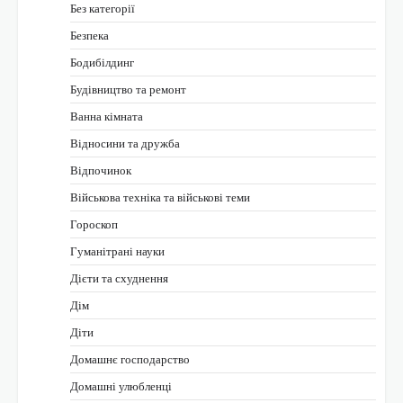
Без категорії
Безпека
Бодибілдинг
Будівництво та ремонт
Ванна кімната
Відносини та дружба
Відпочинок
Військова техніка та військові теми
Гороскоп
Гуманітрані науки
Дієти та схуднення
Дім
Діти
Домашнє господарство
Домашні улюбленці