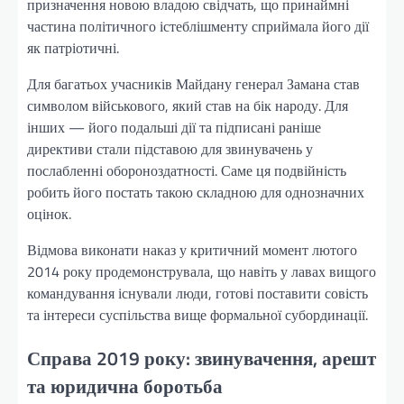
призначення новою владою свідчать, що принаймні
частина політичного істеблішменту сприймала його дії
як патріотичні.
Для багатьох учасників Майдану генерал Замана став
символом військового, який став на бік народу. Для
інших — його подальші дії та підписані раніше
директиви стали підставою для звинувачень у
послабленні обороноздатності. Саме ця подвійність
робить його постать такою складною для однозначних
оцінок.
Відмова виконати наказ у критичний момент лютого
2014 року продемонструвала, що навіть у лавах вищого
командування існували люди, готові поставити совість
та інтереси суспільства вище формальної субординації.
Справа 2019 року: звинувачення, арешт
та юридична боротьба