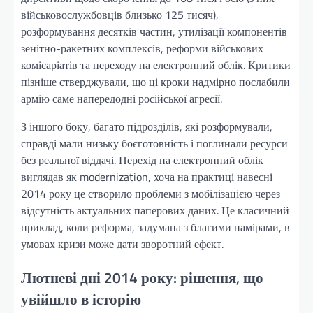
військовослужбовців близько 125 тисяч),
розформування десятків частин, утилізації компонентів
зенітно-ракетних комплексів, реформи військових
комісаріатів та переходу на електронний облік. Критики
пізніше стверджували, що ці кроки надмірно послабили
армію саме напередодні російської агресії.
З іншого боку, багато підрозділів, які розформували,
справді мали низьку боєготовність і поглинали ресурси
без реальної віддачі. Перехід на електронний облік
виглядав як modernization, хоча на практиці навесні
2014 року це створило проблеми з мобілізацією через
відсутність актуальних паперових даних. Це класичний
приклад, коли реформа, задумана з благими намірами, в
умовах кризи може дати зворотний ефект.
Лютневі дні 2014 року: рішення, що
увійшло в історію