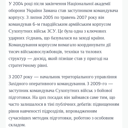
У 2004 році після закінчення Національної академії
оборони України Замана став заступником командувача
корпусу. З липня 2005 по травень 2007 року він
командував 6-м гвардійським армійським корпусом
Сухопутних військ ЗСУ. Це була одна з ключових
ударних з’єднань, що базувалася на заході країни.
Командування корпусом вимагало координувати дії
тисяч військовослужбовців, техніки та тилових
структур — досвід, який пізніше став у пригоді на
стратегічному рівні.
З 2007 року — начальник територіального управління
Західного оперативного командування. З 2009-го —
заступник командувача Сухопутних військ з бойової
підготовки. На цих посадах він займався саме тим, що
часто залишалося в тіні публічних дебатів: підвищенням
рівня навченості підрозділів, впровадженням
сучасніших методик підготовки, роботою з особовим
складом.