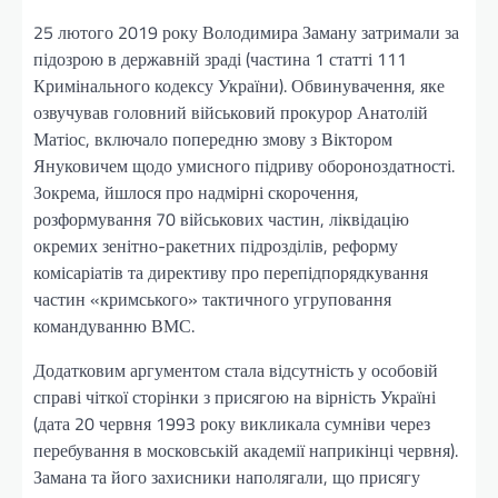
25 лютого 2019 року Володимира Заману затримали за
підозрою в державній зраді (частина 1 статті 111
Кримінального кодексу України). Обвинувачення, яке
озвучував головний військовий прокурор Анатолій
Матіос, включало попередню змову з Віктором
Януковичем щодо умисного підриву обороноздатності.
Зокрема, йшлося про надмірні скорочення,
розформування 70 військових частин, ліквідацію
окремих зенітно-ракетних підрозділів, реформу
комісаріатів та директиву про перепідпорядкування
частин «кримського» тактичного угруповання
командуванню ВМС.
Додатковим аргументом стала відсутність у особовій
справі чіткої сторінки з присягою на вірність Україні
(дата 20 червня 1993 року викликала сумніви через
перебування в московській академії наприкінці червня).
Замана та його захисники наполягали, що присягу