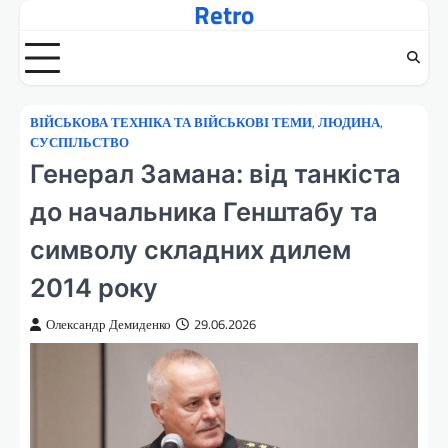
Retro
Перейти
до
вмісту
ВІЙСЬКОВА ТЕХНІКА ТА ВІЙСЬКОВІ ТЕМИ
,
ЛЮДИНА
,
СУСПІЛЬСТВО
Генерал Замана: від танкіста
до начальника Генштабу та
символу складних дилем
2014 року
Олександр Демиденко
29.06.2026