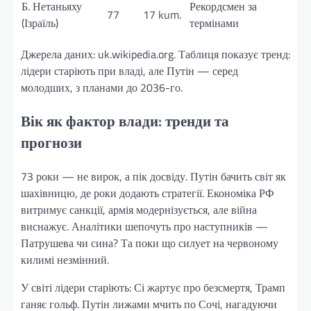
Б. Нетаньяху
Рекордсмен за
77
17 kum.
(Ізраїль)
термінами
Джерела даних: uk.wikipedia.org. Таблиця показує тренд:
лідери старіють при владі, але Путін — серед
молодших, з планами до 2036-го.
Вік як фактор влади: тренди та
прогнози
73 роки — не вирок, а пік досвіду. Путін бачить світ як
шахівницю, де роки додають стратегії. Економіка РФ
витримує санкції, армія модернізується, але війна
виснажує. Аналітики шепочуть про наступників —
Патрушева чи сина? Та поки що силует на червоному
килимі незмінний.
У світі лідери старіють: Сі жартує про безсмертя, Трамп
ганяє гольф. Путін лижами мчить по Сочі, нагадуючи