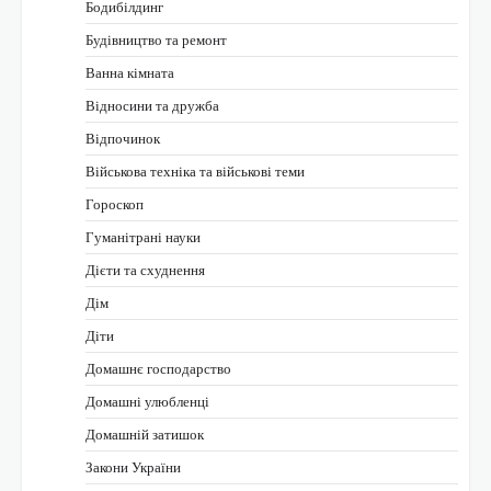
Бодибілдинг
Будівництво та ремонт
Ванна кімната
Відносини та дружба
Відпочинок
Військова техніка та військові теми
Гороскоп
Гуманітрані науки
Дієти та схуднення
Дім
Діти
Домашнє господарство
Домашні улюбленці
Домашній затишок
Закони України