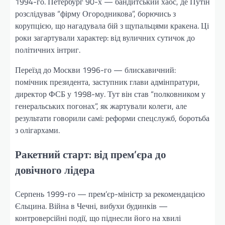
1994-го. Петербург 90-х — бандитський хаос, де Путін
розслідував “фірму Огородникова”, борючись з
корупцією, що нагадувала бій з щупальцями кракена. Ці
роки загартували характер: від вуличних сутичок до
політичних інтриг.
Переїзд до Москви 1996-го — блискавичний:
помічник президента, заступник глави адмінпратури,
директор ФСБ у 1998-му. Тут він став “полковником у
генеральських погонах”, як жартували колеги, але
результати говорили самі: реформи спецслужб, боротьба
з олігархами.
Ракетний старт: від прем’єра до
довічного лідера
Серпень 1999-го — прем’єр-міністр за рекомендацією
Єльцина. Війна в Чечні, вибухи будинків —
контроверсійні події, що піднесли його на хвилі