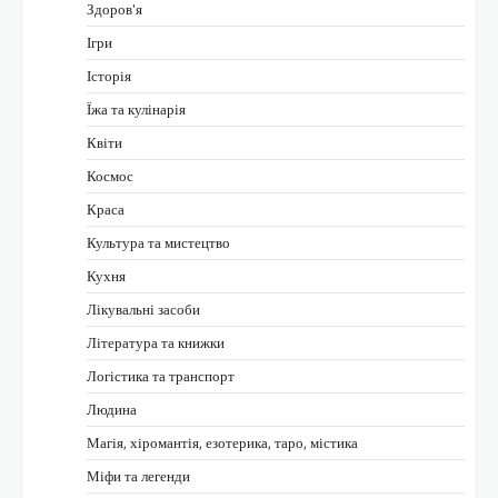
Здоров'я
Ігри
Історія
Їжа та кулінарія
Квіти
Космос
Краса
Культура та мистецтво
Кухня
Лікувальні засоби
Література та книжки
Логістика та транспорт
Людина
Магія, хіромантія, езотерика, таро, містика
Міфи та легенди