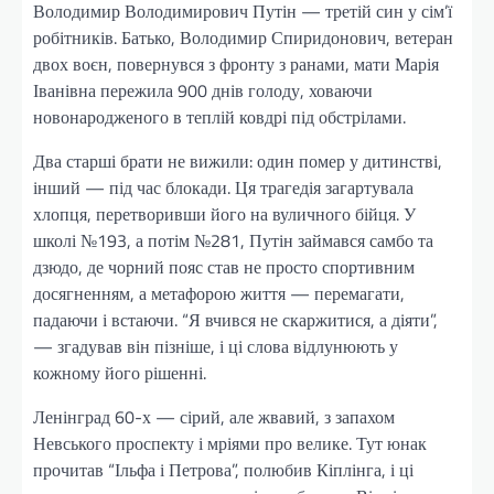
Володимир Володимирович Путін — третій син у сім’ї
робітників. Батько, Володимир Спиридонович, ветеран
двох воєн, повернувся з фронту з ранами, мати Марія
Іванівна пережила 900 днів голоду, ховаючи
новонародженого в теплій ковдрі під обстрілами.
Два старші брати не вижили: один помер у дитинстві,
інший — під час блокади. Ця трагедія загартувала
хлопця, перетворивши його на вуличного бійця. У
школі №193, а потім №281, Путін займався самбо та
дзюдо, де чорний пояс став не просто спортивним
досягненням, а метафорою життя — перемагати,
падаючи і встаючи. “Я вчився не скаржитися, а діяти”,
— згадував він пізніше, і ці слова відлунюють у
кожному його рішенні.
Ленінград 60-х — сірий, але жвавий, з запахом
Невського проспекту і мріями про велике. Тут юнак
прочитав “Ільфа і Петрова”, полюбив Кіплінга, і ці