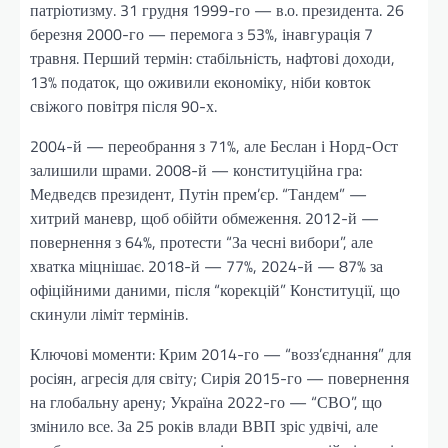
патріотизму. 31 грудня 1999-го — в.о. президента. 26
березня 2000-го — перемога з 53%, інавгурація 7
травня. Перший термін: стабільність, нафтові доходи,
13% податок, що оживили економіку, ніби ковток
свіжого повітря після 90-х.
2004-й — переобрання з 71%, але Беслан і Норд-Ост
залишили шрами. 2008-й — конституційна гра:
Медведєв президент, Путін прем’єр. “Тандем” —
хитрий маневр, щоб обійти обмеження. 2012-й —
повернення з 64%, протести “За чесні вибори”, але
хватка міцнішає. 2018-й — 77%, 2024-й — 87% за
офіційними даними, після “корекцій” Конституції, що
скинули ліміт термінів.
Ключові моменти: Крим 2014-го — “возз’єднання” для
росіян, агресія для світу; Сирія 2015-го — повернення
на глобальну арену; Україна 2022-го — “СВО”, що
змінило все. За 25 років влади ВВП зріс удвічі, але