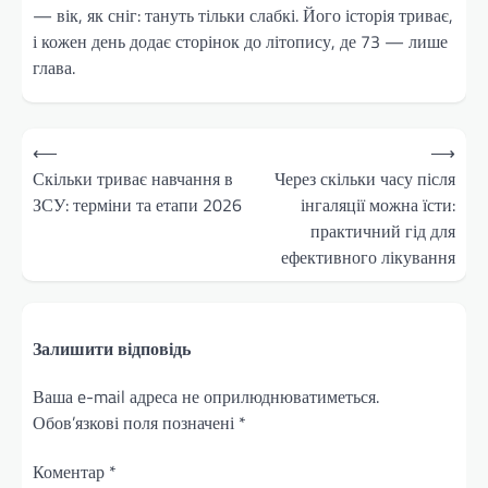
— вік, як сніг: тануть тільки слабкі. Його історія триває,
і кожен день додає сторінок до літопису, де 73 — лише
глава.
Навігація
⟵
⟶
записів
Скільки триває навчання в
Через скільки часу після
ЗСУ: терміни та етапи 2026
інгаляції можна їсти:
практичний гід для
ефективного лікування
Залишити відповідь
Ваша e-mail адреса не оприлюднюватиметься.
Обов’язкові поля позначені
*
Коментар
*