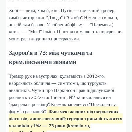
Хобі — лижі, хокей, кіні. Путін — почесний тренер
самбо, автор книг “Дзюдо” і “Самбо”. Німецька вільно,
англійська базово. Улюблений фільм — “Перемога”,
книга — “Миті” Ільїна. Ці штрихи малюють портрет не
монстра, а людини з пристрастями.
Здоров’я в 73: між чутками та
кремлівськими заявами
Тремор рук на зустрічах, кульгавість з 2012-го,
набряклість обличчя — симптоми, що турбують
аналітиків. Чутки про Паркінсон і рак підшлункової
рясніють з 2022-го: The Sun, NV.ua посилалися на
“джерела в розвідці”. Кремль заперечує: “Президент у
формі, грає хокей”.
Фактчек: жодних підтверджених
діагнозів, лише спекуляції; середня тривалість життя
чоловіків у РФ — 73 роки (kremlin.ru,