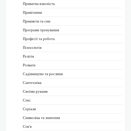
Приватна власність
Привітання
Прикмети та сни
Програми тренування
Професії та робота
Психологія
Релігія
Розваги
Садівництво та рослини
Сантехніка
Своїми руками
Секс
Серіали
Символіка та значення
Сім’я