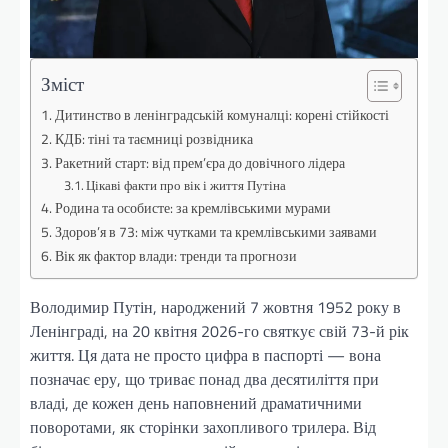
Зміст
Дитинство в ленінградській комуналці: корені стійкості
КДБ: тіні та таємниці розвідника
Ракетний старт: від прем’єра до довічного лідера
Цікаві факти про вік і життя Путіна
Родина та особисте: за кремлівськими мурами
Здоров’я в 73: між чутками та кремлівськими заявами
Вік як фактор влади: тренди та прогнози
Володимир Путін, народжений 7 жовтня 1952 року в
Ленінграді, на 20 квітня 2026-го святкує свій 73-й рік
життя. Ця дата не просто цифра в паспорті — вона
позначає еру, що триває понад два десятиліття при
владі, де кожен день наповнений драматичними
поворотами, як сторінки захопливого трилера. Від