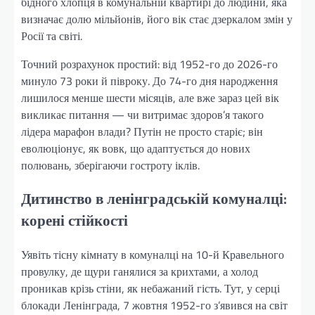
бідного хлопця в комунальній квартирі до людини, яка
визначає долю мільйонів, його вік стає дзеркалом змін у
Росії та світі.
Точний розрахунок простий: від 1952-го до 2026-го
минуло 73 роки й півроку. До 74-го дня народження
лишилося менше шести місяців, але вже зараз цей вік
викликає питання — чи витримає здоров’я такого
лідера марафон влади? Путін не просто старіє; він
еволюціонує, як вовк, що адаптується до нових
полювань, зберігаючи гостроту іклів.
Дитинство в ленінградській комуналці:
корені стійкості
Уявіть тісну кімнату в комуналці на 10-й Кравельного
провулку, де щури ганялися за крихтами, а холод
проникав крізь стіни, як небажаний гість. Тут, у серці
блокади Ленінграда, 7 жовтня 1952-го з’явився на світ