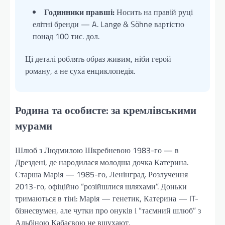
Годинники правші:
Носить на правій руці
елітні бренди — A. Lange & Söhne вартістю
понад 100 тис. дол.
Ці деталі роблять образ живим, ніби герой
роману, а не суха енциклопедія.
Родина та особисте: за кремлівськими
мурами
Шлюб з Людмилою Шкребневою 1983-го — в
Дрездені, де народилася молодша дочка Катерина.
Старша Марія — 1985-го, Ленінград. Розлучення
2013-го, офіційно “розійшлися шляхами”. Доньки
тримаються в тіні: Марія — генетик, Катерина — IT-
бізнесвумен, але чутки про онуків і “таємний шлюб” з
Альбіною Кабаєвою не вщухают.