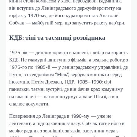
книги стали компасом у хаосі перебудови. Відмінник,
він вступив до Ленінградського держуніверситету на
юрфак у 1970-му, де його куратором став Анатолій
Собчак — майбутній мер, що запустить ракету кар’єри.
КДБ: тіні та таємниці розвідника
1975 рік — диплом юриста в кишені, і вибір на користь
КДБ. Не гламурні шпигуни з фільмів, а реальна робота: з
1975-го по 1985-й — у ленінградському управлінні, де
Путін, з псевдонімом “Міль”, вербував контакти серед
іноземців. Потім Дрезден, НДР, 1985–1990: сірі
панельки, таємні зустрічі, де він бачив крах комунізму
на власні очі — натовп штурмує архіви Штазі, а він
спалює документи.
Повернення до Ленінграда в 1990-му — уже не
лейтенант, а підполковник запасу. Собчак тягне його в
мерію: радник з зовнішніх зв’язків, заступник мера з