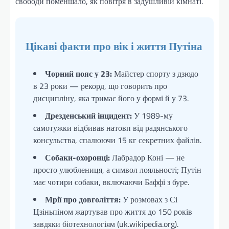
свободи поменшало, як повітря в задушливій кімнаті.
Цікаві факти про вік і життя Путіна
Чорний пояс у 23:
Майстер спорту з дзюдо
в 23 роки — рекорд, що говорить про
дисципліну, яка тримає його у формі й у 73.
Дрезденський інцидент:
У 1989-му
самотужки відбивав натовп від радянського
консульства, спалюючи 15 кг секретних файлів.
Собаки-охоронці:
Лабрадор Коні — не
просто улюблениця, а символ лояльності; Путін
має чотири собаки, включаючи Баффі з буре.
Мрії про довголіття:
У розмовах з Сі
Цзіньпіном жартував про життя до 150 років
завдяки біотехнологіям (uk.wikipedia.org).