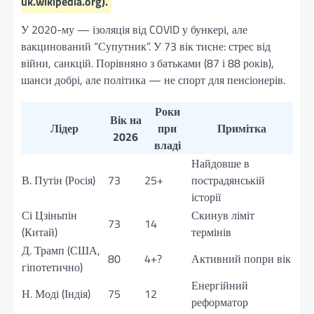
uk.wikipedia.org).
У 2020-му — ізоляція від COVID у бункері, але
вакцинований “Супутник”. У 73 вік тисне: стрес від
війни, санкцій. Порівняно з батьками (87 і 88 років),
шанси добрі, але політика — не спорт для пенсіонерів.
Роки
Вік на
Лідер
при
Примітка
2026
владі
Найдовше в
В. Путін (Росія)
73
25+
пострадянській
історії
Сі Цзіньпін
Скинув ліміт
73
14
(Китай)
термінів
Д. Трамп (США,
80
4+?
Активний попри вік
гіпотетично)
Енергійний
Н. Моді (Індія)
75
12
реформатор