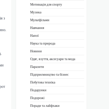
Мотивація для спорту
Музика
я з
Мультфільми
Навчання
мно.
Напої
Наука та природа
Новини
.
Одяг, взуття, аксесуари та мода
оми
Паразити
Підприємництво та бізнес
Побутова техніка
рот
Подарунки
Подорожі
Поради та лайфхаки