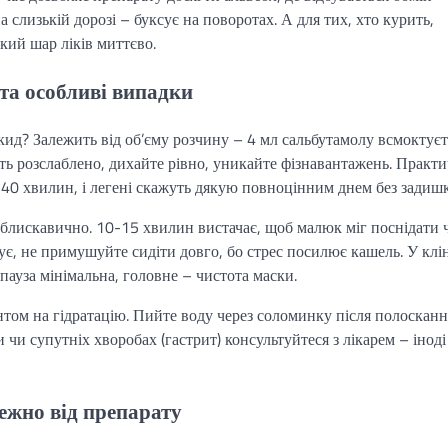
а слизькій дорозі – буксує на поворотах. А для тих, хто курить,
кий шар ліків миттєво.
и та особливі випадки
ид? Залежить від об’єму розчину – 4 мл сальбутамолу всмоктуєт
іть розслаблено, дихайте рівно, уникайте фізнавантажень. Практ
на 40 хвилин, і легені скажуть дякую повноцінним днем без задиш
 блискавично. 10-15 хвилин вистачає, щоб малюк міг поснідати 
ує, не примушуйте сидіти довго, бо стрес посилює кашель. У клі
пауза мінімальна, головне – чистота маски.
ентом на гідратацію. Пийте воду через соломинку після полосканн
 чи супутніх хворобах (гастрит) консультуйтеся з лікарем – іноді
ежно від препарату