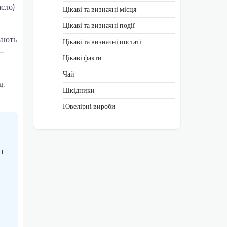
асло)
Цікаві та визначні місця
Цікаві та визначні події
гають
Цікаві та визначні постаті
 –
Цікаві факти
Чай
д.
Шкідники
Ювелірні вироби
кт