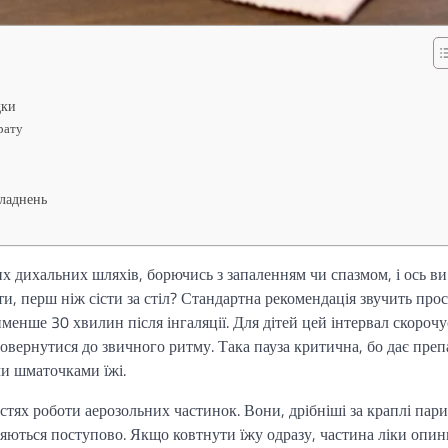
дки
рату
кладнень
вих дихальних шляхів, борючись з запаленням чи спазмом, і ось в
и, перш ніж сісти за стіл? Стандартна рекомендація звучить прос
менше 30 хвилин після інгаляції. Для дітей цей інтервал скорочу
ернутися до звичного ритму. Така пауза критична, бо дає преп
и шматочками їжі.
стях роботи аерозольних частинок. Вони, дрібніші за краплі пари
иняються поступово. Якщо ковтнути їжу одразу, частина ліки опин