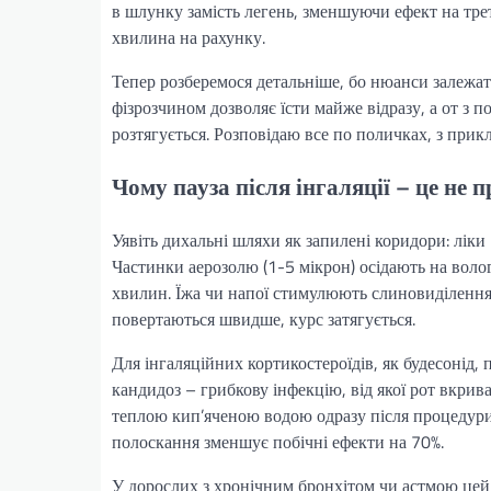
в шлунку замість легень, зменшуючи ефект на трет
хвилина на рахунку.
Тепер розберемося детальніше, бо нюанси залежать 
фізрозчином дозволяє їсти майже відразу, а от з
розтягується. Розповідаю все по поличках, з прик
Чому пауза після інгаляції – це не 
Уявіть дихальні шляхи як запилені коридори: лік
Частинки аерозолю (1-5 мікрон) осідають на воло
хвилин. Їжа чи напої стимулюють слиновиділення
повертаються швидше, курс затягується.
Для інгаляційних кортикостероїдів, як будесонід
кандидоз – грибкову інфекцію, від якої рот вкрива
теплою кип’яченою водою одразу після процедури,
полоскання зменшує побічні ефекти на 70%.
У дорослих з хронічним бронхітом чи астмою цей ч