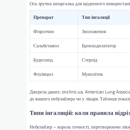
Ось зручна шпаргалка для щоденного використання
Препарат
Тип інгаляції
Фізрозчин
Зволоження
Сальбутамол
Бронходилататор
Будесонід
Стероїд
Флуімцил
Муколітик
Джерела даних: onclinic.ua, American Lung Associ
до вашого небулайзера чи у лікаря. Таблиця показ
Типи інгаляцій: коли правила відр
Небулайзер – король точності, перетворюючи ліки 