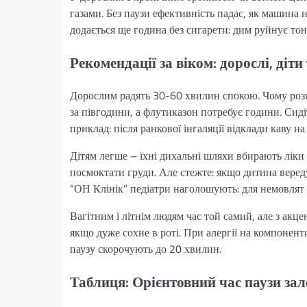
газами. Без паузи ефективність падає, як машина н
додається ще година без сигарети: дим руйнує тон
Рекомендації за віком: дорослі, діт
Дорослим радять 30-60 хвилин спокою. Чому розк
за півгодини, а флутиказон потребує години. Сид
приклад: після ранкової інгаляції відклади каву 
Дітям легше – їхні дихальні шляхи вбирають ліки
посмоктати груди. Але стежте: якщо дитина веред
“ОН Клінік” педіатри наголошують: для немовлят 
Вагітним і літнім людям час той самий, але з акц
якщо дуже сохне в роті. При алергії на компоненти
паузу скорочують до 20 хвилин.
Таблиця: Орієнтовний час паузи зал