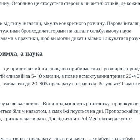
ину. Особливо це стосується стероїдів чи антибіотиків, де кожна
від типу інгаляції, віку та конкретного розчину. Парова інгаляці
 потужними бронходилататорами на кшталт сальбутамолу пауза
ладами з практики, щоб ви могли дихати вільно і лікуватися розу
примха, а наука
и – це прилипаючий пилосос, що прибирає слиз і розширює прохід
гій слизовій за 5-10 хвилин, а повне всмоктування триває 20-40
, змиваючи до 20-30% препарату в стравохід. Результат? Симпт
, пауза ще важливіша. Вони подразнюють ротоглотку, провокуючи
ється білим нальотом, а смак їжі псується на дні. Прополоскайте 
 і ризик падає в рази. Дослідження з PubMed підтверджують:
ас дозволяє препарату досягти альвеол, де відбувається обмін