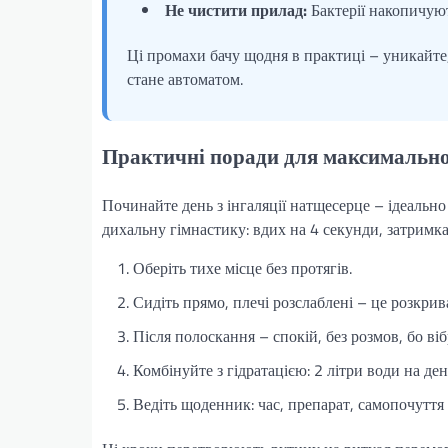
Не чистити прилад:
Бактерії накопичуют
Ці промахи бачу щодня в практиці – уникайте,
стане автоматом.
Практичні поради для максимально
Починайте день з інгаляції натщесерце – ідеальн
дихальну гімнастику: вдих на 4 секунди, затримка 
Оберіть тихе місце без протягів.
Сидіть прямо, плечі розслаблені – це розкрива
Після полоскання – спокій, без розмов, бо віб
Комбінуйте з гідратацією: 2 літри води на де
Ведіть щоденник: час, препарат, самопочуття 