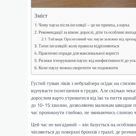
Зміст
Чому пауза після інгаляції – це не примха, а наука
Рекомендації за віком: дорослі, діти та особливі випа
Таблиця: Орієнтовний час паузи залежно від препа
Типи інгаляцій: коли правила відрізняються
Практичні поради для максимальної користі
Ризики ігнорування паузи: від неефективності до ус
Коли паузу можна скоротити чи подовжити
Густий туман ліків з небулайзера осідає на слизо
відчуваєте полегшення в грудях. Але скільки чекат
дорослим варто утриматися від їжі та пиття щонай
до 10-15 хвилин, дозволяючи малюкам швидше пов
час проникнути глибоко, не змиваючись слиною ч
Цей час не вигаданий – він базується на особливо
чіпляються до поверхні бронхів і трахеї, де розч