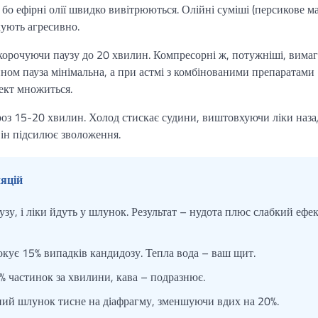
 бо ефірні олії швидко вивітрюються. Олійні суміші (персикове м
кують агресивно.
скорочуючи паузу до 20 хвилин. Компресорні ж, потужніші, вима
ином пауза мінімальна, а при астмі з комбінованими препаратами
ект множиться.
ороз 15-20 хвилин. Холод стискає судини, виштовхуючи ліки наза
він підсилює зволоження.
ляцій
зу, і ліки йдуть у шлунок. Результат – нудота плюс слабкий ефе
окує 15% випадків кандидозу. Тепла вода – ваш щит.
 частинок за хвилини, кава – подразнює.
ий шлунок тисне на діафрагму, зменшуючи вдих на 20%.