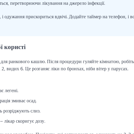
ься, перетворюючи лікування на джерело інфекції.
 і одужання прискориться вдвічі. Додайте таймер на телефон, і в
ї користі
о для ранкового кашлю. Після процедури гуляйте кімнатою, робіть
2, видих 6. Це розганяє ліки по бронхах, ніби вітер у парусах.
є легені.
рація змиває осад.
нь розріджують слиз.
– лікар скоригує дозу.