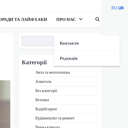
RU
UK
ОРАДИ ТА ЛАЙФХАКИ
ПРО НАС
Пошук
Контакти
Редакція
Категорії
Авто та мототехніка
Алкоголь
Без категорії
Безпека
Бодибілдинг
Будівництво та ремонт
Ванна кімната