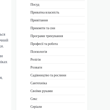
Посуд
Приватна власність
Привітання
Прикмети та сни
ься
Програми тренування
ичний
Професії та робота
ки.
Психологія
чи
Релігія
ніках
Розваги
Садівництво та рослини
я,
Сантехніка
Своїми руками
Секс
Серіали