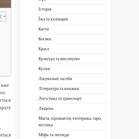
Історія
Їжа та кулінарія
Квіти
Космос
Краса
Культура та мистецтво
Кухня
Лікувальні засоби
и вже
Література та книжки
то:
Логістика та транспорт
ється
арату
Людина
Магія, хіромантія, езотерика, таро,
містика
,
иться
Міфи та легенди