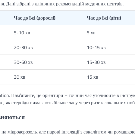
. Дані зібрані з клінічних рекомендацій медичних центрів.
Час до їжі (дорослі)
Час до їжі (діти)
5-10 хв
5 хв
20-30 хв
10-15 хв
30-60 хв
15-30 хв
30 хв
15 хв
ation. Пам’ятайте, це орієнтири – точний час уточнюйте в інструк
ує, як стероїди вимагають більше часу через ризик локальних поб
ізняються
на мікроаерозоль, але парові інгаляції з евкаліптом чи ромашко