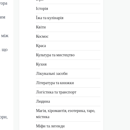
тора
Історія
ним
Їжа та кулінарія
Квіти
а між
Космос
Краса
, що
Культура та мистецтво
Кухня
Лікувальні засоби
Література та книжки
Логістика та транспорт
Людина
Магія, хіромантія, езотерика, таро,
ори,
містика
Міфи та легенди