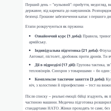
Перший день – “нульовий”: прибуття, медогляд, в
державне, від каремата до навушників. Розпорядок
безпеці. Грошове забезпечення капає з першого дн
Етапи розкручуються як пружина:
Ознайомчий курс (1 доба):
Правила, тривоги
армійську.
Індивідуальна підготовка (21 доба):
Фізуха,
Автомат, пістолет, дробовик проти дронів. Ти в
Дії в підрозділі (17 діб):
Групова тактика, зв
тепловізорів. Синхрон з товаришами – бо один у
Комплексне тактичне заняття (3 доби):
Кул
ніч, з холостими й піроефектами – тест на вижи
Після списку – реальні емоції: бійці згадують, як
частиною машини. Медична підготовка розширилас
стандартами НАТО. Жінки проходять те саме, без 