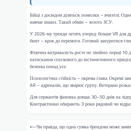
Бійці з досвідом діляться: помилки – вчителі. Оди
навчає інших. Такий обмін – золото ЗСУ.
У 2026-му тренди летять уперед: більше VR для д
бинт – крок до перемоги. Готовий зануритися гл
Фізична витривалість росте не лінійно: перші 10 д
натискання спускового до інстинктивного прицілу
безпека понад усе.
Психологічна стійкість – окрема глава. Окремі за
AR – адреналін, що зварює групу. Ветерани розказу
Для сержантів фаховка довша: 30–50 днів на лідер
Контрактники обирають: 3 роки рядовий чи відраз
Навігація
⟵
Чи правда, що одна сумка брендова може замі