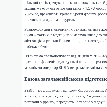
щільний потік тренувань, що загартовують тіло й 
місяця, – і отримаєте повний цикл у 1,5–3 місяц
2025-го, враховують криваві уроки фронту, робля
протистояти дронам і штурмам.
Розпорядок дня в навчальних центрах нагадує жорст
ними – тактична медицина й маскування від теплов
абстракція, а реальний шлях від цивільного до вої
набирає обертів.
Ця система еволюціонувала від 30 днів у 2024-му 
цеглина в фортеці: індивідуальні навички, групова
механік чи оператор БПЛА витрачає тижні на симу
Базова загальновійськова підготовк
БЗВП – це фундамент, на якому будується армія. 
заняття, 7 вихідних для відновлення, 2 адміністр
ветерани з фронту, передають не теорію з підручни