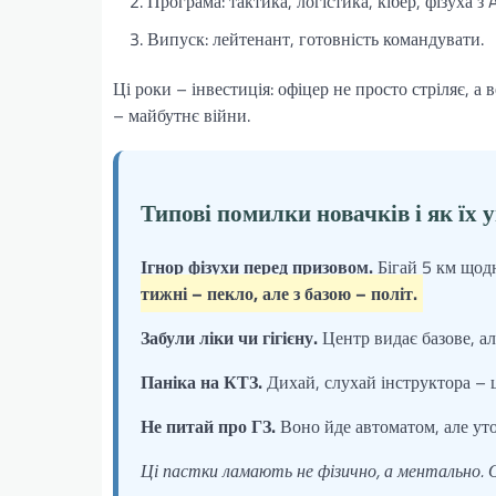
Програма: тактика, логістика, кібер, фізуха 
Випуск: лейтенант, готовність командувати.
Ці роки – інвестиція: офіцер не просто стріляє, а
– майбутнє війни.
Типові помилки новачків і як їх 
Ігнор фізухи перед призовом.
Бігай 5 км щод
тижні – пекло, але з базою – політ.
Забули ліки чи гігієну.
Центр видає базове, ал
Паніка на КТЗ.
Дихай, слухай інструктора – ц
Не питай про ГЗ.
Воно йде автоматом, але ут
Ці пастки ламають не фізично, а ментально. 