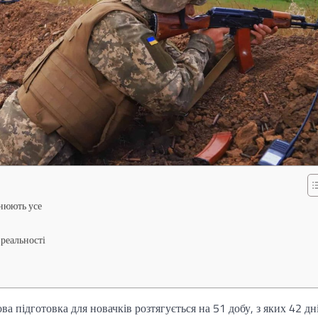
інюють усе
 реальності
а підготовка для новачків розтягується на 51 добу, з яких 42 дн