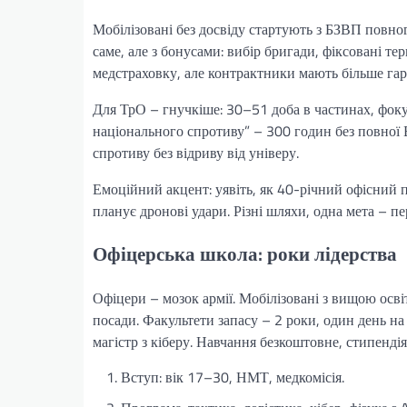
Мобілізовані без досвіду стартують з БЗВП повног
саме, але з бонусами: вибір бригади, фіксовані т
медстраховку, але контрактники мають більше гар
Для ТрО – гнучкіше: 30–51 доба в частинах, фоку
національного спротиву” – 300 годин без повної Б
спротиву без відриву від універу.
Емоційний акцент: уявіть, як 40-річний офісний 
планує дронові удари. Різні шляхи, одна мета – пе
Офіцерська школа: роки лідерства
Офіцери – мозок армії. Мобілізовані з вищою осві
посади. Факультети запасу – 2 роки, один день на
магістр з кіберу. Навчання безкоштовне, стипенді
Вступ: вік 17–30, НМТ, медкомісія.