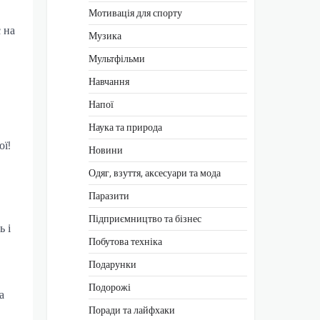
Мотивація для спорту
 на
Музика
Мультфільми
Навчання
Напої
Наука та природа
ої!
Новини
Одяг, взуття, аксесуари та мода
Паразити
Підприємництво та бізнес
ь і
Побутова техніка
Подарунки
Подорожі
а
Поради та лайфхаки