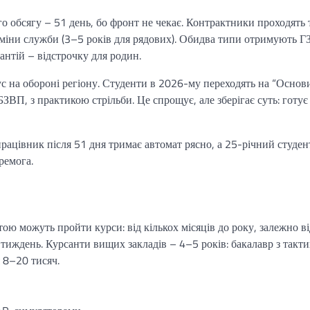
о обсягу – 51 день, бо фронт не чекає. Контрактники проходять 
ерміни служби (3–5 років для рядових). Обидва типи отримують ГЗ
антій – відстрочку для родин.
с на обороні регіону. Студенти в 2026-му переходять на “Основ
ЗВП, з практикою стрільби. Це спрощує, але зберігає суть: готує
працівник після 51 дня тримає автомат рясно, а 25-річний студен
ремога.
тою можуть пройти курси: від кількох місяців до року, залежно ві
 тиждень. Курсанти вищих закладів – 4–5 років: бакалавр з такти
я 8–20 тисяч.