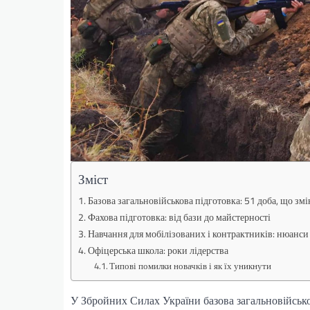
Зміст
Базова загальновійськова підготовка: 51 доба, що зм
Фахова підготовка: від бази до майстерності
Навчання для мобілізованих і контрактників: нюанси
Офіцерська школа: роки лідерства
Типові помилки новачків і як їх уникнути
У Збройних Силах України базова загальновійськов