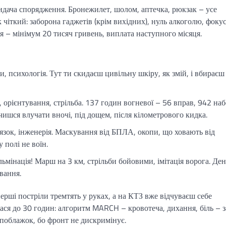
идача спорядження. Бронежилет, шолом, аптечка, рюкзак – усе
 чіткий: заборона гаджетів (крім вихідних), нуль алкоголю, фокус
я – мінімум 20 тисяч гривень, виплата наступного місяця.
, психологія. Тут ти скидаєш цивільну шкіру, як змій, і вбираєш
 орієнтування, стрільба. 137 годин вогневої – 56 вправ, 942 наб
чишся влучати вночі, під дощем, після кілометрового кидка.
’язок, інженерія. Маскування від БПЛА, окопи, що ховають від
 полі не воїн.
ьмінація! Марш на 3 км, стрільби бойовими, імітація ворога. Ден
вання.
 перші постріли тремтять у руках, а на КТЗ вже відчуваєш себе
я до 30 годин: алгоритм MARCH – кровотеча, дихання, біль – з
поблажок, бо фронт не дискримінує.