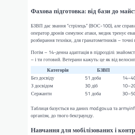
Фахова підготовка: від бази до майс
БЗВП дає звання “стрілець” (ВОС-100), але справж
оператор дронів симулює атаки, медик тренує евак
розбирання техніки, для гранатометників – точні 
Потім – 14-денна адаптація в підрозділі: знайомст
– і ти готовий. Ветерани кажуть: це як від велоси
Категорія
БЗВП
Без досвіду
51 доба
14–40
З досвідом
30 діб
10–20
Сержанти
51 доба
30–50
Таблиця базується на даних mod.gov.ua та armyinf
організм, до твого бекграунду.
Навчання для мобілізованих і конт