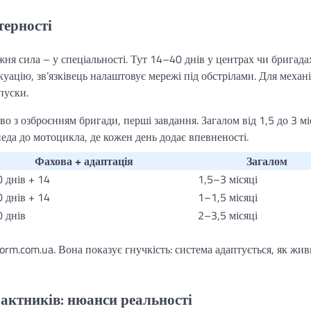
терності
ня сила – у спеціальності. Тут 14–40 днів у центрах чи бригада
уацію, зв’язківець налаштовує мережі під обстрілами. Для механі
пуски.
во з озброєнням бригади, перші завдання. Загалом від 1,5 до 3 мі
педа до мотоцикла, де кожен день додає впевненості.
Фахова + адаптація
Загалом
 днів + 14
1,5–3 місяці
 днів + 14
1–1,5 місяці
 днів
2–3,5 місяці
orm.com.ua. Вона показує гнучкість: система адаптується, як жи
рактників: нюанси реальності