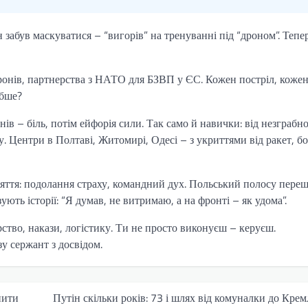
н забув маскуватися – “вигорів” на тренуванні під “дроном”. Тепе
ронів, партнерства з НАТО для БЗВП у ЄС. Кожен постріл, коже
ибше?
нів – біль, потім ейфорія сили. Так само й навички: від незграбн
. Центри в Полтаві, Житомирі, Одесі – з укриттями від ракет, бо
няття: подолання страху, командний дух. Польський полосу переш
ють історії: “Я думав, не витримаю, а на фронті – як удома”.
ство, накази, логістику. Ти не просто виконуєш – керуєш.
у сержант з досвідом.
нити
Путін скільки років: 73 і шлях від комуналки до Крем