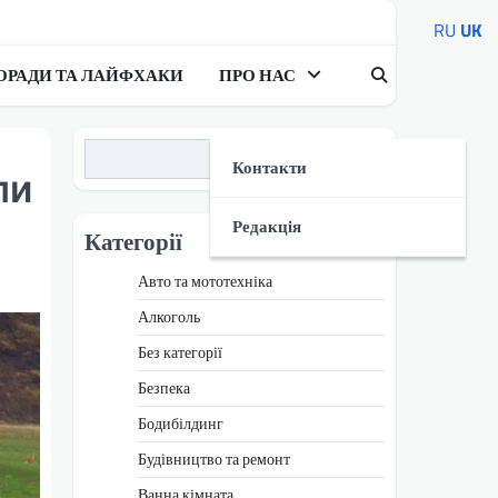
RU
UK
ОРАДИ ТА ЛАЙФХАКИ
ПРО НАС
Пошук
Контакти
пи
Редакція
Категорії
Авто та мототехніка
Алкоголь
Без категорії
Безпека
Бодибілдинг
Будівництво та ремонт
Ванна кімната