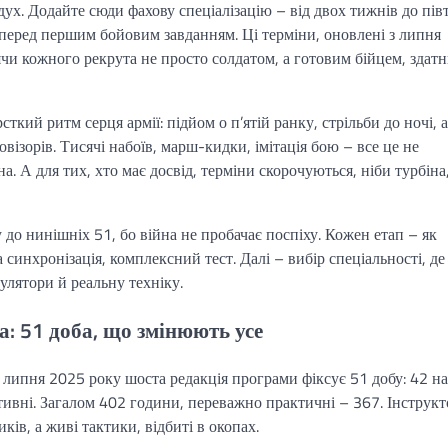
дух. Додайте сюди фахову спеціалізацію – від двох тижнів до пів
і перед першим бойовим завданням. Ці терміни, оновлені з липня
чи кожного рекрута не просто солдатом, а готовим бійцем, здат
кий ритм серця армії: підйом о п’ятій ранку, стрільби до ночі, 
ізорів. Тисячі набоїв, марш-кидки, імітація бою – все це не
на. А для тих, хто має досвід, терміни скорочуються, ніби турбіна
до нинішніх 51, бо війна не пробачає поспіху. Кожен етап – як
 синхронізація, комплексний тест. Далі – вибір спеціальності, де
лятори й реальну техніку.
а: 51 доба, що змінюють усе
З липня 2025 року шоста редакція програми фіксує 51 добу: 42 на
ативні. Загалом 402 години, переважно практичні – 367. Інструкт
ків, а живі тактики, відбиті в окопах.