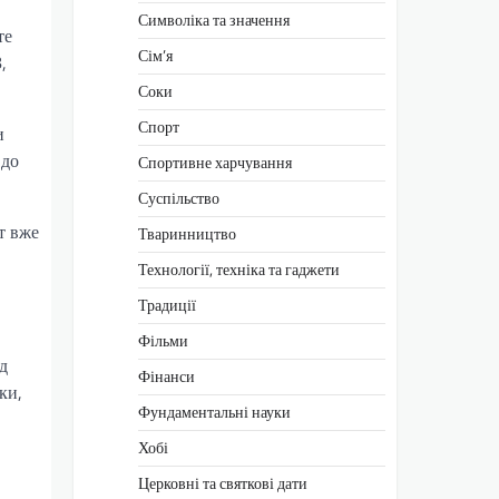
Символіка та значення
те
Сім’я
,
Соки
Спорт
и
 до
Спортивне харчування
Суспільство
т вже
Тваринництво
Технології, техніка та гаджети
Традиції
Фільми
д
Фінанси
ки,
Фундаментальні науки
Хобі
Церковні та святкові дати