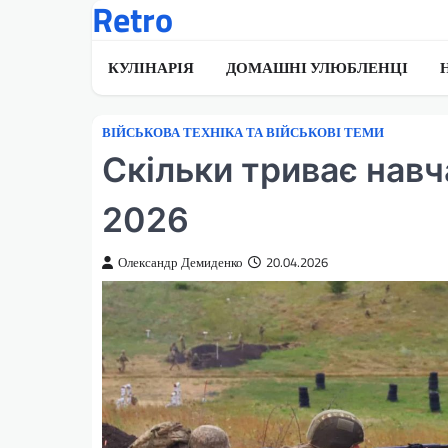
Retro
Перейти
до
вмісту
КУЛІНАРІЯ
ДОМАШНІ УЛЮБЛЕНЦІ
ВІЙСЬКОВА ТЕХНІКА ТА ВІЙСЬКОВІ ТЕМИ
Скільки триває навч
2026
Олександр Демиденко
20.04.2026