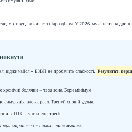
з AR-симуляторами.
 веде, мотивує, виживає з підрозділом. У 2026-му акцент на дрони
уникнути
ня, віджимайся – БЗВП не пробачить слабкості.
Результат: перш
е хронічні болячки – твоя зона. Бери мінімум.
е симуляція, але як реал. Тренуй спокій удома.
очни в ТЦК – уникнеш стресів.
Обери стратегію – і шлях стане легшим.