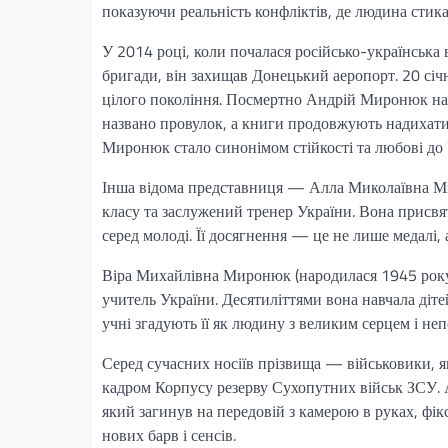
показуючи реальність конфліктів, де людина стик
У 2014 році, коли почалася російсько-українська 
бригади, він захищав Донецький аеропорт. 20 січ
цілого покоління. Посмертно Андрій Миронюк наг
названо провулок, а книги продовжують надихати 
Миронюк стало синонімом стійкості та любові до 
Інша відома представниця — Алла Миколаївна Ми
класу та заслужений тренер України. Вона присв
серед молоді. Її досягнення — це не лише медалі, 
Віра Михайлівна Миронюк (народилася 1945 року
учитель України. Десятиліттями вона навчала дітей
учні згадують її як людину з великим серцем і 
Серед сучасних носіїв прізвища — військовики,
кадром Корпусу резерву Сухопутних військ ЗСУ.
який загинув на передовій з камерою в руках, фік
нових барв і сенсів.