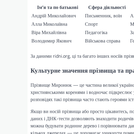
Ім’я та по батькові
Сфера діяльності
Андрій Миколайович
Письменник, воїн
А
Алла Миколаївна
Спорт
М
Віра Михайлівна
Педагогіка
З
Володимир Якович
Військова справа
Г
За даними ridni.org, ці та багато інших носіїв пр
Культурне значення прізвища та пр
Прізвище Миронюк — це частина великої українськ
християнськими коренями і водночас підкреслює ук
розповідях такі прізвища часто стають героями істо
Якщо ви носій прізвища або просто цікавитесь, поч
даних і ДНК-тести дозволяють знаходити родичів 
можна будувати родинне дерево і порівнювати дан
кількох джерелах — це допомагає уникнути помилок