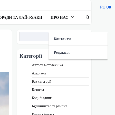
RU
UK
ОРАДИ ТА ЛАЙФХАКИ
ПРО НАС
Пошук
Контакти
Редакція
Категорії
Авто та мототехніка
Алкоголь
Без категорії
Безпека
Бодибілдинг
Будівництво та ремонт
Ванна кімната