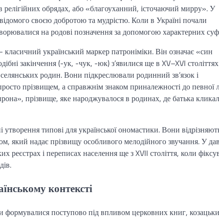
 релігійних обрядах, або «благоуханний, істочаючий мирру». У
 відомого своєю добротою та мудрістю. Коли в Україні почали
творювалися на родові позначення за допомогою характерних суфі
класичний український маркер патроніміки. Він означає «син
бні закінчення (-ук, -чук, -юк) з’явилися ще в XV–XVI століттях 
 селянських родин. Вони підкреслювали родинний зв’язок і
просто прізвищем, а справжнім знаком приналежності до певної лі
на», прізвище, яке народжувалося в родинах, де батька клика
 утворення типові для української ономастики. Вони відрізняют
сом, який надає прізвищу особливого мелодійного звучання. У да
их реєстрах і переписах населення ще з XVII століття, коли фіксу
дів.
аїнському контексті
они формувалися поступово під впливом церковних книг, козацьк