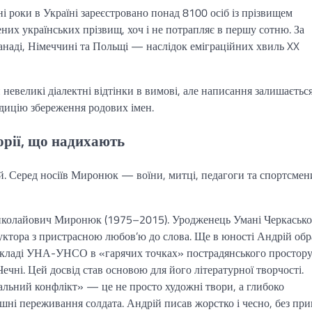
і роки в Україні зареєстровано понад 8100 осіб із прізвищем
их українських прізвищ, хоч і не потрапляє в першу сотню. За
наді, Німеччині та Польщі — наслідок еміграційних хвиль XX
невеликі діалектні відтінки в вимові, але написання залишаєтьс
адицію збереження родових імен.
орії, що надихають
. Серед носіїв Миронюк — воїни, митці, педагоги та спортсмени
иколайович Миронюк (1975–2015). Уродженець Умані Черкасько
уктора з пристрасною любов’ю до слова. Ще в юності Андрій обр
 складі УНА-УНСО в «гарячих точках» пострадянського простору
 Чечні. Цей досвід став основою для його літературної творчості.
льний конфлікт» — це не просто художні твори, а глибоко
ішні переживання солдата. Андрій писав жорстко і чесно, без при