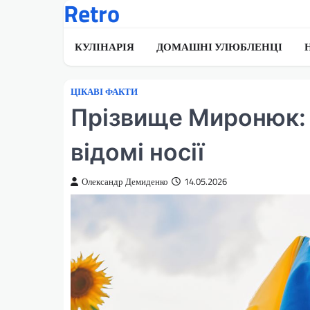
Retro
Перейти
до
вмісту
КУЛІНАРІЯ
ДОМАШНІ УЛЮБЛЕНЦІ
ЦІКАВІ ФАКТИ
Прізвище Миронюк: 
відомі носії
Олександр Демиденко
14.05.2026