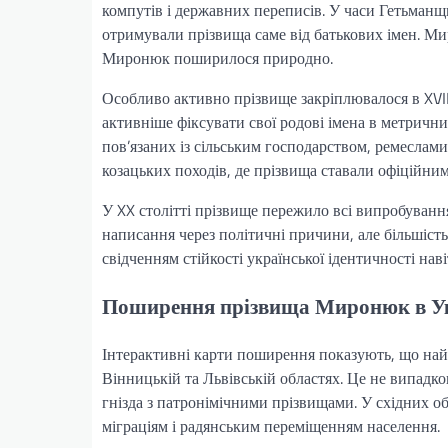
компутів і державних переписів. У часи Гетьманщин
отримували прізвища саме від батькових імен. М
Миронюк поширилося природно.
Особливо активно прізвище закріплювалося в XVII
активніше фіксувати свої родові імена в метрични
пов’язаних із сільським господарством, ремеслами 
козацьких походів, де прізвища ставали офіційним
У XX столітті прізвище пережило всі випробування
написання через політичні причини, але більшіст
свідченням стійкості української ідентичності навіт
Поширення прізвища Миронюк в Укр
Інтерактивні карти поширення показують, що найб
Вінницькій та Львівській областях. Це не випадк
гнізда з патронімічними прізвищами. У східних об
міграціям і радянським переміщенням населення.