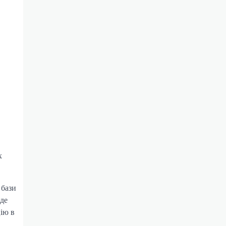
х
 бази
 де
ію в