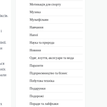
Мотивація для спорту
Музика
ксів.
Мультфільми
Навчання
і
Напої
нії.
Наука та природа
ли
Новини
Одяг, взуття, аксесуари та мода
ься
Паразити
вніх
Підприємництво та бізнес
вали
Побутова техніка
Подарунки
Подорожі
их
Поради та лайфхаки