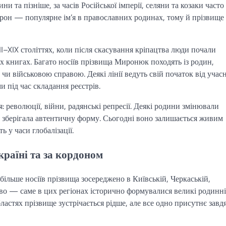
и та пізніше, за часів Російської імперії, селяни та козаки часто
ирон — популярне ім’я в православних родинах, тому й прізвище
I–XIX століттях, коли після скасування кріпацтва люди почали
х книгах. Багато носіїв прізвища Миронюк походять із родин,
чи військовою справою. Деякі лінії ведуть свій початок від учас
и під час складання реєстрів.
: революції, війни, радянські репресії. Деякі родини змінювали
ь зберігала автентичну форму. Сьогодні воно залишається живим
ь у часи глобалізації.
аїні та за кордоном
ільше носіїв прізвища зосереджено в Київській, Черкаській,
ово — саме в цих регіонах історично формувалися великі родинні
ластях прізвище зустрічається рідше, але все одно присутнє завд