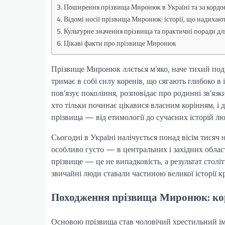
Поширення прізвища Миронюк в Україні та за корд
Відомі носії прізвища Миронюк: історії, що надихаю
Культурне значення прізвища та практичні поради дл
Цікаві факти про прізвище Миронюк
Прізвище Миронюк ллється м’яко, наче тихий поди
тримає в собі силу коренів, що сягають глибоко в
пов’язує покоління, розповідає про родинні зв’яз
хто тільки починає цікавися власним корінням, і д
прізвища — від етимології до сучасних історій люд
Сьогодні в Україні налічується понад вісім тисяч
особливо густо — в центральних і західних облас
прізвище — це не випадковість, а результат століт
звичайні люди ставали частиною великої історії кр
Походження прізвища Миронюк: кор
Основою прізвища став чоловічий хрестильний ім’