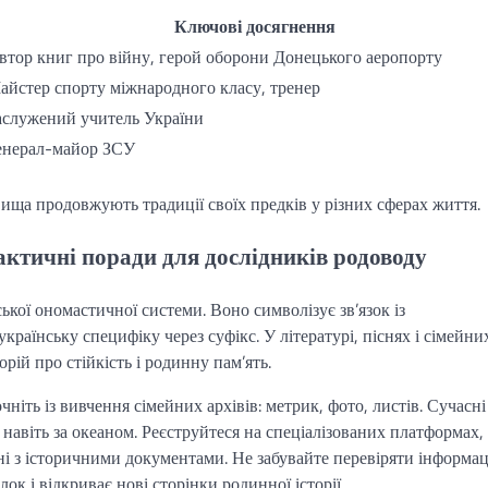
Ключові досягнення
втор книг про війну, герой оборони Донецького аеропорту
айстер спорту міжнародного класу, тренер
аслужений учитель України
енерал-майор ЗСУ
ізвища продовжують традиції своїх предків у різних сферах життя.
актичні поради для дослідників родоводу
ої ономастичної системи. Воно символізує зв’язок із
раїнську специфіку через суфікс. У літературі, піснях і сімейни
рій про стійкість і родинну пам’ять.
ніть із вивчення сімейних архівів: метрик, фото, листів. Сучасні
навіть за океаном. Реєструйтеся на спеціалізованих платформах,
і з історичними документами. Не забувайте перевіряти інформац
 і відкриває нові сторінки родинної історії.