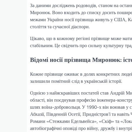
За даними досліджень родоводів, станом на останн
Миронюк. Воно входить до списку досить поширен
межами України носії прізвища живуть у США, Ка
століття та сучасної діаспори.
Цікаво, що в кожному регіоні прізвище може мати 
стабільним. Це свідчить про сильну культурну тр
Відомі носії прізвища Миронюк: іст
Кожне прізвище оживає в долях конкретних людей
залишили помітний слід в українській історії.
Однією з найяскравіших постатей став Андрій М
області, він поєднував професію інженера-констр
шлях воїна-добровольця. У 1990-х він воював у
Абхазії, Південній Осетії, Придністров’ї та навіть
Романи «Стежками Едельвейса», «Скіф» та «Лока
автобіографічні оповіді про війну, дружбу і внутр