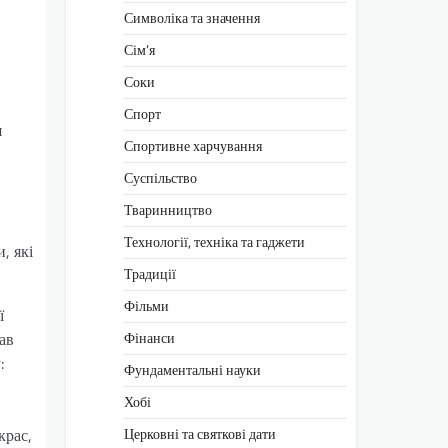
Символіка та значення
Сім’я
Соки
Спорт
я
Спортивне харчування
Суспільство
Тваринництво
Технології, техніка та гаджети
, які
Традиції
Фільми
ї
Фінанси
ав
:
Фундаментальні науки
Хобі
Церковні та святкові дати
крас,