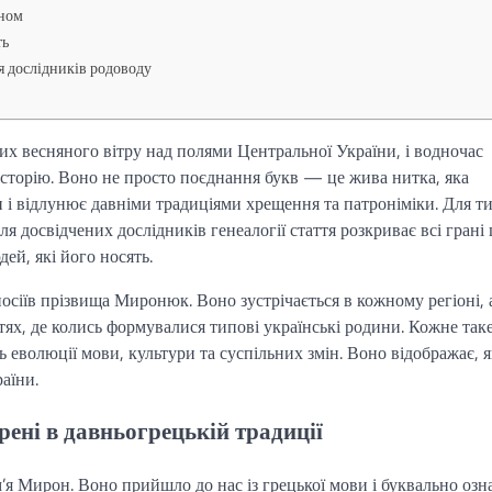
оном
ть
я дослідників родоводу
х весняного вітру над полями Центральної України, і водночас
 історію. Воно не просто поєднання букв — це жива нитка, яка
ки і відлунює давніми традиціями хрещення та патроніміки. Для ти
ля досвідчених дослідників генеалогії стаття розкриває всі грані
ей, які його носять.
 носіїв прізвища Миронюк. Воно зустрічається в кожному регіоні, 
тях, де колись формувалися типові українські родини. Кожне так
ь еволюції мови, культури та суспільних змін. Воно відображає, я
аїни.
ені в давньогрецькій традиції
я Мирон. Воно прийшло до нас із грецької мови і буквально озн