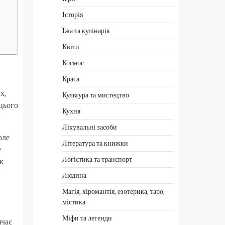
Історія
Їжа та кулінарія
Квіти
Космос
Краса
х,
Культура та мистецтво
 цього
Кухня
Лікувальні засоби
але
Література та книжки
е
Логістика та транспорт
к
Людина
Магія, хіромантія, езотерика, таро,
містика
Міфи та легенди
ачає