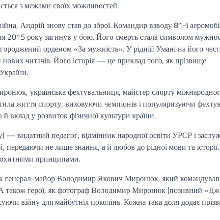
ається з межами своїх можливостей.
війна, Андрій знову став до зброї. Командир взводу 81-ї аеромобі
ня 2015 року загинув у бою. Його смерть стала символом мужнос
ороджений орденом «За мужність». У рідній Умані на його чест
нових читачів. Його історія — це приклад того, як прізвище
України.
ронюк, українська фехтувальниця, майстер спорту міжнародно
ятила життя спорту, виховуючи чемпіонів і популяризуючи фехту
а й вклад у розвиток фізичної культури країни.
) — видатний педагог, відмінник народної освіти УРСР і заслу
, передаючи не лише знання, а й любов до рідної мови та історії. 
непохитними принципами.
 як генерал-майор Володимир Якович Миронюк, який командував
 А також герої, як фотограф Володимир Миронюк (позивний «Дж
суючи війну для майбутніх поколінь. Кожна така доля додає пріз