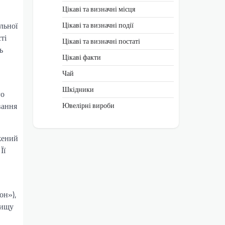
Цікаві та визначні місця
Цікаві та визначні події
льної
ті
Цікаві та визначні постаті
ь
Цікаві факти
Чай
Шкідники
го
Ювелірні вироби
вання
жений
Її
он»),
вищу