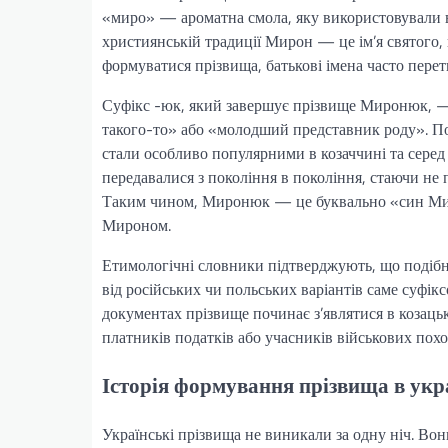
«миро» — ароматна смола, яку використовували в
християнській традиції Мирон — це ім’я святого,
формуватися прізвища, батькові імена часто пере
Суфікс -юк, який завершує прізвище Миронюк, — 
такого-то» або «молодший представник роду». Поді
стали особливо популярними в козаччині та серед
передавалися з покоління в покоління, стаючи не 
Таким чином, Миронюк — це буквально «син Миро
Мироном.
Етимологічні словники підтверджують, що подібні
від російських чи польських варіантів саме суфік
документах прізвище починає з’являтися в козацьк
платників податків або учасників військових похо
Історія формування прізвища в укр
Українські прізвища не виникали за одну ніч. В