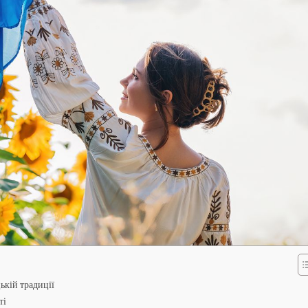
ькій традиції
ті