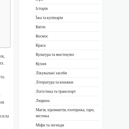
Історія
Їжа та кулінарія
Квіти
Космос
Краса
Культура та мистецтво
ик,
их.
Кухня
Лікувальні засоби
ють
Література та книжки
Логістика та транспорт
о
Людина
нив
Магія, хіромантія, езотерика, таро,
 сила
містика
Міфи та легенди