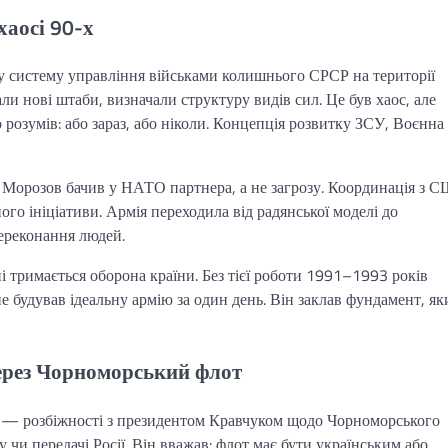
хаосі 90-х
 систему управління військами колишнього СРСР на території
и нові штаби, визначали структуру видів сил. Це був хаос, але
 розумів: або зараз, або ніколи. Концепція розвитку ЗСУ, Воєнна
х Морозов бачив у НАТО партнера, а не загрозу. Координація з 
го ініціативи. Армія переходила від радянської моделі до
переконання людей.
ні тримається оборона країни. Без тієї роботи 1991–1993 років
е будував ідеальну армію за один день. Він заклав фундамент, як
через Чорноморський флот
а — розбіжності з президентом Кравчуком щодо Чорноморського
 чи передачі Росії. Він вважав: флот має бути українським або