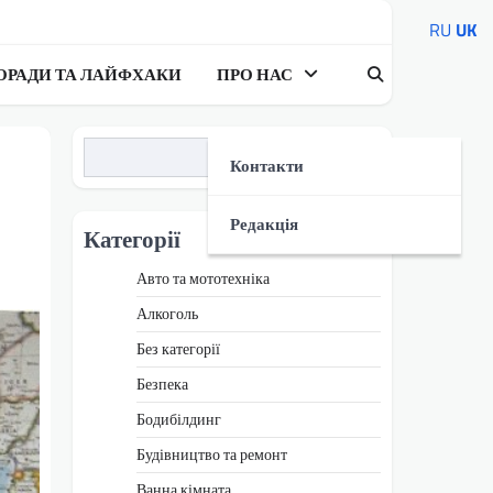
RU
UK
ОРАДИ ТА ЛАЙФХАКИ
ПРО НАС
Пошук
Контакти
Редакція
Категорії
Авто та мототехніка
Алкоголь
Без категорії
Безпека
Бодибілдинг
Будівництво та ремонт
Ванна кімната