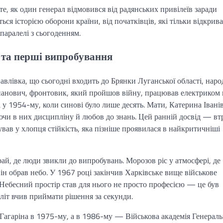
те, як один генерал відмовився від радянських привілеїв заради
иться історією оборони країни, від початківців, які тільки відкрив
паралелі з сьогоденням.
о та перші випробування
влівка, що сьогодні входить до Брянки Луганської області, наро
панович, фронтовик, який пройшов війну, працював електриком 
 у 1954-му, коли синові було лише десять. Мати, Катерина Івані
аючи в них дисципліну й любов до знань. Цей ранній досвід — вт
ав у хлопця стійкість, яка пізніше проявилася в найкритичніші
ай, де люди звикли до випробувань. Морозов ріс у атмосфері, де
ін обрав небо. У 1967 році закінчив Харківське вище військове
. Небесний простір став для нього не просто професією — це був
оліт вчив приймати рішення за секунди.
 Гагаріна в 1975-му, а в 1986-му — Військова академія Генерал