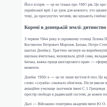
Його історія — це не тільки про 1991 рік. Це про 
української мрії. І це урок для кожного, хто цікав
тему, до просунутих читачів, які шукають глибокі 
Корені в донецькій землі: дитинств
3 червня 1944 року в скромному селищі Лозова Па
Костянтин Петрович Морозов. Батько, Петро Сте
шахтах Донбасу. Трагічно загинув на виробництві
шкільна вчителька, виховувала дітей сама, вклад
батька, важка праця шахтарського краю — сформув
моменти.
Донбас 1950-х — це не лише вугілля й пил. Це кр
слово «служба» означало обов’язок. Після школи в
авіаційне училище льотчиків імені С. І. Грицевця
простір свободи в радянській системі, де кожен п
Далі — Військово-повітряна академія імені Ю. О.