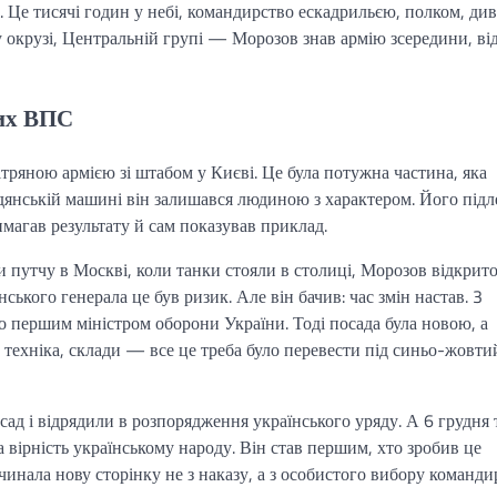
 Це тисячі годин у небі, командирство ескадрильєю, полком, диві
у окрузі, Центральній групі — Морозов знав армію зсередини, ві
ких ВПС
ряною армією зі штабом у Києві. Це була потужна частина, яка
адянській машині він залишався людиною з характером. Його підл
имагав результату й сам показував приклад.
 путчу в Москві, коли танки стояли в столиці, Морозов відкрит
ського генерала це був ризик. Але він бачив: час змін настав. 3
 першим міністром оборони України. Тоді посада була новою, а
 техніка, склади — все це треба було перевести під синьо-жовти
ад і відрядили в розпорядження українського уряду. А 6 грудня 
а вірність українському народу. Він став першим, хто зробив це
чинала нову сторінку не з наказу, а з особистого вибору команди