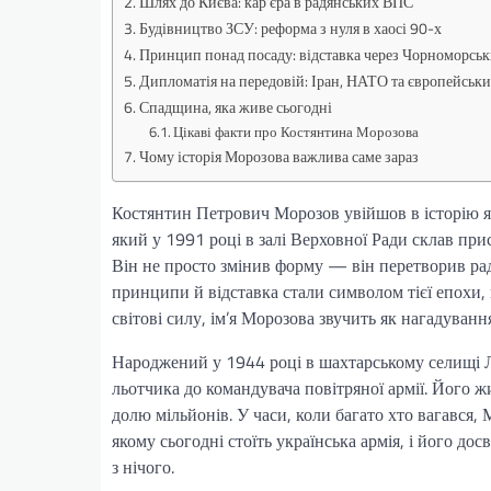
Шлях до Києва: кар’єра в радянських ВПС
Будівництво ЗСУ: реформа з нуля в хаосі 90-х
Принцип понад посаду: відставка через Чорноморсь
Дипломатія на передовій: Іран, НАТО та європейськи
Спадщина, яка живе сьогодні
Цікаві факти про Костянтина Морозова
Чому історія Морозова важлива саме зараз
Костянтин Петрович Морозов увійшов в історію я
який у 1991 році в залі Верховної Ради склав при
Він не просто змінив форму — він перетворив ра
принципи й відставка стали символом тієї епохи,
світові силу, ім’я Морозова звучить як нагадуванн
Народжений у 1944 році в шахтарському селищі Л
льотчика до командувача повітряної армії. Його ж
долю мільйонів. У часи, коли багато хто вагався, 
якому сьогодні стоїть українська армія, і його до
з нічого.