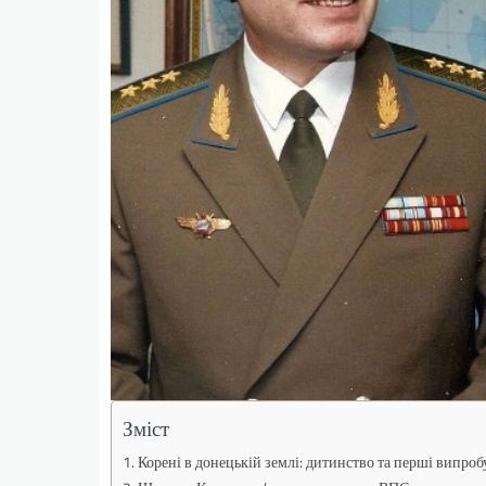
Зміст
Корені в донецькій землі: дитинство та перші випро