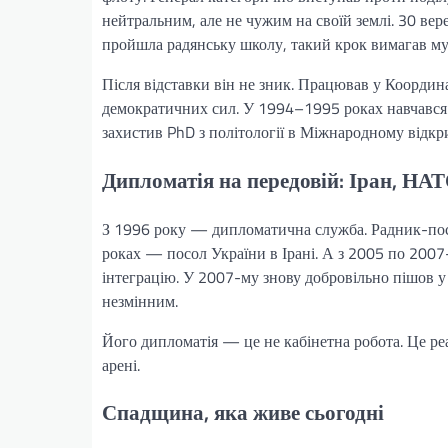
нейтральним, але не чужим на своїй землі. 30 вер
пройшла радянську школу, такий крок вимагав му
Після відставки він не зник. Працював у Координа
демократичних сил. У 1994–1995 роках навчався 
захистив PhD з політології в Міжнародному відкр
Дипломатія на передовій: Іран, НАТ
З 1996 року — дипломатична служба. Радник-пос
роках — посол України в Ірані. А з 2005 по 200
інтеграцію. У 2007-му знову добровільно пішов у
незмінним.
Його дипломатія — це не кабінетна робота. Це реа
арені.
Спадщина, яка живе сьогодні