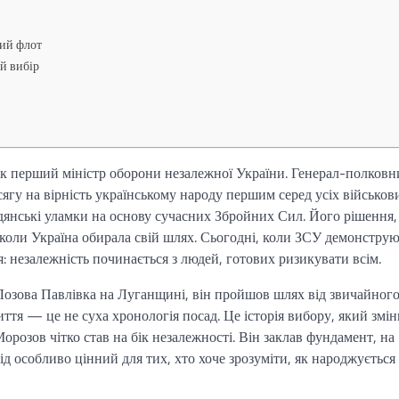
кий флот
й вибір
к перший міністр оборони незалежної України. Генерал-полковн
сягу на вірність українському народу першим серед усіх військов
дянські уламки на основу сучасних Збройних Сил. Його рішення,
 коли Україна обирала свій шлях. Сьогодні, коли ЗСУ демонстру
я: незалежність починається з людей, готових ризикувати всім.
озова Павлівка на Луганщині, він пройшов шлях від звичайног
иття — це не суха хронологія посад. Це історія вибору, який змі
Морозов чітко став на бік незалежності. Він заклав фундамент, на
свід особливо цінний для тих, хто хоче зрозуміти, як народжується