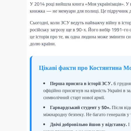
У 2014 році вийшла книга «Моя українізація». У 
книжка — не мемуари для полиці. Це підручник дл
Сьогодні, коли ЗСУ ведуть найважчу війну в істо
російську загрозу ще в 90-х. Його вибір 1991-го 
це історія про те, як одна людина може змінити с
долю країни.
Цікаві факти про Костянтина М
Перша присяга в історії ЗСУ.
6 грудня
офіційно присягнув на вірність Україні в 
символічний старт нової армії.
Гарвардський студент у 50+.
Після від
міжнародну безпеку. Не багато генералів у т
Двічі добровільно йшов у відставку.
І