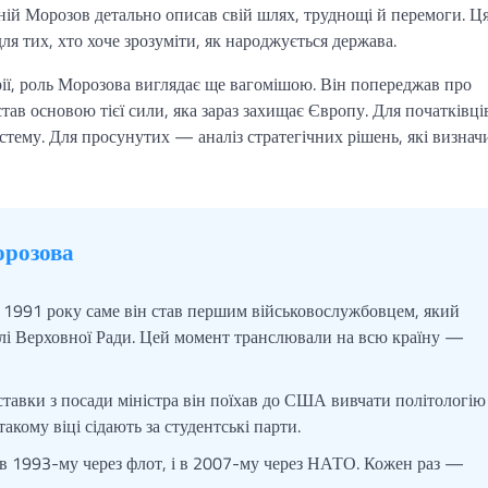
ній Морозов детально описав свій шлях, труднощі й перемоги. Ц
я тих, хто хоче зрозуміти, як народжується держава.
рії, роль Морозова виглядає ще вагомішою. Він попереджав про
став основою тієї сили, яка зараз захищає Європу. Для початківц
истему. Для просунутих — аналіз стратегічних рішень, які визнач
орозова
 1991 року саме він став першим військовослужбовцем, який
залі Верховної Ради. Цей момент транслювали на всю країну —
ставки з посади міністра він поїхав до США вивчати політологію
акому віці сідають за студентські парти.
 в 1993-му через флот, і в 2007-му через НАТО. Кожен раз —