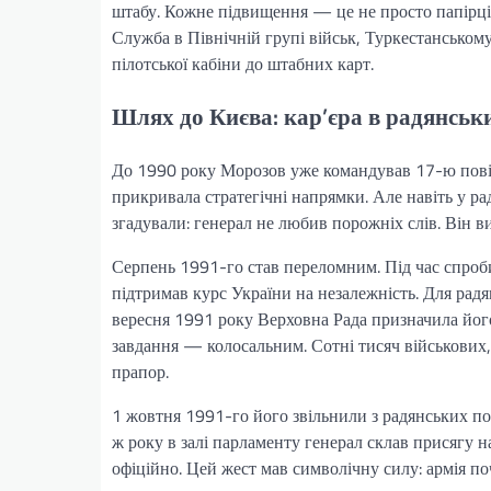
штабу. Кожне підвищення — це не просто папірці.
Служба в Північній групі військ, Туркестанськом
пілотської кабіни до штабних карт.
Шлях до Києва: кар’єра в радянсь
До 1990 року Морозов уже командував 17-ю повіт
прикривала стратегічні напрямки. Але навіть у р
згадували: генерал не любив порожніх слів. Він в
Серпень 1991-го став переломним. Під час спроби
підтримав курс України на незалежність. Для радян
вересня 1991 року Верховна Рада призначила його
завдання — колосальним. Сотні тисяч військових,
прапор.
1 жовтня 1991-го його звільнили з радянських пос
ж року в залі парламенту генерал склав присягу н
офіційно. Цей жест мав символічну силу: армія по