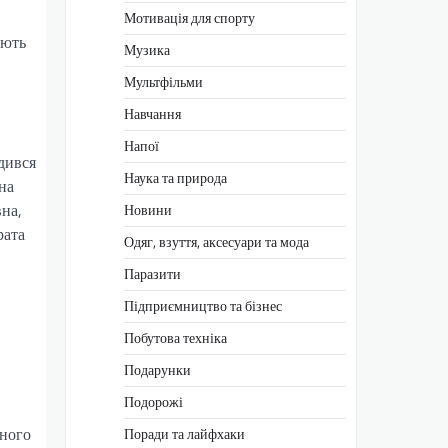
Мотивація для спорту
ають
Музика
Мультфільми
Навчання
Напої
дився
Наука та природа
на
вна,
Новини
рата
Одяг, взуття, аксесуари та мода
Паразити
Підприємництво та бізнес
Побутова техніка
Подарунки
Подорожі
ьного
Поради та лайфхаки