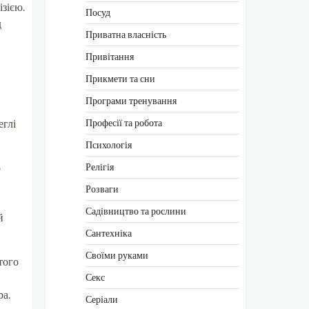
зією.
Посуд
д
Приватна власність
Привітання
Прикмети та сни
Програми тренування
Професії та робота
еглі
Психологія
Релігія
о
Розваги
Садівництво та рослини
й
Сантехніка
Своїми руками
того
Секс
ра.
Серіали