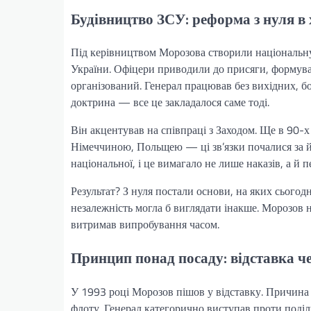
Будівництво ЗСУ: реформа з нуля в 
Під керівництвом Морозова створили національну
України. Офіцери приводили до присяги, формувал
організований. Генерал працював без вихідних, бо
доктрина — все це закладалося саме тоді.
Він акцентував на співпраці з Заходом. Ще в 90-
Німеччиною, Польщею — ці зв’язки почалися за йо
національної, і це вимагало не лише наказів, а й 
Результат? З нуля постали основи, на яких сьогод
незалежність могла б виглядати інакше. Морозов н
витримав випробування часом.
Принцип понад посаду: відставка 
У 1993 році Морозов пішов у відставку. Причин
флоту. Генерал категорично виступав проти поділу