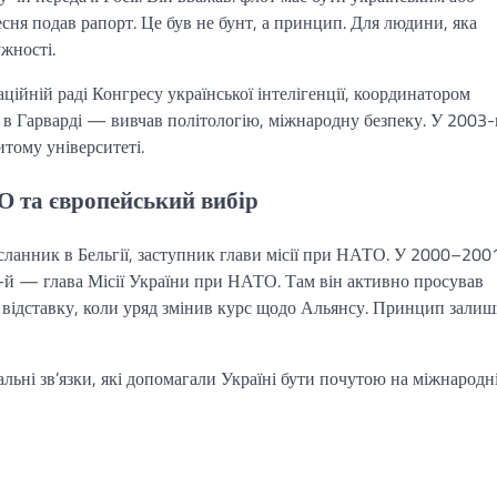
есня подав рапорт. Це був не бунт, а принцип. Для людини, яка
жності.
ційній раді Конгресу української інтелігенції, координатором
в Гарварді — вивчав політологію, міжнародну безпеку. У 2003
итому університеті.
О та європейський вибір
ланник в Бельгії, заступник глави місії при НАТО. У 2000–200
7-й — глава Місії України при НАТО. Там він активно просував
 відставку, коли уряд змінив курс щодо Альянсу. Принцип зали
льні зв’язки, які допомагали Україні бути почутою на міжнародн