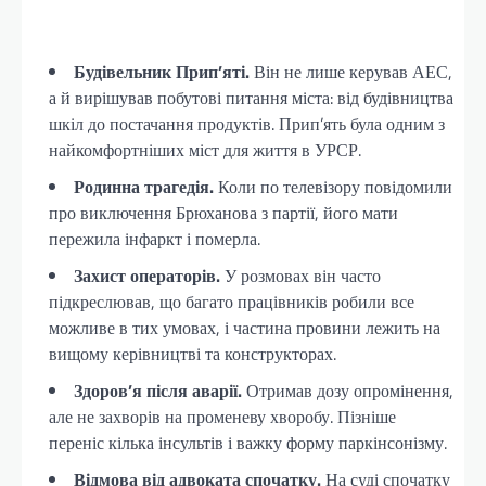
Будівельник Прип’яті.
Він не лише керував АЕС,
а й вирішував побутові питання міста: від будівництва
шкіл до постачання продуктів. Прип’ять була одним з
найкомфортніших міст для життя в УРСР.
Родинна трагедія.
Коли по телевізору повідомили
про виключення Брюханова з партії, його мати
пережила інфаркт і померла.
Захист операторів.
У розмовах він часто
підкреслював, що багато працівників робили все
можливе в тих умовах, і частина провини лежить на
вищому керівництві та конструкторах.
Здоров’я після аварії.
Отримав дозу опромінення,
але не захворів на променеву хворобу. Пізніше
переніс кілька інсультів і важку форму паркінсонізму.
Відмова від адвоката спочатку.
На суді спочатку