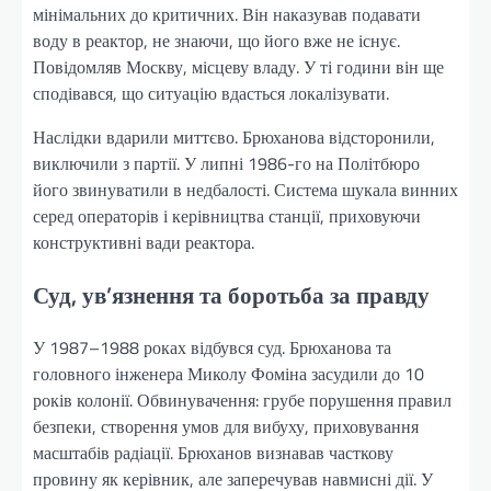
мінімальних до критичних. Він наказував подавати
воду в реактор, не знаючи, що його вже не існує.
Повідомляв Москву, місцеву владу. У ті години він ще
сподівався, що ситуацію вдасться локалізувати.
Наслідки вдарили миттєво. Брюханова відсторонили,
виключили з партії. У липні 1986-го на Політбюро
його звинуватили в недбалості. Система шукала винних
серед операторів і керівництва станції, приховуючи
конструктивні вади реактора.
Суд, ув’язнення та боротьба за правду
У 1987–1988 роках відбувся суд. Брюханова та
головного інженера Миколу Фоміна засудили до 10
років колонії. Обвинувачення: грубе порушення правил
безпеки, створення умов для вибуху, приховування
масштабів радіації. Брюханов визнавав часткову
провину як керівник, але заперечував навмисні дії. У