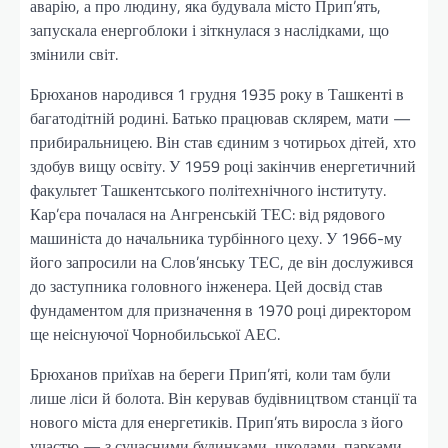
аварію, а про людину, яка будувала місто Прип’ять,
запускала енергоблоки і зіткнулася з наслідками, що
змінили світ.
Брюханов народився 1 грудня 1935 року в Ташкенті в
багатодітній родині. Батько працював склярем, мати —
прибиральницею. Він став єдиним з чотирьох дітей, хто
здобув вищу освіту. У 1959 році закінчив енергетичний
факультет Ташкентського політехнічного інституту.
Кар’єра почалася на Ангренській ТЕС: від рядового
машиніста до начальника турбінного цеху. У 1966-му
його запросили на Слов’янську ТЕС, де він дослужився
до заступника головного інженера. Цей досвід став
фундаментом для призначення в 1970 році директором
ще неіснуючої Чорнобильської АЕС.
Брюханов приїхав на береги Прип’яті, коли там були
лише ліси й болота. Він керував будівництвом станції та
нового міста для енергетиків. Прип’ять виросла з його
участю — з сучасними будинками, школами, парками.