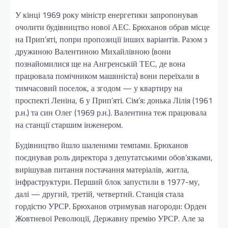
У кінці 1969 року міністр енергетики запропонував
очолити будівництво нової АЕС. Брюханов обрав місце
на Прип’яті, попри пропозиції інших варіантів. Разом з
дружиною Валентиною Михайлівною (вони
познайомилися ще на Ангренській ТЕС, де вона
працювала помічником машиніста) вони переїхали в
тимчасовий поселок, а згодом — у квартиру на
проспекті Леніна, 6 у Прип’яті. Сім’я: донька Лілія (1961
р.н.) та син Олег (1969 р.н.). Валентина теж працювала
на станції старшим інженером.
Будівництво йшло шаленими темпами. Брюханов
поєднував роль директора з депутатськими обов’язками,
вирішував питання постачання матеріалів, житла,
інфраструктури. Перший блок запустили в 1977-му,
далі — другий, третій, четвертий. Станція стала
гордістю УРСР. Брюханов отримував нагороди: Орден
Жовтневої Революції, Державну премію УРСР. Але за