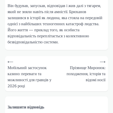
Він будував, запускав, відповідав і жив далі з тягарем,
який не зняли навіть після амністії. Брюханов
залишився в історії як людина, яка стояла на передовій
однієї з найбільших техногенних катастроф людства.
Його життя — приклад того, як особиста
відповідальність переплітається з колективною
безвідповідальністю системи.
Навігація
⟵
⟶
записів
Мобільний застосунок
Прізвище Миронюк:
казино: переваги та
походження, історія та
можливості для гравців у
відомі носії
2026 році
Залишити відповідь