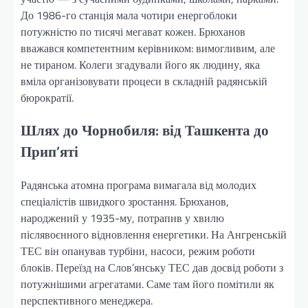
До 1986-го станція мала чотири енергоблоки
потужністю по тисячі мегават кожен. Брюханов
вважався компетентним керівником: вимогливим, але
не тираном. Колеги згадували його як людину, яка
вміла організовувати процеси в складній радянській
бюрократії.
Шлях до Чорнобиля: від Ташкента до
Прип’яті
Радянська атомна програма вимагала від молодих
спеціалістів швидкого зростання. Брюханов,
народжений у 1935-му, потрапив у хвилю
післявоєнного відновлення енергетики. На Ангренській
ТЕС він опанував турбіни, насоси, режим роботи
блоків. Переїзд на Слов’янську ТЕС дав досвід роботи з
потужнішими агрегатами. Саме там його помітили як
перспективного менеджера.