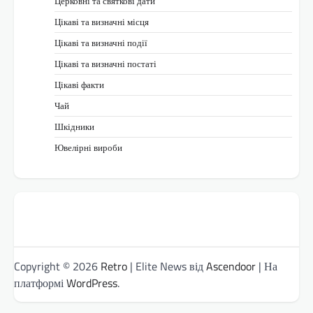
Церковні та святкові дати
Цікаві та визначні місця
Цікаві та визначні події
Цікаві та визначні постаті
Цікаві факти
Чай
Шкідники
Ювелірні вироби
Copyright © 2026
Retro
| Elite News від
Ascendoor
| На
платформі
WordPress
.