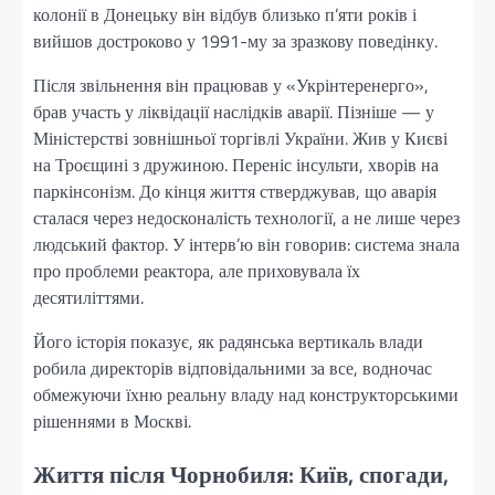
колонії в Донецьку він відбув близько п’яти років і
вийшов достроково у 1991-му за зразкову поведінку.
Після звільнення він працював у «Укрінтеренерго»,
брав участь у ліквідації наслідків аварії. Пізніше — у
Міністерстві зовнішньої торгівлі України. Жив у Києві
на Троєщині з дружиною. Переніс інсульти, хворів на
паркінсонізм. До кінця життя стверджував, що аварія
сталася через недосконалість технології, а не лише через
людський фактор. У інтерв’ю він говорив: система знала
про проблеми реактора, але приховувала їх
десятиліттями.
Його історія показує, як радянська вертикаль влади
робила директорів відповідальними за все, водночас
обмежуючи їхню реальну владу над конструкторськими
рішеннями в Москві.
Життя після Чорнобиля: Київ, спогади,