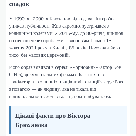
спадок
У 1990-х і 2000-х Брюханов рідко давав інтерв’ю,
уникав публічності. Жив скромно, зустрічався з
колишніми колегами. У 2015-му, до 80-річчя, вийшов
на пенсію через проблеми зі здоров’ям. Помер 13
жовтня 2021 року в Києві у 85 років. Поховали його
тихо, без масових церемоній.
Його образ з’явився в серіалі «Чорнобиль» (актор Кон
О’Ніл), документальних фільмах. Багато хто з
ліквідаторів і колишніх працівників станції згадує його
з повагою — як людину, яка не тікала від
відповідальності, хоч і стала цапом-відбувайлом.
Цікаві факти про Віктора
Брюханова