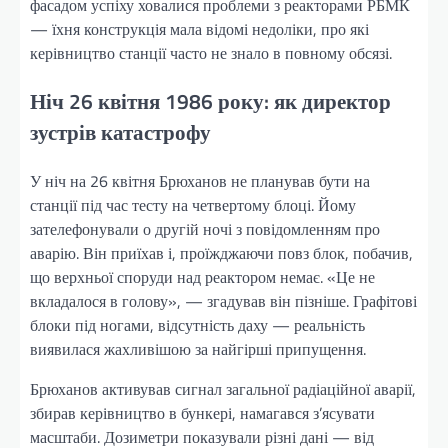
фасадом успіху ховалися проблеми з реакторами РБМК
— їхня конструкція мала відомі недоліки, про які
керівництво станції часто не знало в повному обсязі.
Ніч 26 квітня 1986 року: як директор
зустрів катастрофу
У ніч на 26 квітня Брюханов не планував бути на
станції під час тесту на четвертому блоці. Йому
зателефонували о другій ночі з повідомленням про
аварію. Він приїхав і, проїжджаючи повз блок, побачив,
що верхньої споруди над реактором немає. «Це не
вкладалося в голову», — згадував він пізніше. Графітові
блоки під ногами, відсутність даху — реальність
виявилася жахливішою за найгірші припущення.
Брюханов активував сигнал загальної радіаційної аварії,
збирав керівництво в бункері, намагався з’ясувати
масштаби. Дозиметри показували різні дані — від