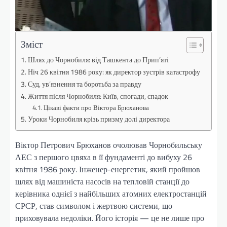
Зміст
Шлях до Чорнобиля: від Ташкента до Прип’яті
Ніч 26 квітня 1986 року: як директор зустрів катастрофу
Суд, ув’язнення та боротьба за правду
Життя після Чорнобиля: Київ, спогади, спадок
Цікаві факти про Віктора Брюханова
Уроки Чорнобиля крізь призму долі директора
Віктор Петрович Брюханов очолював Чорнобильську
АЕС з першого цвяха в її фундаменті до вибуху 26
квітня 1986 року. Інженер-енергетик, який пройшов
шлях від машиніста насосів на тепловій станції до
керівника однієї з найбільших атомних електростанцій
СРСР, став символом і жертвою системи, що
приховувала недоліки. Його історія — це не лише про