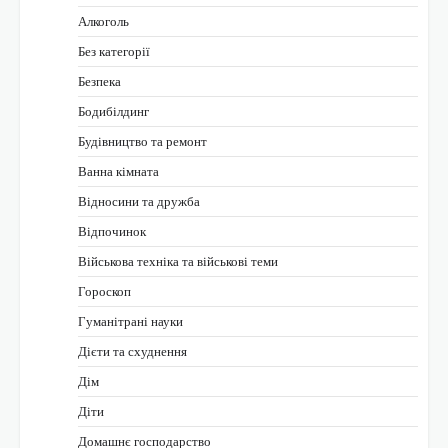
Алкоголь
Без категорії
Безпека
Бодибілдинг
Будівництво та ремонт
Ванна кімната
Відносини та дружба
Відпочинок
Військова техніка та військові теми
Гороскоп
Гуманітрані науки
Дієти та схуднення
Дім
Діти
Домашнє господарство