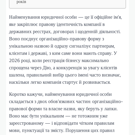
років
Найменування юридичної особи — це її офіційне ім’я,
яке закріплює правову ідентичність компанії в
державних реєстрах, договорах і щоденній діяльності.
Воно поєднує організаційно-правову форму з
унікальною назвою й одразу сигналізує партнерам,
клієнтам і державі, з ким саме вони мають справу. У
2026 році, коли реєстрація бізнесу максимально
спрощена через Дію, а конкуренція за увагу клієнтів
шалена, правильний вибір цього імені часто визначає,
наскільки легко компанія стартує й розвивається.
Коротко кажучи, найменування юридичної особи
складається з двох обов’язкових частин: організаційно-
правової форми та власне назви, яку беруть у лапки.
Воно має бути унікальним — не тотожним уже
зареєстрованому — і відповідати чітким правилам
мови, пунктуації та змісту. Порушення цих правил