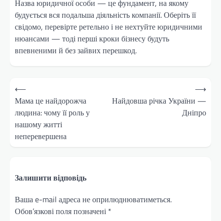
Назва юридичної особи — це фундамент, на якому
будується вся подальша діяльність компанії. Оберіть її
свідомо, перевірте ретельно і не нехтуйте юридичними
нюансами — тоді перші кроки бізнесу будуть
впевненими й без зайвих перешкод.
Навігація
⟵
⟶
записів
Мама це найдорожча
Найдовша річка України —
людина: чому її роль у
Дніпро
нашому житті
неперевершена
Залишити відповідь
Ваша e-mail адреса не оприлюднюватиметься.
Обов’язкові поля позначені
*