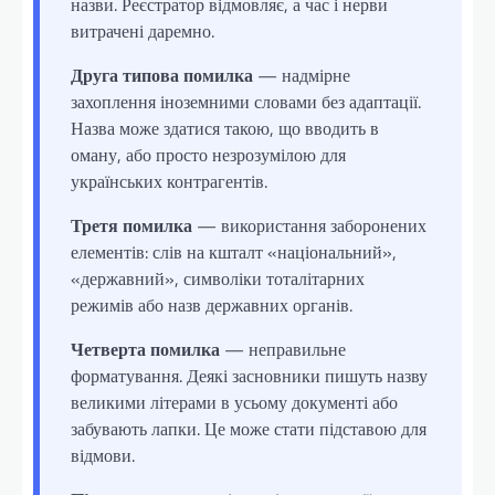
назви. Реєстратор відмовляє, а час і нерви
витрачені даремно.
Друга типова помилка
— надмірне
захоплення іноземними словами без адаптації.
Назва може здатися такою, що вводить в
оману, або просто незрозумілою для
українських контрагентів.
Третя помилка
— використання заборонених
елементів: слів на кшталт «національний»,
«державний», символіки тоталітарних
режимів або назв державних органів.
Четверта помилка
— неправильне
форматування. Деякі засновники пишуть назву
великими літерами в усьому документі або
забувають лапки. Це може стати підставою для
відмови.