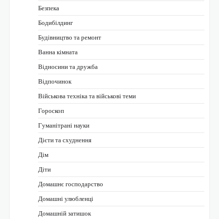
Безпека
Бодибілдинг
Будівництво та ремонт
Ванна кімната
Відносини та дружба
Відпочинок
Військова техніка та військові теми
Гороскоп
Гуманітрані науки
Дієти та схуднення
Дім
Діти
Домашнє господарство
Домашні улюбленці
Домашній затишок