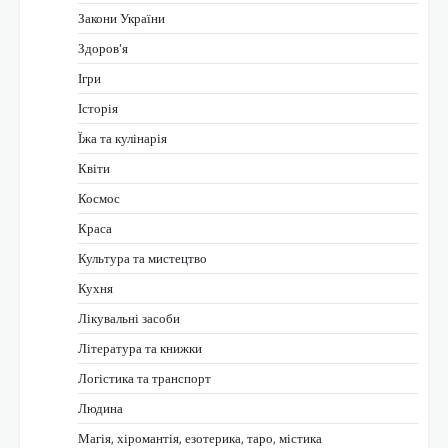
Закони України
Здоров'я
Ігри
Історія
Їжа та кулінарія
Квіти
Космос
Краса
Культура та мистецтво
Кухня
Лікувальні засоби
Література та книжки
Логістика та транспорт
Людина
Магія, хіромантія, езотерика, таро, містика