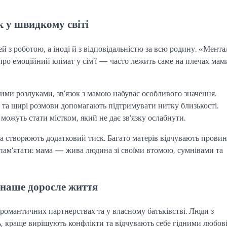
к у швидкому світі
й з роботою, а іноді й з відповідальністю за всю родину. «Мента
ро емоційний клімат у сім’ї — часто лежить саме на плечах мам
лими розлуками, зв’язок з мамою набуває особливого значення.
н) та щирі розмови допомагають підтримувати нитку близькості.
можуть стати містком, який не дає зв’язку ослабнути.
ва створюють додатковий тиск. Багато матерів відчувають провин
пам’ятати: мама — жива людина зі своїми втомою, сумнівами та
 наше доросле життя
 романтичних партнерствах та у власному батьківстві. Люди з
, краще вирішують конфлікти та відчувають себе гідними любові.