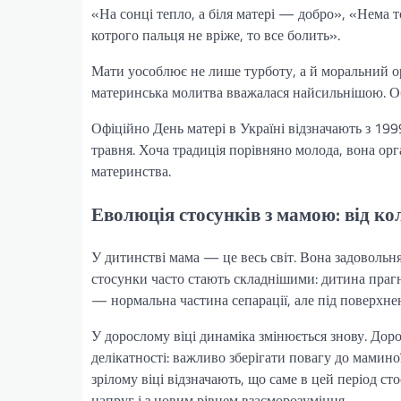
«На сонці тепло, а біля матері — добро», «Нема 
котрого пальця не вріже, то все болить».
Мати уособлює не лише турботу, а й моральний орі
материнська молитва вважалася найсильнішою. Обр
Офіційно День матері в Україні відзначають з 19
травня. Хоча традиція порівняно молода, вона орг
материнства.
Еволюція стосунків з мамою: від кол
У дитинстві мама — це весь світ. Вона задовольняє
стосунки часто стають складнішими: дитина прагн
— нормальна частина сепарації, але під поверхнею
У дорослому віці динаміка змінюється знову. Доро
делікатності: важливо зберігати повагу до мамино
зрілому віці відзначають, що саме в цей період
напруг і з новим рівнем взаєморозуміння.