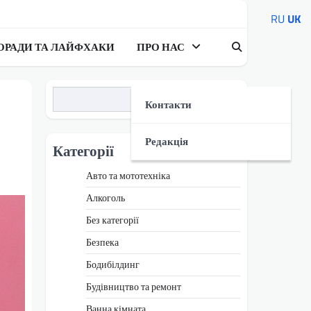
RU
UK
ОРАДИ ТА ЛАЙФХАКИ
ПРО НАС
Пошук
Контакти
Редакція
Категорії
Авто та мототехніка
Алкоголь
Без категорії
Безпека
Бодибілдинг
Будівництво та ремонт
Ванна кімната