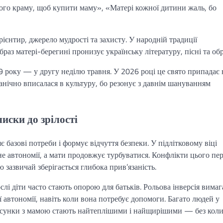
того краму, щоб купити маму», «Матері кожної дитини жаль, бо
єнтир, джерело мудрості та захисту. У народній традиції
аз матері-берегині пронизує українську літературу, пісні та об
99 року — у другу неділю травня. У 2026 році це свято припадає 
анічно вписалася в культуру, бо резонує з давнім шануванням
иски до зрілості
 базові потреби і формує відчуття безпеки. У підлітковому віці
е автономії, а мати продовжує турбуватися. Конфлікти цього пер
 зазвичай зберігається глибока прив’язаність.
слі діти часто стають опорою для батьків. Рольова інверсія вимаг
ї автономії, навіть коли вона потребує допомоги. Багато людей у
 стосунки з мамою стають найтеплішими і найщирішими — без кол