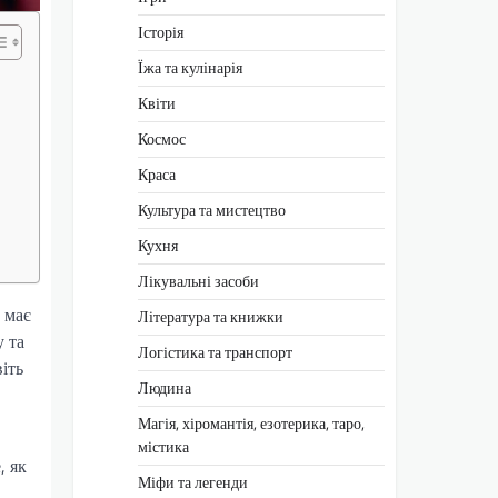
Історія
Їжа та кулінарія
Квіти
Космос
Краса
Культура та мистецтво
Кухня
Лікувальні засоби
 має
Література та книжки
у та
Логістика та транспорт
іть
Людина
Магія, хіромантія, езотерика, таро,
містика
, як
Міфи та легенди