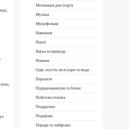
Мотивація для спорту
чає,
Музика
Мультфільми
Навчання
Напої
Наука та природа
о
Новини
Одяг, взуття, аксесуари та мода
Паразити
тини,
Підприємництво та бізнес
Побутова техніка
Подарунки
Подорожі
ує
Поради та лайфхаки