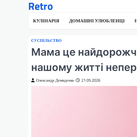
Retro
Перейти
до
вмісту
КУЛІНАРІЯ
ДОМАШНІ УЛЮБЛЕНЦІ
СУСПІЛЬСТВО
Мама це найдорожча
нашому житті непе
Олександр Демиденко
21.05.2026