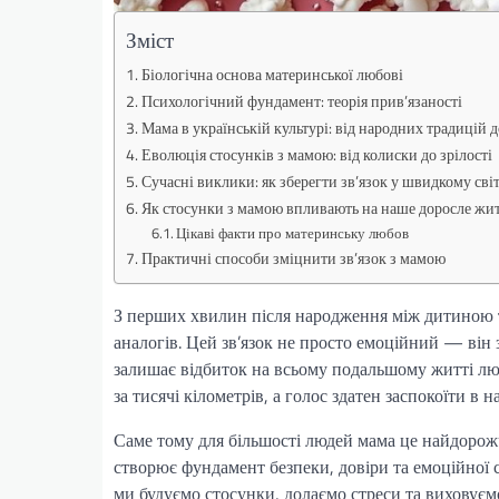
Зміст
Біологічна основа материнської любові
Психологічний фундамент: теорія прив’язаності
Мама в українській культурі: від народних традицій д
Еволюція стосунків з мамою: від колиски до зрілості
Сучасні виклики: як зберегти зв’язок у швидкому світ
Як стосунки з мамою впливають на наше доросле жи
Цікаві факти про материнську любов
Практичні способи зміцнити зв’язок з мамою
З перших хвилин після народження між дитиною та
аналогів. Цей зв’язок не просто емоційний — він 
залишає відбиток на всьому подальшому житті люд
за тисячі кілометрів, а голос здатен заспокоїти в 
Саме тому для більшості людей мама це найдорож
створює фундамент безпеки, довіри та емоційної 
ми будуємо стосунки, долаємо стреси та виховуємо