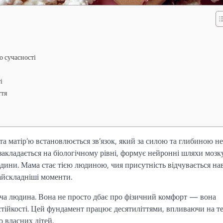
о сучасності
і
ття
 матір’ю встановлюється зв’язок, який за силою та глибиною не
закладається на біологічному рівні, формує нейронні шляхи мозк
ини. Мама стає тією людиною, чия присутність відчувається нав
найскладніші моменти.
ча людина. Вона не просто дбає про фізичний комфорт — вона
стійкості. Цей фундамент працює десятиліттями, впливаючи на те
 власних дітей.