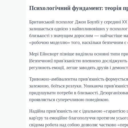
Психологічний фундамент: теорія п
Британський психолог Джон Боулбі у середині XX 
залишається однією з найвпливовіших у психологі
близькості з значущим дорослим — найчастіше мат
«робочою моделлю» того, наскільки безпечним є с
Мері Ейнсворт пізніше виділила основні типи при
(безпечною) прив’язаністю впевнено досліджують 
регулюють емоції, легше заводять друзів і демонс
Тривожно-амбівалентна прив’язаність формується,
залежною, боїться розлуки. Уникаюча прив’язаніс
придушувати потреби в близькості. Дезорганізован
проявляється суперечливою поведінкою.
Надійна прив’язаність не є ідеальною «гарантією
кар’єру та емоційне благополуччя протягом усього
свідома робота над собою дозволяє частково «пере