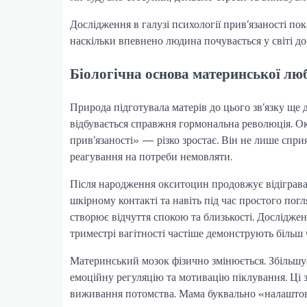
Дослідження в галузі психології прив’язаності пок
наскільки впевнено людина почувається у світі до
Біологічна основа материнської лю
Природа підготувала матерів до цього зв’язку ще 
відбувається справжня гормональна революція. 
прив’язаності» — різко зростає. Він не лише сприя
реагування на потреби немовляти.
Після народження окситоцин продовжує відіграват
шкірному контакті та навіть під час простого погля
створює відчуття спокою та близькості. Дослідж
триместрі вагітності частіше демонструють більш 
Материнський мозок фізично змінюється. Збільшуєт
емоційну регуляцію та мотивацію піклування. Ці 
виживання потомства. Мама буквально «налаштову