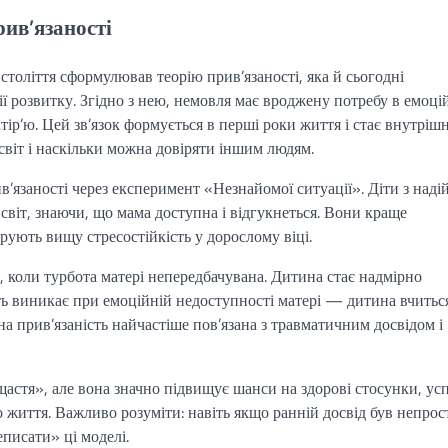
рив’язаності
століття сформулював теорію прив’язаності, яка й сьогодні
ї розвитку. Згідно з нею, немовля має вроджену потребу в емоці
ір’ю. Цей зв’язок формується в перші роки життя і стає внутріш
віт і наскільки можна довіряти іншим людям.
в’язаності через експеримент «Незнайомої ситуації». Діти з над
світ, знаючи, що мама доступна і відгукнеться. Вони краще
трують вищу стресостійкість у дорослому віці.
 коли турбота матері непередбачувана. Дитина стає надмірно
ть виникає при емоційній недоступності матері — дитина вчитьс
а прив’язаність найчастіше пов’язана з травматичним досвідом і
 щастя», але вона значно підвищує шанси на здорові стосунки, ус
 життя. Важливо розуміти: навіть якщо ранній досвід був непрос
писати» ці моделі.