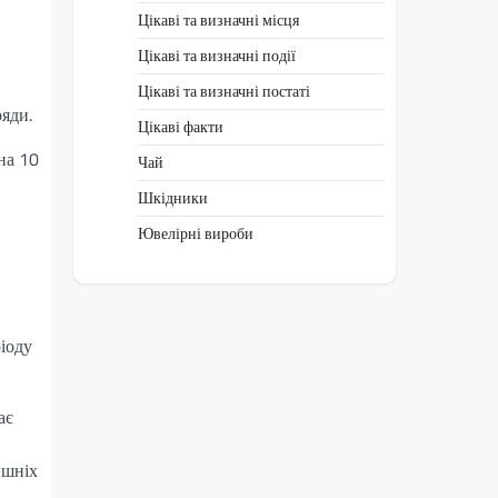
Цікаві та визначні місця
Цікаві та визначні події
Цікаві та визначні постаті
ряди.
Цікаві факти
на 10
Чай
Шкідники
Ювелірні вироби
іоду
ає
ишніх