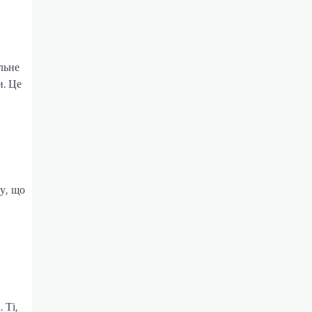
льне
и. Це
у, що
 Ті,