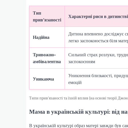
Тип
Характерні риси в дитинстві
прив’язаності
Дитина впевнено досліджує св
Надійна
легко заспокоюється біля мате
Тривожно-
Сильний страх розлуки, трудн
амбівалентна
заспокоєнням
Уникнення близькості, приду
Уникаюча
емоцій
Типи прив’язаності та їхній вплив (на основі теорії Джон
Мама в українській культурі: від н
В українській культурі образ матері завжди був с