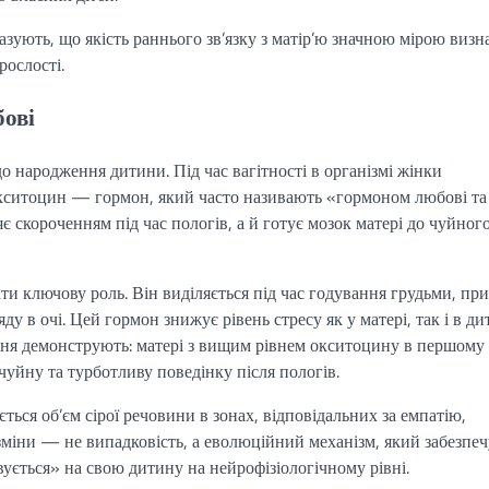
азують, що якість раннього зв’язку з матір’ю значною мірою визна
рослості.
бові
до народження дитини. Під час вагітності в організмі жінки
Окситоцин — гормон, який часто називають «гормоном любові та
є скороченням під час пологів, а й готує мозок матері до чуйног
и ключову роль. Він виділяється під час годування грудьми, при
ду в очі. Цей гормон знижує рівень стресу як у матері, так і в ди
ення демонструють: матері з вищим рівнем окситоцину в першому
чуйну та турботливу поведінку після пологів.
ься об’єм сірої речовини в зонах, відповідальних за емпатію,
зміни — не випадковість, а еволюційний механізм, який забезпеч
ється» на свою дитину на нейрофізіологічному рівні.