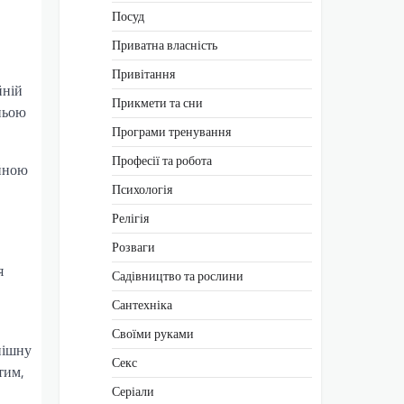
Посуд
Приватна власність
Привітання
йній
Прикмети та сни
ньою
Програми тренування
Професії та робота
ійною
Психологія
Релігія
Розваги
я
Садівництво та рослини
Сантехніка
Своїми руками
пішну
Секс
тим,
Серіали