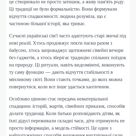
це створювало не просто затишок, а живу пам’ять роду.
Ці традиції не були формальністю. Вони формували
відчуття спадкоємності: людина розуміла, що є
частиною більшої історії, яка триває.
Сучасні українські сім’ї часто адаптують старі звичаї під
нові реалії. Хтось продовжує пекти паски разом з
бабусею, хтось запроваджує щотижневі сімейні вечори
без гаджетів, а хтось зберігає традицію спільних поїздок
на природу. Ці ритуали, навіть видозмінені, виконують
ту саму функцію — дають відчуття стабільності в
мінливому світі. Вони стають точками, до яких можна
повернутися, коли все інше здається хаотичним.
Особливо цінною стає передача нематеріальної
спадщини: історій, жартів, сімейних приказок, способів
долати труднощі. Коли батьки розповідають дітям, як
їхні дідусі переживали складні часи, діти отримують не
просто інформацію, а модель стійкості. Це один з
найпотужніших способів виховання внутрішньої сили