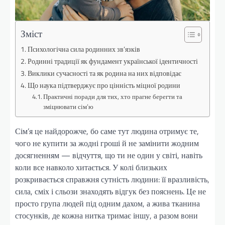
Зміст
Психологічна сила родинних зв’язків
Родинні традиції як фундамент української ідентичності
Виклики сучасності та як родина на них відповідає
Що наука підтверджує про цінність міцної родини
Практичні поради для тих, хто прагне берегти та
зміцнювати сім’ю
Сім’я це найдорожче, бо саме тут людина отримує те,
чого не купити за жодні гроші й не замінити жодним
досягненням — відчуття, що ти не один у світі, навіть
коли все навколо хитається. У колі близьких
розкривається справжня сутність людини: її вразливість,
сила, сміх і сльози знаходять відгук без пояснень. Це не
просто група людей під одним дахом, а жива тканина
стосунків, де кожна нитка тримає іншу, а разом вони