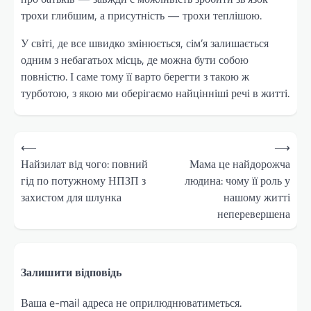
трохи глибшим, а присутність — трохи теплішою.
У світі, де все швидко змінюється, сім’я залишається
одним з небагатьох місць, де можна бути собою
повністю. І саме тому її варто берегти з такою ж
турботою, з якою ми оберігаємо найцінніші речі в житті.
Навігація
⟵
⟶
записів
Найзилат від чого: повний
Мама це найдорожча
гід по потужному НПЗП з
людина: чому її роль у
захистом для шлунка
нашому житті
неперевершена
Залишити відповідь
Ваша e-mail адреса не оприлюднюватиметься.