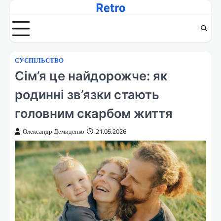
Retro
Перейти
до
вмісту
СУСПІЛЬСТВО
Сім’я це найдорожче: як
родинні зв’язки стають
головним скарбом життя
Олександр Демиденко
21.05.2026