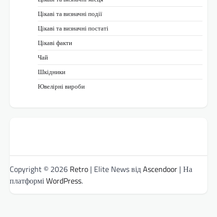
Цікаві та визначні події
Цікаві та визначні постаті
Цікаві факти
Чай
Шкідники
Ювелірні вироби
Copyright © 2026
Retro
| Elite News від
Ascendoor
| На
платформі
WordPress
.