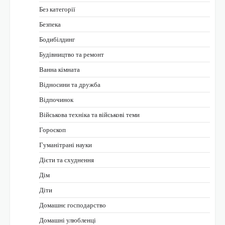
Без категорії
Безпека
Бодибілдинг
Будівництво та ремонт
Ванна кімната
Відносини та дружба
Відпочинок
Військова техніка та військові теми
Гороскоп
Гуманітрані науки
Дієти та схуднення
Дім
Діти
Домашнє господарство
Домашні улюбленці