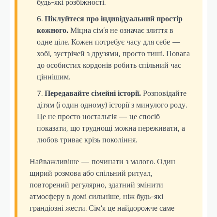
будь-які розбіжності.
Піклуйтеся про індивідуальний простір
кожного.
Міцна сім’я не означає злиття в
одне ціле. Кожен потребує часу для себе —
хобі, зустрічей з друзями, просто тиші. Повага
до особистих кордонів робить спільний час
ціннішим.
Передавайте сімейні історії.
Розповідайте
дітям (і один одному) історії з минулого роду.
Це не просто ностальгія — це спосіб
показати, що труднощі можна переживати, а
любов триває крізь покоління.
Найважливіше — починати з малого. Один
щирий розмова або спільний ритуал,
повторений регулярно, здатний змінити
атмосферу в домі сильніше, ніж будь-які
грандіозні жести. Сім’я це найдорожче саме