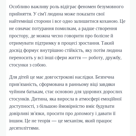
Особливо важливу роль відіграє феномен безумовного
прийняття. У сім’ї людина може показати свої
найтемніші сторони і все одно залишитися коханою. Це
не означає потурання помилкам, а радше створення
простору, де можна чесно говорити про болісне й
отримувати підтримку в процесі зростання. Такий
досвід формує внутрішню стійкість, яку потім людина
переносить у всі інші сфери життя — роботу, дружбу,
стосунки з собою.
Для дітей це має довгострокові наслідки. Безпечна
прив’язаність, сформована в ранньому віці завдяки
чуйним батькам, стає основою для здорових дорослих
стосунків. Дитина, яка виросла в атмосфері емоційної
доступності, з більшою ймовірністю вміє будувати
довірливі зв’язки, просити про допомогу і давати її
іншим. Це не теорія — це механізм, який працює
десятиліттями.