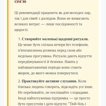
сім’ю
Ці рекомендації працюють як для молодих пар,
так і для сімей з досвідом. Вони не вимагають
великих витрат — лише послідовності та
щирості.
Створюйте маленькі щоденні ритуали.
Це може бути спільна вечеря без телефонів,
п’ятихвилинна розмова перед сном або
недільна прогулянка. Ритуали дають відчуття
передбачуваності й безпеки. Навіть у
найзавантаженіші періоди вони стають
якорем, до якого можна повернутися.
Практикуйте активне слухання.
Коли
близька людина говорить, відкладіть усе інше.
Не перебивайте, не поспішайте з порадами.
Іноді найпотужніша підтримка — це просто
бути присутнім і дати відчути: “Твій біль і