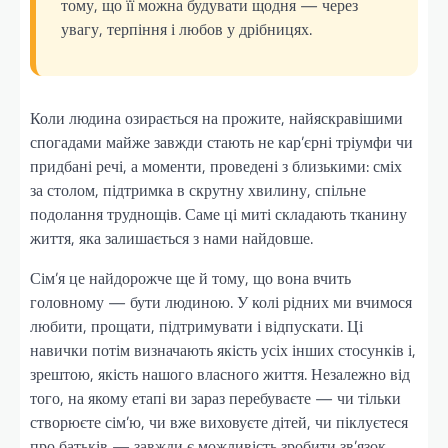
тому, що її можна будувати щодня — через
увагу, терпіння і любов у дрібницях.
Коли людина озирається на прожите, найяскравішими
спогадами майже завжди стають не кар’єрні тріумфи чи
придбані речі, а моменти, проведені з близькими: сміх
за столом, підтримка в скрутну хвилину, спільне
подолання труднощів. Саме ці миті складають тканину
життя, яка залишається з нами найдовше.
Сім’я це найдорожче ще й тому, що вона вчить
головному — бути людиною. У колі рідних ми вчимося
любити, прощати, підтримувати і відпускати. Ці
навички потім визначають якість усіх інших стосунків і,
зрештою, якість нашого власного життя. Незалежно від
того, на якому етапі ви зараз перебуваєте — чи тільки
створюєте сім’ю, чи вже виховуєте дітей, чи піклуєтеся
про батьків — завжди є можливість зробити зв’язок