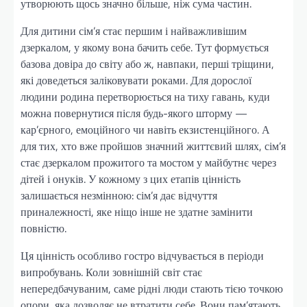
утворюють щось значно більше, ніж сума частин.
Для дитини сім’я стає першим і найважливішим
дзеркалом, у якому вона бачить себе. Тут формується
базова довіра до світу або ж, навпаки, перші тріщини,
які доведеться заліковувати роками. Для дорослої
людини родина перетворюється на тиху гавань, куди
можна повернутися після будь-якого шторму —
кар’єрного, емоційного чи навіть екзистенційного. А
для тих, хто вже пройшов значний життєвий шлях, сім’я
стає дзеркалом прожитого та мостом у майбутнє через
дітей і онуків. У кожному з цих етапів цінність
залишається незмінною: сім’я дає відчуття
приналежності, яке ніщо інше не здатне замінити
повністю.
Ця цінність особливо гостро відчувається в періоди
випробувань. Коли зовнішній світ стає
непередбачуваним, саме рідні люди стають тією точкою
опори, яка дозволяє не втратити себе. Вони пам’ятають,