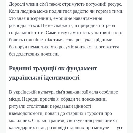
Дорослі члени сім’ї також отримують потужний ресурс.
Коли людина може поділитися радістю чи горем з тими,
хто знає її зсередини, емоційне навантаження
розподіляється. Це не слабкість, а природна потреба
соціальної істоти. Саме тому самотність у натовпі часто
болить сильніше, ніж тимчасова розлука з рідними —
бо поруч немає тих, хто розуміє контекст твого життя
без додаткових пояснень.
Родинні традиції як фундамент
української ідентичності
В українській культурі сім’я завжди займала особливе
місце. Народні прислів’я, обряди та повсякденні
ритуали століттями передавали цінності
взаємодопомоги, поваги до старших і турботи про
молодших. Спільні трапези, святкування релігійних і
календарних свят, розповіді старших про минуле — усе