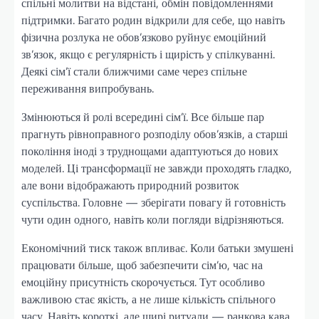
спільні молитви на відстані, обмін повідомленнями
підтримки. Багато родин відкрили для себе, що навіть
фізична розлука не обов’язково руйнує емоційний
зв’язок, якщо є регулярність і щирість у спілкуванні.
Деякі сім’ї стали ближчими саме через спільне
переживання випробувань.
Змінюються й ролі всередині сім’ї. Все більше пар
прагнуть рівноправного розподілу обов’язків, а старші
покоління іноді з труднощами адаптуються до нових
моделей. Ці трансформації не завжди проходять гладко,
але вони відображають природний розвиток
суспільства. Головне — зберігати повагу й готовність
чути один одного, навіть коли погляди відрізняються.
Економічний тиск також впливає. Коли батьки змушені
працювати більше, щоб забезпечити сім’ю, час на
емоційну присутність скорочується. Тут особливо
важливою стає якість, а не лише кількість спільного
часу. Навіть короткі, але щирі ритуали — ранкова кава