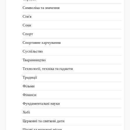
Символіка та значення
Сім’я
Соки
Спорт
Спортивне харчування
Суспільство
Тваринництво
Технології, техніка та гаджети
Традиції
Фільми
Фінанси
Фундаментальні науки
Хобі
Церковні та святкові дати
Цікаві та визначні місця