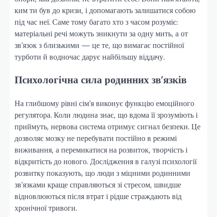
ким ти був до кризи, і допомагають залишатися собою
під час неї. Саме тому багато хто з часом розуміє:
матеріальні речі можуть зникнути за одну мить, а от
зв’язок з близькими — це те, що вимагає постійної
турботи й водночас дарує найбільшу віддачу.
Психологічна сила родинних зв’язків
На глибшому рівні сім’я виконує функцію емоційного
регулятора. Коли людина знає, що вдома її зрозуміють і
приймуть, нервова система отримує сигнал безпеки. Це
дозволяє мозку не перебувати постійно в режимі
виживання, а перемикатися на розвиток, творчість і
відкритість до нового. Дослідження в галузі психології
розвитку показують, що люди з міцними родинними
зв’язками краще справляються зі стресом, швидше
відновлюються після втрат і рідше страждають від
хронічної тривоги.