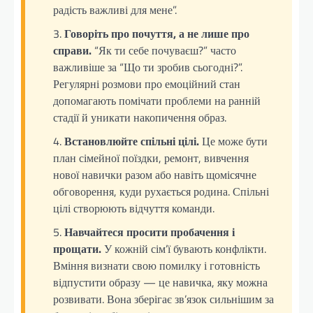
радість важливі для мене”.
Говоріть про почуття, а не лише про
справи.
“Як ти себе почуваєш?” часто
важливіше за “Що ти зробив сьогодні?”.
Регулярні розмови про емоційний стан
допомагають помічати проблеми на ранній
стадії й уникати накопичення образ.
Встановлюйте спільні цілі.
Це може бути
план сімейної поїздки, ремонт, вивчення
нової навички разом або навіть щомісячне
обговорення, куди рухається родина. Спільні
цілі створюють відчуття команди.
Навчайтеся просити пробачення і
прощати.
У кожній сім’ї бувають конфлікти.
Вміння визнати свою помилку і готовність
відпустити образу — це навичка, яку можна
розвивати. Вона зберігає зв’язок сильнішим за