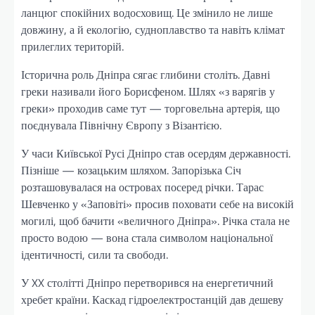
ланцюг спокійних водосховищ. Це змінило не лише
довжину, а й екологію, судноплавство та навіть клімат
прилеглих територій.
Історична роль Дніпра сягає глибини століть. Давні
греки називали його Борисфеном. Шлях «з варягів у
греки» проходив саме тут — торговельна артерія, що
поєднувала Північну Європу з Візантією.
У часи Київської Русі Дніпро став осердям державності.
Пізніше — козацьким шляхом. Запорізька Січ
розташовувалася на островах посеред річки. Тарас
Шевченко у «Заповіті» просив поховати себе на високій
могилі, щоб бачити «величного Дніпра». Річка стала не
просто водою — вона стала символом національної
ідентичності, сили та свободи.
У XX столітті Дніпро перетворився на енергетичний
хребет країни. Каскад гідроелектростанцій дав дешеву