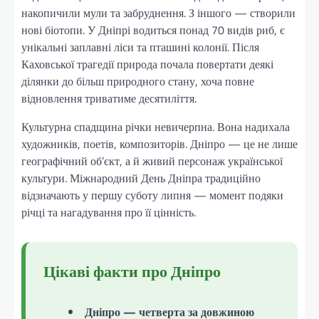
накопичили мули та забруднення. З іншого — створили
нові біотопи. У Дніпрі водиться понад 70 видів риб, є
унікальні заплавні ліси та пташині колонії. Після
Каховської трагедії природа почала повертати деякі
ділянки до більш природного стану, хоча повне
відновлення триватиме десятиліття.
Культурна спадщина річки невичерпна. Вона надихала
художників, поетів, композиторів. Дніпро — це не лише
географічний об’єкт, а й живий персонаж української
культури. Міжнародний День Дніпра традиційно
відзначають у першу суботу липня — момент подяки
річці та нагадування про її цінність.
Цікаві факти про Дніпро
Дніпро — четверта за довжиною