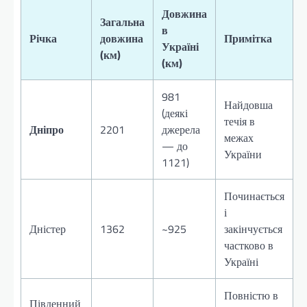
Довжина
Загальна
в
Річка
довжина
Примітка
Україні
(км)
(км)
981
Найдовша
(деякі
течія в
Дніпро
2201
джерела
межах
— до
України
1121)
Починається
і
Дністер
1362
~925
закінчується
частково в
Україні
Повністю в
Південний