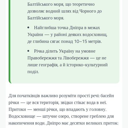
Балтійського моря, що теоретично
дозволяє водний шлях від Чорного до
Балтійського моря.
Найглибша точка Дніпра в межах
України — у районі деяких водосховищ,
де глибина сягає понад 10–15 метрів.
Річка ділить Україну на умовне
Правобережжя та Лівобережжя — це не
лише географія, а й історико-культурний
поділ.
Для початківців важливо розуміти прості речі: басейн
річки — це вся територія, звідки стікає вода в неї.
Притоки — менші річки, що впадають у головну.
Водосховище — штучне озеро, створене греблею для
накопичення води. Дніпро має десятки великих приток: