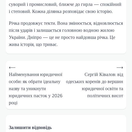
суворий і промисловий, ближче до гирла — спокійний
і степовий. Кожна ділянка розповідає свою історію.
Річка продовжує текти. Вона змінюється, відновлюється
після ударів і залишається головною водною жилою
України. Дніпро — це не просто найдовша річка. Це
жива історія, що триває.
Навігація
⟵
⟶
записів
Найменування юридичної
Сергій Ківалов: від
особи: як обрати ідеальну
одеських коренів до вершин
назву та уникнути
юридичної освіти та
юридичних пасток у 2026
політичних висот
році
Залишити відповідь