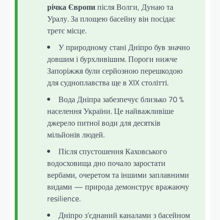
річка Європи
після Волги, Дунаю та
Уралу. За площею басейну він посідає
третє місце.
У природному стані Дніпро був значно
довшим і бурхливішим. Пороги нижче
Запоріжжя були серйозною перешкодою
для судноплавства ще в XIX столітті.
Вода Дніпра забезпечує близько 70 %
населення України. Це найважливіше
джерело питної води для десятків
мільйонів людей.
Після спустошення Каховського
водосховища дно почало заростати
вербами, очеретом та іншими заплавними
видами — природа демонструє вражаючу
resilience.
Дніпро з’єднаний каналами з басейном