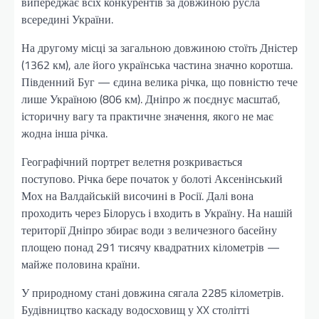
випереджає всіх конкурентів за довжиною русла
всередині України.
На другому місці за загальною довжиною стоїть Дністер
(1362 км), але його українська частина значно коротша.
Південний Буг — єдина велика річка, що повністю тече
лише Україною (806 км). Дніпро ж поєднує масштаб,
історичну вагу та практичне значення, якого не має
жодна інша річка.
Географічний портрет велетня розкривається
поступово. Річка бере початок у болоті Аксенінський
Мох на Валдайській височині в Росії. Далі вона
проходить через Білорусь і входить в Україну. На нашій
території Дніпро збирає води з величезного басейну
площею понад 291 тисячу квадратних кілометрів —
майже половина країни.
У природному стані довжина сягала 2285 кілометрів.
Будівництво каскаду водосховищ у XX столітті