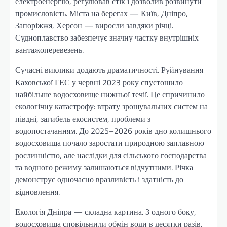
електроенергію, регулював стік і дозволив розвинути
промисловість. Міста на берегах — Київ, Дніпро,
Запоріжжя, Херсон — виросли завдяки річці.
Судноплавство забезпечує значну частку внутрішніх
вантажоперевезень.
Сучасні виклики додають драматичності. Руйнування
Каховської ГЕС у червні 2023 року спустошило
найбільше водосховище нижньої течії. Це спричинило
екологічну катастрофу: втрату зрошувальних систем на
півдні, загибель екосистем, проблеми з
водопостачанням. До 2025–2026 років дно колишнього
водосховища почало заростати природною заплавною
рослинністю, але наслідки для сільського господарства
та водного режиму залишаються відчутними. Річка
демонструє одночасно вразливість і здатність до
відновлення.
Екологія Дніпра — складна картина. З одного боку,
водосховища сповільнили обмін води в десятки разів,