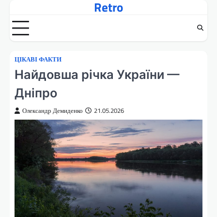
Retro
Перейти
до
вмісту
ЦІКАВІ ФАКТИ
Найдовша річка України —
Дніпро
Олександр Демиденко
21.05.2026