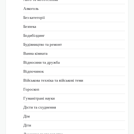
Алкоголь
Без категорії
Безпека
Бодибілдинг
Будівництво та ремонт
Ванна кімната
Відносини та дружба
Відпочинок
Військова техніка та військові теми
Гороскоп
Гуманітрані науки
Дієти та схуднення
Дім
Діти