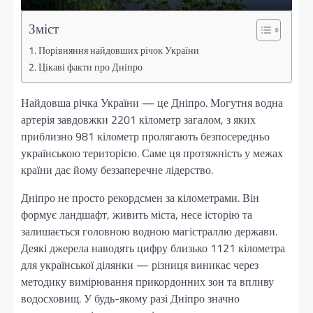
Зміст
Порівняння найдовших річок України
Цікаві факти про Дніпро
Найдовша річка України — це Дніпро. Могутня водна
артерія завдовжки 2201 кілометр загалом, з яких
приблизно 981 кілометр пролягають безпосередньо
українською територією. Саме ця протяжність у межах
країни дає йому беззаперечне лідерство.
Дніпро не просто рекордсмен за кілометрами. Він
формує ландшафт, живить міста, несе історію та
залишається головною водною магістраллю держави.
Деякі джерела наводять цифру близько 1121 кілометра
для української ділянки — різниця виникає через
методику вимірювання прикордонних зон та впливу
водосховищ. У будь-якому разі Дніпро значно