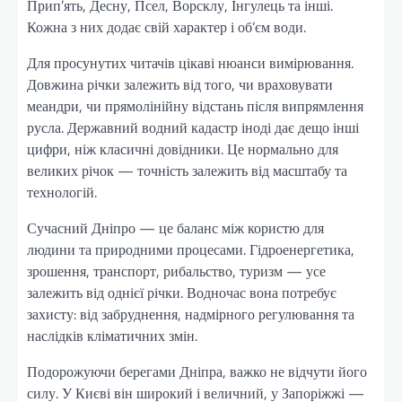
Прип’ять, Десну, Псел, Ворсклу, Інгулець та інші.
Кожна з них додає свій характер і об’єм води.
Для просунутих читачів цікаві нюанси вимірювання.
Довжина річки залежить від того, чи враховувати
меандри, чи прямолінійну відстань після випрямлення
русла. Державний водний кадастр іноді дає дещо інші
цифри, ніж класичні довідники. Це нормально для
великих річок — точність залежить від масштабу та
технологій.
Сучасний Дніпро — це баланс між користю для
людини та природними процесами. Гідроенергетика,
зрошення, транспорт, рибальство, туризм — усе
залежить від однієї річки. Водночас вона потребує
захисту: від забруднення, надмірного регулювання та
наслідків кліматичних змін.
Подорожуючи берегами Дніпра, важко не відчути його
силу. У Києві він широкий і величний, у Запоріжжі —