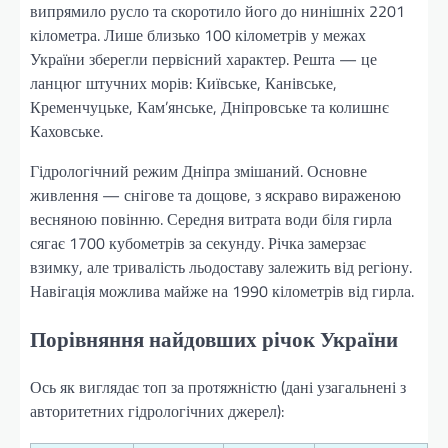
випрямило русло та скоротило його до нинішніх 2201
кілометра. Лише близько 100 кілометрів у межах
України зберегли первісний характер. Решта — це
ланцюг штучних морів: Київське, Канівське,
Кременчуцьке, Кам’янське, Дніпровське та колишнє
Каховське.
Гідрологічний режим Дніпра змішаний. Основне
живлення — снігове та дощове, з яскраво вираженою
весняною повінню. Середня витрата води біля гирла
сягає 1700 кубометрів за секунду. Річка замерзає
взимку, але тривалість льодоставу залежить від регіону.
Навігація можлива майже на 1990 кілометрів від гирла.
Порівняння найдовших річок України
Ось як виглядає топ за протяжністю (дані узагальнені з
авторитетних гідрологічних джерел):