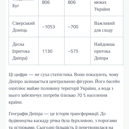
806
806
межах
Буг
України
Сіверський
Важливий
~1053
~700
Донець
для сходу
Десна
Найдовша
(притока
1130
~575
притока
Дніпра)
Дніпра
Ці цифри — не суха статистика. Вони показують, чому
Дніпро залишається центральною фігурою. Його басейн
охоплює майже половину території України, а вода з
нього забезпечує потреби близько 70 % населення
країни.
Географія Дніпра — це історія трансформації. До
будівництва каскаду річка була бурхливою, з порогами
та островами. Сьогодні більшість її перетворилася на