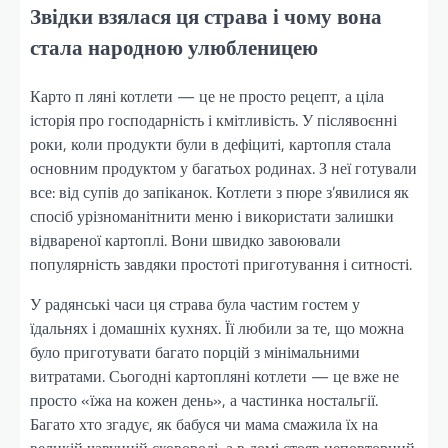
Звідки взялася ця страва і чому вона
стала народною улюбленицею
Карто п ляні котлети — це не просто рецепт, а ціла
історія про господарність і кмітливість. У післявоєнні
роки, коли продукти були в дефіциті, картопля стала
основним продуктом у багатьох родинах. З неї готували
все: від супів до запіканок. Котлети з пюре з’явилися як
спосіб урізноманітнити меню і використати залишки
відвареної картоплі. Вони швидко завоювали
популярність завдяки простоті приготування і ситності.
У радянські часи ця страва була частим гостем у
їдальнях і домашніх кухнях. Її любили за те, що можна
було приготувати багато порцій з мінімальними
витратами. Сьогодні картопляні котлети — це вже не
просто «їжа на кожен день», а частинка ностальгії.
Багато хто згадує, як бабуся чи мама смажила їх на