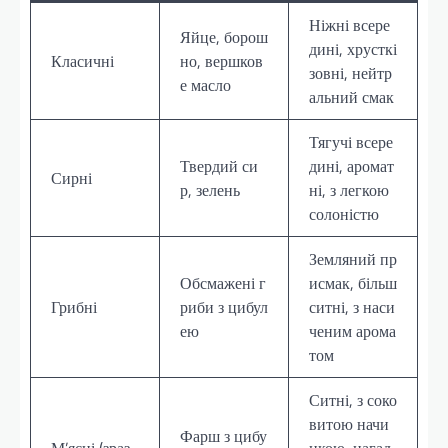
Ніжні всере
Яйце, борош
дині, хрусткі
Класичні
но, вершков
зовні, нейтр
е масло
альний смак
Тягучі всере
Твердий си
дині, аромат
Сирні
р, зелень
ні, з легкою
солоністю
Земляний пр
Обсмажені г
исмак, більш
Грибні
риби з цибул
ситні, з наси
ею
ченим арома
том
Ситні, з соко
витою начи
Фарш з цибу