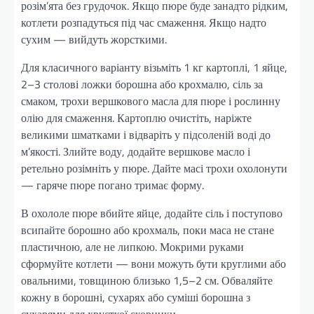
розім’ята без грудочок. Якщо пюре буде занадто рідким,
котлети розпадуться під час смаження. Якщо надто
сухим — вийдуть жорсткими.
Для класичного варіанту візьміть 1 кг картоплі, 1 яйце,
2–3 столові ложки борошна або крохмалю, сіль за
смаком, трохи вершкового масла для пюре і рослинну
олію для смаження. Картоплю очистіть, наріжте
великими шматками і відваріть у підсоленій воді до
м’якості. Злийте воду, додайте вершкове масло і
ретельно розімніть у пюре. Дайте масі трохи охолонути
— гаряче пюре погано тримає форму.
В охололе пюре вбийте яйце, додайте сіль і поступово
всипайте борошно або крохмаль, поки маса не стане
пластичною, але не липкою. Мокрими руками
сформуйте котлети — вони можуть бути круглими або
овальними, товщиною близько 1,5–2 см. Обваляйте
кожну в борошні, сухарях або суміші борошна з
сухарями для хрусткої скоринки.