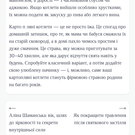
аджикою. Якщо котлети вийшли особливо хрусткими,
їх можна подати як закуску до пива або легкого вина.
Карто п ляні котлети — це не просто їжа. Це спогад про
домашній затишок, про те, як мама чи бабуся смажила їх
на старій сковороді, а в домі пахло чимось простим і
дуже смачним. Це страва, яку можна приготувати за
30–40 хвилин, але яка дарує відчуття свята навіть у
будень. Спробуйте класичний варіант, а потім додайте
свою улюблену начинку — і, можливо, саме ваші
картопляні котлети стануть фірмовою стравою родини
на багато років.
Навігація
⟵
⟶
записів
Аліна Шаманська: вік, шлях
Як покращити травлення
до зірковості та секрети
після святкового застілля
внутрішньої сили