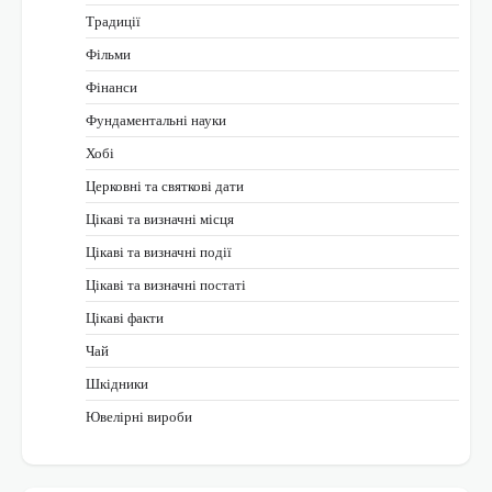
Традиції
Фільми
Фінанси
Фундаментальні науки
Хобі
Церковні та святкові дати
Цікаві та визначні місця
Цікаві та визначні події
Цікаві та визначні постаті
Цікаві факти
Чай
Шкідники
Ювелірні вироби