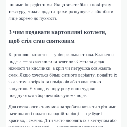
іншими інгредієнтами. Якщо хочете більш повітряну
текстуру, можна додати трохи розпушувача або збити
яйце окремо до пухкості.
З чим подавати картопляні котлети,
щоб стіл став святковим
Картопляні котлети — універсальна страва. Класична
подача — зі сметаною та зеленню. Сметана додає
ніжності та кислинки, а кріп чи петрушка освіжають
смак. Якщо хочеться більш ситного варіанту, подайте їх
з салатом з огірків та помідорів або з квашеною
капустою. У холодну пору року вони чудово
поєднуються з борщем або супом-пюре.
Для святкового столу можна зробити котлети з різними
начинками і подати на одній тарілці — це буде і
красиво, і смачно. Діти часто люблять їх з кетчупом або
майонезом, а дорослі — з часниковим соусом чи