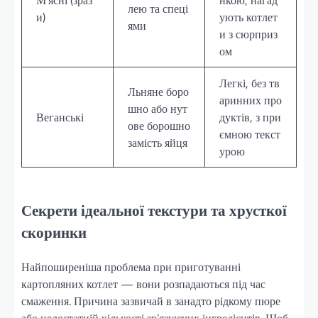
М’ясні (зраз
нкою, нагад
лею та спеці
и)
ують котлет
ями
и з сюрприз
ом
Легкі, без тв
Льняне боро
аринних про
шно або нут
Веганські
дуктів, з при
ове борошно
ємною текст
замість яйця
урою
Секрети ідеальної текстури та хрусткої
скоринки
Найпоширеніша проблема при приготуванні
картопляних котлет — вони розпадаються під час
смаження. Причина зазвичай в занадто рідкому пюре