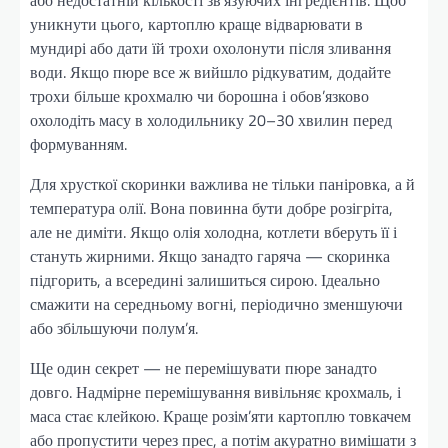
або недостатній кількості зв’язуючих інгредієнтів. Щоб
уникнути цього, картоплю краще відварювати в
мундирі або дати їй трохи охолонути після зливання
води. Якщо пюре все ж вийшло рідкуватим, додайте
трохи більше крохмалю чи борошна і обов’язково
охолодіть масу в холодильнику 20–30 хвилин перед
формуванням.
Для хрусткої скоринки важлива не тільки паніровка, а й
температура олії. Вона повинна бути добре розігріта,
але не диміти. Якщо олія холодна, котлети вберуть її і
стануть жирними. Якщо занадто гаряча — скоринка
підгорить, а всередині залишиться сирою. Ідеально
смажити на середньому вогні, періодично зменшуючи
або збільшуючи полум’я.
Ще один секрет — не перемішувати пюре занадто
довго. Надмірне перемішування вивільняє крохмаль, і
маса стає клейкою. Краще розім’яти картоплю товкачем
або пропустити через прес, а потім акуратно вимішати з