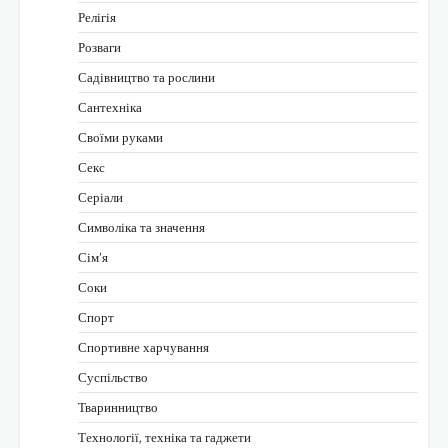
Релігія
Розваги
Садівництво та рослини
Сантехніка
Своїми руками
Секс
Серіали
Символіка та значення
Сім’я
Соки
Спорт
Спортивне харчування
Суспільство
Тваринництво
Технології, техніка та гаджети