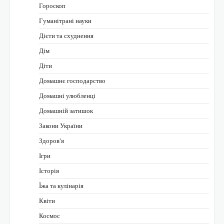
Гороскоп
Гуманітрані науки
Дієти та схуднення
Дім
Діти
Домашнє господарство
Домашні улюбленці
Домашній затишок
Закони України
Здоров'я
Ігри
Історія
Їжа та кулінарія
Квіти
Космос