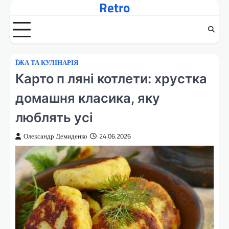
Retro
Перейти
до
вмісту
ЇЖА ТА КУЛІНАРІЯ
Карто п ляні котлети: хрустка
домашня класика, яку
люблять усі
Олександр Демиденко
24.06.2026