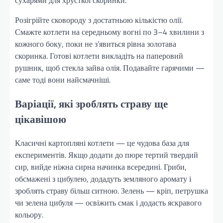
Розігрійте сковороду з достатньою кількістю олії.
Смажте котлети на середньому вогні по 3–4 хвилини з
кожного боку, поки не з’явиться рівна золотава
скоринка. Готові котлети викладіть на паперовий
рушник, щоб стекла зайва олія. Подавайте гарячими —
саме тоді вони найсмачніші.
Варіації, які зроблять страву ще
цікавішою
Класичні картопляні котлети — це чудова база для
експериментів. Якщо додати до пюре тертий твердий
сир, вийде ніжна сирна начинка всередині. Гриби,
обсмажені з цибулею, додадуть земляного аромату і
зроблять страву більш ситною. Зелень — кріп, петрушка
чи зелена цибуля — освіжить смак і додасть яскравого
кольору.