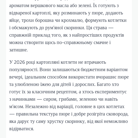
ароматом вершкового масла або зелені. Їх готують з
відвареної картоплі, яку розминають у пюре, додають
яйце, трохи борошна чи крохмалю, формують котлетки
і обсмажують до рум’яної скоринки. Ця страва —
справжній приклад того, як з найпростіших продуктів
можна створити щось по-справжньому смачне і
затишне.
У 2026 році картопляні котлети не втрачають
популярності. Вони залишаються бюджетним варіантом
вечері, ідеальним способом використати вчорашнє пюре
та улюбленою їжею для дітей і дорослих. Багато хто
готує їх за класичним рецептом, а хтось експериментує
з начинками — сиром, грибами, зеленню чи навіть
м’ясом. Незалежно від варіації, головне в цих котлетах
— правильна текстура пюре і добре розігріта сковорода,
яка дарує ту саму хрустку скоринку, від якої неможливо
відірватися.