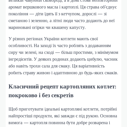
великій чавунній сковороді, а в домі стояв неповторний
аромат вершкового масла і картоплі. Ця страва об’єднує
покоління — діти їдять її з кетчупом, дорослі — зі
сметаною і зеленню, а літні люди часто додають до неї
мариновані огірки чи квашену капусту.
У різних регіонах України котлети мають свої
особливості. На заході їх часто роблять з додаванням
сиру чи зелені, на сході — більш простими, з мінімумом
інгредієнтів. У деяких родинах додають цибулю, часник
або навіть трохи сала для смаку. Ця варіативність
робить страву живою і адаптивною до будь-яких смаків.
Класичний рецепт картопляних котлет:
покроково і без секретів
Щоб приготувати ідеальні картопляні котлети, потрібні
найпростіші продукти, які завжди є під рукою. Основна
вимога — картопля повинна бути добре розварена і