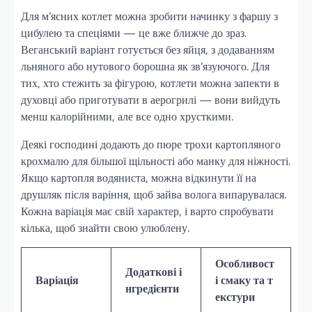
Для м’ясних котлет можна зробити начинку з фаршу з
цибулею та спеціями — це вже ближче до зраз.
Веганський варіант готується без яйця, з додаванням
льняного або нутового борошна як зв’язуючого. Для
тих, хто стежить за фігурою, котлети можна запекти в
духовці або приготувати в аерогрилі — вони вийдуть
менш калорійними, але все одно хрусткими.
Деякі господині додають до пюре трохи картопляного
крохмалю для більшої щільності або манку для ніжності.
Якщо картопля водяниста, можна відкинути її на
друшляк після варіння, щоб зайва волога випарувалася.
Кожна варіація має свій характер, і варто спробувати
кілька, щоб знайти свою улюблену.
Особливост
Додаткові і
Варіація
і смаку та т
нгредієнти
екстури