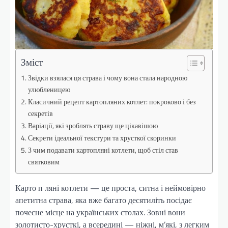
Зміст
Звідки взялася ця страва і чому вона стала народною
улюбленицею
Класичний рецепт картопляних котлет: покроково і без
секретів
Варіації, які зроблять страву ще цікавішою
Секрети ідеальної текстури та хрусткої скоринки
З чим подавати картопляні котлети, щоб стіл став
святковим
Карто п ляні котлети — це проста, ситна і неймовірно
апетитна страва, яка вже багато десятиліть посідає
почесне місце на українських столах. Зовні вони
золотисто-хрусткі, а всередині — ніжні, м’які, з легким