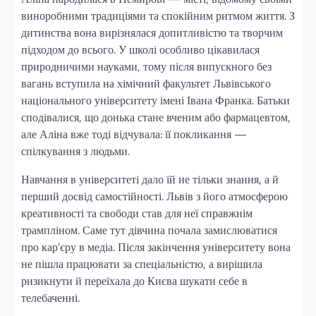
виноробними традиціями та спокійним ритмом життя. З
дитинства вона вирізнялася допитливістю та творчим
підходом до всього. У школі особливо цікавилася
природничими науками, тому після випускного без
вагань вступила на хімічний факультет Львівського
національного університету імені Івана Франка. Батьки
сподівалися, що донька стане вченим або фармацевтом,
але Аліна вже тоді відчувала: її покликання —
спілкування з людьми.
Навчання в університеті дало їй не тільки знання, а й
перший досвід самостійності. Львів з його атмосферою
креативності та свободи став для неї справжнім
трампліном. Саме тут дівчина почала замислюватися
про кар’єру в медіа. Після закінчення університету вона
не пішла працювати за спеціальністю, а вирішила
ризикнути й переїхала до Києва шукати себе в
телебаченні.