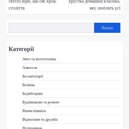
світло віри, що сяє крізь
хрустка домашня класика,
століття
яку люблять усі
Пошук
Категорії
Авто та мототехніка
Алкоголь
Без категорії
Безпека
Бодибілдинг
Будівництво та ремонт
Ванна кімната
Відносини та дружба
Відпочинок