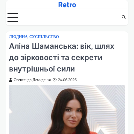
Retro
Перейти
до
вмісту
ЛЮДИНА
,
СУСПІЛЬСТВО
Аліна Шаманська: вік, шлях
до зірковості та секрети
внутрішньої сили
Олександр Демиденко
24.06.2026