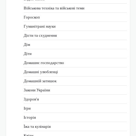
Військова техніка та військові теми
Гороскоп
Гуманітрані науки
Дієти та схуднення
Дім
Діти
Домашнє господарство
Домашні улюбленці
Домашній затишок
Закони України
Здоров'я
Ігри
Історія
Їжа та кулінарія
Квіти