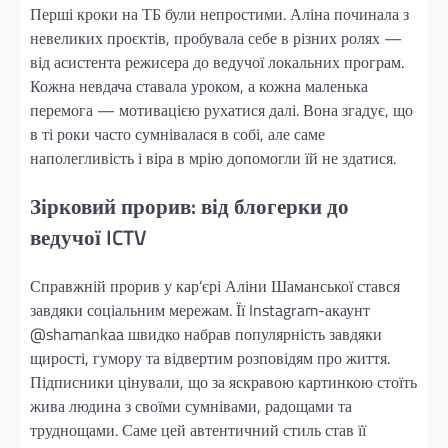
Перші кроки на ТБ були непростими. Аліна починала з
невеликих проєктів, пробувала себе в різних ролях —
від асистента режисера до ведучої локальних програм.
Кожна невдача ставала уроком, а кожна маленька
перемога — мотивацією рухатися далі. Вона згадує, що
в ті роки часто сумнівалася в собі, але саме
наполегливість і віра в мрію допомогли їй не здатися.
Зірковий прорив: від блогерки до
ведучої ICTV
Справжній прорив у кар’єрі Аліни Шаманської стався
завдяки соціальним мережам. Її Instagram-акаунт
@shamankaa швидко набрав популярність завдяки
щирості, гумору та відвертим розповідям про життя.
Підписники цінували, що за яскравою картинкою стоїть
жива людина з своїми сумнівами, радощами та
труднощами. Саме цей автентичний стиль став її