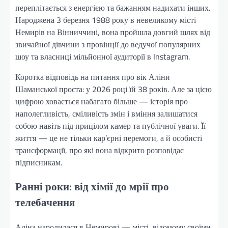
переплітається з енергією та бажанням надихати інших.
Народжена 3 березня 1988 року в невеликому місті
Немирів на Вінниччині, вона пройшла довгий шлях від
звичайної дівчини з провінції до ведучої популярних
шоу та власниці мільйонної аудиторії в Instagram.
Коротка відповідь на питання про вік Аліни
Шаманської проста: у 2026 році їй 38 років. Але за цією
цифрою ховається набагато більше — історія про
наполегливість, сміливість змін і вміння залишатися
собою навіть під прицілом камер та публічної уваги. Її
життя — це не тільки кар’єрні перемоги, а й особисті
трансформації, про які вона відкрито розповідає
підписникам.
Ранні роки: від хімії до мрії про
телебачення
Аліна народилася в Немирові — місті, відомому своїми