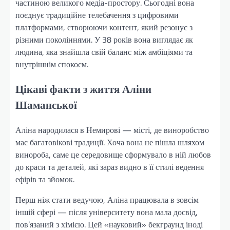
частиною великого медіа-простору. Сьогодні вона
поєднує традиційне телебачення з цифровими
платформами, створюючи контент, який резонує з
різними поколіннями. У 38 років вона виглядає як
людина, яка знайшла свій баланс між амбіціями та
внутрішнім спокоєм.
Цікаві факти з життя Аліни
Шаманської
Аліна народилася в Немирові — місті, де виноробство
має багатовікові традиції. Хоча вона не пішла шляхом
винороба, саме це середовище сформувало в ній любов
до краси та деталей, які зараз видно в її стилі ведення
ефірів та зйомок.
Перш ніж стати ведучою, Аліна працювала в зовсім
іншій сфері — після університету вона мала досвід,
пов’язаний з хімією. Цей «науковий» бекграунд іноді