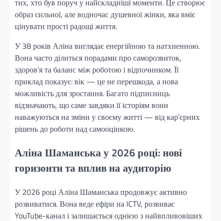
тих, хто був поруч у найскладніші моменти. Це створює
образ сильної, але водночас душевної жінки, яка вміє
цінувати прості радощі життя.
У 38 років Аліна виглядає енергійною та натхненною.
Вона часто ділиться порадами про саморозвиток,
здоров’я та баланс між роботою і відпочинком. Її
приклад показує: вік — це не перешкода, а нова
можливість для зростання. Багато підписниць
відзначають, що саме завдяки її історіям вони
наважуються на зміни у своєму житті — від кар’єрних
рішень до роботи над самооцінкою.
Аліна Шаманська у 2026 році: нові
горизонти та вплив на аудиторію
У 2026 році Аліна Шаманська продовжує активно
розвиватися. Вона веде ефіри на ICTV, розвиває
YouTube-канал і залишається однією з найвпливовіших