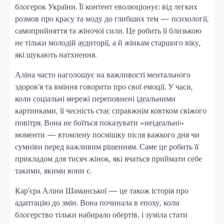
блогерок України. Її контент еволюціонує: від легких
розмов про красу та моду до глибших тем — психології,
самоприйняття та жіночої сили. Це робить її близькою
не тільки молодій аудиторії, а й жінкам старшого віку,
які шукають натхнення.
Аліна часто наголошує на важливості ментального
здоров’я та вміння говорити про свої емоції. У часи,
коли соціальні мережі переповнені ідеальними
картинками, її чесність стає справжнім ковтком свіжого
повітря. Вона не боїться показувати «неідеальні»
моменти — втомлену посмішку після важкого дня чи
сумніви перед важливим рішенням. Саме це робить її
прикладом для тисяч жінок, які вчаться приймати себе
такими, якими вони є.
Кар’єра Аліни Шаманської — це також історія про
адаптацію до змін. Вона починала в епоху, коли
блогерство тільки набирало обертів, і зуміла стати