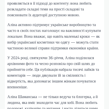
проявляється в її підході до контенту: вона любить
розкладати складні теми на прості складові та
пояснювати їх аудиторії доступною мовою.
Аліна активно підтримує українське виробництво та
часто в своїх постах наголошує на важливості купувати
локальне. Вона вважає, що навіть маленькі кроки — як
вибір української косметики чи одягу — можуть стати
частиною великої справи підтримки економіки країни.
У 2024 році, святкуючи 36-річчя, Аліна поділилася
архівними фото та чесно розповіла про свій шлях до
прийняття себе. Ця публікація набрала тисячі лайків та
коментарів — люди дякували їй за сміливість і
відвертість, яка допомагає іншим жінкам почуватися
впевненіше.
Аліна Шаманська — не тільки ведуча та блогерка, а й
людина, яка вміє знаходити час для хобі. Вона любить
подорожі, кулінарію та читання, і часто ділиться цими