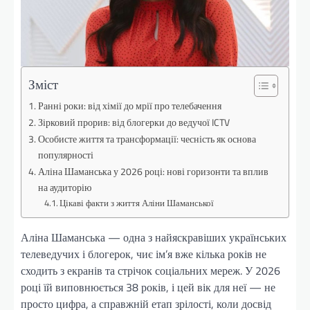
Зміст
Ранні роки: від хімії до мрії про телебачення
Зірковий прорив: від блогерки до ведучої ICTV
Особисте життя та трансформації: чесність як основа
популярності
Аліна Шаманська у 2026 році: нові горизонти та вплив
на аудиторію
Цікаві факти з життя Аліни Шаманської
Аліна Шаманська — одна з найяскравіших українських
телеведучих і блогерок, чиє ім’я вже кілька років не
сходить з екранів та стрічок соціальних мереж. У 2026
році їй виповнюється 38 років, і цей вік для неї — не
просто цифра, а справжній етап зрілості, коли досвід