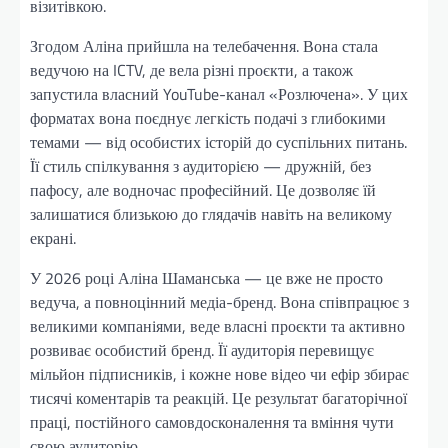
візитівкою.
Згодом Аліна прийшла на телебачення. Вона стала
ведучою на ICTV, де вела різні проєкти, а також
запустила власний YouTube-канал «Розлючена». У цих
форматах вона поєднує легкість подачі з глибокими
темами — від особистих історій до суспільних питань.
Її стиль спілкування з аудиторією — дружній, без
пафосу, але водночас професійний. Це дозволяє їй
залишатися близькою до глядачів навіть на великому
екрані.
У 2026 році Аліна Шаманська — це вже не просто
ведуча, а повноцінний медіа-бренд. Вона співпрацює з
великими компаніями, веде власні проєкти та активно
розвиває особистий бренд. Її аудиторія перевищує
мільйон підписників, і кожне нове відео чи ефір збирає
тисячі коментарів та реакцій. Це результат багаторічної
праці, постійного самовдосконалення та вміння чути
свою аудиторію.