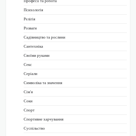
Професії та робота
Психологія
Релігія
Розваги
Садівництво та рослини
Сантехніка
Своїми руками
Секс
Серіали
Символіка та значення
Сім’я
Соки
Спорт
Спортивне харчування
Суспільство