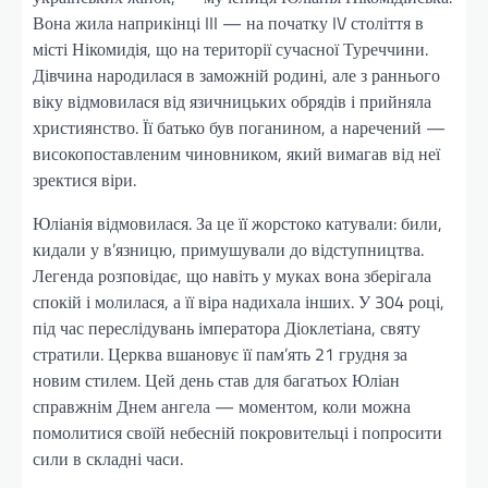
Вона жила наприкінці III — на початку IV століття в
місті Нікомидія, що на території сучасної Туреччини.
Дівчина народилася в заможній родині, але з раннього
віку відмовилася від язичницьких обрядів і прийняла
християнство. Її батько був поганином, а наречений —
високопоставленим чиновником, який вимагав від неї
зректися віри.
Юліанія відмовилася. За це її жорстоко катували: били,
кидали у в’язницю, примушували до відступництва.
Легенда розповідає, що навіть у муках вона зберігала
спокій і молилася, а її віра надихала інших. У 304 році,
під час переслідувань імператора Діоклетіана, святу
стратили. Церква вшановує її пам’ять 21 грудня за
новим стилем. Цей день став для багатьох Юліан
справжнім Днем ангела — моментом, коли можна
помолитися своїй небесній покровительці і попросити
сили в складні часи.