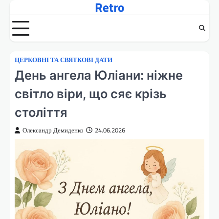
Retro
Перейти
до
вмісту
ЦЕРКОВНІ ТА СВЯТКОВІ ДАТИ
День ангела Юліани: ніжне
світло віри, що сяє крізь
століття
Олександр Демиденко
24.06.2026