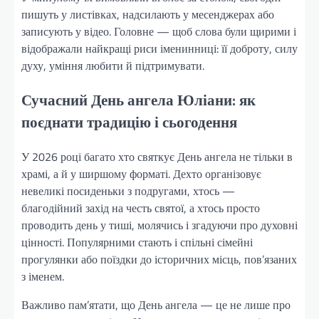
пишуть у листівках, надсилають у месенджерах або
записують у відео. Головне — щоб слова були щирими і
відображали найкращі риси іменинниці: її доброту, силу
духу, уміння любити й підтримувати.
Сучасний День ангела Юліани: як
поєднати традицію і сьогодення
У 2026 році багато хто святкує День ангела не тільки в
храмі, а й у ширшому форматі. Дехто організовує
невеликі посиденьки з подругами, хтось —
благодійний захід на честь святої, а хтось просто
проводить день у тиші, молячись і згадуючи про духовні
цінності. Популярними стають і спільні сімейні
прогулянки або поїздки до історичних місць, пов’язаних
з іменем.
Важливо пам’ятати, що День ангела — це не лише про