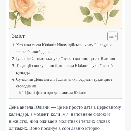
Зміст
Хто така свята Юліанія Нікомідійська і чому 21 грудня
— особливий день
Іуліанія Ольшанська: українська святиня, що сяє 6 липня
Традиції святкування Дня ангела Юліани в українській
культурі
Сучасний День ангела Юліани: як поєднати традицію і
сьогодення
Цікаві факти про день ангела Юліани
День ангела Юліани — це не просто дата в церковному
календарі, а момент, коли ім’я, наповнене силою й
ніжністю, ніби оживає в молитвах і теплих словах
близьких. Воно поєднує в собі давню історію