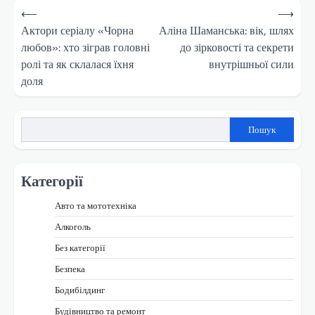
Навігація
⟵
⟶
записів
Актори серіалу «Чорна
Аліна Шаманська: вік, шлях
любов»: хто зіграв головні
до зірковості та секрети
ролі та як склалася їхня
внутрішньої сили
доля
Пошук
Категорії
Авто та мототехніка
Алкоголь
Без категорії
Безпека
Бодибілдинг
Будівництво та ремонт