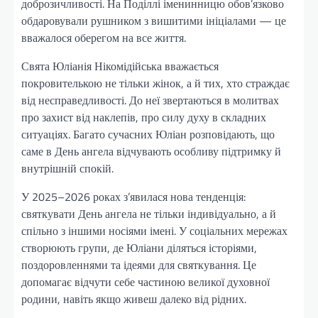
доброзичливості. На Поділлі іменинницю обов’язково
обдаровували рушником з вишитими ініціалами — це
вважалося оберегом на все життя.
Свята Юліанія Нікомідійська вважається
покровителькою не тільки жінок, а й тих, хто страждає
від несправедливості. До неї звертаються в молитвах
про захист від наклепів, про силу духу в складних
ситуаціях. Багато сучасних Юліан розповідають, що
саме в День ангела відчувають особливу підтримку й
внутрішній спокій.
У 2025–2026 роках з’явилася нова тенденція:
святкувати День ангела не тільки індивідуально, а й
спільно з іншими носіями імені. У соціальних мережах
створюють групи, де Юліани діляться історіями,
поздоровленнями та ідеями для святкування. Це
допомагає відчути себе частиною великої духовної
родини, навіть якщо живеш далеко від рідних.