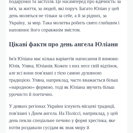
подарунки та застілля. Це насамперед про вдячність: за
ім’я, за життя, за людей, які поруч. Багато Юліан у цей
день моляться не тільки за себе, а й за рідних, за
Україну, за мир. Така молитва робить свято глибшим і
наповнює його справжнім змістом.
Цікаві факти про день ангела Юліани
Ім’я Юліана має кілька варіантів написання й вимови:
Юлія, Уляна, Юліанія. Кожен з них несе свій відтінок,
але всі вони пов’язані з тією самою духовною
традицією. Уляна, наприклад, часто вважається більш
«народною» формою, тоді як Юліана звучить більш
урочисто й поетично.
У деяких регіонах України існують місцеві традиції,
пов’язані з Днем ангела. На Поліссі, наприклад, у цей
день пекли спеціальне печиво у формі хрестика, яке
потім роздавали сусідам як знак миру й