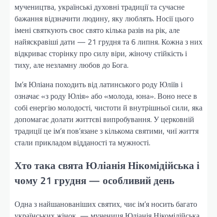
мучеництва, українські духовні традиції та сучасне
бажання відзначити людину, яку люблять. Носії цього
імені святкують своє свято кілька разів на рік, але
найяскравіші дати — 21 грудня та 6 липня. Кожна з них
відкриває сторінку про силу віри, жіночу стійкість і
тиху, але незламну любов до Бога.
Ім’я Юліана походить від латинського роду Юліїв і
означає «з роду Юлія» або «молода, юна». Воно несе в
собі енергію молодості, чистоти й внутрішньої сили, яка
допомагає долати життєві випробування. У церковній
традиції це ім’я пов’язане з кількома святими, чиї життя
стали прикладом відданості та мужності.
Хто така свята Юліанія Нікомідійська і
чому 21 грудня — особливий день
Одна з найшанованіших святих, чиє ім’я носить багато
українських жінок, — мучениця Юліанія Нікомідійська.