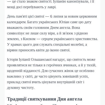
— це стало знаком святості. Іуліанію канонізували, і її
мощі досі перебувають у лаврі.
День пам’яті цієї святої — 6 липня за новим церковним
календарем. Багато українських Юліан саме цю дату
вважають своїм головним Днем ангела. Вона
символізує не лише силу віри, а й зв’язок з рідною
землею, з Києвом — серцем українського християнства.
У храмах цього дня служать спеціальні молебні, а
віряни приносять квіти до ікони святої.
Історія Іуліанії Ольшанської нагадує, що святость може
проявлятися не тільки в героїчних вчинках, а й у тихій,
щоденній відданості. Для сучасних жінок це особливо
важливо: у світі, де часто цінують зовнішній успіх,
приклад святої вчить цінувати внутрішній світ і
духовну чистоту.
Традиції святкування Дня ангела