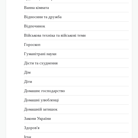
Ванна кімната
Відносини та дружба
Відпочинок
Військова техніка та військові теми
Гороскоп
Гуманітрані науки
Дієти та схуднення
Дім
Діти
Домашнє господарство
Домашні улюбленці
Домашній затишок
Закони України
Здоров'я
Ігри