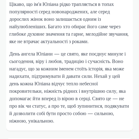
Цікаво, що ім’я Юліана рідко трапляється в топах
популярності серед новонароджених, але серед
дорослих жінок воно залишається одним із
найулюбленіших. Багато хто обирає його саме через
глибоке духовне значення та гарне, мелодійне звучання,
яке не втрачає актуальності з роками.
День ангела Юліани — це свято, яке поєднує минуле і
сьогодення, віру і любов, традицію і сучасність. Воно
нагадує, що за кожним іменем стоїть історія, яка може
надихати, підтримувати й давати сили. Нехай у цей
день кожна Юліана відчує тепло небесної
покровительки, ніжність рідних і внутрішню силу, яка
допомагає йти вперед із вірою в серці. Свято це — не
про вік чи статус, а про те, щоб зупинитися, подякувати
й дозволити собі бути просто собою — сильною,
ніжною, унікальною.