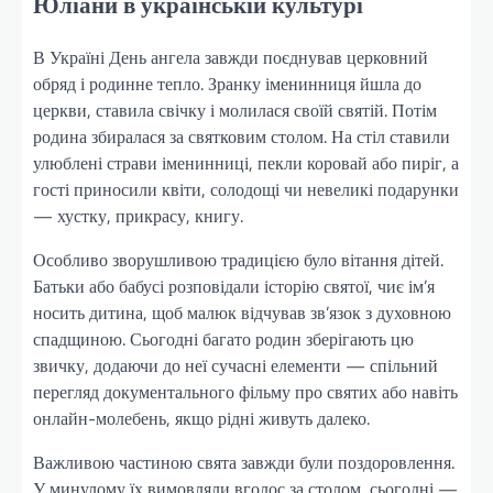
Юліани в українській культурі
В Україні День ангела завжди поєднував церковний
обряд і родинне тепло. Зранку іменинниця йшла до
церкви, ставила свічку і молилася своїй святій. Потім
родина збиралася за святковим столом. На стіл ставили
улюблені страви іменинниці, пекли коровай або пиріг, а
гості приносили квіти, солодощі чи невеликі подарунки
— хустку, прикрасу, книгу.
Особливо зворушливою традицією було вітання дітей.
Батьки або бабусі розповідали історію святої, чиє ім’я
носить дитина, щоб малюк відчував зв’язок з духовною
спадщиною. Сьогодні багато родин зберігають цю
звичку, додаючи до неї сучасні елементи — спільний
перегляд документального фільму про святих або навіть
онлайн-молебень, якщо рідні живуть далеко.
Важливою частиною свята завжди були поздоровлення.
У минулому їх вимовляли вголос за столом, сьогодні —