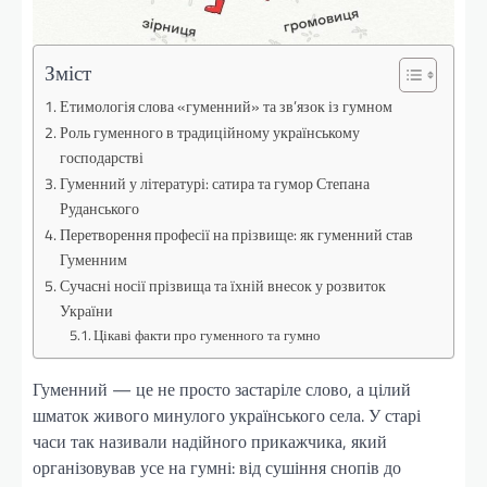
Зміст
Етимологія слова «гуменний» та зв’язок із гумном
Роль гуменного в традиційному українському
господарстві
Гуменний у літературі: сатира та гумор Степана
Руданського
Перетворення професії на прізвище: як гуменний став
Гуменним
Сучасні носії прізвища та їхній внесок у розвиток
України
Цікаві факти про гуменного та гумно
Гуменний — це не просто застаріле слово, а цілий
шматок живого минулого українського села. У старі
часи так називали надійного прикажчика, який
організовував усе на гумні: від сушіння снопів до