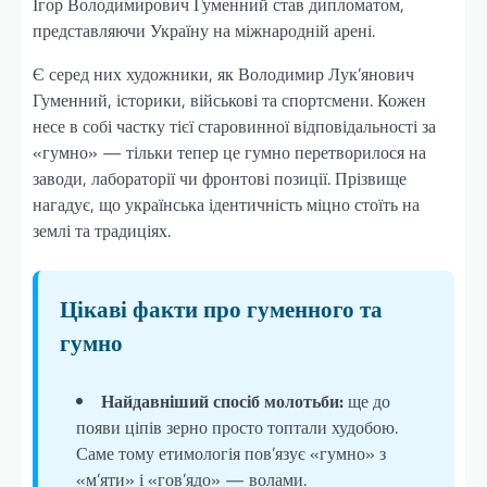
Ігор Володимирович Гуменний став дипломатом,
представляючи Україну на міжнародній арені.
Є серед них художники, як Володимир Лук’янович
Гуменний, історики, військові та спортсмени. Кожен
несе в собі частку тієї старовинної відповідальності за
«гумно» — тільки тепер це гумно перетворилося на
заводи, лабораторії чи фронтові позиції. Прізвище
нагадує, що українська ідентичність міцно стоїть на
землі та традиціях.
Цікаві факти про гуменного та
гумно
Найдавніший спосіб молотьби:
ще до
появи ціпів зерно просто топтали худобою.
Саме тому етимологія пов’язує «гумно» з
«м’яти» і «гов’ядо» — волами.