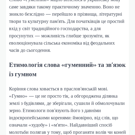
саме завдяки такому практичному значенню. Воно не
зникло безслідно — перейшло в прізвища, літературні
твори та культурну пам’ять. Для початківців це простий
вхід у світ традиційного господарства, а для
просунутих — можливість глибше зрозуміти, як
еволюціонувала сільська економіка від феодальних
часів до сьогодення.
Етимологія слова «гуменний» та зв’язок
із гумном
Коріння слова ховається в праслов’янській мові.
«Гумно» — це не просто тік, а обгороджена ділянка
землі з будівлями, де зберігали, сушили й обмолочували
зерно. Етимологи пов’язують його з давніми
індоєвропейськими коренями: ймовірно, від слів, що
означали «худобу» і «м’яти». Найдавніший спосіб
молотьби полягав у тому, щоб проганяти волів чи коней