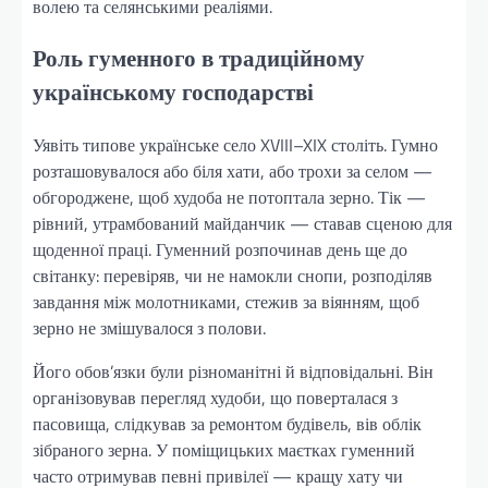
волею та селянськими реаліями.
Роль гуменного в традиційному
українському господарстві
Уявіть типове українське село XVIII–XIX століть. Гумно
розташовувалося або біля хати, або трохи за селом —
обгороджене, щоб худоба не потоптала зерно. Тік —
рівний, утрамбований майданчик — ставав сценою для
щоденної праці. Гуменний розпочинав день ще до
світанку: перевіряв, чи не намокли снопи, розподіляв
завдання між молотниками, стежив за віянням, щоб
зерно не змішувалося з полови.
Його обов’язки були різноманітні й відповідальні. Він
організовував перегляд худоби, що поверталася з
пасовища, слідкував за ремонтом будівель, вів облік
зібраного зерна. У поміщицьких маєтках гуменний
часто отримував певні привілеї — кращу хату чи