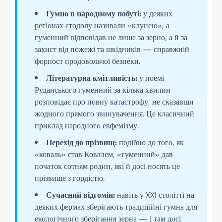
Гумно в народному побуті:
у деяких
регіонах стодолу називали «клунею», а
гуменний відповідав не лише за зерно, а й за
захист від пожежі та шкідників — справжній
форпост продовольчої безпеки.
Літературна кмітливість:
у поемі
Руданського гуменний за кілька хвилин
розповідає про повну катастрофу, не сказавши
жодного прямого звинувачення. Це класичний
приклад народного евфемізму.
Перехід до прізвищ:
подібно до того, як
«коваль» став Ковалем, «гуменний» дав
початок сотням родин, які й досі носять це
прізвище з гордістю.
Сучасний відгомін:
навіть у XXI столітті на
деяких фермах зберігають традиційні гумна для
екологічного зберігання зерна — і там досі