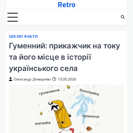
Retro
Перейти
до
вмісту
ЦІКАВІ ФАКТИ
Гуменний: прикажчик на току
та його місце в історії
українського села
Олександр Демиденко
13.05.2026