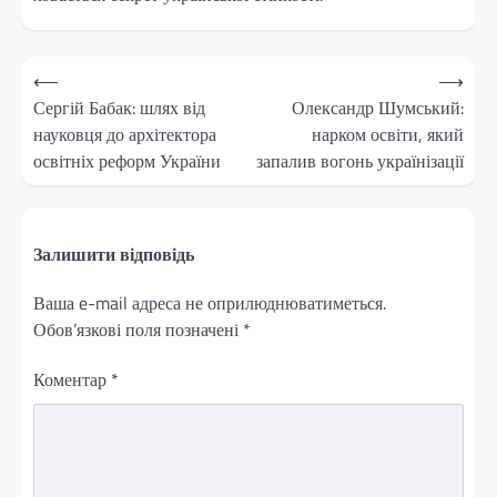
Навігація
⟵
⟶
записів
Сергій Бабак: шлях від
Олександр Шумський:
науковця до архітектора
нарком освіти, який
освітніх реформ України
запалив вогонь українізації
Залишити відповідь
Ваша e-mail адреса не оприлюднюватиметься.
Обов’язкові поля позначені
*
Коментар
*