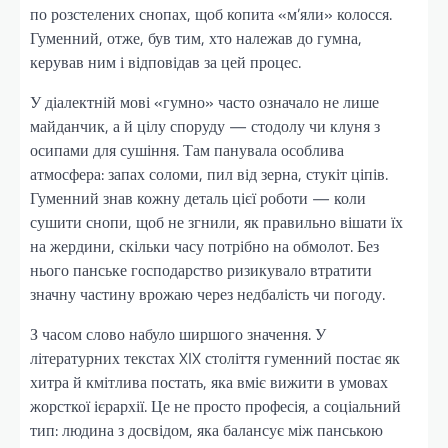
по розстелених снопах, щоб копита «м’яли» колосся.
Гуменний, отже, був тим, хто належав до гумна,
керував ним і відповідав за цей процес.
У діалектній мові «гумно» часто означало не лише
майданчик, а й цілу споруду — стодолу чи клуня з
осипами для сушіння. Там панувала особлива
атмосфера: запах соломи, пил від зерна, стукіт ціпів.
Гуменний знав кожну деталь цієї роботи — коли
сушити снопи, щоб не згнили, як правильно вішати їх
на жердини, скільки часу потрібно на обмолот. Без
нього панське господарство ризикувало втратити
значну частину врожаю через недбалість чи погоду.
З часом слово набуло ширшого значення. У
літературних текстах XIX століття гуменний постає як
хитра й кмітлива постать, яка вміє вижити в умовах
жорсткої ієрархії. Це не просто професія, а соціальний
тип: людина з досвідом, яка балансує між панською