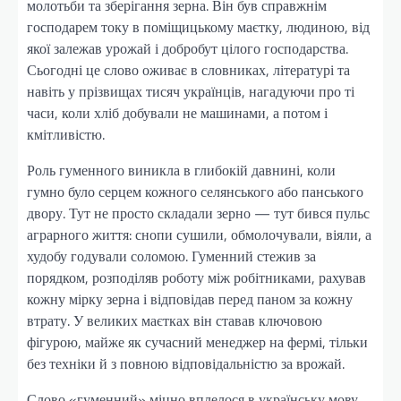
молотьби та зберігання зерна. Він був справжнім
господарем току в поміщицькому маєтку, людиною, від
якої залежав урожай і добробут цілого господарства.
Сьогодні це слово оживає в словниках, літературі та
навіть у прізвищах тисяч українців, нагадуючи про ті
часи, коли хліб добували не машинами, а потом і
кмітливістю.
Роль гуменного виникла в глибокій давнині, коли
гумно було серцем кожного селянського або панського
двору. Тут не просто складали зерно — тут бився пульс
аграрного життя: снопи сушили, обмолочували, віяли, а
худобу годували соломою. Гуменний стежив за
порядком, розподіляв роботу між робітниками, рахував
кожну мірку зерна і відповідав перед паном за кожну
втрату. У великих маєтках він ставав ключовою
фігурою, майже як сучасний менеджер на фермі, тільки
без техніки й з повною відповідальністю за врожай.
Слово «гуменний» міцно вплелося в українську мову