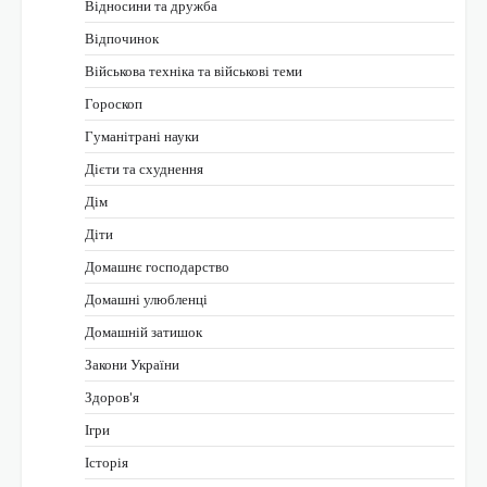
Відносини та дружба
Відпочинок
Військова техніка та військові теми
Гороскоп
Гуманітрані науки
Дієти та схуднення
Дім
Діти
Домашнє господарство
Домашні улюбленці
Домашній затишок
Закони України
Здоров'я
Ігри
Історія