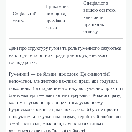
Спеціаліст з
Прикажчик
вищою освітою,
Соціальний
поміщика,
ключовий
статус
проміжна
працівник
ланка
бізнесу
Дані про структуру гумна та роль гуменного базуються
на історичних описах традиційного українського
господарства.
Гуменний — це більше, ніж слово. Це символ тієї
непомітної, але життєво важливої праці, яка годувала
покоління. Від старовинного току до сучасних прізвищ і
бізнес-імперій — ланцюг не перервався. Кожного разу,
коли ми чуємо це прізвище чи згадуємо поему
Руданського, оживає ціла епоха, де хліб був не просто
продуктом, а результатом розуму, терпіння й любові до
землі. І хто знає, можливо, саме в таких словах
ховається секрет української стійкості.