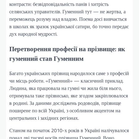
контрасти: безвідповідальність панів і хитрість
селянських управителів. Гуменний тут — не жертва, а
переможець розуму над владою. Поема досі вивчається
в школах як зразок української сатири, бо точно передає
дух народної мудрості.
Перетворення професії на прізвище: як
гуменний став Гуменним
Багато українських прізвищ народилося саме з професій
чи місць роботи. «Гуменний» — класичний приклад.
Людина, яка працювала на гумні чи жила біля нього,
отримувала таке прізвисько, яке згодом закріплювалося
в родині. За даними досліджень родоводів, прізвище
поширене по всій Україні, з особливим акцентом на
центральних і західних регіонах.
Станом на початок 2010-х років в Україні налічувалося
понад дві тисячі носіїв прізвища Гуменний. Воно