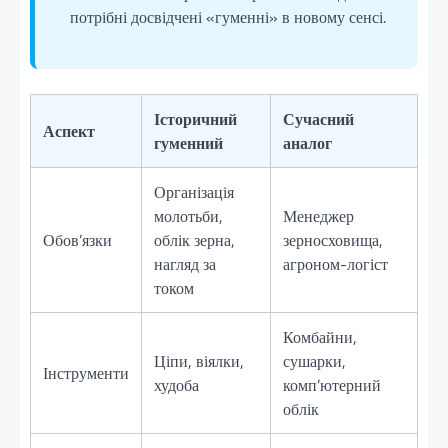
потрібні досвідчені «гуменні» в новому сенсі.
Історичний
Сучасний
Аспект
гуменний
аналог
Організація
молотьби,
Менеджер
Обов’язки
облік зерна,
зерносховища,
нагляд за
агроном-логіст
током
Комбайни,
Ціпи, віялки,
сушарки,
Інструменти
худоба
комп’ютерний
облік