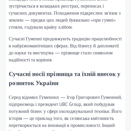
зустрічається в козацьких реєстрах, переписах і
сучасних документах. Походження підкреслює зв’язок з
землею — предки цих людей буквально «при гумні»
стояли, годували країну хлібом.
Сучасні Гуменні продовжують традицію працелюбності
в найрізноманітніших сферах. Від бізнесу й дипломатії
до науки та мистецтва — прізвище стало символом
надійності та коріння.
Сучасні носії прізвища та їхній внесок у
розвиток України
Серед відомих Гуменних — Ігор Григорович Гуменний,
підприємець і президент UBC Group, який побудував
потужний бізнес у сфері охолоджувальної техніки. Його
історія — це приклад того, як селянська кмітливість
перетворюється на інновації в промисловості. Інший