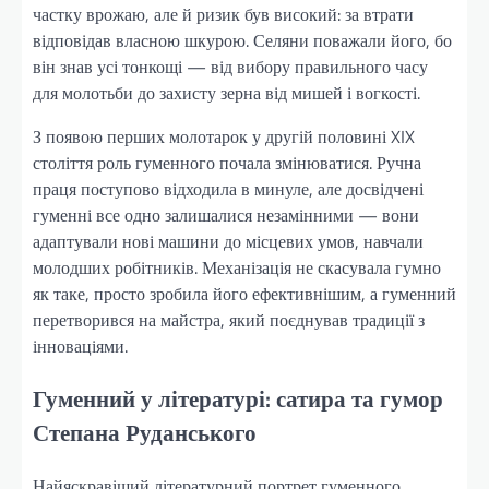
частку врожаю, але й ризик був високий: за втрати
відповідав власною шкурою. Селяни поважали його, бо
він знав усі тонкощі — від вибору правильного часу
для молотьби до захисту зерна від мишей і вогкості.
З появою перших молотарок у другій половині XIX
століття роль гуменного почала змінюватися. Ручна
праця поступово відходила в минуле, але досвідчені
гуменні все одно залишалися незамінними — вони
адаптували нові машини до місцевих умов, навчали
молодших робітників. Механізація не скасувала гумно
як таке, просто зробила його ефективнішим, а гуменний
перетворився на майстра, який поєднував традиції з
інноваціями.
Гуменний у літературі: сатира та гумор
Степана Руданського
Найяскравіший літературний портрет гуменного