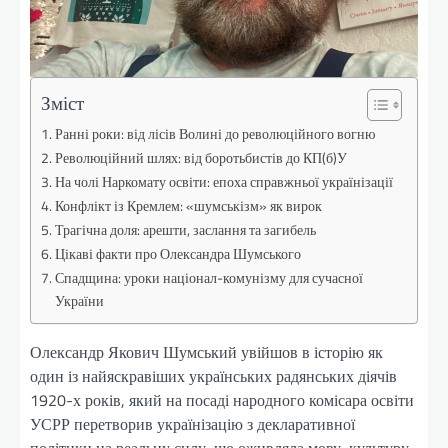
Зміст
Ранні роки: від лісів Волині до революційного вогню
Революційний шлях: від боротьбистів до КП(б)У
На чолі Наркомату освіти: епоха справжньої українізації
Конфлікт із Кремлем: «шумськізм» як вирок
Трагічна доля: арешти, заслання та загибель
Цікаві факти про Олександра Шумського
Спадщина: уроки націонал-комунізму для сучасної
України
Олександр Якович Шумський увійшов в історію як
один із найяскравіших українських радянських діячів
1920-х років, який на посаді народного комісара освіти
УСРР перетворив українізацію з декларативної
політики на реальну силу, що оживляла мову, культуру