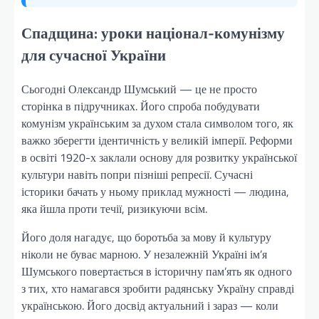
Спадщина: уроки націонал-комунізму
для сучасної України
Сьогодні Олександр Шумський — це не просто
сторінка в підручниках. Його спроба побудувати
комунізм українським за духом стала символом того, як
важко зберегти ідентичність у великій імперії. Реформи
в освіті 1920-х заклали основу для розвитку української
культури навіть попри пізніші репресії. Сучасні
історики бачать у ньому приклад мужності — людина,
яка йшла проти течії, ризикуючи всім.
Його доля нагадує, що боротьба за мову й культуру
ніколи не буває марною. У незалежній Україні ім’я
Шумського повертається в історичну пам’ять як одного
з тих, хто намагався зробити радянську Україну справді
українською. Його досвід актуальний і зараз — коли