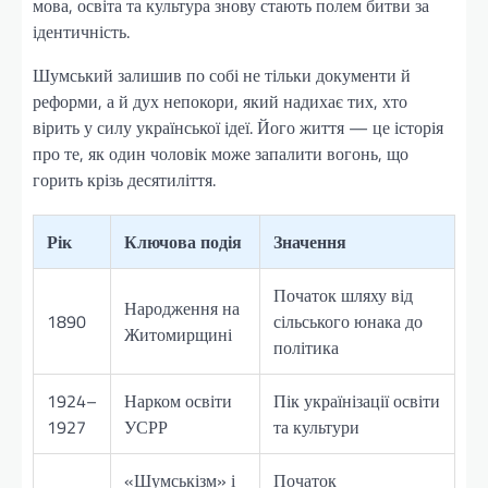
мова, освіта та культура знову стають полем битви за
ідентичність.
Шумський залишив по собі не тільки документи й
реформи, а й дух непокори, який надихає тих, хто
вірить у силу української ідеї. Його життя — це історія
про те, як один чоловік може запалити вогонь, що
горить крізь десятиліття.
Рік
Ключова подія
Значення
Початок шляху від
Народження на
1890
сільського юнака до
Житомирщині
політика
1924–
Нарком освіти
Пік українізації освіти
1927
УСРР
та культури
«Шумськізм» і
Початок