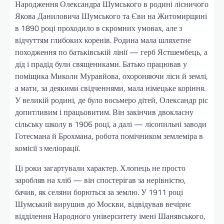
Народження Олександра Шумського в родині лісничого
Якова Даниловича Шумського та Єви на Житомирщині
в 1890 році проходило в скромних умовах, але з
відчуттям глибоких коренів. Родина мала шляхетне
походження по батьківській лінії — герб Ястшембець, а
дід і прадід були священиками. Батько працював у
поміщика Миколи Муравйова, охороняючи ліси й землі,
а мати, за деякими свідченнями, мала німецьке коріння.
У великій родині, де було восьмеро дітей, Олександр ріс
допитливим і працьовитим. Він закінчив двокласну
сільську школу в 1906 році, а далі — лісопильні заводи
Готесмана й Брохмана, робота помічником землеміра в
комісії з меліорації.
Ці роки загартували характер. Хлопець не просто
заробляв на хліб — він спостерігав за нерівністю,
бачив, як селяни борються за землю. У 1911 році
Шумський вирушив до Москви, відвідував вечірнє
відділення Народного університету імені Шанявського,