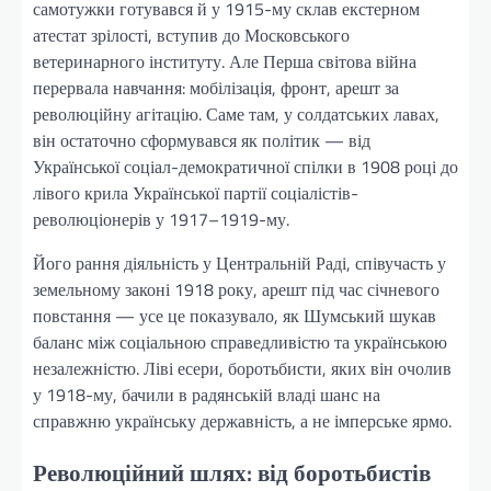
самотужки готувався й у 1915-му склав екстерном
атестат зрілості, вступив до Московського
ветеринарного інституту. Але Перша світова війна
перервала навчання: мобілізація, фронт, арешт за
революційну агітацію. Саме там, у солдатських лавах,
він остаточно сформувався як політик — від
Української соціал-демократичної спілки в 1908 році до
лівого крила Української партії соціалістів-
революціонерів у 1917–1919-му.
Його рання діяльність у Центральній Раді, співучасть у
земельному законі 1918 року, арешт під час січневого
повстання — усе це показувало, як Шумський шукав
баланс між соціальною справедливістю та українською
незалежністю. Ліві есери, боротьбисти, яких він очолив
у 1918-му, бачили в радянській владі шанс на
справжню українську державність, а не імперське ярмо.
Революційний шлях: від боротьбистів