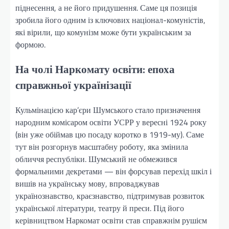
піднесення, а не його придушення. Саме ця позиція
зробила його одним із ключових націонал-комуністів,
які вірили, що комунізм може бути українським за
формою.
На чолі Наркомату освіти: епоха
справжньої українізації
Кульмінацією кар’єри Шумського стало призначення
народним комісаром освіти УСРР у вересні 1924 року
(він уже обіймав цю посаду коротко в 1919-му). Саме
тут він розгорнув масштабну роботу, яка змінила
обличчя республіки. Шумський не обмежився
формальними декретами — він форсував перехід шкіл і
вишів на українську мову, впроваджував
українознавство, краєзнавство, підтримував розвиток
української літератури, театру й преси. Під його
керівництвом Наркомат освіти став справжнім рушієм