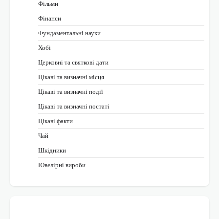
Фільми
Фінанси
Фундаментальні науки
Хобі
Церковні та святкові дати
Цікаві та визначні місця
Цікаві та визначні події
Цікаві та визначні постаті
Цікаві факти
Чай
Шкідники
Ювелірні вироби