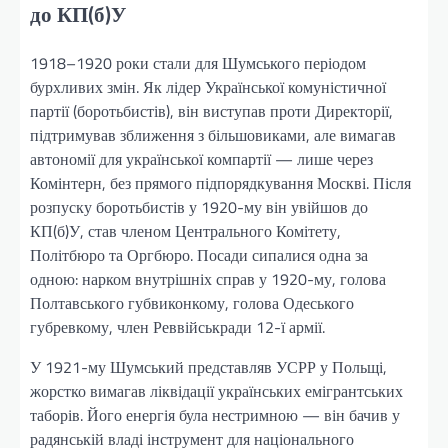
до КП(б)У
1918–1920 роки стали для Шумського періодом
бурхливих змін. Як лідер Української комуністичної
партії (боротьбистів), він виступав проти Директорії,
підтримував зближення з більшовиками, але вимагав
автономії для української компартії — лише через
Комінтерн, без прямого підпорядкування Москві. Після
розпуску боротьбистів у 1920-му він увійшов до
КП(б)У, став членом Центрального Комітету,
Політбюро та Оргбюро. Посади сипалися одна за
одною: нарком внутрішніх справ у 1920-му, голова
Полтавського губвиконкому, голова Одеського
губревкому, член Реввійськради 12-ї армії.
У 1921-му Шумський представляв УСРР у Польщі,
жорстко вимагав ліквідації українських емігрантських
таборів. Його енергія була нестримною — він бачив у
радянській владі інструмент для національного