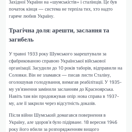
Західної України на «шумськістів» і сталінців. Це був
початок кінця — система не терпіла тих, хто надто
гаряче любив Україну.
Трагічна доля: арешти, заслання та
загибель
У травні 1933 року Шумського заарештували за
сфабрикованою справою Української військової
організації. Засудили до 10 років таборів, відправили на
Соловки. Він не зламався — писав листи Сталіну,
оголошував голодування, вимагав реабілітації. У 1935-
му ув’язнення замінили засланням до Красноярська.
Навіть там він продовжував опір: нова справа в 1937-
му, але її закрили через відсутність доказів.
Після війни Шумський домагався повернення в
Україну, але здоров’я було підірване. 18 вересня 1946
року його вбили за розпорядженням вищого