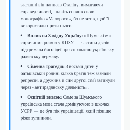
засланні він написав Сталіну, вимагаючи
справедливості, і навіть спалив свою
монографію «Малороси», бо не хотів, щоб її
використали проти нього.
Вплив на Західну Україну:
«Шумськізм»
спричинив розкол у КПЗУ — частина діячів
підтримала його ідеї про справжню українську
радянську державу.
Сімейна трагедія:
З восьми дітей у
батьківській родині кілька братів теж зазнали
репресій, а дружина й син другої сім’ї загинули
через «антирадянську діяльність».
Освітній внесок:
Саме за Шумського
українська мова стала домінуючою в школах
УСРР — це був пік українізації, який пізніше
різко зупинили.