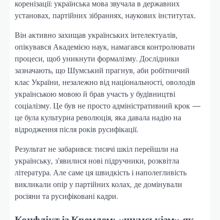
коренізації: українська мова звучала в державних
установах, партійних зібраннях, наукових інститутах.
Він активно захищав українських інтелектуалів,
опікувався Академією наук, намагався контролювати
процеси, щоб уникнути формалізму. Дослідники
зазначають, що Шумський прагнув, аби робітничий
клас України, незалежно від національності, оволодів
українською мовою й брав участь у будівництві
соціалізму. Це був не просто адміністративний крок —
це була культурна революція, яка давала надію на
відродження після років русифікації.
Результат не забарився: тисячі шкіл перейшли на
українську, з’явилися нові підручники, розквітла
література. Але саме ця швидкість і наполегливість
викликали опір у партійних колах, де домінували
росіяни та русифіковані кадри.
Конфлікт із Кремлем: «шумськізм» як