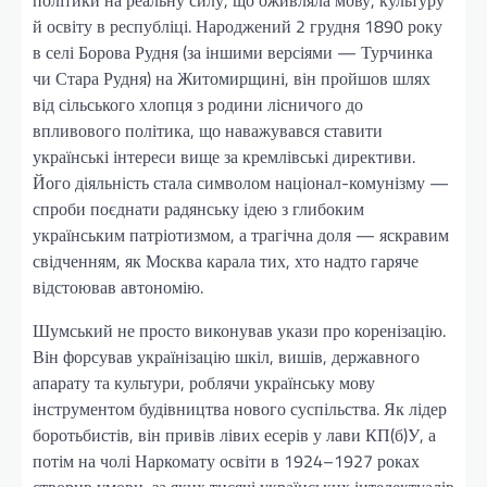
й освіту в республіці. Народжений 2 грудня 1890 року
в селі Борова Рудня (за іншими версіями — Турчинка
чи Стара Рудня) на Житомирщині, він пройшов шлях
від сільського хлопця з родини лісничого до
впливового політика, що наважувався ставити
українські інтереси вище за кремлівські директиви.
Його діяльність стала символом націонал-комунізму —
спроби поєднати радянську ідею з глибоким
українським патріотизмом, а трагічна доля — яскравим
свідченням, як Москва карала тих, хто надто гаряче
відстоював автономію.
Шумський не просто виконував укази про коренізацію.
Він форсував українізацію шкіл, вишів, державного
апарату та культури, роблячи українську мову
інструментом будівництва нового суспільства. Як лідер
боротьбистів, він привів лівих есерів у лави КП(б)У, а
потім на чолі Наркомату освіти в 1924–1927 роках
створив умови, за яких тисячі українських інтелектуалів