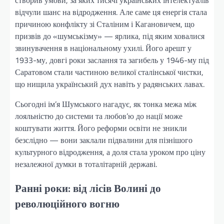
відчули шанс на відродження. Але саме ця енергія стала
причиною конфлікту зі Сталіним і Кагановичем, що
призвів до «шумськізму» — ярлика, під яким ховалися
звинувачення в національному ухилі. Його арешт у
1933-му, довгі роки заслання та загибель у 1946-му під
Саратовом стали частиною великої сталінської чистки,
що нищила український дух навіть у радянських лавах.
Сьогодні ім’я Шумського нагадує, як тонка межа між
лояльністю до системи та любов’ю до нації може
коштувати життя. Його реформи освіти не зникли
безслідно — вони заклали підвалини для пізнішого
культурного відродження, а доля стала уроком про ціну
незалежної думки в тоталітарній державі.
Ранні роки: від лісів Волині до
революційного вогню