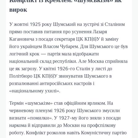
вирок
У жовтні 1925 року Шумський на зустрічі зі Сталіним
прямо поставив питання про усунення Лазаря
Кагановича з посади секретаря ЦК КП(б)У й заміну
його українцем Власом Чубарем. Для Шумського це був
логічний крок — партія мала відображати
національний склад республіки. Але Москва сприйняла
це як загрозу. У квітні 1926-го Сталін у листі до
Політбюро ЦК КП(б)У звинуватив Шумського в
розпалюванні антиросійських настроїв і
«національному ухилі».
Термін «шумськізм» став офіційним ярликом. На
червневому пленумі 1926 року Шумського змусили
визнати «помилки». У 1927-му його зняли з посади
наркома й відправили до Москви на профспілкову
роботу. Конфлікт розколов навіть Комуністичну партію