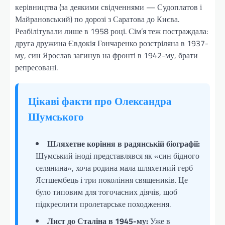
керівництва (за деякими свідченнями — Судоплатов і
Майрановський) по дорозі з Саратова до Києва.
Реабілітували лише в 1958 році. Сім’я теж постраждала:
друга дружина Євдокія Гончаренко розстріляна в 1937-
му, син Ярослав загинув на фронті в 1942-му, брати
репресовані.
Цікаві факти про Олександра
Шумського
Шляхетне коріння в радянській біографії:
Шумський іноді представлявся як «син бідного
селянина», хоча родина мала шляхетний герб
Ястшембець і три покоління священиків. Це
було типовим для тогочасних діячів, щоб
підкреслити пролетарське походження.
Лист до Сталіна в 1945-му:
Уже в