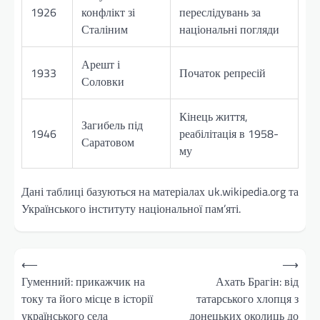
1926
конфлікт зі
переслідувань за
Сталіним
національні погляди
Арешт і
1933
Початок репресій
Соловки
Кінець життя,
Загибель під
1946
реабілітація в 1958-
Саратовом
му
Дані таблиці базуються на матеріалах uk.wikipedia.org та
Українського інституту національної пам’яті.
Навігація
⟵
⟶
записів
Гуменний: прикажчик на
Ахать Брагін: від
току та його місце в історії
татарського хлопця з
українського села
донецьких околиць до