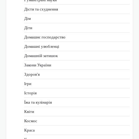
Дієти та схуднення
Дім
Діти
Домашнє господарство
Домашні улюбленці
Домашній затишок
Закони України
Здоров'я
Ігри
Історія
Їжа та кулінарія
Квіти
Космос
Краса