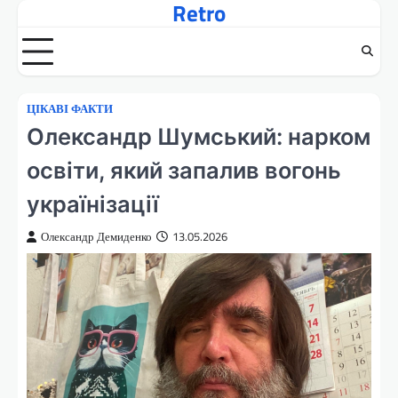
Retro
Перейти
до
вмісту
ЦІКАВІ ФАКТИ
Олександр Шумський: нарком
освіти, який запалив вогонь
українізації
Олександр Демиденко
13.05.2026