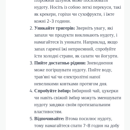
нудоту. Носіть із собою легкі перекуси, такі
як крекери, горіхи чи сухофрукти, і їжте
кожні 2-3 години.
Уникайте тригерів:
Зверніть увагу, які
запахи чи продукти викликають нудоту, і
намагайтеся їх уникати. Наприклад, якщо
запах гарячої їжі неприємний, спробуйте
їсти холодні страви, як салати чи йогурти.
Пийте достатньо рідини:
Зневоднення
може погіршувати нудоту. Пийте воду,
трав’яні чаї чи електролітні напої
невеликими ковтками протягом дня.
Спробуйте імбир:
Імбирний чай, цукерки
чи навіть свіжий імбир можуть зменшувати
нудоту завдяки своїм протизапальним
властивостям.
Відпочивайте:
Втома посилює нудоту,
тому намагайтеся спати 7-8 годин на добу