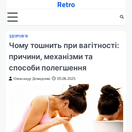
Retro
Перейти
до
вмісту
ЗДОРОВ'Я
Чому тошнить при вагітності:
причини, механізми та
способи полегшення
Олександр Демиденко
05.06.2025