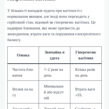
У більшості випадків нудота при вагітності є
нормальним явищем, але іноді вона переходить у
серйозний стан, відомий як гіперемезис вагітних. Це
надмірне блювання, яке може призвести до
зневоднення, втрати ваги та порушення електролітного
балансу.
Звичайна н
Гіперемезис
Ознака
удота
вагітних
Частота блю
1-2 рази на
Кілька разів
вання
день
на день
Мінімальни
Вплив на ва
Втрата ваги
й або відсут
гу
>5%
ній
Загальний с
Легкий диск
Слабкість, з