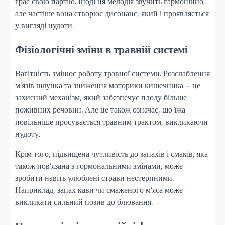
грає свою партію. Іноді ця мелодія звучить гармонійно,
але частіше вона створює дисонанс, який і проявляється
у вигляді нудоти.
Фізіологічні зміни в травній системі
Вагітність змінює роботу травної системи. Розслаблення
м’язів шлунка та зниження моторики кишечника – це
захисний механізм, який забезпечує плоду більше
поживних речовин. Але це також означає, що їжа
повільніше просувається травним трактом, викликаючи
нудоту.
Крім того, підвищена чутливість до запахів і смаків, яка
також пов’язана з гормональними змінами, може
зробити навіть улюблені страви нестерпними.
Наприклад, запах кави чи смаженого м’яса може
викликати сильний позив до блювання.