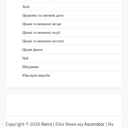
Хобі
Церковні та святкові дати
Цікаві та визначні місця
Цікаві та визначні події
Цікаві та визначні постаті
Цікаві факти
Чай
Шкідники
Ювелірні вироби
Copyright © 2026
Retro
| Elite News від
Ascendoor
| На