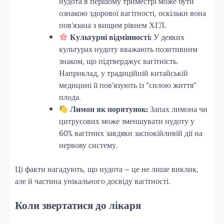
нудота в першому триместрі може бути
ознакою здорової вагітності, оскільки вона
пов’язана з вищим рівнем ХГЛ.
Культурні відмінності:
У деяких
культурах нудоту вважають позитивним
знаком, що підтверджує вагітність.
Наприклад, у традиційній китайській
медицині її пов’язують із “силою життя”
плода.
Лимон як порятунок:
Запах лимона чи
цитрусових може зменшувати нудоту у
60% вагітних завдяки заспокійливій дії на
нервову систему.
Ці факти нагадують, що нудота – це не лише виклик,
але й частина унікального досвіду вагітності.
Коли звертатися до лікаря