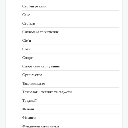
Своїми руками
Секс
Серіали
Символіка та значення
Сім’я
Соки
Спорт
Спортивне харчування
Суспільство
Тваринництво
Технології, техніка та гаджети
Традиції
Фільми
Фінанси
Фундаментальні науки