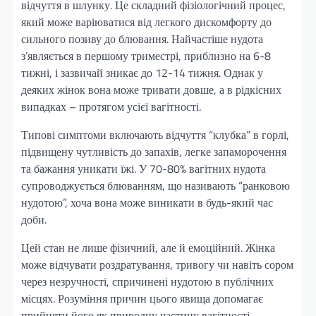
відчуття в шлунку. Це складний фізіологічний процес,
який може варіюватися від легкого дискомфорту до
сильного позиву до блювання. Найчастіше нудота
з’являється в першому триместрі, приблизно на 6-8
тижні, і зазвичай зникає до 12-14 тижня. Однак у
деяких жінок вона може тривати довше, а в рідкісних
випадках – протягом усієї вагітності.
Типові симптоми включають відчуття “клубка” в горлі,
підвищену чутливість до запахів, легке запаморочення
та бажання уникати їжі. У 70-80% вагітних нудота
супроводжується блюванням, що називають “ранковою
нудотою”, хоча вона може виникати в будь-який час
доби.
Цей стан не лише фізичний, але й емоційний. Жінка
може відчувати роздратування, тривогу чи навіть сором
через незручності, спричинені нудотою в публічних
місцях. Розуміння причин цього явища допомагає
прийняти його як природну частину вагітності.