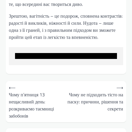
те, що всередині вас твориться диво.
Зрештою, вагітність – це подорож, сповнена контрастів:
радості й викликів, ніжності й сили. Нудота – лише
одна з її граней, і з правильним підходом ви зможете
пройти цей етап із легкістю та впевненістю.
Навігація
⟵
⟶
записів
Чому п’ятниця 13
Чому не підходить тісто на
нещасливий день:
паску: причини, рішення та
розкриваємо таємниці
секрети
забобонів