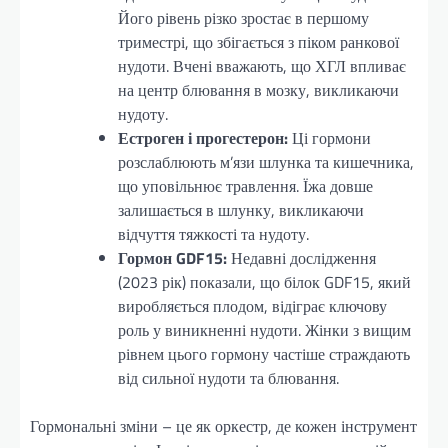
Його рівень різко зростає в першому
триместрі, що збігається з піком ранкової
нудоти. Вчені вважають, що ХГЛ впливає
на центр блювання в мозку, викликаючи
нудоту.
Естроген і прогестерон:
Ці гормони
розслаблюють м’язи шлунка та кишечника,
що уповільнює травлення. Їжа довше
залишається в шлунку, викликаючи
відчуття тяжкості та нудоту.
Гормон GDF15:
Недавні дослідження
(2023 рік) показали, що білок GDF15, який
виробляється плодом, відіграє ключову
роль у виникненні нудоти. Жінки з вищим
рівнем цього гормону частіше страждають
від сильної нудоти та блювання.
Гормональні зміни – це як оркестр, де кожен інструмент