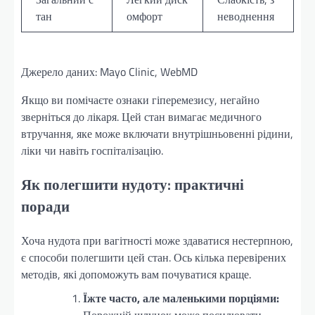
тан
омфорт
неводнення
Джерело даних: Mayo Clinic, WebMD
Якщо ви помічаєте ознаки гіперемезису, негайно
зверніться до лікаря. Цей стан вимагає медичного
втручання, яке може включати внутрішньовенні рідини,
ліки чи навіть госпіталізацію.
Як полегшити нудоту: практичні
поради
Хоча нудота при вагітності може здаватися нестерпною,
є способи полегшити цей стан. Ось кілька перевірених
методів, які допоможуть вам почуватися краще.
Їжте часто, але маленькими порціями:
Порожній шлунок може посилювати