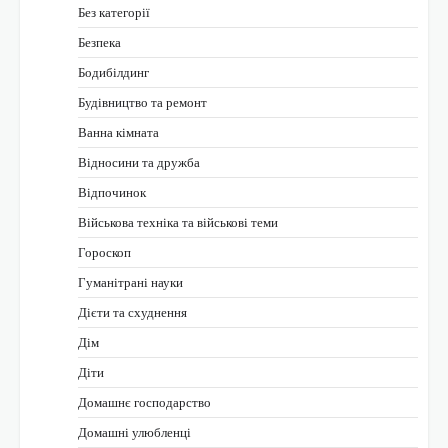
Без категорії
Безпека
Бодибілдинг
Будівництво та ремонт
Ванна кімната
Відносини та дружба
Відпочинок
Військова техніка та військові теми
Гороскоп
Гуманітрані науки
Дієти та схуднення
Дім
Діти
Домашнє господарство
Домашні улюбленці