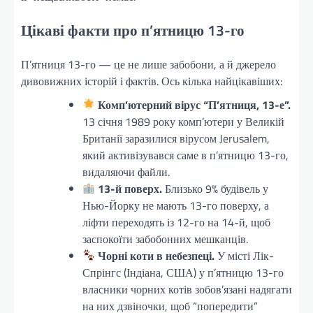
Цікаві факти про п’ятницю 13-го
П’ятниця 13-го — це не лише забобони, а й джерело
дивовижних історій і фактів. Ось кілька найцікавіших:
Комп’ютерний вірус “П’ятниця, 13-е”.
13 січня 1989 року комп’ютери у Великій
Британії заразилися вірусом Jerusalem,
який активізувався саме в п’ятницю 13-го,
видаляючи файли.
13-й поверх.
Близько 9% будівель у
Нью-Йорку не мають 13-го поверху, а
ліфти переходять із 12-го на 14-й, щоб
заспокоїти забобонних мешканців.
Чорні коти в небезпеці.
У місті Лік-
Спрінгс (Індіана, США) у п’ятницю 13-го
власники чорних котів зобов’язані надягати
на них дзвіночки, щоб “попередити”