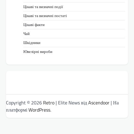
Цікаві та визначні події
Цікаві та визначні постаті
Цікаві факти
Чай
Шкідники
Ювелірні вироби
Copyright © 2026
Retro
| Elite News від
Ascendoor
| На
платформі
WordPress
.