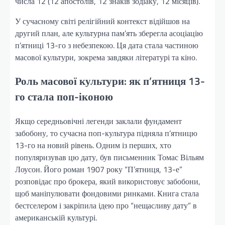
числа 12 (12 апостолів, 12 знаків зодіаку, 12 місяців).
У сучасному світі релігійний контекст відійшов на
другий план, але культурна пам’ять зберегла асоціацію
п’ятниці 13-го з небезпекою. Ця дата стала частиною
масової культури, зокрема завдяки літературі та кіно.
Роль масової культури: як п’ятниця 13-
го стала поп-іконою
Якщо середньовічні легенди заклали фундамент
забобону, то сучасна поп-культура підняла п’ятницю
13-го на новий рівень. Одним із перших, хто
популяризував цю дату, був письменник Томас Вільям
Лоусон. Його роман 1907 року “П’ятниця, 13-е”
розповідає про брокера, який використовує забобони,
щоб маніпулювати фондовими ринками. Книга стала
бестселером і закріпила ідею про “нещасливу дату” в
американській культурі.