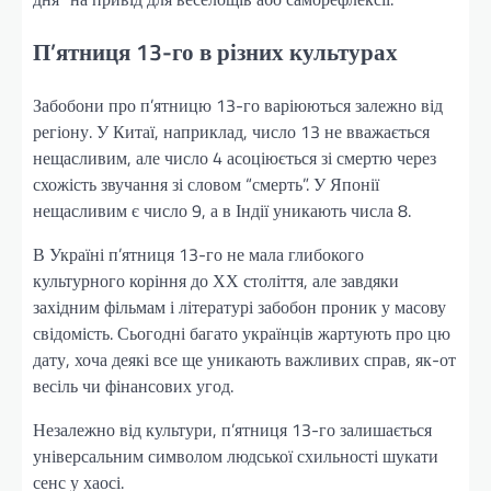
П’ятниця 13-го в різних культурах
Забобони про п’ятницю 13-го варіюються залежно від
регіону. У Китаї, наприклад, число 13 не вважається
нещасливим, але число 4 асоціюється зі смертю через
схожість звучання зі словом “смерть”. У Японії
нещасливим є число 9, а в Індії уникають числа 8.
В Україні п’ятниця 13-го не мала глибокого
культурного коріння до ХХ століття, але завдяки
західним фільмам і літературі забобон проник у масову
свідомість. Сьогодні багато українців жартують про цю
дату, хоча деякі все ще уникають важливих справ, як-от
весіль чи фінансових угод.
Незалежно від культури, п’ятниця 13-го залишається
універсальним символом людської схильності шукати
сенс у хаосі.