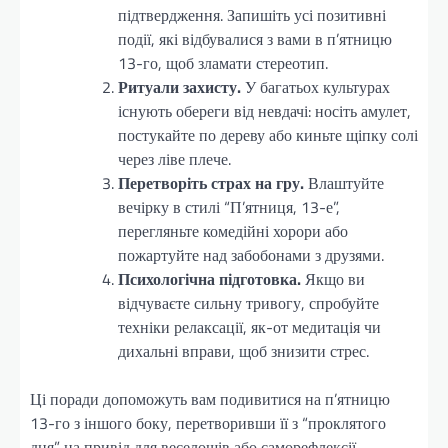
підтвердження. Запишіть усі позитивні
події, які відбувалися з вами в п’ятницю
13-го, щоб зламати стереотип.
Ритуали захисту.
У багатьох культурах
існують обереги від невдачі: носіть амулет,
постукайте по дереву або киньте щіпку солі
через ліве плече.
Перетворіть страх на гру.
Влаштуйте
вечірку в стилі “П’ятниця, 13-е”,
перегляньте комедійні хорори або
пожартуйте над забобонами з друзями.
Психологічна підготовка.
Якщо ви
відчуваєте сильну тривогу, спробуйте
техніки релаксації, як-от медитація чи
дихальні вправи, щоб знизити стрес.
Ці поради допоможуть вам подивитися на п’ятницю
13-го з іншого боку, перетворивши її з “проклятого
дня” на привід для веселощів або саморефлексії.