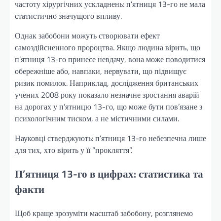
частоту хірургічних ускладнень: п’ятниця 13-го не мала
статистично значущого впливу.
Однак забобони можуть створювати ефект
самоздійсненного пророцтва. Якщо людина вірить, що
п’ятниця 13-го принесе невдачу, вона може поводитися
обережніше або, навпаки, нервувати, що підвищує
ризик помилок. Наприклад, дослідження британських
учених 2008 року показало незначне зростання аварій
на дорогах у п’ятницю 13-го, що може бути пов’язане з
психологічним тиском, а не містичними силами.
Науковці стверджують: п’ятниця 13-го небезпечна лише
для тих, хто вірить у її “прокляття”.
П’ятниця 13-го в цифрах: статистика та
факти
Щоб краще зрозуміти масштаб забобону, розглянемо