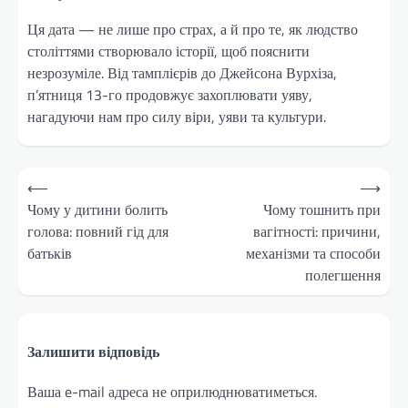
Ця дата — не лише про страх, а й про те, як людство
століттями створювало історії, щоб пояснити
незрозуміле. Від тамплієрів до Джейсона Вурхіза,
п’ятниця 13-го продовжує захоплювати уяву,
нагадуючи нам про силу віри, уяви та культури.
Навігація
⟵
⟶
записів
Чому у дитини болить
Чому тошнить при
голова: повний гід для
вагітності: причини,
батьків
механізми та способи
полегшення
Залишити відповідь
Ваша e-mail адреса не оприлюднюватиметься.