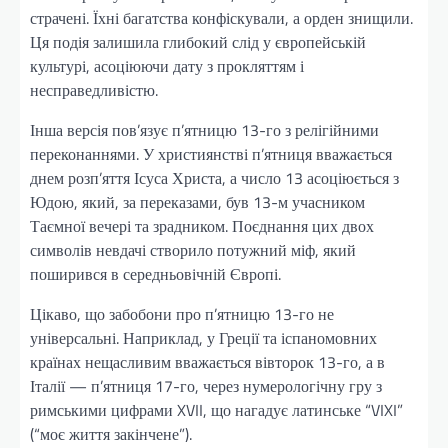
страчені. Їхні багатства конфіскували, а орден знищили.
Ця подія залишила глибокий слід у європейській
культурі, асоціюючи дату з прокляттям і
несправедливістю.
Інша версія пов’язує п’ятницю 13-го з релігійними
переконаннями. У християнстві п’ятниця вважається
днем розп’яття Ісуса Христа, а число 13 асоціюється з
Юдою, який, за переказами, був 13-м учасником
Таємної вечері та зрадником. Поєднання цих двох
символів невдачі створило потужний міф, який
поширився в середньовічній Європі.
Цікаво, що забобони про п’ятницю 13-го не
універсальні. Наприклад, у Греції та іспаномовних
країнах нещасливим вважається вівторок 13-го, а в
Італії — п’ятниця 17-го, через нумерологічну гру з
римськими цифрами XVII, що нагадує латинське “VIXI”
(“моє життя закінчене”).