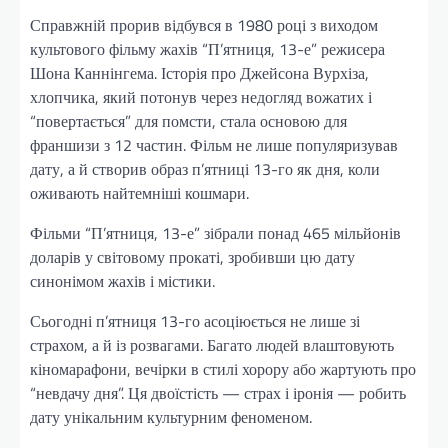
Справжній прорив відбувся в 1980 році з виходом
культового фільму жахів “П’ятниця, 13-е” режисера
Шона Каннінгема. Історія про Джейсона Вурхіза,
хлопчика, який потонув через недогляд вожатих і
“повертається” для помсти, стала основою для
франшизи з 12 частин. Фільм не лише популяризував
дату, а й створив образ п’ятниці 13-го як дня, коли
оживають найтемніші кошмари.
Фільми “П’ятниця, 13-е” зібрали понад 465 мільйонів
доларів у світовому прокаті, зробивши цю дату
синонімом жахів і містики.
Сьогодні п’ятниця 13-го асоціюється не лише зі
страхом, а й із розвагами. Багато людей влаштовують
кіномарафони, вечірки в стилі хорору або жартують про
“невдачу дня”. Ця двоїстість — страх і іронія — робить
дату унікальним культурним феноменом.