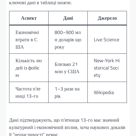
ключові дані в таблиці нижче.
Аспект
Дані
Джерело
Економічні
800–900 мл
втрати в С
н доларів що
Live Science
ША
року
Кількість лю
New-York Hi
Близько 21
дей із фобіє
storical Soci
млн у США
ю
ety
Частота п’ят
1–3 рази на
Wikipedia
ниці 13-го
рік
Дані підтверджують, що п’ятниця 13-го має значний
культурний і економічний вплив, хоча наукових доказів
її “нещасливості” немає.