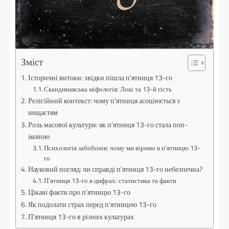
Зміст
Історичні витоки: звідки пішла п’ятниця 13-го
Скандинавська міфологія: Локі та 13-й гість
Релігійний контекст: чому п’ятниця асоціюється з
нещастям
Роль масової культури: як п’ятниця 13-го стала поп-
іконою
Психологія забобонів: чому ми віримо в п’ятницю 13-
го
Науковий погляд: чи справді п’ятниця 13-го небезпечна?
П’ятниця 13-го в цифрах: статистика та факти
Цікаві факти про п’ятницю 13-го
Як подолати страх перед п’ятницею 13-го
П’ятниця 13-го в різних культурах