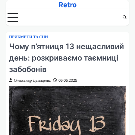
Retro
Перейти
до
вмісту
ПРИКМЕТИ ТА СНИ
Чому п’ятниця 13 нещасливий
день: розкриваємо таємниці
забобонів
Олександр Демиденко
05.06.2025