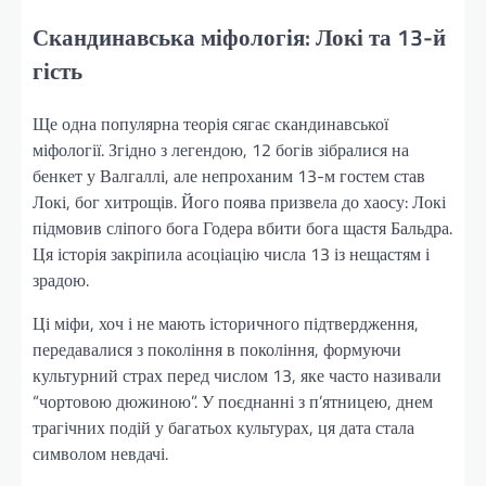
Скандинавська міфологія: Локі та 13-й
гість
Ще одна популярна теорія сягає скандинавської
міфології. Згідно з легендою, 12 богів зібралися на
бенкет у Валгаллі, але непроханим 13-м гостем став
Локі, бог хитрощів. Його поява призвела до хаосу: Локі
підмовив сліпого бога Годера вбити бога щастя Бальдра.
Ця історія закріпила асоціацію числа 13 із нещастям і
зрадою.
Ці міфи, хоч і не мають історичного підтвердження,
передавалися з покоління в покоління, формуючи
культурний страх перед числом 13, яке часто називали
“чортовою дюжиною”. У поєднанні з п’ятницею, днем
трагічних подій у багатьох культурах, ця дата стала
символом невдачі.