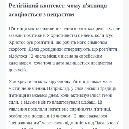
Релігійний контекст: чому п’ятниця
асоціюється з нещастям
П’ятниця має особливе значення в багатьох релігіях, і не
завжди позитивне. У християнстві це день, коли Ісус
Христос був розп’ятий, що робить його символом
скорботи. Деякі дослідники стверджують, що розп’яття
відбулося 13 числа місяця нісана за єврейським
календарем, хоча точна дата залишається предметом
дискусій.
У дохристиянських віруваннях п’ятниця також мала
містичне значення. Наприклад, у слов’янській традиції
п’ятниця вважалася днем, коли активізувалися темні
сили, а відьми нібито влаштовували шабаші. Ці
уявлення посилили негативне сприйняття п’ятниці,
особливо в поєднанні з числом 13, яке вважалося
“неправильним” через свою відмінність від “ідеального”