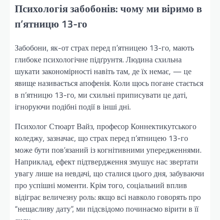
Психологія забобонів: чому ми віримо в
п’ятницю 13-го
Забобони, як-от страх перед п’ятницею 13-го, мають
глибоке психологічне підґрунтя. Людина схильна
шукати закономірності навіть там, де їх немає, — це
явище називається апофенія. Коли щось погане стається
в п’ятницю 13-го, ми схильні приписувати це даті,
ігноруючи подібні події в інші дні.
Психолог Стюарт Вайз, професор Коннектикутського
коледжу, зазначає, що страх перед п’ятницею 13-го
може бути пов’язаний із когнітивними упередженнями.
Наприклад, ефект підтвердження змушує нас звертати
увагу лише на невдачі, що сталися цього дня, забуваючи
про успішні моменти. Крім того, соціальний вплив
відіграє величезну роль: якщо всі навколо говорять про
“нещасливу дату”, ми підсвідомо починаємо вірити в її