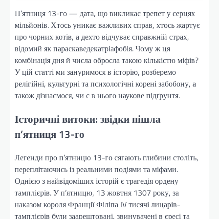
П’ятниця 13-го — дата, що викликає трепет у серцях
мільйонів. Хтось уникає важливих справ, хтось жартує
про чорних котів, а дехто відчуває справжній страх,
відомий як параскаведекатріафобія. Чому ж ця
комбінація дня й числа обросла такою кількістю міфів?
У цій статті ми зануримося в історію, розберемо
релігійні, культурні та психологічні корені забобону, а
також дізнаємося, чи є в нього наукове підґрунтя.
Історичні витоки: звідки пішла
п’ятниця 13-го
Легенди про п’ятницю 13-го сягають глибини століть,
переплітаючись із реальними подіями та міфами.
Однією з найвідоміших історій є трагедія ордену
тамплієрів. У п’ятницю, 13 жовтня 1307 року, за
наказом короля Франції Філіпа IV тисячі лицарів-
тамплієрів були заарештовані, звинувачені в єресі та