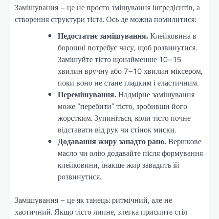
Замішування – це не просто змішування інгредієнтів, а
створення структури тіста. Ось де можна помилитися:
Недостатнє замішування.
Клейковина в
борошні потребує часу, щоб розвинутися.
Замішуйте тісто щонайменше 10–15
хвилин вручну або 7–10 хвилин міксером,
поки воно не стане гладким і еластичним.
Перемішування.
Надмірне замішування
може “перебити” тісто, зробивши його
жорстким. Зупиніться, коли тісто почне
відставати від рук чи стінок миски.
Додавання жиру занадто рано.
Вершкове
масло чи олію додавайте після формування
клейковини, інакше жир завадить їй
розвинутися.
Замішування – це як танець: ритмічний, але не
хаотичний. Якщо тісто липне, злегка присипте стіл