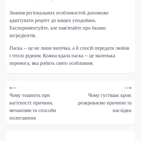
Знання регіональних особливостей допоможе
адаптувати рецепт до ваших уподобань.
Експериментуйте, але пам’ятайте про баланс
інгредієнтів.
Паска – це не лише випічка, а й спосіб передати любов
і тепло рідним. Кожна вдала паска – це маленька
перемога, яка робить свято особливим.
Навігація
⟵
⟶
записів
Чому тошнить при
Чому густішає кров:
вагітності: причини,
розкриваємо причини та
механізми та способи
наслідки
полегшення