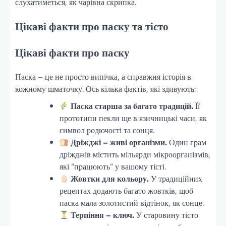
слухатиметься, як чарівна скрипка.
Цікаві факти про паску та тісто
Цікаві факти про паску
Паска – це не просто випічка, а справжня історія в
кожному шматочку. Ось кілька фактів, які здивують:
Паска старша за багато традицій.
Її
прототипи пекли ще в язичницькі часи, як
символ родючості та сонця.
Дріжджі – живі організми.
Один грам
дріжджів містить мільярди мікроорганізмів,
які “працюють” у вашому тісті.
Жовтки для кольору.
У традиційних
рецептах додають багато жовтків, щоб
паска мала золотистий відтінок, як сонце.
Терпіння – ключ.
У старовину тісто