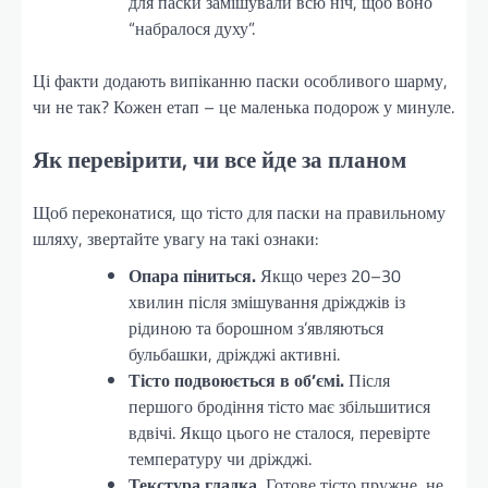
для паски замішували всю ніч, щоб воно
“набралося духу”.
Ці факти додають випіканню паски особливого шарму,
чи не так? Кожен етап – це маленька подорож у минуле.
Як перевірити, чи все йде за планом
Щоб переконатися, що тісто для паски на правильному
шляху, звертайте увагу на такі ознаки:
Опара піниться.
Якщо через 20–30
хвилин після змішування дріжджів із
рідиною та борошном з’являються
бульбашки, дріжджі активні.
Тісто подвоюється в об’ємі.
Після
першого бродіння тісто має збільшитися
вдвічі. Якщо цього не сталося, перевірте
температуру чи дріжджі.
Текстура гладка.
Готове тісто пружне, не