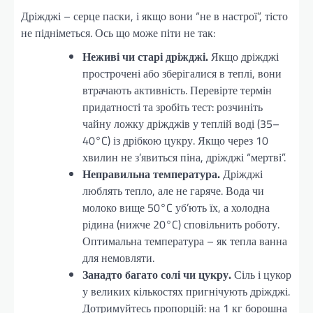
Дріжджі – серце паски, і якщо вони “не в настрої”, тісто
не підніметься. Ось що може піти не так:
Неживі чи старі дріжджі.
Якщо дріжджі
прострочені або зберігалися в теплі, вони
втрачають активність. Перевірте термін
придатності та зробіть тест: розчиніть
чайну ложку дріжджів у теплій воді (35–
40°C) із дрібкою цукру. Якщо через 10
хвилин не з’явиться піна, дріжджі “мертві”.
Неправильна температура.
Дріжджі
люблять тепло, але не гаряче. Вода чи
молоко вище 50°C уб’ють їх, а холодна
рідина (нижче 20°C) сповільнить роботу.
Оптимальна температура – як тепла ванна
для немовляти.
Занадто багато солі чи цукру.
Сіль і цукор
у великих кількостях пригнічують дріжджі.
Дотримуйтесь пропорцій: на 1 кг борошна