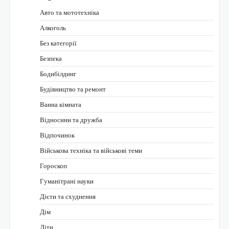
Авто та мототехніка
Алкоголь
Без категорії
Безпека
Бодибілдинг
Будівництво та ремонт
Ванна кімната
Відносини та дружба
Відпочинок
Військова техніка та військові теми
Гороскоп
Гуманітрані науки
Дієти та схуднення
Дім
Діти