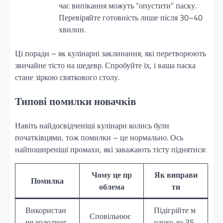
час випікання можуть “опустити” паску.
Перевіряйте готовність лише після 30–40
хвилин.
Ці поради – як кулінарні заклинання, які перетворюють
звичайне тісто на шедевр. Спробуйте їх, і ваша паска
стане зіркою святкового столу.
Типові помилки новачків
Навіть найдосвідченіші кулінари колись були
початківцями, тож помилки – це нормально. Ось
найпоширеніші промахи, які заважають тісту піднятися:
Чому це пр
Як виправи
Помилка
облема
ти
Використан
Підігрійте м
Сповільнює
ня холодног
олоко до 35