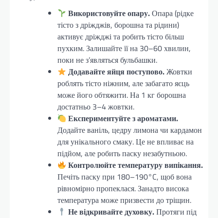
Використовуйте опару.
Опара (рідке
тісто з дріжджів, борошна та рідини)
активує дріжджі та робить тісто більш
пухким. Залишайте її на 30–60 хвилин,
поки не з’являться бульбашки.
Додавайте яйця поступово.
Жовтки
роблять тісто ніжним, але забагато яєць
може його обтяжити. На 1 кг борошна
достатньо 3–4 жовтки.
Експериментуйте з ароматами.
Додайте ваніль, цедру лимона чи кардамон
для унікального смаку. Це не впливає на
підйом, але робить паску незабутньою.
Контролюйте температуру випікання.
Печіть паску при 180–190°C, щоб вона
рівномірно пропеклася. Занадто висока
температура може призвести до тріщин.
Не відкривайте духовку.
Протяги під