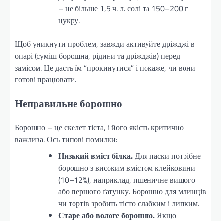
– не більше 1,5 ч. л. солі та 150–200 г
цукру.
Щоб уникнути проблем, завжди активуйте дріжджі в
опарі (суміш борошна, рідини та дріжджів) перед
замісом. Це дасть їм “прокинутися” і покаже, чи вони
готові працювати.
Неправильне борошно
Борошно – це скелет тіста, і його якість критично
важлива. Ось типові помилки:
Низький вміст білка.
Для паски потрібне
борошно з високим вмістом клейковини
(10–12%), наприклад, пшеничне вищого
або першого ґатунку. Борошно для млинців
чи тортів зробить тісто слабким і липким.
Старе або вологе борошно.
Якщо