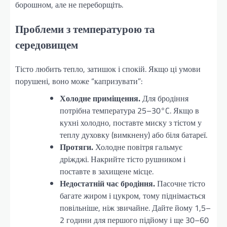
борошном, але не переборщіть.
Проблеми з температурою та
середовищем
Тісто любить тепло, затишок і спокій. Якщо ці умови
порушені, воно може “капризувати”:
Холодне приміщення.
Для бродіння
потрібна температура 25–30°C. Якщо в
кухні холодно, поставте миску з тістом у
теплу духовку (вимкнену) або біля батареї.
Протяги.
Холодне повітря гальмує
дріжджі. Накрийте тісто рушником і
поставте в захищене місце.
Недостатній час бродіння.
Пасочне тісто
багате жиром і цукром, тому піднімається
повільніше, ніж звичайне. Дайте йому 1,5–
2 години для першого підйому і ще 30–60