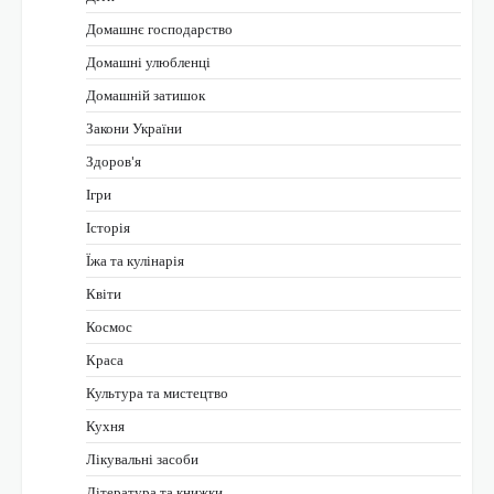
Домашнє господарство
Домашні улюбленці
Домашній затишок
Закони України
Здоров'я
Ігри
Історія
Їжа та кулінарія
Квіти
Космос
Краса
Культура та мистецтво
Кухня
Лікувальні засоби
Література та книжки