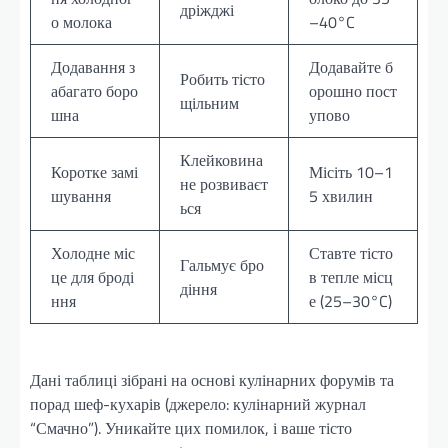
дріжджі
о молока
–40°C
Додавання з
Додавайте б
Робить тісто
абагато боро
орошно пост
щільним
шна
упово
Клейковина
Коротке замі
Місіть 10–1
не розвиваєт
шування
5 хвилин
ься
Холодне міс
Ставте тісто
Гальмує бро
це для броді
в тепле місц
діння
ння
е (25–30°C)
Дані таблиці зібрані на основі кулінарних форумів та
порад шеф-кухарів (джерело: кулінарний журнал
“Смачно”). Уникайте цих помилок, і ваше тісто