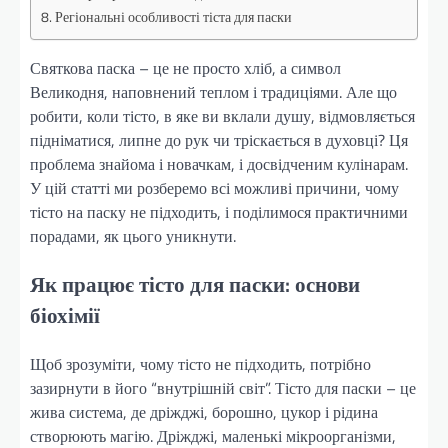
Регіональні особливості тіста для паски
Святкова паска – це не просто хліб, а символ
Великодня, наповнений теплом і традиціями. Але що
робити, коли тісто, в яке ви вклали душу, відмовляється
підніматися, липне до рук чи тріскається в духовці? Ця
проблема знайома і новачкам, і досвідченим кулінарам.
У цій статті ми розберемо всі можливі причини, чому
тісто на паску не підходить, і поділимося практичними
порадами, як цього уникнути.
Як працює тісто для паски: основи
біохімії
Щоб зрозуміти, чому тісто не підходить, потрібно
зазирнути в його “внутрішній світ”. Тісто для паски – це
жива система, де дріжджі, борошно, цукор і рідина
створюють магію. Дріжджі, маленькі мікроорганізми,