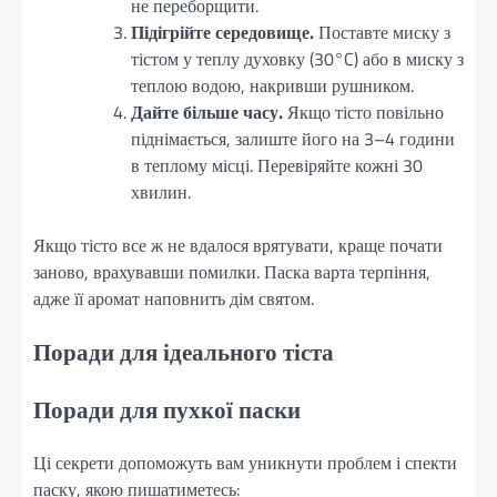
не переборщити.
Підігрійте середовище.
Поставте миску з
тістом у теплу духовку (30°C) або в миску з
теплою водою, накривши рушником.
Дайте більше часу.
Якщо тісто повільно
піднімається, залиште його на 3–4 години
в теплому місці. Перевіряйте кожні 30
хвилин.
Якщо тісто все ж не вдалося врятувати, краще почати
заново, врахувавши помилки. Паска варта терпіння,
адже її аромат наповнить дім святом.
Поради для ідеального тіста
Поради для пухкої паски
Ці секрети допоможуть вам уникнути проблем і спекти
паску, якою пишатиметесь: