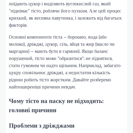
поїдають цукор і виділяють вуглекислий газ, який
“піднімає” тісто, роблячи його пухким. Але цей процес
крихкий, як весняна павутинка, і залежить від багатьох
факторів.
Основні компоненти тіста – борошно, вода (або
молоко), дріжджі, цукор, сіль, яйця та жир (масло чи
маргарин) – мають бути в гармонії. Якщо баланс
порушений, тісто може “образитися”: не піднятися,
стати гумовим чи надто щільним. Наприклад, забагато
цукру сповільнює дріжджі, а недостатня кількість
рідини робить тісто жорстким. Давайте розберемо
найпоширеніші причини невдач.
Чому тісто на паску не підходить:
головні причини
Проблеми з дріжджами