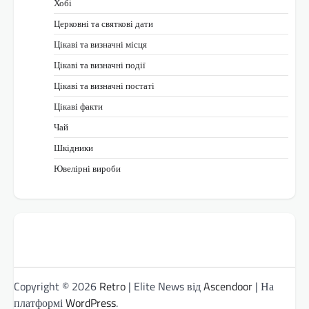
Хобі
Церковні та святкові дати
Цікаві та визначні місця
Цікаві та визначні події
Цікаві та визначні постаті
Цікаві факти
Чай
Шкідники
Ювелірні вироби
Copyright © 2026
Retro
| Elite News від
Ascendoor
| На
платформі
WordPress
.