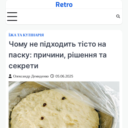
Retro
Перейти
до
вмісту
ЇЖА ТА КУЛІНАРІЯ
Чому не підходить тісто на
паску: причини, рішення та
секрети
Олександр Демиденко
05.06.2025