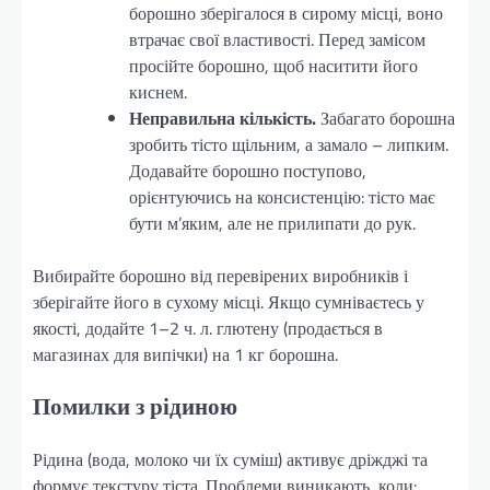
борошно зберігалося в сирому місці, воно
втрачає свої властивості. Перед замісом
просійте борошно, щоб наситити його
киснем.
Неправильна кількість.
Забагато борошна
зробить тісто щільним, а замало – липким.
Додавайте борошно поступово,
орієнтуючись на консистенцію: тісто має
бути м’яким, але не прилипати до рук.
Вибирайте борошно від перевірених виробників і
зберігайте його в сухому місці. Якщо сумніваєтесь у
якості, додайте 1–2 ч. л. глютену (продається в
магазинах для випічки) на 1 кг борошна.
Помилки з рідиною
Рідина (вода, молоко чи їх суміш) активує дріжджі та
формує текстуру тіста. Проблеми виникають, коли: