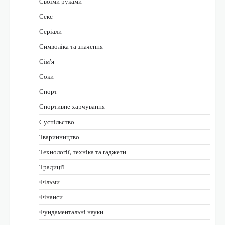
Своїми руками
Секс
Серіали
Символіка та значення
Сім’я
Соки
Спорт
Спортивне харчування
Суспільство
Тваринництво
Технології, техніка та гаджети
Традиції
Фільми
Фінанси
Фундаментальні науки