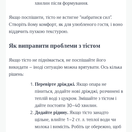
хвилин після формування.
Якщо поспішити, тісто не встигне “набратися сил”.
Створіть йому комфорт, як для улюбленого гостя, і воно
віддячить пухкою текстурою.
Як виправити проблеми з тістом
Якщо тісто не піднімається, не поспішайте його
викидати – іноді ситуацію можна врятувати. Ось кілька
рішень:
Перевірте дріжджі.
Якщо опара не
піниться, додайте нові дріжджі, розчинені в
теплій воді з цукром. Змішайте з тістом і
дайте постояти 30–40 хвилин.
Додайте рідину.
Якщо тісто занадто
щільне, влийте 1–2 ст. л. теплої води чи
молока і вимісіть. Робіть це обережно, щоб