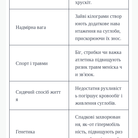
хрускіт.
Зайві кілограми створ
юють додаткове нава
Надмірна вага
нтаження на суглоби,
прискорюючи їх знос.
Біг, стрибки чи важка
атлетика підвищують
Спорт і травми
ризик травм меніска ч
и зв’язок.
Недостатня рухливіст
Сидячий спосіб житт
ь погіршує кровообіг і
я
живлення суглобів.
Спадкові захворюван
ня, як-от гіпермобіль
Генетика
ність, підвищують риз