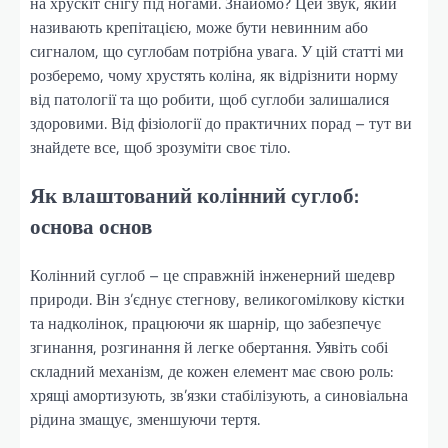
на хрускіт снігу під ногами. Знайомо? Цей звук, який
називають крепітацією, може бути невинним або
сигналом, що суглобам потрібна увага. У цій статті ми
розберемо, чому хрустять коліна, як відрізнити норму
від патології та що робити, щоб суглоби залишалися
здоровими. Від фізіології до практичних порад – тут ви
знайдете все, щоб зрозуміти своє тіло.
Як влаштований колінний суглоб:
основа основ
Колінний суглоб – це справжній інженерний шедевр
природи. Він з’єднує стегнову, великогомілкову кістки
та надколінок, працюючи як шарнір, що забезпечує
згинання, розгинання й легке обертання. Уявіть собі
складний механізм, де кожен елемент має свою роль:
хрящі амортизують, зв’язки стабілізують, а синовіальна
рідина змащує, зменшуючи тертя.