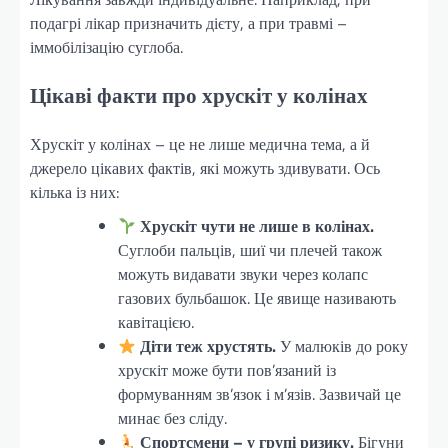
подагрі лікар призначить дієту, а при травмі –
іммобілізацію суглоба.
Цікаві факти про хрускіт у колінах
Хрускіт у колінах – це не лише медична тема, а й
джерело цікавих фактів, які можуть здивувати. Ось
кілька із них:
Хрускіт чути не лише в колінах.
Суглоби пальців, шиї чи плечей також
можуть видавати звуки через колапс
газових бульбашок. Це явище називають
кавітацією.
Діти теж хрустять.
У малюків до року
хрускіт може бути пов’язаний із
формуванням зв’язок і м’язів. Зазвичай це
минає без сліду.
Спортсмени – у групі ризику.
Бігуни