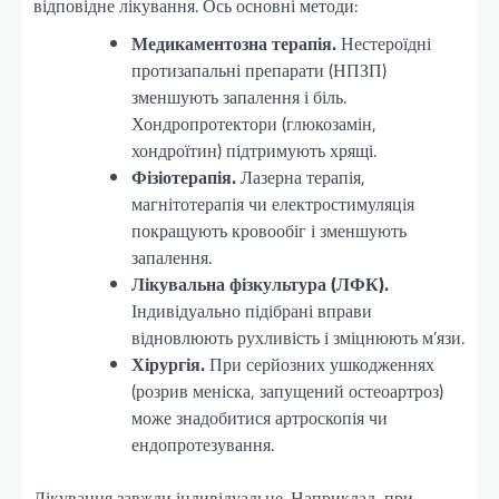
відповідне лікування. Ось основні методи:
Медикаментозна терапія.
Нестероїдні
протизапальні препарати (НПЗП)
зменшують запалення і біль.
Хондропротектори (глюкозамін,
хондроїтин) підтримують хрящі.
Фізіотерапія.
Лазерна терапія,
магнітотерапія чи електростимуляція
покращують кровообіг і зменшують
запалення.
Лікувальна фізкультура (ЛФК).
Індивідуально підібрані вправи
відновлюють рухливість і зміцнюють м’язи.
Хірургія.
При серйозних ушкодженнях
(розрив меніска, запущений остеоартроз)
може знадобитися артроскопія чи
ендопротезування.
Лікування завжди індивідуальне. Наприклад, при