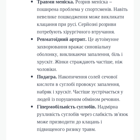
Травми меніска.
Розрив меніска –
поширена проблема у спортсменів. Навіть
невелике пошкодження може викликати
клацання при русі. Серйозні розриви
потребують хірургічного втручання.
Ревматоїдний артрит.
Це аутоімунне
захворювання вражає синовіальну
оболонку, викликаючи запалення, біль і
хрускіт. Жінки страждають частіше, ніж
чоловіки.
Подагра.
Накопичення солей сечової
кислоти в суглобі провокує запалення,
набряк і хрускіт. Частіше зустрічається у
людей із порушеним обміном речовин.
Гіпермобільність суглобів.
Надмірна
рухливість суглобів через слабкість зв’язок
може призводити до клацань і
підвищеного ризику травм.