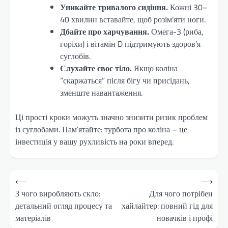
Уникайте тривалого сидіння.
Кожні 30–
40 хвилин вставайте, щоб розім’яти ноги.
Дбайте про харчування.
Омега-3 (риба,
горіхи) і вітамін D підтримують здоров’я
суглобів.
Слухайте своє тіло.
Якщо коліна
“скаржаться” після бігу чи присідань,
зменште навантаження.
Ці прості кроки можуть значно знизити ризик проблем
із суглобами. Пам’ятайте: турбота про коліна – це
інвестиція у вашу рухливість на роки вперед.
Навігація
⟵
⟶
записів
З чого виробляють скло:
Для чого потрібен
детальний огляд процесу та
хайлайтер: повний гід для
матеріалів
новачків і профі