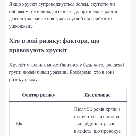
Якщо хрускіт супроводжується болем, скутістю чи
набряком, не відкладайте візит до ортопеда – рання
діагностика може врятувати суглоб від серйозних
ушкоджень.
Хто в зоні ризику: фактори, що
провокують хрускіт
Хрускіт у колінах може з’явитися у будь-кого, але деякі
групи людей більш уразливі. Розберемо, хто в зоні
ризику і чому.
Фактор ризику
Як впливає
Після 50 років хрящі з
ношуються, а синовіа
Вік
льна рідина втрачає
в’язкість, що провокує