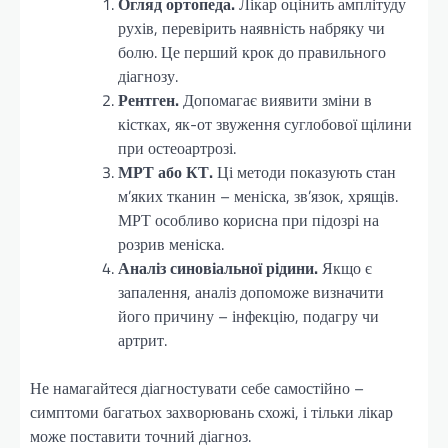
Огляд ортопеда.
Лікар оцінить амплітуду
рухів, перевірить наявність набряку чи
болю. Це перший крок до правильного
діагнозу.
Рентген.
Допомагає виявити зміни в
кістках, як-от звуження суглобової щілини
при остеоартрозі.
МРТ або КТ.
Ці методи показують стан
м’яких тканин – меніска, зв’язок, хрящів.
МРТ особливо корисна при підозрі на
розрив меніска.
Аналіз синовіальної рідини.
Якщо є
запалення, аналіз допоможе визначити
його причину – інфекцію, подагру чи
артрит.
Не намагайтеся діагностувати себе самостійно –
симптоми багатьох захворювань схожі, і тільки лікар
може поставити точний діагноз.