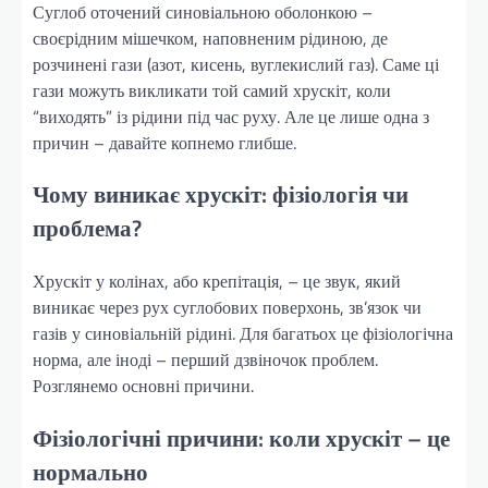
Суглоб оточений синовіальною оболонкою –
своєрідним мішечком, наповненим рідиною, де
розчинені гази (азот, кисень, вуглекислий газ). Саме ці
гази можуть викликати той самий хрускіт, коли
“виходять” із рідини під час руху. Але це лише одна з
причин – давайте копнемо глибше.
Чому виникає хрускіт: фізіологія чи
проблема?
Хрускіт у колінах, або крепітація, – це звук, який
виникає через рух суглобових поверхонь, зв’язок чи
газів у синовіальній рідині. Для багатьох це фізіологічна
норма, але іноді – перший дзвіночок проблем.
Розглянемо основні причини.
Фізіологічні причини: коли хрускіт – це
нормально