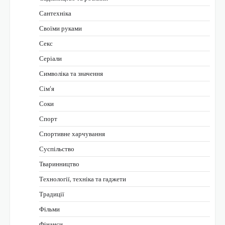
Сантехніка
Своїми руками
Секс
Серіали
Символіка та значення
Сім’я
Соки
Спорт
Спортивне харчування
Суспільство
Тваринництво
Технології, техніка та гаджети
Традиції
Фільми
Фінанси