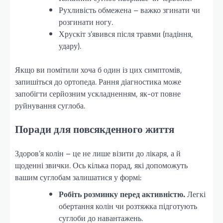
Рухливість обмежена – важко згинати чи
розгинати ногу.
Хрускіт з’явився після травми (падіння,
удару).
Якщо ви помітили хоча б один із цих симптомів,
запишіться до ортопеда. Рання діагностика може
запобігти серйозним ускладненням, як-от повне
руйнування суглоба.
Поради для повсякденного життя
Здоров’я колін – це не лише візити до лікаря, а й
щоденні звички. Ось кілька порад, які допоможуть
вашим суглобам залишатися у формі:
Робіть розминку перед активністю.
Легкі
обертання колін чи розтяжка підготують
суглоби до навантажень.