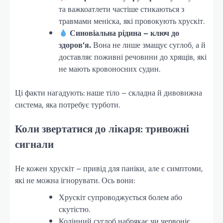
та важкоатлети частіше стикаються з
травмами меніска, які провокують хрускіт.
Синовіальна рідина – ключ до
здоров’я.
Вона не лише змащує суглоб, а й
доставляє поживні речовини до хрящів, які
не мають кровоносних судин.
Ці факти нагадують: наше тіло – складна й дивовижна
система, яка потребує турботи.
Коли звертатися до лікаря: тривожні
сигнали
Не кожен хрускіт – привід для паніки, але є симптоми,
які не можна ігнорувати. Ось вони:
Хрускіт супроводжується болем або
скутістю.
Колінний суглоб набрякає чи червоніє.