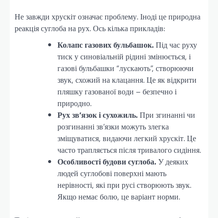
Не завжди хрускіт означає проблему. Іноді це природна
реакція суглоба на рух. Ось кілька прикладів:
Колапс газових бульбашок.
Під час руху
тиск у синовіальній рідині змінюється, і
газові бульбашки “лускають”, створюючи
звук, схожий на клацання. Це як відкрити
пляшку газованої води – безпечно і
природно.
Рух зв’язок і сухожиль.
При згинанні чи
розгинанні зв’язки можуть злегка
зміщуватися, видаючи легкий хрускіт. Це
часто трапляється після тривалого сидіння.
Особливості будови суглоба.
У деяких
людей суглобові поверхні мають
нерівності, які при русі створюють звук.
Якщо немає болю, це варіант норми.