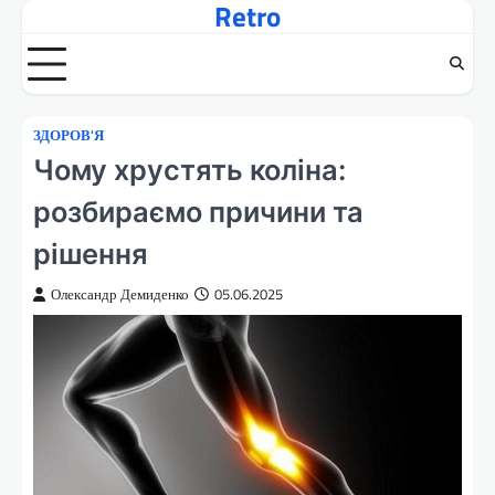
Retro
Перейти
до
вмісту
ЗДОРОВ'Я
Чому хрустять коліна:
розбираємо причини та
рішення
Олександр Демиденко
05.06.2025