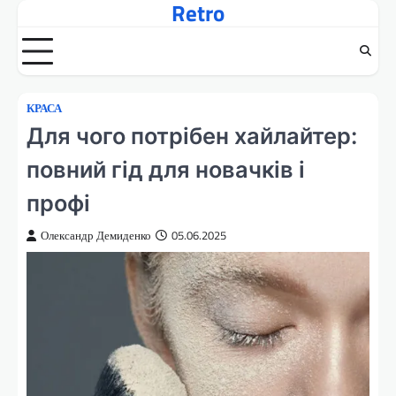
Retro
Перейти
до
вмісту
КРАСА
Для чого потрібен хайлайтер:
повний гід для новачків і
профі
Олександр Демиденко
05.06.2025