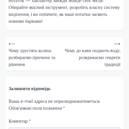
нотаток — хайлайтер завжди знайде своє місце.
Обирайте якісний інструмент, розробіть власну систему
виділення, і ви побачите, як ваші нотатки засяють
новими барвами!
Навігація
⟵
⟶
записів
Чому хрустять коліна:
Чому до кави подають воду:
розбираємо причини та
розкриваємо секрети
рішення
традиції
Залишити відповідь
Ваша e-mail адреса не оприлюднюватиметься.
Обов’язкові поля позначені
*
Коментар
*