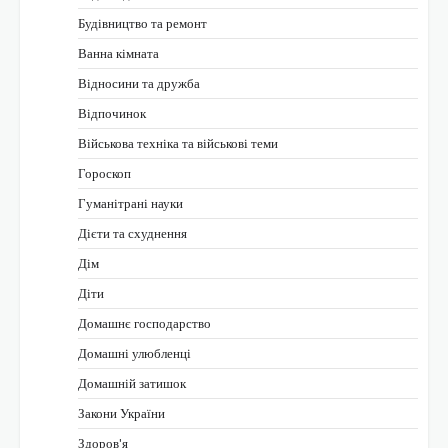
Будівництво та ремонт
Ванна кімната
Відносини та дружба
Відпочинок
Військова техніка та військові теми
Гороскоп
Гуманітрані науки
Дієти та схуднення
Дім
Діти
Домашнє господарство
Домашні улюбленці
Домашній затишок
Закони України
Здоров'я