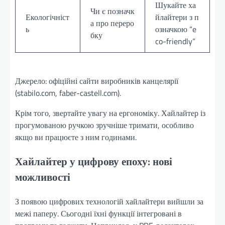
Шукайте ха
Чи є позначк
Екологічніст
йлайтери з п
а про переро
ь
означкою “e
бку
co-friendly”
Джерело: офіційні сайти виробників канцелярії
(stabilo.com, faber-castell.com).
Крім того, звертайте увагу на ергономіку. Хайлайтер із
прогумованою ручкою зручніше тримати, особливо
якщо ви працюєте з ним годинами.
Хайлайтер у цифрову епоху: нові
можливості
З появою цифрових технологій хайлайтери вийшли за
межі паперу. Сьогодні їхні функції інтегровані в