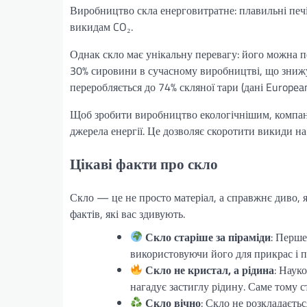
Виробництво скла енерговитратне: плавильні печі
викидам CO₂.
Однак скло має унікальну перевагу: його можна пе
30% сировини в сучасному виробництві, що знижує
переробляється до 74% скляної тари (дані European
Щоб зробити виробництво екологічнішим, компані
джерела енергії. Це дозволяє скоротити викиди 
Цікаві факти про скло
Скло — це не просто матеріал, а справжнє диво, я
фактів, які вас здивують.
Скло старіше за піраміди
: Перше
використовуючи його для прикрас і п
Скло не кристал, а рідина
: Наук
нагадує застиглу рідину. Саме тому 
Скло вічно
: Скло не розкладаєть