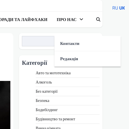
RU
UK
ОРАДИ ТА ЛАЙФХАКИ
ПРО НАС
Пошук
Контакти
Редакція
Категорії
Авто та мототехніка
Алкоголь
Без категорії
Безпека
Бодибілдинг
Будівництво та ремонт
Ванна кімната