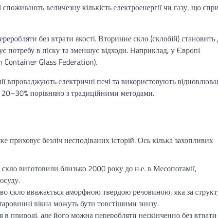
 споживають величезну кількість електроенергії чи газу, що спр
реробляти без втрати якості. Вторинне скло (склобій) становить 
 потребу в піску та зменшує відходи. Наприклад, у Європі
 Container Glass Federation).
ї впроваджують електричні печі та використовують відновлюва
на 20–30% порівняно з традиційними методами.
ке приховує безліч несподіваних історій. Ось кілька захопливих
 скло виготовили близько 2000 року до н.е. в Месопотамії,
осуду.
ово скло вважається аморфною твердою речовиною, яка за струк
старовинні вікна можуть бути товстішими знизу.
ся в природі, але його можна переробляти нескінченно без втрати