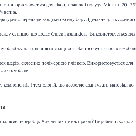
ше, використовується для вікон, пляшок і посуду. Містить 70–75
% вапна.
ературних перепадів завдяки оксиду бору. Ідеальне для кухонног
ксиду свинцю, що додає блиск і дзвінкість. Використовується для
ну обробку для підвищення міцності. Застосовується в автомобіля
лькох шарів, склеєних полімерною плівкою. Використовується для
х автомобілів.
у компонентів і технологій, що дозволяє адаптувати матеріал до
ла
підлягає переробці. Але чи так це насправді? Виробництво скла 