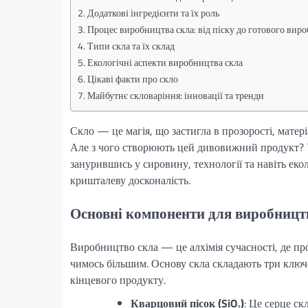
Додаткові інгредієнти та їх роль
Процес виробництва скла: від піску до готового виро
Типи скла та їх склад
Екологічні аспекти виробництва скла
Цікаві факти про скло
Майбутнє скловаріння: інновації та тренди
Скло — це магія, що застигла в прозорості, матері
Але з чого створюють цей дивовижний продукт? У
занурившись у сировину, технології та навіть еко
кришталеву досконалість.
Основні компоненти для виробницт
Виробництво скла — це алхімія сучасності, де пр
чимось більшим. Основу скла складають три ключов
кінцевого продукту.
Кварцовий пісок (SiO₂)
: Це серце ск