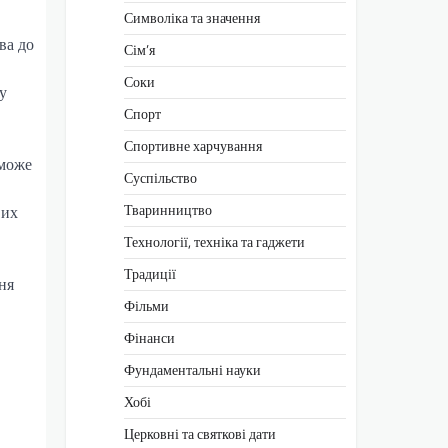
Символіка та значення
ва до
Сім’я
Соки
у
Спорт
Спортивне харчування
 може
Суспільство
Тваринництво
вих
Технології, техніка та гаджети
Традиції
ня
Фільми
Фінанси
Фундаментальні науки
Хобі
Церковні та святкові дати