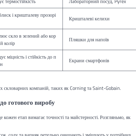
ує термостійкість
Лабораторний посуд, Pyrex
блиск і кришталеву прозорі
Кришталеві келихи
лює скло в зелений або кор
Пляшки для напоїв
й колір
є міцність і стійкість до п
Екрани смартфонів
ин
х скловарних компаній, таких як Corning та Saint-Gobain.
 до готового виробу
 кожен етап вимагає точності та майстерності. Розгляньмо, як
сок, соду та вапняк ретельно очищають і змішують у потрібних