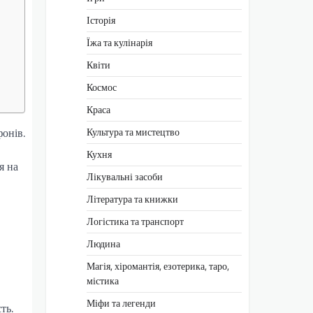
Історія
Їжа та кулінарія
Квіти
Космос
Краса
Культура та мистецтво
фонів.
Кухня
я на
Лікувальні засоби
Література та книжки
Логістика та транспорт
Людина
Магія, хіромантія, езотерика, таро,
містика
Міфи та легенди
ть.