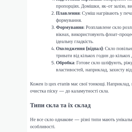
пропорціях. Домішки, як-от залізо, 
Плавлення
: Суміш нагрівають у печ
формування.
Формування
: Розплавлене скло роз
вікнах, використовують флоат-процес
ідеальну гладкість.
Охолодження (відпал)
: Скло повіль
тривати від кількох годин до кількох 
Обробка
: Готове скло шліфують, рі
властивостей, наприклад, захисту від
Кожен із цих етапів має свої тонкощі. Наприклад
очистка піску — до каламутності скла.
Типи скла та їх склад
Не все скло однакове — різні типи мають унікаль
особливості.