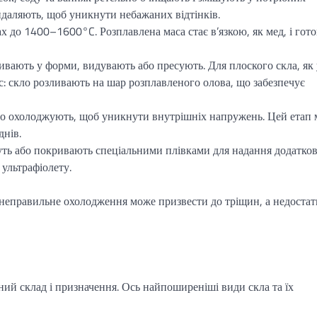
видаляють, щоб уникнути небажаних відтінків.
ах до 1400–1600°C. Розплавлена маса стає в’язкою, як мед, і гото
ливають у форми, видувають або пресують. Для плоского скла, як 
: скло розливають на шар розплавленого олова, що забезпечує
но охолоджують, щоб уникнути внутрішніх напружень. Цей етап
днів.
жуть або покривають спеціальними плівками для надання додатко
 ультрафіолету.
, неправильне охолодження може призвести до тріщин, а недостат
ний склад і призначення. Ось найпоширеніші види скла та їх