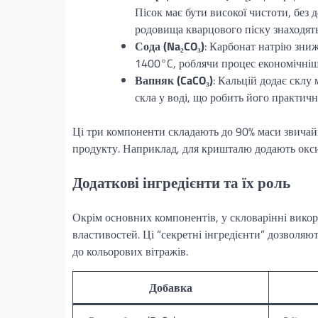
Пісок має бути високої чистоти, без 
родовища кварцового піску знаходять
Сода (Na₂CO₃)
: Карбонат натрію зни
1400°C, роблячи процес економічніш
Вапняк (CaCO₃)
: Кальцій додає склу 
скла у воді, що робить його практич
Ці три компоненти складають до 90% маси звичайн
продукту. Наприклад, для кришталю додають окси
Додаткові інгредієнти та їх роль
Окрім основних компонентів, у скловарінні викор
властивостей. Ці “секретні інгредієнти” дозволя
до кольорових вітражів.
Добавка