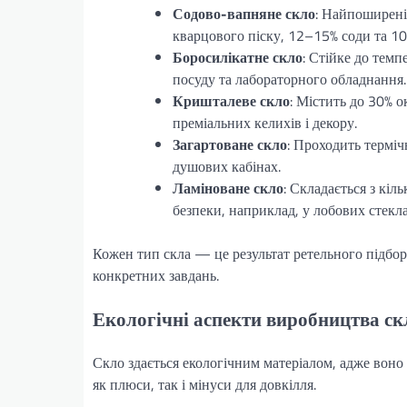
Содово-вапняне скло
: Найпоширені
кварцового піску, 12–15% соди та 10
Боросилікатне скло
: Стійке до темп
посуду та лабораторного обладнання.
Кришталеве скло
: Містить до 30% о
преміальних келихів і декору.
Загартоване скло
: Проходить терміч
душових кабінах.
Ламіноване скло
: Складається з кі
безпеки, наприклад, у лобових стекла
Кожен тип скла — це результат ретельного підбор
конкретних завдань.
Екологічні аспекти виробництва ск
Скло здається екологічним матеріалом, адже воно 
як плюси, так і мінуси для довкілля.