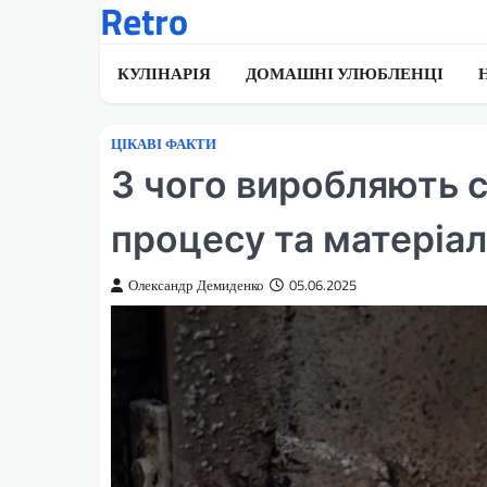
Retro
Перейти
до
вмісту
КУЛІНАРІЯ
ДОМАШНІ УЛЮБЛЕНЦІ
ЦІКАВІ ФАКТИ
З чого виробляють с
процесу та матеріал
Олександр Демиденко
05.06.2025