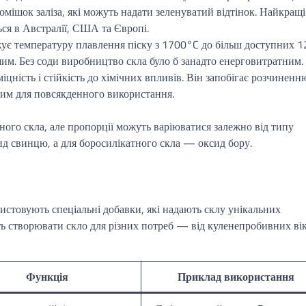
домішок заліза, які можуть надати зеленуватий відтінок. Найкращі
ся в Австралії, США та Європі.
жує температуру плавлення піску з 1700°C до більш доступних 
им. Без соди виробництво скла було б занадто енерговитратним.
міцність і стійкість до хімічних впливів. Він запобігає розчиненн
ним для повсякденного використання.
ого скла, але пропорції можуть варіюватися залежно від типу
д свинцю, а для боросилікатного скла — оксид бору.
истовують спеціальні добавки, які надають склу унікальних
ють створювати скло для різних потреб — від куленепробивних ві
Функція
Приклад використання