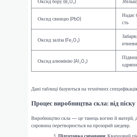
Оксид бору (B₂O₃)
Збільш
Надає 
Оксид свинцю (PbO)
сть
Забарв
Оксид заліза (Fe₂O₃)
ичневи
Підвищу
Оксид алюмінію (Al₂O₃)
одряп
Дані таблиці базуються на технічних специфікація
Процес виробництва скла: від піску
Виробництво скла — це танець вогню й матерії, де
сировина перетворюється на прозорий шедевр.
Підготовка сировини
: Кварцовий пі