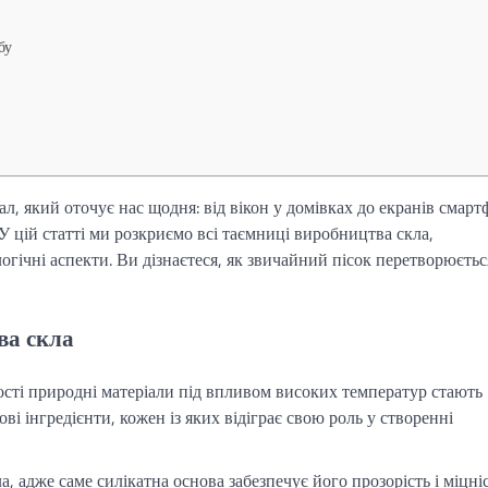
бу
ал, який оточує нас щодня: від вікон у домівках до екранів смарт
 цій статті ми розкриємо всі таємниці виробництва скла,
логічні аспекти. Ви дізнаєтеся, як звичайний пісок перетворюєтьс
ва скла
ості природні матеріали під впливом високих температур стають
і інгредієнти, кожен із яких відіграє свою роль у створенні
ла, адже саме силікатна основа забезпечує його прозорість і міцніс