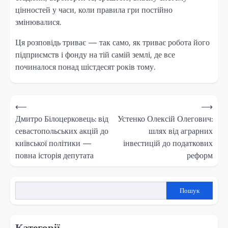
цінностей у часи, коли правила гри постійно
змінювалися.
Ця розповідь триває — так само, як триває робота його
підприємств і фонду на тій самій землі, де все
починалося понад шістдесят років тому.
Навігація
⟵
⟶
записів
Дмитро Білоцерковець: від
Устенко Олексій Олегович:
севастопольських акцій до
шлях від аграрних
київської політики —
інвестицій до податкових
повна історія депутата
реформ
Пошук
Категорії