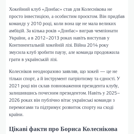
Хокейний клуб «Донбас» став для Колеснікова не
просто інвестицією, а особистим проєктом. Він придбав
команду у 2010 році, коли вона ще не мала великих
амбіцій. За кілька років «Донбас» виграв чемпіонати
України, а в 2012–2013 роках навіть виступав у
Континентальній хокейній лізі. Війна 2014 року
змусила клуб зробити паузу, але команда продовжила
грати в українській лізі.
Колесніков неодноразово заявляв, що хокей — це не
тільки спорт, а й інструмент патріотизму та єдності. У
2021 році він склав повноваження президента клубу,
залишившись почесним президентом. Навіть у 2025–
2026 роках він публічно вітає українські команди з
перемогами та підтримує розвиток спорту на сході
країни.
Цікаві факти про Бориса Колеснікова