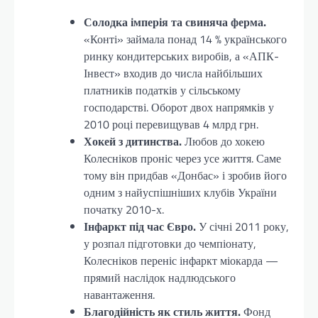
Солодка імперія та свиняча ферма.
«Конті» займала понад 14 % українського
ринку кондитерських виробів, а «АПК-
Інвест» входив до числа найбільших
платників податків у сільському
господарстві. Оборот двох напрямків у
2010 році перевищував 4 млрд грн.
Хокей з дитинства.
Любов до хокею
Колесніков проніс через усе життя. Саме
тому він придбав «Донбас» і зробив його
одним з найуспішніших клубів України
початку 2010-х.
Інфаркт під час Євро.
У січні 2011 року,
у розпал підготовки до чемпіонату,
Колесніков переніс інфаркт міокарда —
прямий наслідок надлюдського
навантаження.
Благодійність як стиль життя.
Фонд