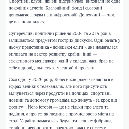
Спортивні клуби, які він підтримував, виховали не одне
покоління атлетів. Благодійний фонд і сьогодні
допомагає людям на прифронтовій Донеччині — там,
де все починалося.
Суперечливі політичні рішення 2004 та 2014 років
залишаються предметом гострих дискусій. Одні бачать у
ньому представника «донецької еліти», яка намагалася
впливати на вектор розвитку країни, інші —
ефективного менеджера, який у складні часи брав на
себе відповідальність за масштабні проєкти.
Сьогодні, у 2026 році, Колесніков рідко з’являється в
ефірах великих телеканалів, але його присутність
відчувається через продукти на полицях, спортивні
новини та допомогу громадам, що живуть «за крок від
фронту». Його історія — це не тільки про злети та
падіння, а про те, як людина з промислового міста на
сході України намагалася будувати велике: фабрики,
стадіони, аеропорти та, зрештою, власну систему