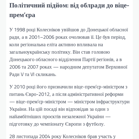
Політичний підйом: від облради до віце-
прем’єра
У 1998 році Колесніков увійшов до Донецької обласної
ради, а в 2001–2006 роках очолював її. Це був період,
коли регіональна еліта активно впливала на
загальноукраїнську політику. Він став головою
Донецького обласного відділення Партії регіонів, а в
2006 та 2007 роках — народним депутатом Верховної
Ради V та VI скликань.
У 2010 році його призначили віце-прем’єр-міністром з
питань Євро-2012, а після адміністративної реформи
— віце-прем’єр-міністром — міністром інфраструктури
України. На цій посаді він відповідав за один з
найамбітніших проєктів незалежної України —
підготовку до чемпіонату Європи з футболу.
28 листопада 2004 року Колесніков брав участь у