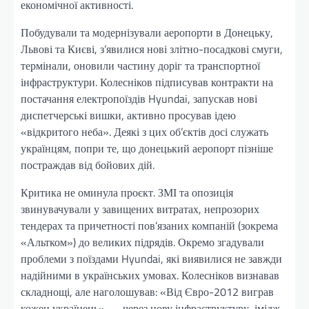
економічної активності.
Побудували та модернізували аеропорти в Донецьку,
Львові та Києві, з’явилися нові злітно-посадкові смуги,
термінали, оновили частину доріг та транспортної
інфраструктури. Колесніков підписував контракти на
постачання електропоїздів Hyundai, запускав нові
диспетчерські вишки, активно просував ідею
«відкритого неба». Деякі з цих об’єктів досі служать
українцям, попри те, що донецький аеропорт пізніше
постраждав від бойових дій.
Критика не оминула проєкт. ЗМІ та опозиція
звинувачували у завищених витратах, непрозорих
тендерах та причетності пов’язаних компаній (зокрема
«Альтком») до великих підрядів. Окремо згадували
проблеми з поїздами Hyundai, які виявилися не завжди
надійними в українських умовах. Колесніков визнавав
складнощі, але наголошував: «Від Євро-2012 виграв
кожен українець» — через нову інфраструктуру, імідж