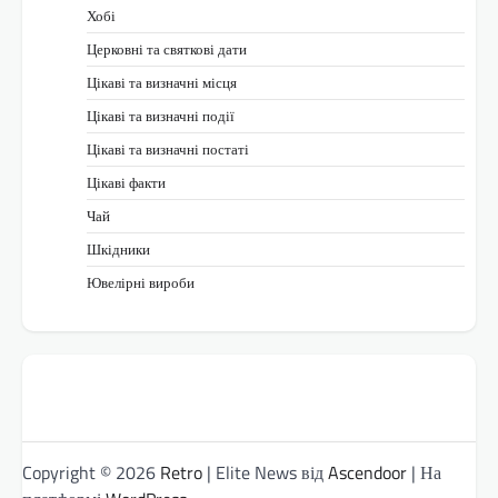
Хобі
Церковні та святкові дати
Цікаві та визначні місця
Цікаві та визначні події
Цікаві та визначні постаті
Цікаві факти
Чай
Шкідники
Ювелірні вироби
Copyright © 2026
Retro
| Elite News від
Ascendoor
| На