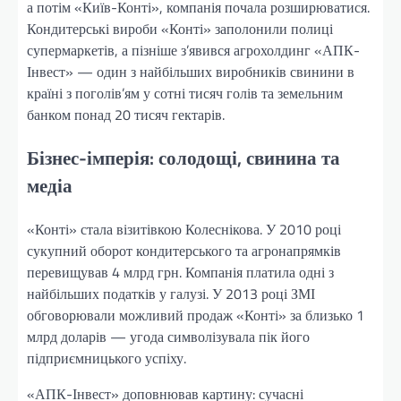
а потім «Київ-Конті», компанія почала розширюватися.
Кондитерські вироби «Конті» заполонили полиці
супермаркетів, а пізніше з’явився агрохолдинг «АПК-
Інвест» — один з найбільших виробників свинини в
країні з поголів’ям у сотні тисяч голів та земельним
банком понад 20 тисяч гектарів.
Бізнес-імперія: солодощі, свинина та
медіа
«Конті» стала візитівкою Колеснікова. У 2010 році
сукупний оборот кондитерського та агронапрямків
перевищував 4 млрд грн. Компанія платила одні з
найбільших податків у галузі. У 2013 році ЗМІ
обговорювали можливий продаж «Конті» за близько 1
млрд доларів — угода символізувала пік його
підприємницького успіху.
«АПК-Інвест» доповнював картину: сучасні