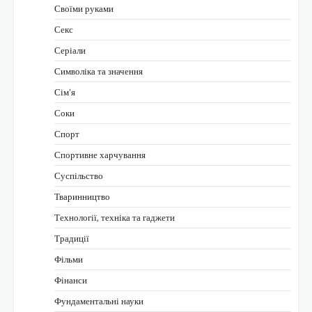
Своїми руками
Секс
Серіали
Символіка та значення
Сім’я
Соки
Спорт
Спортивне харчування
Суспільство
Тваринництво
Технології, техніка та гаджети
Традиції
Фільми
Фінанси
Фундаментальні науки