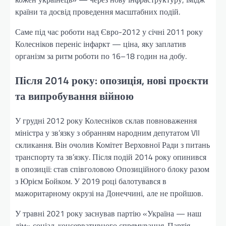
країни та досвід проведення масштабних подій.
Саме під час роботи над Євро-2012 у січні 2011 року
Колесніков переніс інфаркт — ціна, яку заплатив
організм за ритм роботи по 16–18 годин на добу.
Після 2014 року: опозиція, нові проєкти
та випробування війною
У грудні 2012 року Колесніков склав повноваження
міністра у зв’язку з обранням народним депутатом VII
скликання. Він очолив Комітет Верховної Ради з питань
транспорту та зв’язку. Після подій 2014 року опинився
в опозиції: став співголовою Опозиційного блоку разом
з Юрієм Бойком. У 2019 році балотувався в
мажоритарному окрузі на Донеччині, але не пройшов.
У травні 2021 року заснував партію «Україна — наш
дім» соціал-консервативного спрямування. Партія