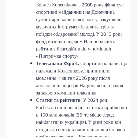
Бориса Колеснікова з 2008 року фінансує
спортивні майданчики на Донеччині,
гуманітарні хаби біля фронту, закупівлю
музичних інструментів для театрів та
поїздки обдарованої молоді. У 2013 році
фонд визнали лідером Національного
рейтингу благодійників у номінації
«Підтримка спорту».
Телеканали XSport.
Спортивні канали, що
належали Колеснікову, припинили
мовлення 1 квітня 2026 року після
анулювання ліцензії Національною радою
за заявою компанії-власника.
Статки та рейтинги.
У 2021 році
Forbes.ua оцінював його статки приблизно
в 190 млн доларів (55-те місце серед
найбагатших українців). У різні роки він
входив до списків найвпливовіших людей
країни за версіями «Кореспондент»,