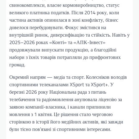
свинокомплекси, власне кормовиробництво, статус
великого платника податків. Після 2014 року, коли
частина активів опинилася в зоні конфлікту, бізнес
довелося перебудовувати. Фокус змістився на
внутрішній ринок, диверсифікацію та стійкість. Навіть у
2025–2026 роках «Конті» та «АПК-Інвест»
продовжували випускати продукцію, а благодійні
набори з їхніх товарів потрапляли до прифронтових
громад.
Окремий напрям — медіа та спорт. Колесніков володів
спортивними телеканалами XSport та XSport+. У
березні 2026 року Національна рада з питань
телебачення та радіомовлення анулювала ліцензію за
заявою компанії-власника, і канали припинили
мовлення з 1 квітня. Це рішення стало черговою
сторінкою в історії його медійних активів, які завжди
були тісно пов’язані зі спортивними інтересами.