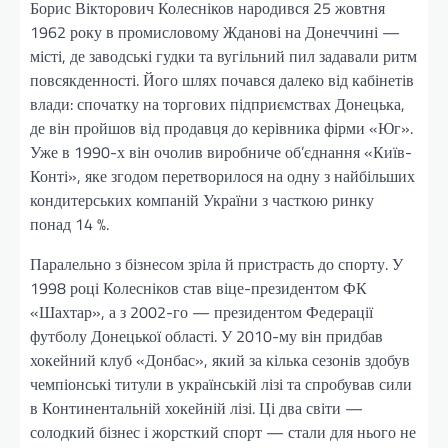
Борис Вікторович Колесніков народився 25 жовтня
1962 року в промисловому Жданові на Донеччині —
місті, де заводські гудки та вугільний пил задавали ритм
повсякденності. Його шлях почався далеко від кабінетів
влади: спочатку на торгових підприємствах Донецька,
де він пройшов від продавця до керівника фірми «Юг».
Уже в 1990-х він очолив виробниче об’єднання «Київ-
Конті», яке згодом перетворилося на одну з найбільших
кондитерських компаній України з часткою ринку
понад 14 %.
Паралельно з бізнесом зріла й пристрасть до спорту. У
1998 році Колесніков став віце-президентом ФК
«Шахтар», а з 2002-го — президентом Федерації
футболу Донецької області. У 2010-му він придбав
хокейний клуб «Донбас», який за кілька сезонів здобув
чемпіонські титули в українській лізі та спробував сили
в Континентальній хокейній лізі. Ці два світи —
солодкий бізнес і жорсткий спорт — стали для нього не