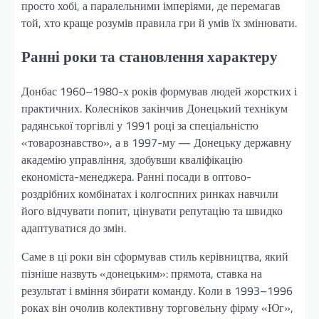
просто хобі, а паралельними імперіями, де перемагав
той, хто краще розумів правила гри й умів їх змінювати.
Ранні роки та становлення характеру
Донбас 1960–1980-х років формував людей жорстких і
практичних. Колесніков закінчив Донецький технікум
радянської торгівлі у 1991 році за спеціальністю
«товарознавство», а в 1997-му — Донецьку державну
академію управління, здобувши кваліфікацію
економіста-менеджера. Ранні посади в оптово-
роздрібних комбінатах і колгоспних ринках навчили
його відчувати попит, цінувати репутацію та швидко
адаптуватися до змін.
Саме в ці роки він сформував стиль керівництва, який
пізніше назвуть «донецьким»: прямота, ставка на
результат і вміння збирати команду. Коли в 1993–1996
роках він очолив колективну торговельну фірму «Юг»,