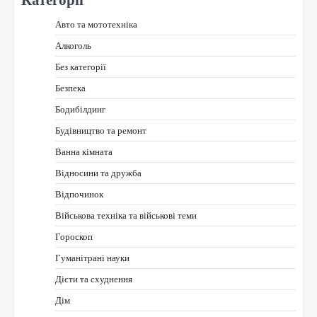
Авто та мототехніка
Алкоголь
Без категорії
Безпека
Бодибілдинг
Будівництво та ремонт
Ванна кімната
Відносини та дружба
Відпочинок
Військова техніка та військові теми
Гороскоп
Гуманітрані науки
Дієти та схуднення
Дім