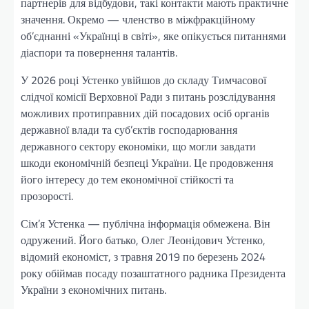
партнерів для відбудови, такі контакти мають практичне
значення. Окремо — членство в міжфракційному
об’єднанні «Українці в світі», яке опікується питаннями
діаспори та повернення талантів.
У 2026 році Устенко увійшов до складу Тимчасової
слідчої комісії Верховної Ради з питань розслідування
можливих протиправних дій посадових осіб органів
державної влади та суб’єктів господарювання
державного сектору економіки, що могли завдати
шкоди економічній безпеці України. Це продовження
його інтересу до тем економічної стійкості та
прозорості.
Сім’я Устенка — публічна інформація обмежена. Він
одружений. Його батько, Олег Леонідович Устенко,
відомий економіст, з травня 2019 по березень 2024
року обіймав посаду позаштатного радника Президента
України з економічних питань.