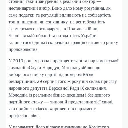
столиці, такий занурення в реальний сектор —
нестандартний вибір. Воно дало йому розуміння, як
саме податки та регуляції впливають на собівартість
тонни пшениці чи соняшнику, на рентабельність
фермерського господарства в Полтавській чи
Чернігівській області та на здатність України
залишатися одним із ключових гравців світового ринку
продовольства.
У 2019 році, у розпал президентської та парламентської
кампанії «Слуги Народу», Устенко увійшов до
виборчого списку партії під номером 86 як
безпартійний. 29 серпня того ж року він склав присягу
народного депутата Верховної Ради IX скликання.
Молодий, із реальним бізнес-досвідом і без довгого
партійного стажу — типовий представник тієї хвилі,
яка прийшла з ідеєю «привести в парламент
професіоналів».
У парламенті його відразу визначили до Комітету з