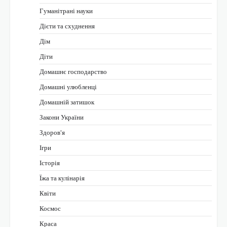
Гуманітрані науки
Дієти та схуднення
Дім
Діти
Домашнє господарство
Домашні улюбленці
Домашній затишок
Закони України
Здоров'я
Ігри
Історія
Їжа та кулінарія
Квіти
Космос
Краса