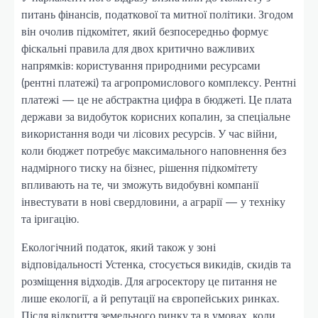
питань фінансів, податкової та митної політики. Згодом
він очолив підкомітет, який безпосередньо формує
фіскальні правила для двох критично важливих
напрямків: користування природними ресурсами
(рентні платежі) та агропромислового комплексу. Рентні
платежі — це не абстрактна цифра в бюджеті. Це плата
держави за видобуток корисних копалин, за спеціальне
використання води чи лісових ресурсів. У час війни,
коли бюджет потребує максимального наповнення без
надмірного тиску на бізнес, рішення підкомітету
впливають на те, чи зможуть видобувні компанії
інвестувати в нові свердловини, а аграрії — у техніку
та іригацію.
Екологічний податок, який також у зоні
відповідальності Устенка, стосується викидів, скидів та
розміщення відходів. Для агросектору це питання не
лише екології, а й репутації на європейських ринках.
Після відкриття земельного ринку та в умовах, коли