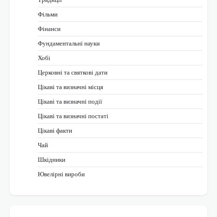
Фільми
Фінанси
Фундаментальні науки
Хобі
Церковні та святкові дати
Цікаві та визначні місця
Цікаві та визначні події
Цікаві та визначні постаті
Цікаві факти
Чай
Шкідники
Ювелірні вироби