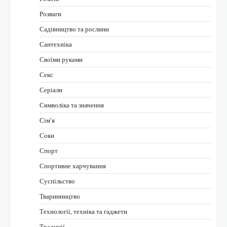
Розваги
Садівництво та рослини
Сантехніка
Своїми руками
Секс
Серіали
Символіка та значення
Сім’я
Соки
Спорт
Спортивне харчування
Суспільство
Тваринництво
Технології, техніка та гаджети
Традиції