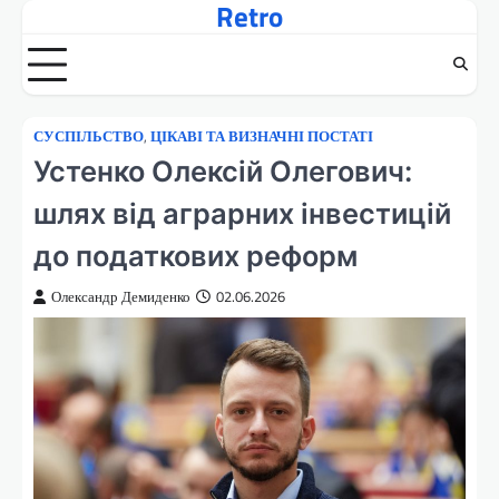
Retro
Перейти
до
вмісту
СУСПІЛЬСТВО
,
ЦІКАВІ ТА ВИЗНАЧНІ ПОСТАТІ
Устенко Олексій Олегович:
шлях від аграрних інвестицій
до податкових реформ
Олександр Демиденко
02.06.2026