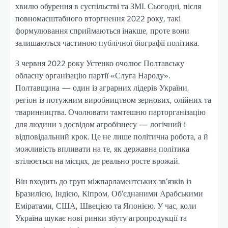
хвилю обурення в суспільстві та ЗМІ. Сьогодні, після
повномасштабного вторгнення 2022 року, такі
формулювання сприймаються інакше, проте вони
залишаються частиною публічної біографії політика.
З червня 2022 року Устенко очолює Полтавську
обласну організацію партії «Слуга Народу».
Полтавщина — один із аграрних лідерів України,
регіон із потужним виробництвом зернових, олійних та
тваринництва. Очолювати тамтешню парторганізацію
для людини з досвідом агробізнесу — логічний і
відповідальний крок. Це не лише політична робота, а й
можливість впливати на те, як державна політика
втілюється на місцях, де реально росте врожай.
Він входить до груп міжпарламентських зв’язків із
Бразилією, Індією, Кіпром, Об’єднаними Арабськими
Еміратами, США, Швецією та Японією. У час, коли
Україна шукає нові ринки збуту агропродукції та