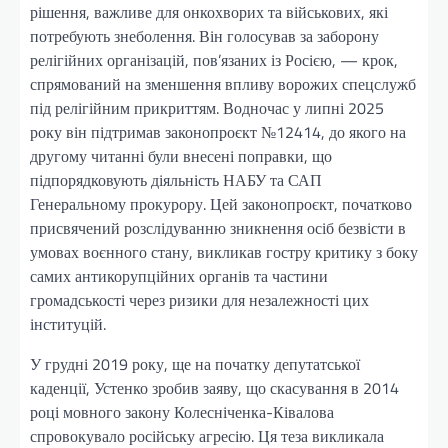
рішення, важливе для онкохворих та військових, які
потребують знеболення. Він голосував за заборону
релігійних організацій, пов’язаних із Росією, — крок,
спрямований на зменшення впливу ворожих спецслужб
під релігійним прикриттям. Водночас у липні 2025
року він підтримав законопроєкт №12414, до якого на
другому читанні були внесені поправки, що
підпорядковують діяльність НАБУ та САП
Генеральному прокурору. Цей законопроєкт, початково
присвячений розслідуванню зникнення осіб безвісти в
умовах воєнного стану, викликав гостру критику з боку
самих антикорупційних органів та частини
громадськості через ризики для незалежності цих
інституцій.
У грудні 2019 року, ще на початку депутатської
каденції, Устенко зробив заяву, що скасування в 2014
році мовного закону Колесніченка-Ківалова
спровокувало російську агресію. Ця теза викликала