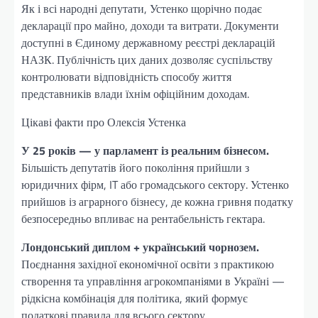
Як і всі народні депутати, Устенко щорічно подає
декларації про майно, доходи та витрати. Документи
доступні в Єдиному державному реєстрі декларацій
НАЗК. Публічність цих даних дозволяє суспільству
контролювати відповідність способу життя
представників влади їхнім офіційним доходам.
Цікаві факти про Олексія Устенка
У 25 років — у парламент із реальним бізнесом.
Більшість депутатів його покоління прийшли з
юридичних фірм, IT або громадського сектору. Устенко
прийшов із аграрного бізнесу, де кожна гривня податку
безпосередньо впливає на рентабельність гектара.
Лондонський диплом + український чорнозем.
Поєднання західної економічної освіти з практикою
створення та управління агрокомпаніями в Україні —
рідкісна комбінація для політика, який формує
податкові правила для всього сектору.