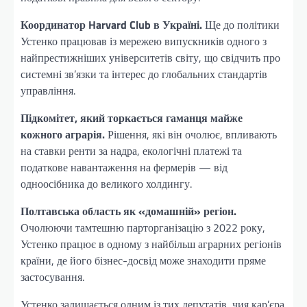
Координатор Harvard Club в Україні.
Ще до політики
Устенко працював із мережею випускників одного з
найпрестижніших університетів світу, що свідчить про
системні зв’язки та інтерес до глобальних стандартів
управління.
Підкомітет, який торкається гаманця майже
кожного аграрія.
Рішення, які він очолює, впливають
на ставки ренти за надра, екологічні платежі та
податкове навантаження на фермерів — від
одноосібника до великого холдингу.
Полтавська область як «домашній» регіон.
Очолюючи тамтешню парторганізацію з 2022 року,
Устенко працює в одному з найбільш аграрних регіонів
країни, де його бізнес-досвід може знаходити пряме
застосування.
Устенко залишається одним із тих депутатів, чия кар’єра