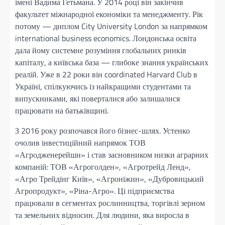
імені Вадима Гетьмана. У 2014 році він закінчив
факультет міжнародної економіки та менеджменту. Рік
потому — диплом City University London за напрямком
international business economics. Лондонська освіта
дала йому системне розуміння глобальних ринків
капіталу, а київська база — глибоке знання українських
реалій. Уже в 22 роки він coordinated Harvard Club в
Україні, спілкуючись із найкращими студентами та
випускниками, які поверталися або залишалися
працювати на батьківщині.
З 2016 року розпочався його бізнес-шлях. Устенко
очолив інвестиційний напрямок ТОВ
«Агродженерейшн» і став засновником низки аграрних
компаній: ТОВ «Агроголден», «Агротрейд Ленд»,
«Агро Трейдінг Київ», «Агроніжин», «Дубровицький
Агропродукт», «Ріна-Агро». Ці підприємства
працювали в сегментах рослинництва, торгівлі зерном
та земельних відносин. Для людини, яка виросла в