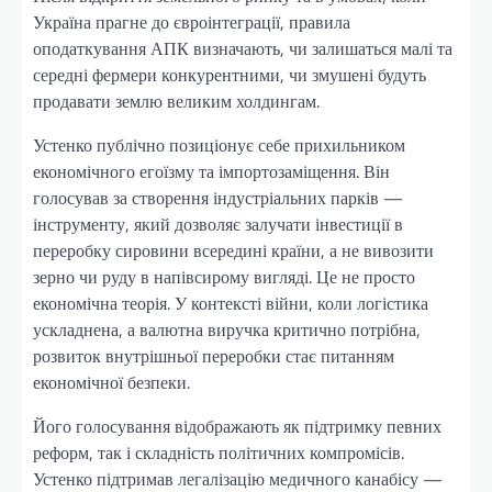
Україна прагне до євроінтеграції, правила
оподаткування АПК визначають, чи залишаться малі та
середні фермери конкурентними, чи змушені будуть
продавати землю великим холдингам.
Устенко публічно позиціонує себе прихильником
економічного егоїзму та імпортозаміщення. Він
голосував за створення індустріальних парків —
інструменту, який дозволяє залучати інвестиції в
переробку сировини всередині країни, а не вивозити
зерно чи руду в напівсирому вигляді. Це не просто
економічна теорія. У контексті війни, коли логістика
ускладнена, а валютна виручка критично потрібна,
розвиток внутрішньої переробки стає питанням
економічної безпеки.
Його голосування відображають як підтримку певних
реформ, так і складність політичних компромісів.
Устенко підтримав легалізацію медичного канабісу —