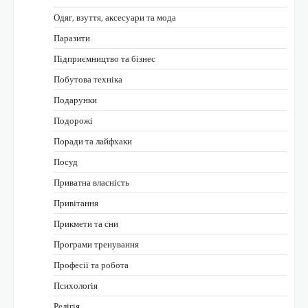
Одяг, взуття, аксесуари та мода
Паразити
Підприємництво та бізнес
Побутова техніка
Подарунки
Подорожі
Поради та лайфхаки
Посуд
Приватна власність
Привітання
Прикмети та сни
Програми тренування
Професії та робота
Психологія
Релігія