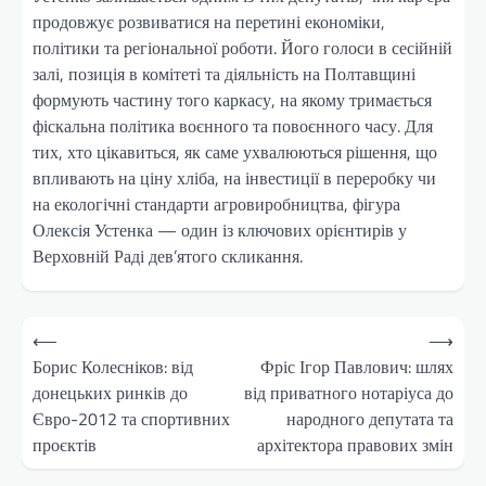
продовжує розвиватися на перетині економіки,
політики та регіональної роботи. Його голоси в сесійній
залі, позиція в комітеті та діяльність на Полтавщині
формують частину того каркасу, на якому тримається
фіскальна політика воєнного та повоєнного часу. Для
тих, хто цікавиться, як саме ухвалюються рішення, що
впливають на ціну хліба, на інвестиції в переробку чи
на екологічні стандарти агровиробництва, фігура
Олексія Устенка — один із ключових орієнтирів у
Верховній Раді дев’ятого скликання.
Навігація
⟵
⟶
записів
Борис Колесніков: від
Фріс Ігор Павлович: шлях
донецьких ринків до
від приватного нотаріуса до
Євро-2012 та спортивних
народного депутата та
проєктів
архітектора правових змін