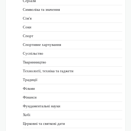
Серіали
Символіка та значення
Сім’я
Соки
Спорт
Спортивне харчування
Суспільство
Тваринництво
Технології, техніка та гаджети
Традиції
Фільми
Фінанси
Фундаментальні науки
Хобі
Церковні та святкові дати