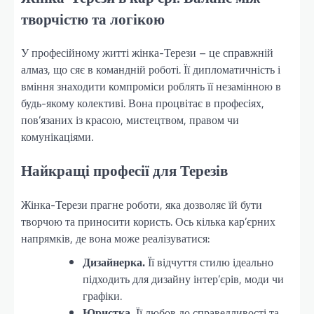
творчістю та логікою
У професійному житті жінка-Терези – це справжній
алмаз, що сяє в командній роботі. Її дипломатичність і
вміння знаходити компроміси роблять її незамінною в
будь-якому колективі. Вона процвітає в професіях,
пов’язаних із красою, мистецтвом, правом чи
комунікаціями.
Найкращі професії для Терезів
Жінка-Терези прагне роботи, яка дозволяє їй бути
творчою та приносити користь. Ось кілька кар’єрних
напрямків, де вона може реалізуватися:
Дизайнерка.
Її відчуття стилю ідеально
підходить для дизайну інтер’єрів, моди чи
графіки.
Юристка.
Її любов до справедливості та