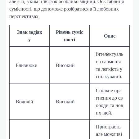
але є ті, з ким її зв’язок особливо міцний. Ось таблиця
сумісності, що допоможе розібратися в її любовних
перспективах:
Знак зодіак
Рівень суміс
Опис
у
ності
Інтелектуаль
на гармонія
Близнюки
Високий
та легкість у
спілкуванні.
Спільне пра
гнення до св
Водолій
Високий
ободи та нов
их ідей.
Пристрасть,
але можливі