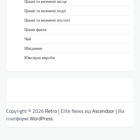
Цікаві та визначні місця
Цікаві та визначні події
Цікаві та визначні постаті
Цікаві факти
Чай
Шкідники
Ювелірні вироби
Copyright © 2026
Retro
| Elite News від
Ascendoor
| На
платформі
WordPress
.