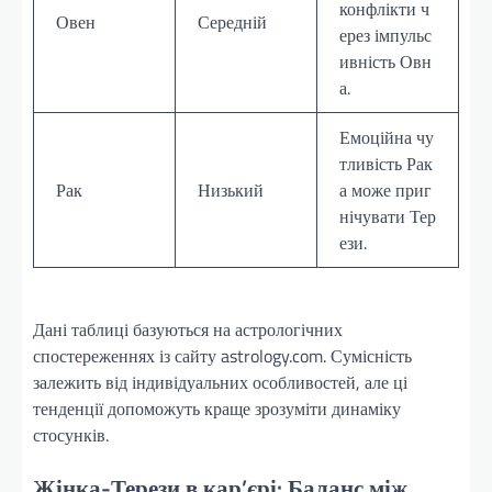
конфлікти ч
Овен
Середній
ерез імпульс
ивність Овн
а.
Емоційна чу
тливість Рак
Рак
Низький
а може приг
нічувати Тер
ези.
Дані таблиці базуються на астрологічних
спостереженнях із сайту astrology.com. Сумісність
залежить від індивідуальних особливостей, але ці
тенденції допоможуть краще зрозуміти динаміку
стосунків.
Жінка-Терези в кар’єрі: Баланс між