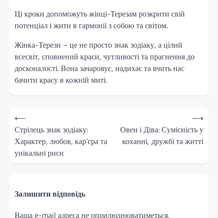
Ці кроки допоможуть жінці-Терезам розкрити свій
потенціал і жити в гармонії з собою та світом.
Жінка-Терези – це не просто знак зодіаку, а цілий
всесвіт, сповнений краси, чутливості та прагнення до
досконалості. Вона зачаровує, надихає та вчить нас
бачити красу в кожній миті.
Навігація
⟵
⟶
записів
Стрілець знак зодіаку:
Овен і Діва: Сумісність у
Характер, любов, кар’єра та
коханні, дружбі та житті
унікальні риси
Залишити відповідь
Ваша e-mail адреса не оприлюднюватиметься.