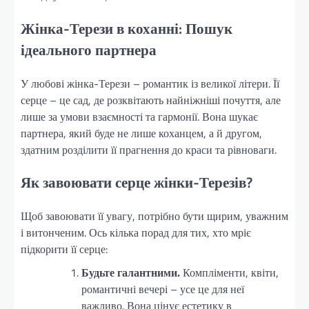
Жінка-Терези в коханні: Пошук
ідеального партнера
У любові жінка-Терези – романтик із великої літери. Її
серце – це сад, де розквітають найніжніші почуття, але
лише за умови взаємності та гармонії. Вона шукає
партнера, який буде не лише коханцем, а й другом,
здатним розділити її прагнення до краси та рівноваги.
Як завоювати серце жінки-Терезів?
Щоб завоювати її увагу, потрібно бути щирим, уважним
і витонченим. Ось кілька порад для тих, хто мріє
підкорити її серце:
Будьте галантними.
Компліменти, квіти,
романтичні вечері – усе це для неї
важливо. Вона цінує естетику в