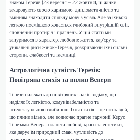
знаком Терезів (23 вересня – 22 жовтня), ці жінки
зачаровують своєю харизмою, дипломатичністю та
вмінням знаходити спільну мову з усіма. Але за їхньою
легкою посмішкою ховається глибокий внутрішній світ,
сповнений протиріч і прагнень. У цій статті ми
зануримося в характер, любовне життя, кар’єру та
унікальні риси жінок-Терезів, розкриваючи їхні сильні
сторони, слабкості та таємниці.
Астрологічна сутність Терезів:
Повітряна стихія та вплив Венери
Терези належать до повітряних знаків зодіаку, що
наділяє їх легкістю, комунікабельністю та
інтелектуальною глибиною. Їхня стихія – це потік ідей,
що плине вільно, але водночас прагне гармонії. Керує
Терезами Венера, планета любові, краси та естетики,
яка дарує їм природний смак, чутливість до
прекрасного та прагнення до рівноваги в усьому.