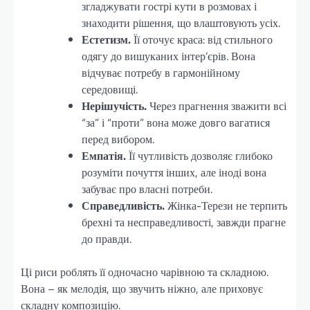
згладжувати гострі кути в розмовах і
знаходити рішення, що влаштовують усіх.
Естетизм.
Її оточує краса: від стильного
одягу до вишуканих інтер’єрів. Вона
відчуває потребу в гармонійному
середовищі.
Нерішучість.
Через прагнення зважити всі
“за” і “проти” вона може довго вагатися
перед вибором.
Емпатія.
Її чутливість дозволяє глибоко
розуміти почуття інших, але іноді вона
забуває про власні потреби.
Справедливість.
Жінка-Терези не терпить
брехні та несправедливості, завжди прагне
до правди.
Ці риси роблять її одночасно чарівною та складною.
Вона – як мелодія, що звучить ніжно, але приховує
складну композицію.