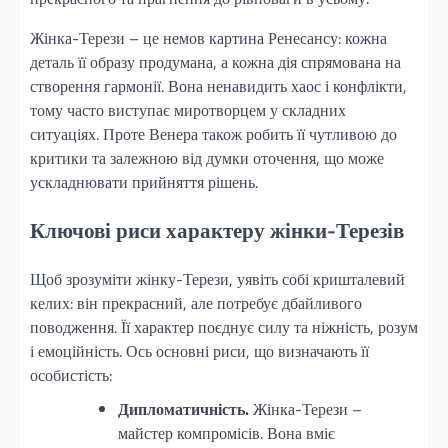
Жінка-Терези – це немов картина Ренесансу: кожна
деталь її образу продумана, а кожна дія спрямована на
створення гармонії. Вона ненавидить хаос і конфлікти,
тому часто виступає миротворцем у складних
ситуаціях. Проте Венера також робить її чутливою до
критики та залежною від думки оточення, що може
ускладнювати прийняття рішень.
Ключові риси характеру жінки-Терезів
Щоб зрозуміти жінку-Терези, уявіть собі кришталевий
келих: він прекрасний, але потребує дбайливого
поводження. Її характер поєднує силу та ніжність, розум
і емоційність. Ось основні риси, що визначають її
особистість:
Дипломатичність.
Жінка-Терези –
майстер компромісів. Вона вміє