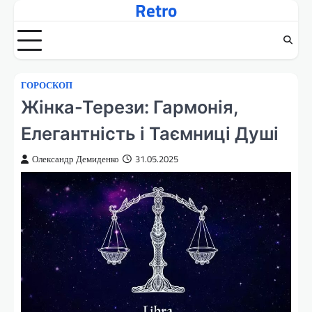
Retro
Перейти
до
вмісту
ГОРОСКОП
Жінка-Терези: Гармонія,
Елегантність і Таємниці Душі
Олександр Демиденко
31.05.2025