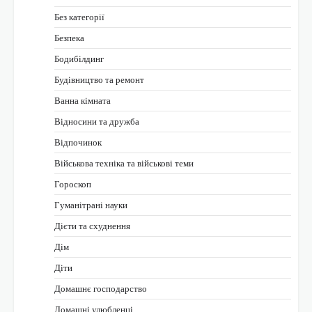
Без категорії
Безпека
Бодибілдинг
Будівництво та ремонт
Ванна кімната
Відносини та дружба
Відпочинок
Військова техніка та військові теми
Гороскоп
Гуманітрані науки
Дієти та схуднення
Дім
Діти
Домашнє господарство
Домашні улюбленці