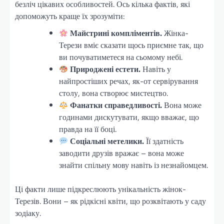
безліч цікавих особливостей. Ось кілька фактів, які
допоможуть краще їх зрозуміти:
Майстрині компліментів.
Жінка-
Терези вміє сказати щось приємне так, що
ви почуватиметеся на сьомому небі.
Природжені естети.
Навіть у
найпростіших речах, як-от сервірування
столу, вона створює мистецтво.
Фанатки справедливості.
Вона може
годинами дискутувати, якщо вважає, що
правда на її боці.
Соціальні метелики.
Її здатність
заводити друзів вражає – вона може
знайти спільну мову навіть із незнайомцем.
Ці факти лише підкреслюють унікальність жінок-
Терезів. Вони – як рідкісні квіти, що розквітають у саду
зодіаку.