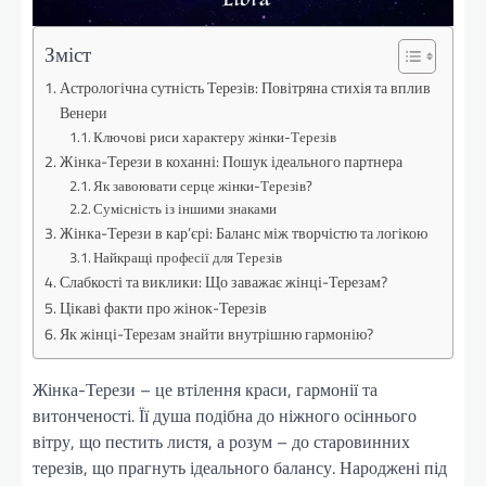
Зміст
Астрологічна сутність Терезів: Повітряна стихія та вплив
Венери
Ключові риси характеру жінки-Терезів
Жінка-Терези в коханні: Пошук ідеального партнера
Як завоювати серце жінки-Терезів?
Сумісність із іншими знаками
Жінка-Терези в кар’єрі: Баланс між творчістю та логікою
Найкращі професії для Терезів
Слабкості та виклики: Що заважає жінці-Терезам?
Цікаві факти про жінок-Терезів
Як жінці-Терезам знайти внутрішню гармонію?
Жінка-Терези – це втілення краси, гармонії та
витонченості. Її душа подібна до ніжного осіннього
вітру, що пестить листя, а розум – до старовинних
терезів, що прагнуть ідеального балансу. Народжені під