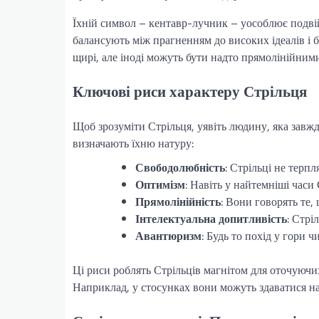
Їхній символ – кентавр-лучник – уособлює подвійн
балансують між прагненням до високих ідеалів і
щирі, але іноді можуть бути надто прямолінійним
Ключові риси характеру Стрільця
Щоб зрозуміти Стрільця, уявіть людину, яка завжд
визначають їхню натуру:
Свободолюбність
: Стрільці не терп
Оптимізм
: Навіть у найтемніші часи
Прямолінійність
: Вони говорять те,
Інтелектуальна допитливість
: Стрі
Авантюризм
: Будь то похід у гори 
Ці риси роблять Стрільців магнітом для оточуючих
Наприклад, у стосунках вони можуть здаватися на