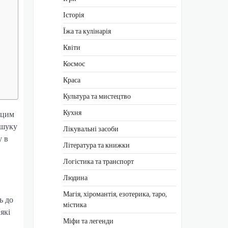
Історія
Їжа та кулінарія
Квіти
Космос
Краса
Культура та мистецтво
Кухня
 цим
ошуку
Лікувальні засоби
у в
Література та книжки
Логістика та транспорт
Людина
Магія, хіромантія, езотерика, таро,
ь до
містика
які
Міфи та легенди