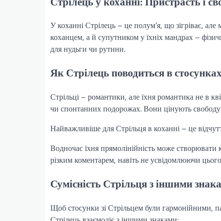
Стрілець у коханні: Пристрасть і св
У коханні Стрілець – це полум’я, що зігріває, ал
коханцем, а й супутником у їхніх мандрах – фізи
для нудьги чи рутини.
Як Стрілець поводиться в стосунка
Стрільці – романтики, але їхня романтика не в кві
чи спонтанних подорожах. Вони цінують свободу,
Найважливіше для Стрільця в коханні – це відчуття
Водночас їхня прямолінійність може створювати 
різким коментарем, навіть не усвідомлюючи цього
Сумісність Стрільця з іншими знак
Щоб стосунки зі Стрільцем були гармонійними, па
Стрілець взаємодіє з іншими знаками: