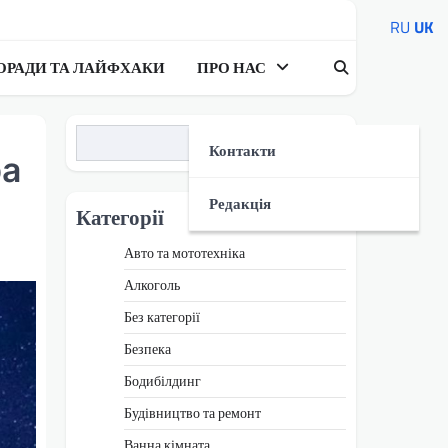
RU
UK
ОРАДИ ТА ЛАЙФХАКИ
ПРО НАС
Пошук
Контакти
ра
Редакція
Категорії
Авто та мототехніка
Алкоголь
Без категорії
Безпека
Бодибілдинг
Будівництво та ремонт
Ванна кімната