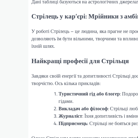
Дані таблиці базуються на астрологічних джерелах
Стрілець у кар’єрі: Мрійники з амб
У роботі Стрілець – це людина, яка прагне не прос
дозволяють їм бути вільними, творчими та впливов
їхній шлях.
Найкращі професії для Стрільця
Завдяки своїй енергії та допитливості Стрільці до
творчістю. Ось кілька прикладів:
Туристичний гід або блогер
: Подоро
гідами.
Викладач або філософ
: Стрільці лю
Журналіст
: Їхня допитливість і вмі
Підприємець
: Стрільці не бояться ри
Однак Стрільцям варто уникати монотонних профес