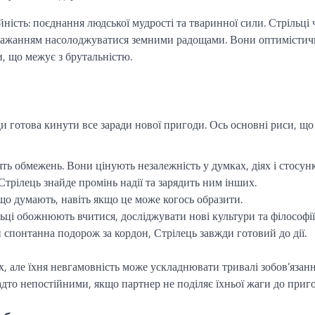
ість: поєднання людської мудрості та тваринної сили. Стрільці 
 бажанням насолоджуватися земними радощами. Вони оптимістич
и, що межує з брутальністю.
и готова кинути все заради нової пригоди. Ось основні риси, що
лять обмежень. Вони цінують незалежність у думках, діях і стосун
 Стрілець знайде промінь надії та зарядить ним інших.
 що думають, навіть якщо це може когось образити.
льці обожнюють вчитися, досліджувати нові культури та філософії
чи спонтанна подорож за кордон, Стрілець завжди готовий до дії.
, але їхня невгамовність може ускладнювати тривалі зобов’язанн
дто непостійними, якщо партнер не поділяє їхньої жаги до приго