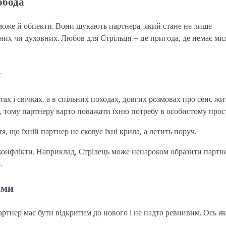
обода
е може й обпекти. Вони шукають партнера, який стане не лише
чних чи духовних. Любов для Стрільця – це пригода, де немає міс
х
тах і свічках, а в спільних походах, довгих розмовах про сенс жи
 тому партнеру варто поважати їхню потребу в особистому прост
, що їхній партнер не сковує їхні крила, а летить поруч.
конфлікти. Наприклад, Стрілець може ненароком образити партн
.
ами
ртнер має бути відкритим до нового і не надто ревнивим. Ось як