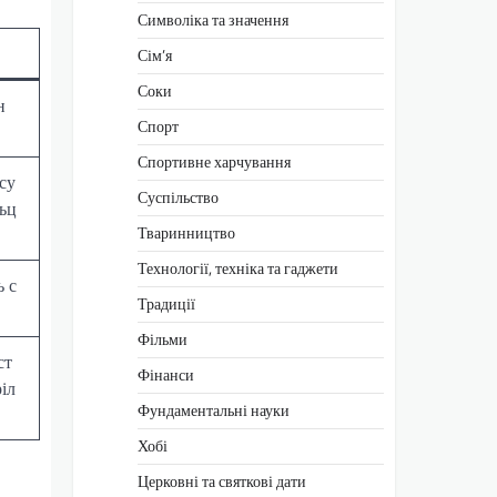
Символіка та значення
Сім’я
Соки
н
Спорт
Спортивне харчування
су
Суспільство
ьц
Тваринництво
Технології, техніка та гаджети
 с
Традиції
Фільми
ст
Фінанси
іл
Фундаментальні науки
Хобі
Церковні та святкові дати