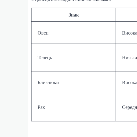
Знак
Овен
Висок
Телець
Низька
Близнюки
Висок
Рак
Середн