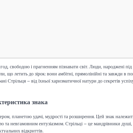
год, свободою і прагненням пізнавати світ. Люди, народжені під
іли, що летить до зірок: вони амбітні, прямолінійні та завжди в п
рані Стрільця – від їхньої харизматичної натури до секретів успіх
ктеристика знака
ером, планетою удачі, мудрості та розширення. Цей знак належит
тю та невгамовним ентузіазмом. Стрільці – це мандрівники душі, 
ктуальних відкриттів.