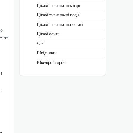
Цікаві та визначні місця
Цікаві та визначні події
Цікаві та визначні постаті
що
Цікаві факти
– не
Чай
Шкідники
Ювелірні вироби
і
и
ти