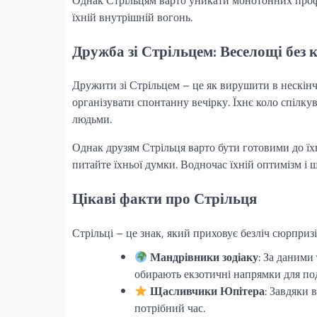
їхній внутрішній вогонь.
Дружба зі Стрільцем: Веселощі без 
Дружити зі Стрільцем – це як вирушити в нескін
організувати спонтанну вечірку. Їхнє коло спілку
людьми.
Однак друзям Стрільця варто бути готовими до їхн
питайте їхньої думки. Водночас їхній оптимізм і
Цікаві факти про Стрільця
Стрільці – це знак, який приховує безліч сюрпризі
Мандрівники зодіаку
: За даними
обирають екзотичні напрямки для под
Щасливчики Юпітера
: Завдяки 
потрібний час.