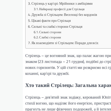
Стрілець у кар’єрі: Мрійники з амбіціями
Найкращі професії для Стрільця
Дружба зі Стрільцем: Веселощі без кордонів
Цікаві факти про Стрільця
Сильні та слабкі сторони Стрільця
Сильні сторони
Слабкі сторони
Як взаємодіяти зі Стрільцем: Поради для всіх
Стрілець – це вогняний знак, що палає жагою при
знаком (23 листопада – 21 грудня), подібні до стр
нових горизонтів. У цій статті ми розкриємо всі г
коханні, кар’єрі та дружбі.
Хто такий Стрілець: Загальна хара
Стрілець – дев’ятий знак зодіаку, керований Юпіт
стихії вогню, що наділяє його енергією, пристрас
прагнуть не лише фізичних подорожей, а й інтеле