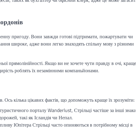
кордонів
ченну пригоду. Вони завжди готові підтримати, пожартувати чи
вання широке, адже вони легко знаходять спільну мову з різними
ьої прямолінійності. Якщо ви не хочете чути правду в очі, краще
 щирість роблять їх незамінними компаньйонами.
в. Ось кілька цікавих фактів, що допоможуть краще їх зрозуміти:
 туристичного порталу Wanderlust, Стрільці частіше за інші знак
орожей, такі як Ісландія чи Непал.
впливу Юпітера Стрільці часто опиняються в потрібному місці в