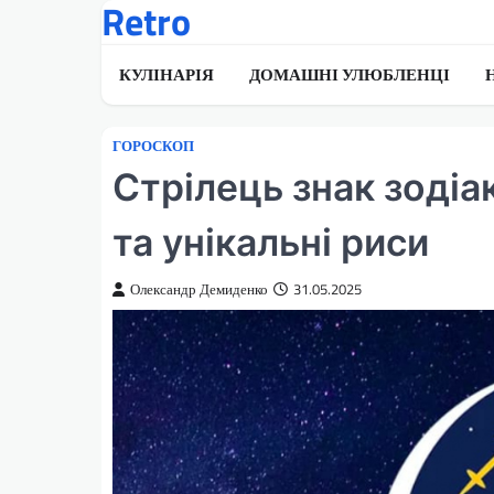
Retro
Перейти
до
вмісту
КУЛІНАРІЯ
ДОМАШНІ УЛЮБЛЕНЦІ
ГОРОСКОП
Стрілець знак зодіа
та унікальні риси
Олександр Демиденко
31.05.2025