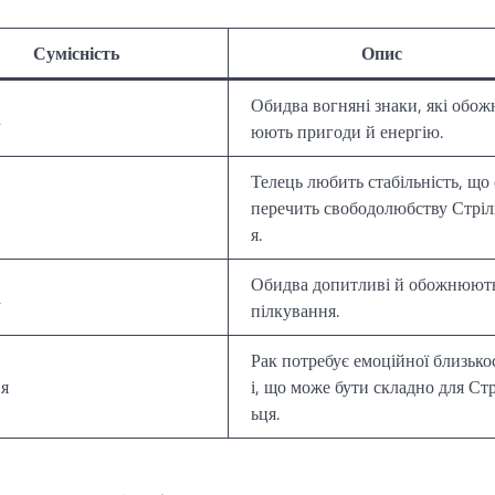
Сумісність
Опис
Обидва вогняні знаки, які обож
а
юють пригоди й енергію.
Телець любить стабільність, що 
перечить свободолюбству Стріл
я.
Обидва допитливі й обожнюють
а
пілкування.
Рак потребує емоційної близько
я
і, що може бути складно для Стр
ьця.