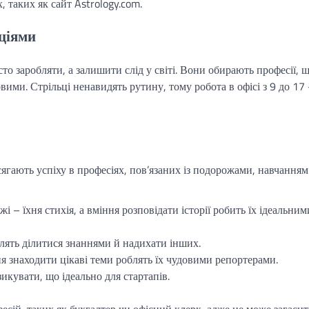
, таких як сайт Astrology.com.
іціями
то заробляти, а залишити слід у світі. Вони обирають професії, 
ими. Стрільці ненавидять рутину, тому робота в офісі з 9 до 17 
сягають успіху в професіях, пов’язаних із подорожами, навчанням 
жі – їхня стихія, а вміння розповідати історії робить їх ідеальним
блять ділитися знаннями й надихати інших.
ння знаходити цікаві теми роблять їх чудовими репортерами.
зикувати, що ідеально для стартапів.
ій, таких як бухгалтер чи офісний клерк, адже це може загаси