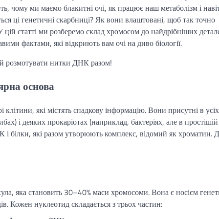
ть, чому ми маємо блакитні очі, як працює наш метаболізм і навіт
ться ці генетичні скарбниці? Як вони влаштовані, щоб так точно
У цій статті ми розберемо склад хромосом до найдрібніших детал
вими фактами, які відкриють вам очі на диво біології.
вай розмотувати нитки ДНК разом!
ярна основа
 клітини, які містять спадкову інформацію. Вони присутні в усіх
бах) і деяких прокаріотах (наприклад, бактеріях, але в простішій
і білки, які разом утворюють комплекс, відомий як хроматин. 
ула, яка становить 30–40% маси хромосоми. Вона є носієм генет
дів. Кожен нуклеотид складається з трьох частин: