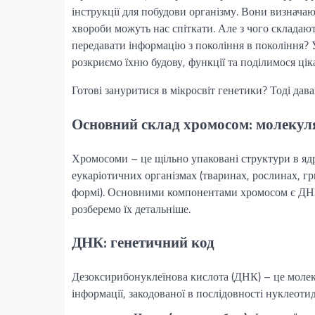
інструкції для побудови організму. Вони визначаю
хвороби можуть нас спіткати. Але з чого складаю
передавати інформацію з покоління в покоління? 
розкриємо їхню будову, функції та поділимося ціка
Готові зануритися в мікросвіт генетики? Тоді да
Основний склад хромосом: молекул
Хромосоми – це щільно упаковані структури в ядрі
еукаріотичних організмах (тваринах, рослинах, гри
формі). Основними компонентами хромосом є ДНК 
розберемо їх детальніше.
ДНК: генетичний код
Дезоксирибонуклеїнова кислота (ДНК) – це молек
інформації, закодованої в послідовності нуклеоти