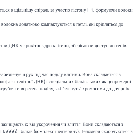
ться в щільнішу спіраль за участю гістону H1, формуючи волокн
у волокна додатково компактуються в петлі, які кріпляться до
три ДНК у крихітне ядро клітини, зберігаючи доступ до генів.
безпечує її рух під час поділу клітини. Вона складається з
фа-сателітної ДНК) і спеціальних білків, таких як ценромерні
трубочки веретена поділу, які “тягнуть” хромосоми до дочірніх
 захищають їх від укорочення чи злиття. Вони складаються з
AGGG) і білків (комплекс шелтерину). Теломери скорочуються з