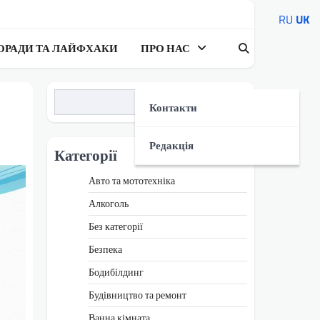
RU
UK
ОРАДИ ТА ЛАЙФХАКИ
ПРО НАС
Пошук
Контакти
Редакція
Категорії
Авто та мототехніка
Алкоголь
Без категорії
Безпека
Бодибілдинг
Будівництво та ремонт
Ванна кімната