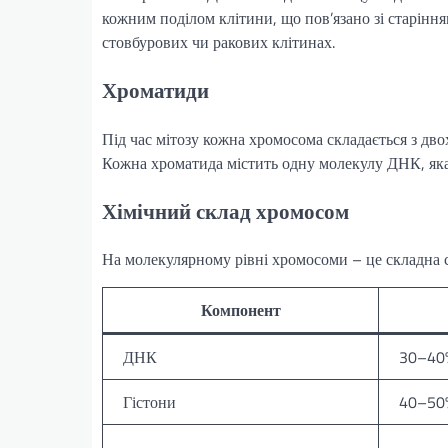
кожним поділом клітини, що пов’язано зі старінн
стовбурових чи ракових клітинах.
Хроматиди
Під час мітозу кожна хромосома складається з дво
Кожна хроматида містить одну молекулу ДНК, яка 
Хімічний склад хромосом
На молекулярному рівні хромосоми – це складна с
Компонент
ДНК
30–40
Гістони
40–50