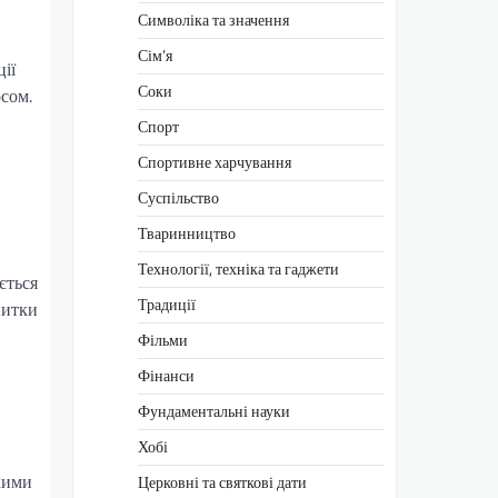
Символіка та значення
Сім’я
ції
Соки
сом.
Спорт
Спортивне харчування
Суспільство
Тваринництво
Технології, техніка та гаджети
ється
Традиції
нитки
Фільми
Фінанси
Фундаментальні науки
Хобі
кими
Церковні та святкові дати