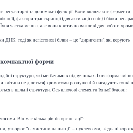
ть регуляторні та допоміжні функції. Вони включають ферменти
ації), фактори транскрипції (для активації генів) і білки репара
Їхня частка менша, але вони критично важливі для роботи хромо
и ДНК, тоді як негістонові білки – це “диригенти”, які керують
о компактної форми
дібні структури, які ми бачимо в підручниках. Їхня форма зміню
ли клітина не ділиться) хромосоми розпушені й нагадують тонкі 
ються в щільні структури. Ось ключові елементи їхньої будови:
соми. Він має кілька рівнів організації:
они, утворює “намистини на нитці” – нуклеосоми, з’єднані корот