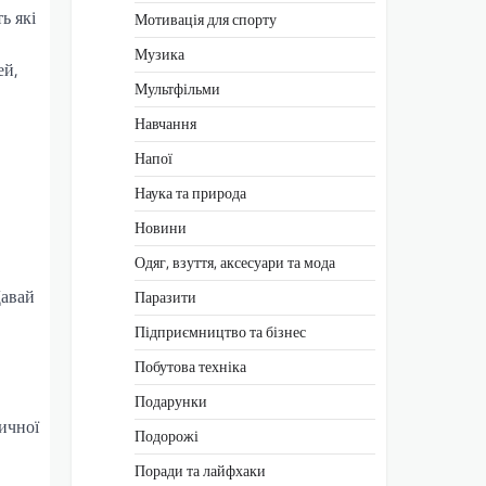
ь які
Мотивація для спорту
Музика
ей,
Мультфільми
Навчання
Напої
Наука та природа
Новини
Одяг, взуття, аксесуари та мода
Давай
Паразити
Підприємництво та бізнес
Побутова техніка
Подарунки
ичної
Подорожі
Поради та лайфхаки