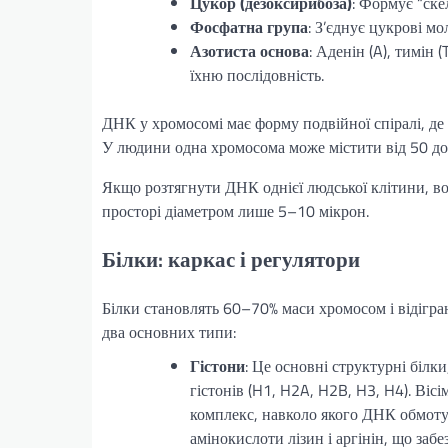
Цукор (дезоксирибоза)
: Формує “ск
Фосфатна група
: З’єднує цукрові м
Азотиста основа
: Аденін (A), тимін 
їхню послідовність.
ДНК у хромосомі має форму подвійної спіралі, де д
У людини одна хромосома може містити від 50 до 
Якщо розтягнути ДНК однієї людської клітини, во
просторі діаметром лише 5–10 мікрон.
Білки: каркас і регулятори
Білки становлять 60–70% маси хромосом і відіграю
два основних типи:
Гістони
: Це основні структурні білк
гістонів (H1, H2A, H2B, H3, H4). Віс
комплекс, навколо якого ДНК обмотує
амінокислоти лізин і аргінін, що заб