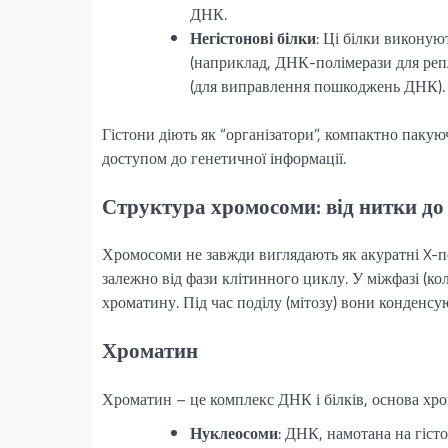
ДНК.
Негістонові білки
: Ці білки виконую
(наприклад, ДНК-полімерази для реплік
(для виправлення пошкоджень ДНК). 
Гістони діють як “організатори”, компактно пакуюч
доступом до генетичної інформації.
Структура хромосоми: від нитки д
Хромосоми не завжди виглядають як акуратні X-по
залежно від фази клітинного циклу. У міжфазі (ко
хроматину. Під час поділу (мітозу) вони конденсу
Хроматин
Хроматин – це комплекс ДНК і білків, основа хромо
Нуклеосоми
: ДНК, намотана на гіст