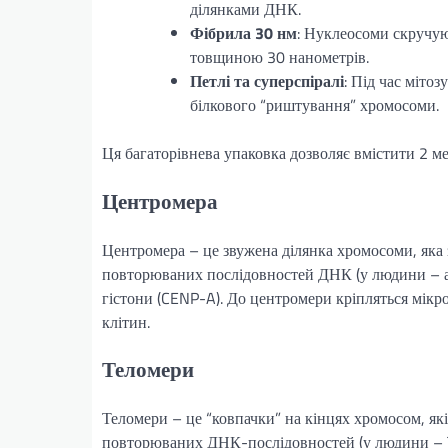
ділянками ДНК.
Фібрила 30 нм
: Нуклеосоми скручую
товщиною 30 нанометрів.
Петлі та суперспіралі
: Під час мітоз
білкового “риштування” хромосоми.
Ця багаторівнева упаковка дозволяє вмістити 2 ме
Центромера
Центромера – це звужена ділянка хромосоми, яка за
повторюваних послідовностей ДНК (у людини – аль
гістони (CENP-A). До центромери кріпляться мікро
клітин.
Теломери
Теломери – це “ковпачки” на кінцях хромосом, які
повторюваних ДНК-послідовностей (у людини – TT