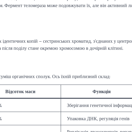
ям. Фермент теломераза може подовжувати їх, але він активний л
х ідентичних копій – сестринських хроматид, з’єднаних у центро
після поділу стане окремою хромосомою в дочірній клітині.
уміш органічних сполук. Ось їхній приблизний склад:
Відсоток маси
Функція
%
Зберігання генетичної інформац
%
Упаковка ДНК, регуляція генів
Реплікація, транскрипція, репар