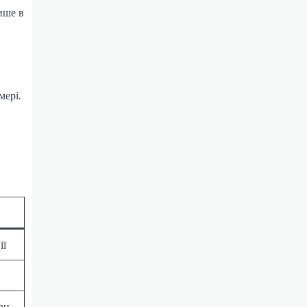
ише в
мері.
ії
ац