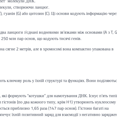
елет” молекули ДНК.
олекули, створюючи ланцюг.
(T), гуанін (G) або цитозин (C). Ці основи кодують інформацію чере
ва ланцюги з’єднані водневими зв’язками між основами (A з T, G 
250 млн пар основ, що кодують тисячі генів.
на сягне 2 метрів, але в хромосомі вона компактно упакована в
ть ключову роль у їхній структурі та функціях. Вони поділяютьс
и, які формують “котушки” для намотування ДНК. Існує п’ять типі
ім гістонів (по два кожного типу, крім H1) утворюють нуклеосому
ться приблизно 1,65 раза (147 пар основ). Гістони багаті на
езпечує їхній позитивний заряд для взаємодії з негативно зарядж