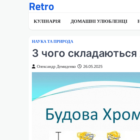
Retro
Перейти
до
вмісту
КУЛІНАРІЯ
ДОМАШНІ УЛЮБЛЕНЦІ
НАУКА ТА ПРИРОДА
З чого складаються
Олександр Демиденко
26.05.2025