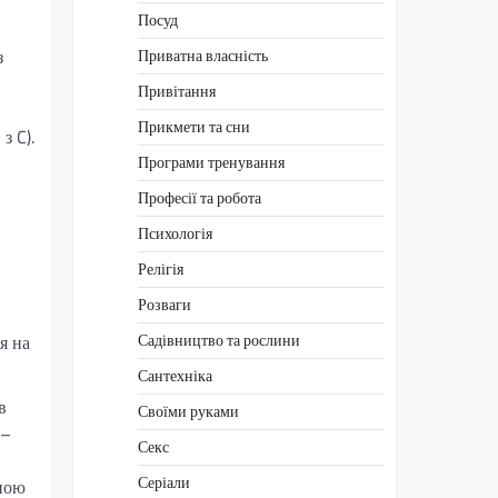
Посуд
Приватна власність
з
Привітання
Прикмети та сни
з C).
Програми тренування
Професії та робота
Психологія
Релігія
Розваги
Садівництво та рослини
я на
Сантехніка
в
Своїми руками
 –
Секс
Серіали
еною