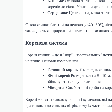
Ксилема
: Основна частина ствола, щ
коренів до гілок. У ялинки деревина м
Серцевина
: Центральна, м’яка части
Ствол ялинки багатий на целюлозу (40–50%), лігні
також діють як природний антисептик, захищаючи 
Коренева система
Корені ялинки – це її “якір” і “постачальник” пож
не вглиб. Основні компоненти:
Головний корінь
: У молодих ялинок 
Бічні корені
: Розходяться на 5–10 м
збільшують площу поглинання.
Мікориза
: Симбіотичні гриби на кор
Корені містять целюлозу, лігнін і вуглеводи, які 
вразливими до сильних вітрів, тому їх часто виса