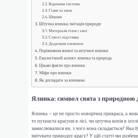
Коренева система
Гілки та хвоя
Шишки
Штучна ялинка: імітація природи
Матеріали гілок і хвої
Ствол і підставка
Додаткові елементи
Порівняння живої та штучної ялинки
Екологічний аспект: ялинка та природа
Цікаві факти про ялинки
Міфи про ялинки
Як доглядати за ялинкою
Ялинка: символ свята з природною 
Ялинка – це не просто новорічна прикраса, а жив
то пухнаста красуня в лісі, чи штучна копія в осел
замислювалися ви, з чого вона складається? Яка 
імітувати природну красу? У цій статті ми розбе