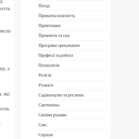
ід
Посуд
иття.
Приватна власність
Привітання
Смоли
Прикмети та сни
Програми тренування
Професії та робота
Психологія
ир, а
Релігія
Розваги
, які
Садівництво та рослини
Сантехніка
нтів.
Своїми руками
и
Секс
Серіали