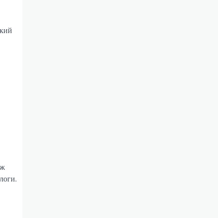
,
йкий
аж
логи.