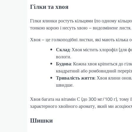
Гілки та хвоя
Гілки ялинки ростуть кільцями (по одному кільцю
тонкою корою і несуть хвою – видозмінене листя.
Хвоя – це голкоподібні листки, які мають кілька 
Склад
: Хвоя містить хлорофіл (для ф
вологи.
Будова
: Кожна хвоя кріпиться до гілк
квадратний або ромбовидний переріз,
Тривалість життя
: Хвоя ялини онов
швидше.
Хвоя багата на вітамін С (до 300 мг/100 г), тому 
характерного хвойного аромату, який ми асоціює
Шишки