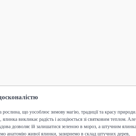
досконалістю
а рослина, що уособлює зимову магію, традиції та красу природи
і, ялинка викликає радість і асоціюється зі святковим теплом. Але
будова дозволяє їй залишатися зеленою в мороз, а штучним ялинк
ремо анатомію живої ялинки, зазирнемо в склад штучних дерев,