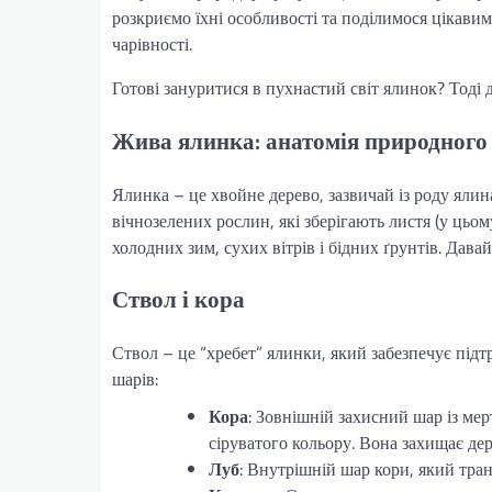
розкриємо їхні особливості та поділимося цікави
чарівності.
Готові зануритися в пухнастий світ ялинок? Тоді д
Жива ялинка: анатомія природного
Ялинка – це хвойне дерево, зазвичай із роду ялина
вічнозелених рослин, які зберігають листя (у цьом
холодних зим, сухих вітрів і бідних ґрунтів. Дава
Ствол і кора
Ствол – це “хребет” ялинки, який забезпечує підт
шарів:
Кора
: Зовнішній захисний шар із мер
сіруватого кольору. Вона захищає дер
Луб
: Внутрішній шар кори, який тран