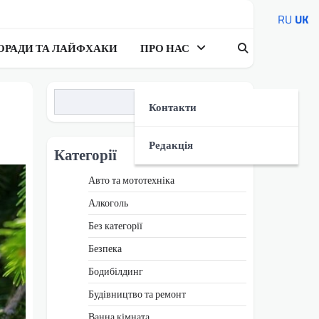
RU
UK
ОРАДИ ТА ЛАЙФХАКИ
ПРО НАС
Пошук
Контакти
Редакція
Категорії
Авто та мототехніка
Алкоголь
Без категорії
Безпека
Бодибілдинг
Будівництво та ремонт
Ванна кімната