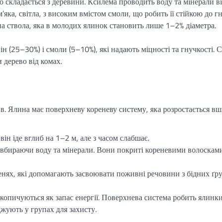
о складається з деревини. Ксилема проводить воду та мінерали в
’яка, світла, з високим вмістом смоли, що робить її стійкою до гн
на ствола, яка в молодих ялинок становить лише 1–2% діаметра.
н (25–30%) і смоли (5–10%), які надають міцності та гнучкості. 
дерево від комах.
ив. Ялина має поверхневу кореневу систему, яка розростається вш
він іде вглиб на 1–2 м, але з часом слабшає.
, вбираючи воду та мінерали. Вони покриті кореневими волосками
енях, які допомагають засвоювати поживні речовини з бідних ґру
накопичуються як запас енергії. Поверхнева система робить ялинк
джують у групах для захисту.