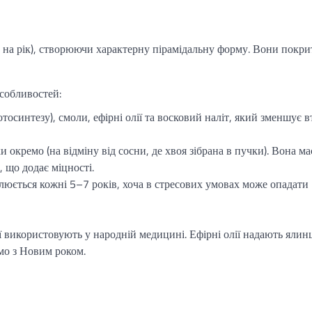
 на рік), створюючи характерну пірамідальну форму. Вони покри
особливостей:
отосинтезу), смоли, ефірні олії та восковий наліт, який зменшує в
и окремо (на відміну від сосни, де хвоя зібрана в пучки). Вона ма
 що додає міцності.
люється кожні 5–7 років, хоча в стресових умовах може опадати
її використовують у народній медицині. Ефірні олії надають ялин
мо з Новим роком.