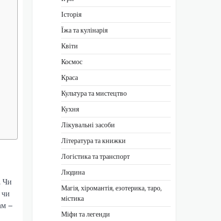
Історія
Їжа та кулінарія
Квіти
Космос
Краса
Культура та мистецтво
Кухня
Лікувальні засоби
Література та книжки
Логістика та транспорт
Людина
. Чи
Магія, хіромантія, езотерика, таро,
 чи
містика
ам –
Міфи та легенди