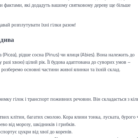
ми фактами, які додадуть вашому святковому дереву ще більше
авай розплутувати їхні гілки разом!
 дива
 (Picea), рідше сосна (Pinus) чи ялиця (Abies). Вона належить до
у разі хвою) цілий рік. Її будова адаптована до суворих умов –
й розберемо основні частини живої ялинки та їхній склад.
римку гілок і транспорт поживних речовин. Він складається з кіл
твих клітин, багатих смолою. Кора ялини тонка, луската, бурого 
ево від морозу, шкідників і грибків.
спортує цукри від хвої до коренів.