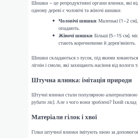
Шишки – це репродуктивні органи ялинки, які ві
одному дереві є чоловічі та жіночі шишки:
Чоловічі шишки
: Маленькі (1–2 см
опадають.
Жіночі шишки
: Більші (5–15 см), м
стають коричневими й дерев’яніють.
Шишки складаються з лусок, під якими ховаються 
лігнін і смоли, які захищають насіння від вологи т
Штучна ялинка: імітація природи
Штучні ялинки стали популярною альтернативою ж
рубати ліс). Але з чого вони зроблені? Їхній скла
Матеріали гілок і хвої
Гілки штучної ялинки імітують хвою за допомого