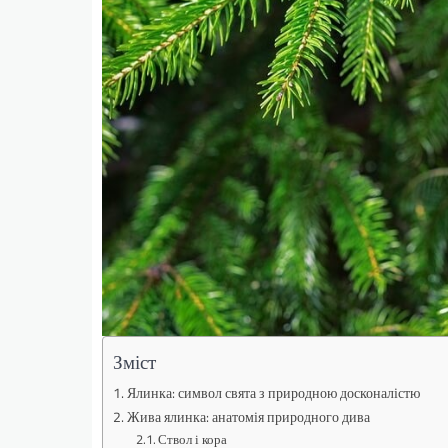
Зміст
Ялинка: символ свята з природною досконалістю
Жива ялинка: анатомія природного дива
Ствол і кора