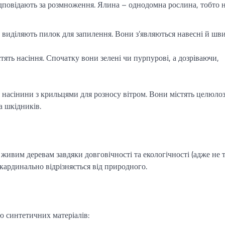
дповідають за розмноження. Ялина – однодомна рослина, тобто 
), виділяють пилок для запилення. Вони з’являються навесні й шв
істять насіння. Спочатку вони зелені чи пурпурові, а дозріваючи,
насінини з крильцями для розносу вітром. Вони містять целюлоз
а шкідників.
ивим деревам завдяки довговічності та екологічності (адже не 
д кардинально відрізняється від природного.
ю синтетичних матеріалів: