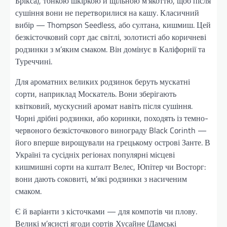
Брікса), тонкою шкіркою й щільною м’якоттю, щоб після
сушіння вони не перетворилися на кашу. Класичний
вибір — Thompson Seedless, або султана, кишмиш. Цей
безкісточковий сорт дає світлі, золотисті або коричневі
родзинки з м’яким смаком. Він домінує в Каліфорнії та
Туреччині.
Для ароматних великих родзинок беруть мускатні
сорти, наприклад Москатель. Вони зберігають
квітковий, мускусний аромат навіть після сушіння.
Чорні дрібні родзинки, або коринки, походять із темно-
червоного безкісточкового винограду Black Corinth —
його вперше вирощували на грецькому острові Занте. В
Україні та сусідніх регіонах популярні місцеві
кишмишні сорти на кшталт Велес, Юпітер чи Восторг:
вони дають соковиті, м’які родзинки з насиченим
смаком.
Є й варіанти з кісточками — для компотів чи плову.
Великі м’ясисті ягоди сортів Хусайне (Дамські