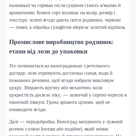
пальчики) чи герміан після сушіння стають м’якими й
ароматними. Кожен сорт впливає на колір, розмір і
текстуру: зелені ягоди дають світлі родзинки, червоні
— темні, а обробка сульфітом зберігає золотий відтінок.
Промислове виробництво родзинок:
етапи від лози до упаковки
Усе починається на виноградниках з ретельного
догляду: лози отримують достатньо сонця, води й
поживних речовин, щоб ягоди набрали максимум
цукру. Збирають вручну або механічно, коли
цукристість досягає піку, — зазвичай у серпні-вересні в
північній півкулі. Грона зрізають цілими, щоб не
пошкодити ягоди.
Далі — передобробка. Виноград занурюють у лужний
розчин з олією (поташ або подібне), який знімає