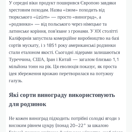
У середні віки продукт поширився Європою завдяки
хрестовим походам. Назва «ізюм» походить від
тюркського «üzüm» — просто «виноград», а
«родзинки» — від польського через німецьке та
латинське коріння, пов’язане з гронами. У XIX столітті
Каліфорнія запустила комерційне виробництво на базі
сортів мускату, і з 1851 року американські родзинки
стали еталоном якості. Сьогодні лідерами залишаються
Туреччина, США, Іран і Китай — загалом близько 1,1
мільйона тонн на рік. Ця еволюція показує, як проста
ідея збереження врожаю перетворилася на потужну
галузь.
Які сорти винограду використовують
для родзинок
Не кожен виноград підходить: потрібні солодкі ягоди з
високим рівнем цукру (понад 20–22° за шкалою