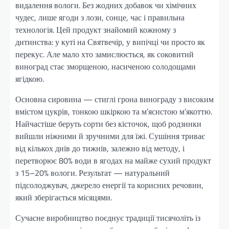
видалення вологи. Без жодних добавок чи хімічних
чудес, лише ягоди з лози, сонце, час і правильна
технологія. Цей продукт знайомий кожному з
дитинства: у куті на Святвечір, у випічці чи просто як
перекус. Але мало хто замислюється, як соковитий
виноград стає зморщеною, насиченою солодощами
ягідкою.
Основна сировина — стиглі грона винограду з високим
вмістом цукрів, тонкою шкіркою та м’ясистою м’якоттю.
Найчастіше беруть сорти без кісточок, щоб родзинки
вийшли ніжними й зручними для їжі. Сушіння триває
від кількох днів до тижнів, залежно від методу, і
перетворює 80% води в ягодах на майже сухий продукт
з 15–20% вологи. Результат — натуральний
підсолоджувач, джерело енергії та корисних речовин,
який зберігається місяцями.
Сучасне виробництво поєднує традиції тисячоліть із