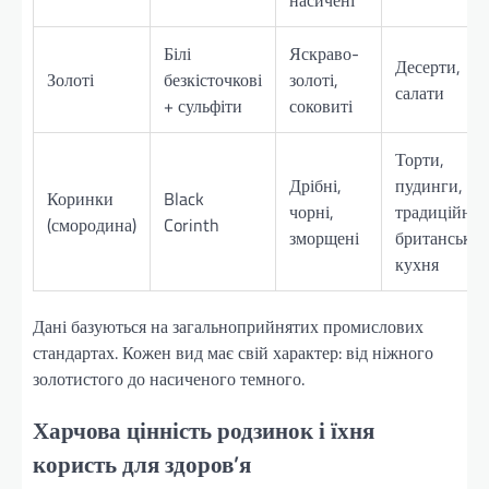
Білі
Яскраво-
Десерти,
Золоті
безкісточкові
золоті,
салати
+ сульфіти
соковиті
Торти,
Дрібні,
пудинги,
Коринки
Black
чорні,
традиційна
(смородина)
Corinth
зморщені
британська
кухня
Дані базуються на загальноприйнятих промислових
стандартах. Кожен вид має свій характер: від ніжного
золотистого до насиченого темного.
Харчова цінність родзинок і їхня
користь для здоров’я