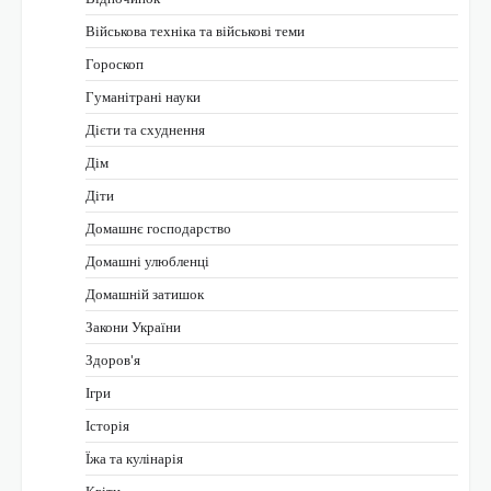
Військова техніка та військові теми
Гороскоп
Гуманітрані науки
Дієти та схуднення
Дім
Діти
Домашнє господарство
Домашні улюбленці
Домашній затишок
Закони України
Здоров'я
Ігри
Історія
Їжа та кулінарія
Квіти