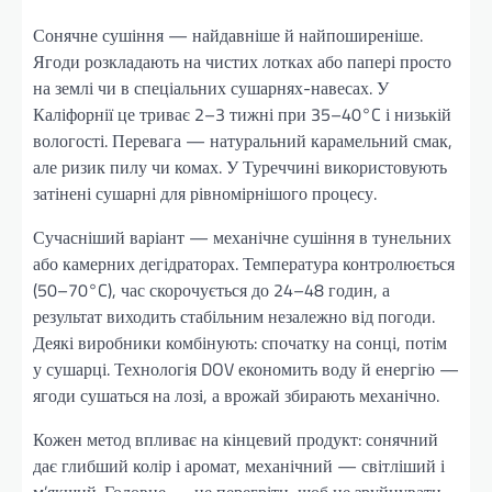
Сонячне сушіння — найдавніше й найпоширеніше.
Ягоди розкладають на чистих лотках або папері просто
на землі чи в спеціальних сушарнях-навесах. У
Каліфорнії це триває 2–3 тижні при 35–40°C і низькій
вологості. Перевага — натуральний карамельний смак,
але ризик пилу чи комах. У Туреччині використовують
затінені сушарні для рівномірнішого процесу.
Сучасніший варіант — механічне сушіння в тунельних
або камерних дегідраторах. Температура контролюється
(50–70°C), час скорочується до 24–48 годин, а
результат виходить стабільним незалежно від погоди.
Деякі виробники комбінують: спочатку на сонці, потім
у сушарці. Технологія DOV економить воду й енергію —
ягоди сушаться на лозі, а врожай збирають механічно.
Кожен метод впливає на кінцевий продукт: сонячний
дає глибший колір і аромат, механічний — світліший і
м’якший. Головне — не перегріти, щоб не зруйнувати