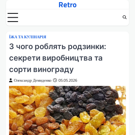
Retro
Перейти
до
вмісту
ЇЖА ТА КУЛІНАРІЯ
З чого роблять родзинки:
секрети виробництва та
сорти винограду
Олександр Демиденко
05.05.2026