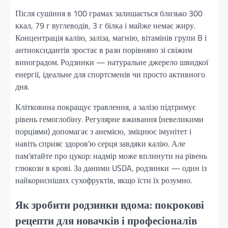
Після сушіння в 100 грамах залишається близько 300
ккал, 79 г вуглеводів, 3 г білка і майже немає жиру.
Концентрація калію, заліза, магнію, вітамінів групи B і
антиоксидантів зростає в рази порівняно зі свіжим
виноградом. Родзинки — натуральне джерело швидкої
енергії, ідеальне для спортсменів чи просто активного
дня.
Клітковина покращує травлення, а залізо підтримує
рівень гемоглобіну. Регулярне вживання (невеликими
порціями) допомагає з анемією, зміцнює імунітет і
навіть сприяє здоров’ю серця завдяки калію. Але
пам’ятайте про цукор: надмір може вплинути на рівень
глюкози в крові. За даними USDA, родзинки — один із
найкорисніших сухофруктів, якщо їсти їх розумно.
Як зробити родзинки вдома: покрокові
рецепти для новачків і професіоналів