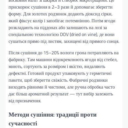
восковий наліт зі шкірки й створює мікротріщини. Це
прискорює сушіння в 2–3 рази й допомагає зберегти
форму. Для золотих родзинок додають діоксид сірки,
який фіксує колір і запобігає потемнінню. Потім ягоди
розкладають на піддонах або залишають на лозі за
спеціальною технологією DOV (dried on vine), де вони
сушаться прямо під листям, захищені від прямого сонця.
Після сушіння до 15–20% вологи грона потрапляють на
фабрику. Там машини відокремлюють ягоди від стебел,
миють, сортують за розміром і якістю, видаляють
дефектні. Готовий продукт упаковують у герметичні
пакети, щоб зберегти свіжість. Фабричні родзинки
виходять рівними й чистими, але ручна обробка часто
дає більш ароматний результат — тут вибір залежить
від призначення.
Методи сушіння: традиції проти
сучасності