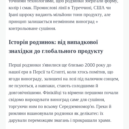
точними технологіями, щоб родзинки зберігали форму,
колір і смак. Промислові лінії в Туреччині, США чи
Ірані щороку видають мільйони тонн продукту, але
принцип залишається незмінним: виноград +
контрольоване сушіння.
Історія родзинок: від випадкової
знахідки до глобального продукту
Перші родзинки з’явилися ще близько 2000 року до
нашої ери в Персії та Єгипті, коли хтось помітив, що
ягоди винограду, залишені на лозі під палючим сонцем,
не псуються, а навпаки, стають солодшими й
довговічнішими. Фінікійці та вірмени першими почали
свідомо вирощувати виноград саме для сушіння,
торгуючи ним по всьому Середземномор’ю. Греки й
римляни вшановували родзинки як делікатес: їх
дарували переможцям змагань і прикрашали храми.