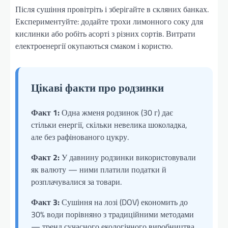
Після сушіння провітріть і зберігайте в скляних банках.
Експериментуйте: додайте трохи лимонного соку для
кислинки або робіть асорті з різних сортів. Витрати
електроенергії окупаються смаком і користю.
Цікаві факти про родзинки
Факт 1:
Одна жменя родзинок (30 г) дає
стільки енергії, скільки невелика шоколадка,
але без рафінованого цукру.
Факт 2:
У давнину родзинки використовували
як валюту — ними платили податки й
розплачувалися за товари.
Факт 3:
Сушіння на лозі (DOV) економить до
30% води порівняно з традиційними методами
— тренд сучасного екологічного виробництва.