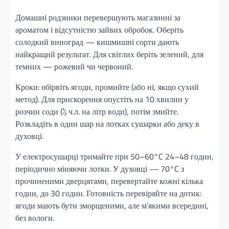
Домашні родзинки перевершують магазинні за
ароматом і відсутністю зайвих обробок. Оберіть
солодкий виноград — кишмишні сорти дають
найкращий результат. Для світлих беріть зелений, для
темних — рожевий чи червоний.
Кроки: обірвіть ягоди, промийте (або ні, якщо сухий
метод). Для прискорення опустіть на 10 хвилин у
розчин соди (½ ч.л. на літр води), потім змийте.
Розкладіть в один шар на лотках сушарки або деку в
духовці.
У електросушарці тримайте при 50–60°C 24–48 годин,
періодично міняючи лотки. У духовці — 70°C з
прочиненими дверцятами, перевертайте кожні кілька
годин, до 30 годин. Готовність перевіряйте на дотик:
ягоди мають бути зморщеними, але м’якими всередині,
без вологи.