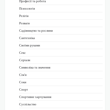
Професії та робота
Психологія
Релігія
Розваги
Садівництво та рослини
Сантехніка
Своїми руками
Секс
Серіали
Символіка та значення
Сім’я
Соки
Спорт
Спортивне харчування
Суспільство