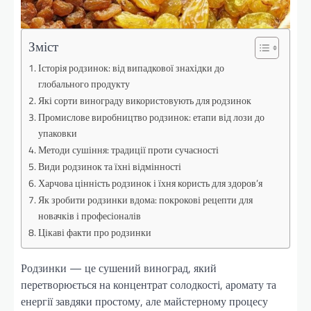
Зміст
Історія родзинок: від випадкової знахідки до
глобального продукту
Які сорти винограду використовують для родзинок
Промислове виробництво родзинок: етапи від лози до
упаковки
Методи сушіння: традиції проти сучасності
Види родзинок та їхні відмінності
Харчова цінність родзинок і їхня користь для здоров’я
Як зробити родзинки вдома: покрокові рецепти для
новачків і професіоналів
Цікаві факти про родзинки
Родзинки — це сушений виноград, який
перетворюється на концентрат солодкості, аромату та
енергії завдяки простому, але майстерному процесу