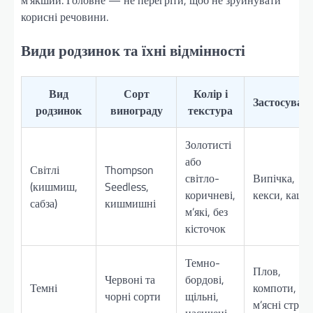
корисні речовини.
Види родзинок та їхні відмінності
Вид
Сорт
Колір і
Застосуван
родзинок
винограду
текстура
Золотисті
або
Світлі
Thompson
світло-
Випічка,
(кишмиш,
Seedless,
коричневі,
кекси, каші
сабза)
кишмишні
м’які, без
кісточок
Темно-
Плов,
Червоні та
бордові,
Темні
компоти,
чорні сорти
щільні,
м’ясні страв
насичені