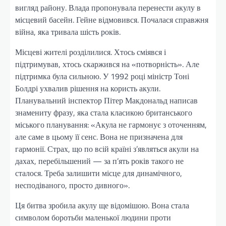
вигляд району. Влада пропонувала перенести акулу в
місцевий басейн. Гейне відмовився. Почалася справжня
війна, яка тривала шість років.
Місцеві жителі розділилися. Хтось сміявся і
підтримував, хтось скаржився на «потворність». Але
підтримка була сильною. У 1992 році міністр Тоні
Болдрі ухвалив рішення на користь акули.
Планувальний інспектор Пітер Макдональд написав
знамениту фразу, яка стала класикою британського
міського планування: «Акула не гармонує з оточенням,
але саме в цьому її сенс. Вона не призначена для
гармонії. Страх, що по всій країні з’являться акули на
дахах, перебільшений — за п’ять років такого не
сталося. Треба залишити місце для динамічного,
несподіваного, просто дивного».
Ця битва зробила акулу ще відомішою. Вона стала
символом боротьби маленької людини проти