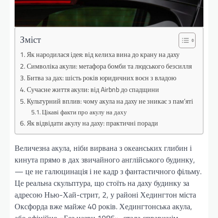
Зміст
Як народилася ідея: від келиха вина до крану на даху
Символіка акули: метафора бомби та людського безсилля
Битва за дах: шість років юридичних воєн з владою
Сучасне життя акули: від Airbnb до спадщини
Культурний вплив: чому акула на даху не зникає з пам’яті
Цікаві факти про акулу на даху
Як відвідати акулу на даху: практичні поради
Величезна акула, ніби вирвана з океанських глибин і
кинута прямо в дах звичайного англійського будинку,
— це не галюцинація і не кадр з фантастичного фільму.
Це реальна скульптура, що стоїть на даху будинку за
адресою Нью-Хай-стрит, 2, у районі Хедингтон міста
Оксфорда вже майже 40 років. Хедингтонська акула,