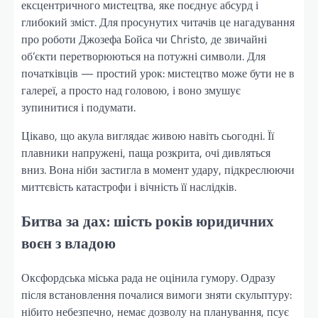
ексцентричного мистецтва, яке поєднує абсурд і
глибокий зміст. Для просунутих читачів це нагадування
про роботи Джозефа Бойса чи Christo, де звичайні
об’єкти перетворюються на потужні символи. Для
початківців — простий урок: мистецтво може бути не в
галереї, а просто над головою, і воно змушує
зупинитися і подумати.
Цікаво, що акула виглядає живою навіть сьогодні. Її
плавники напружені, паща розкрита, очі дивляться
вниз. Вона ніби застигла в момент удару, підкреслюючи
миттєвість катастрофи і вічність її наслідків.
Битва за дах: шість років юридичних
воєн з владою
Оксфордська міська рада не оцінила гумору. Одразу
після встановлення почалися вимоги зняти скульптуру:
нібито небезпечно, немає дозволу на планування, псує