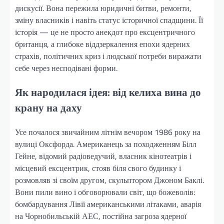
дискусії. Вона пережила юридичні битви, ремонти,
зміну власників і навіть статус історичної спадщини. Її
історія — це не просто анекдот про ексцентричного
британця, а глибоке віддзеркалення епохи ядерних
страхів, політичних криз і людської потреби виражати
себе через несподівані форми.
Як народилася ідея: від келиха вина до
крану на даху
Усе почалося звичайним літнім вечором 1986 року на
вулиці Оксфорда. Американець за походженням Білл
Гейне, відомий радіоведучий, власник кінотеатрів і
місцевий ексцентрик, стояв біля свого будинку і
розмовляв зі своїм другом, скульптором Джоном Баклі.
Вони пили вино і обговорювали світ, що божеволів:
бомбардування Лівії американськими літаками, аварія
на Чорнобильській АЕС, постійна загроза ядерної