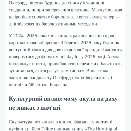
Оксфорда внесла будинок до списку історичної
спадщини, попри заперечення власника. Магнус вважав
це іронією: спочатку боролися за зняття акули, тепер —
за її збереження бюрократичними методами.
У 2024–2025 роках власник втратив апеляцію щодо
короткострокової оренди. З березня 2025 року будинок
доступний тільки для довгострокової оренди. Планують
повернутися до формату holiday let у 2026 році. Акула
продовжує стояти, приваблюючи перехожих. Багато хто
зупиняється, фотографує, усміхається. Вона стала
частиною ландшафту Оксфорда, як університетські
шпилі чи бібліотека Бодліана.
Культурний вплив: чому акула на даху
не зникає з пам’яті
Скульптура потрапила в книги, фільми, туристичні
путівники. Білл Гейне написав книгу «The Hunting of