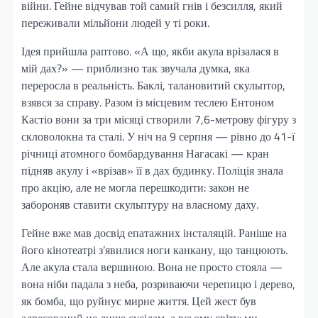
війни. Гейне відчував той самий гнів і безсилля, який
переживали мільйони людей у ті роки.
Ідея прийшла раптово. «А що, якби акула врізалася в
мій дах?» — приблизно так звучала думка, яка
переросла в реальність. Баклі, талановитий скульптор,
взявся за справу. Разом із місцевим теслею Ентоном
Кастіо вони за три місяці створили 7,6-метрову фігуру з
скловолокна та сталі. У ніч на 9 серпня — рівно до 41-ї
річниці атомного бомбардування Нагасакі — кран
підняв акулу і «врізав» її в дах будинку. Поліція знала
про акцію, але не могла перешкодити: закон не
забороняв ставити скульптуру на власному даху.
Гейне вже мав досвід епатажних інсталяцій. Раніше на
його кінотеатрі з’явилися ноги канкану, що танцюють.
Але акула стала вершиною. Вона не просто стояла —
вона ніби падала з неба, розриваючи черепицю і дерево,
як бомба, що руйнує мирне життя. Цей жест був
адресований не лише сусідам, а всьому світу: ми