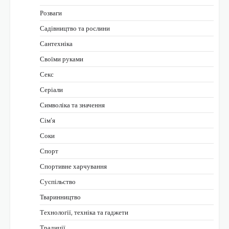
Розваги
Садівництво та рослини
Сантехніка
Своїми руками
Секс
Серіали
Символіка та значення
Сім’я
Соки
Спорт
Спортивне харчування
Суспільство
Тваринництво
Технології, техніка та гаджети
Традиції