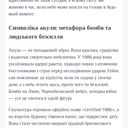
живемо в час, коли небо може впасти на голову в будь-
який момент.
Символіка акули: метафора бомби та
людського безсилля
Акула — не випадковий образ. Вона красива, граціозна
і водночас смертельно небезпечна. У 1986 році вона
уособлювала ядерні ракети, підводні човни з атомними
боєголовками і страх перед несподіваним ударом. Гейне
сам пояснював: це відчуття, коли ти сидиш у своєму
домі, а з неба летить щось, проти чого ти безсилий.
Бомби на Лівію, Чорнобильський вибух, холодна війна
— усе це злилося в одній фігурі.
Скульптура отримала офіційну назву «Untitled 1986», а
на воротах будинку з’явився напис, що підкреслює дату.
Вона стала частиною ширшої традиції британського