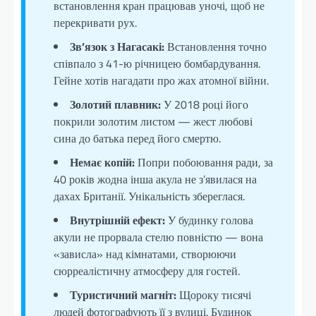
встановлення кран працював уночі, щоб не
перекривати рух.
Зв’язок з Нагасакі:
Встановлення точно
співпало з 41-ю річницею бомбардування.
Гейне хотів нагадати про жах атомної війни.
Золотий плавник:
У 2018 році його
покрили золотим листом — жест любові
сина до батька перед його смертю.
Немає копій:
Попри побоювання ради, за
40 років жодна інша акула не з’явилася на
дахах Британії. Унікальність збереглася.
Внутрішній ефект:
У будинку голова
акули не прорвала стелю повністю — вона
«зависла» над кімнатами, створюючи
сюрреалістичну атмосферу для гостей.
Туристичний магніт:
Щороку тисячі
людей фотографують її з вулиці. Будинок