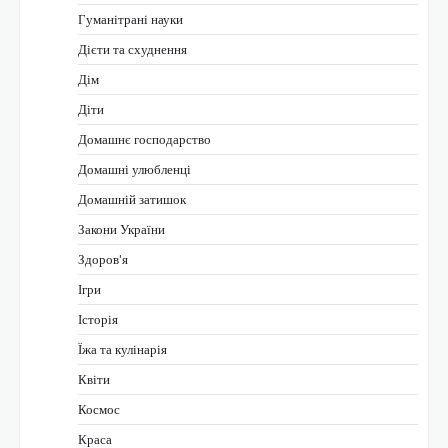
Гуманітрані науки
Дієти та схуднення
Дім
Діти
Домашнє господарство
Домашні улюбленці
Домашній затишок
Закони України
Здоров'я
Ігри
Історія
Їжа та кулінарія
Квіти
Космос
Краса