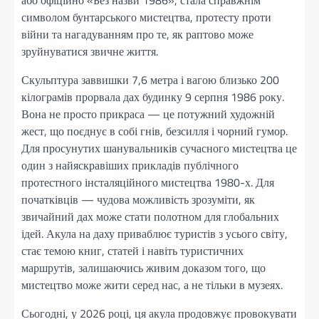
або офіційно «Без назви 1986», стала справжнім
символом бунтарського мистецтва, протесту проти
війни та нагадуванням про те, як раптово може
зруйнуватися звичне життя.
Скульптура заввишки 7,6 метра і вагою близько 200
кілограмів прорвала дах будинку 9 серпня 1986 року.
Вона не просто прикраса — це потужний художній
жест, що поєднує в собі гнів, безсилля і чорний гумор.
Для просунутих шанувальників сучасного мистецтва це
один з найяскравіших прикладів публічного
протестного інсталяційного мистецтва 1980-х. Для
початківців — чудова можливість зрозуміти, як
звичайний дах може стати полотном для глобальних
ідей. Акула на даху приваблює туристів з усього світу,
стає темою книг, статей і навіть туристичних
маршрутів, залишаючись живим доказом того, що
мистецтво може жити серед нас, а не тільки в музеях.
Сьогодні, у 2026 році, ця акула продовжує провокувати