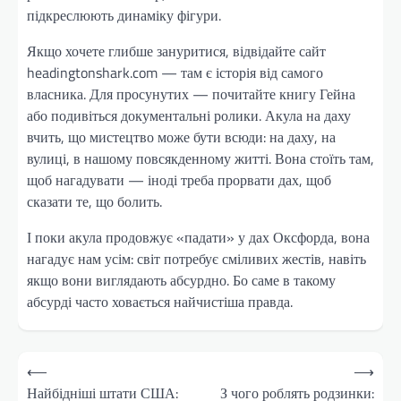
підкреслюють динаміку фігури.
Якщо хочете глибше зануритися, відвідайте сайт
headingtonshark.com — там є історія від самого
власника. Для просунутих — почитайте книгу Гейна
або подивіться документальні ролики. Акула на даху
вчить, що мистецтво може бути всюди: на даху, на
вулиці, в нашому повсякденному житті. Вона стоїть там,
щоб нагадувати — іноді треба прорвати дах, щоб
сказати те, що болить.
І поки акула продовжує «падати» у дах Оксфорда, вона
нагадує нам усім: світ потребує сміливих жестів, навіть
якщо вони виглядають абсурдно. Бо саме в такому
абсурді часто ховається найчистіша правда.
Навігація
⟵
⟶
записів
Найбідніші штати США:
З чого роблять родзинки: