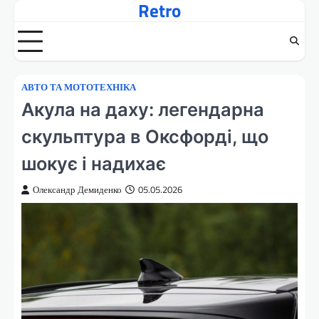
Retro
Перейти
до
вмісту
АВТО ТА МОТОТЕХНІКА
Акула на даху: легендарна
скульптура в Оксфорді, що
шокує і надихає
Олександр Демиденко
05.05.2026