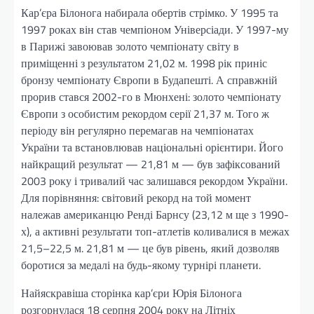
Кар’єра Білонога набирала обертів стрімко. У 1995 та
1997 роках він став чемпіоном Універсіади. У 1997-му
в Парижі завоював золото чемпіонату світу в
приміщенні з результатом 21,02 м. 1998 рік приніс
бронзу чемпіонату Європи в Будапешті. А справжній
прорив стався 2002-го в Мюнхені: золото чемпіонату
Європи з особистим рекордом серії 21,37 м. Того ж
періоду він регулярно перемагав на чемпіонатах
України та встановлював національні орієнтири. Його
найкращий результат — 21,81 м — був зафіксований
2003 року і тривалий час залишався рекордом України.
Для порівняння: світовий рекорд на той момент
належав американцю Ренді Барнсу (23,12 м ще з 1990-
х), а активні результати топ-атлетів коливалися в межах
21,5–22,5 м. 21,81 м — це був рівень, який дозволяв
боротися за медалі на будь-якому турнірі планети.
Найяскравіша сторінка кар’єри Юрія Білонога
розгорнулася 18 серпня 2004 року на Літніх