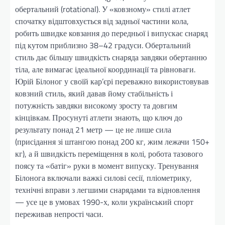
обертальний (rotational). У «ковзному» стилі атлет
спочатку відштовхується від задньої частини кола,
робить швидке ковзання до передньої і випускає снаряд
під кутом приблизно 38–42 градуси. Обертальний
стиль дає більшу швидкість снаряда завдяки обертанню
тіла, але вимагає ідеальної координації та рівноваги.
Юрій Білоног у своїй кар’єрі переважно використовував
ковзний стиль, який давав йому стабільність і
потужність завдяки високому зросту та довгим
кінцівкам. Просунуті атлети знають, що ключ до
результату понад 21 метр — це не лише сила
(присідання зі штангою понад 200 кг, жим лежачи 150+
кг), а й швидкість переміщення в колі, робота тазового
поясу та «батіг» руки в момент випуску. Тренування
Білонога включали важкі силові сесії, пліометрику,
технічні вправи з легшими снарядами та відновлення
— усе це в умовах 1990-х, коли український спорт
переживав непрості часи.