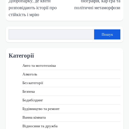
Добропарку, де квіти
біографія, кар’єра та
розповідають історії про
політичні метаморфози
стійкість і мрію
Пошук
Категорії
Авто та мототехніка
Алкоголь
Без категорії
Безпека
Бодибілдинг
Будівництво та ремонт
Ванна кімната
Відносини та дружба