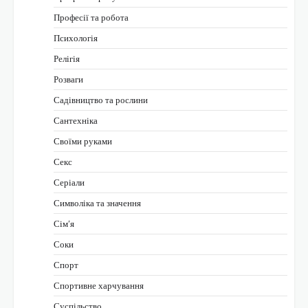
Професії та робота
Психологія
Релігія
Розваги
Садівництво та рослини
Сантехніка
Своїми руками
Секс
Серіали
Символіка та значення
Сім’я
Соки
Спорт
Спортивне харчування
Суспільство