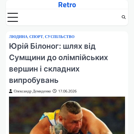
Retro
Перейти
до
вмісту
ЛЮДИНА
,
СПОРТ
,
СУСПІЛЬСТВО
Юрій Білоног: шлях від
Сумщини до олімпійських
вершин і складних
випробувань
Олександр Демиденко
17.06.2026