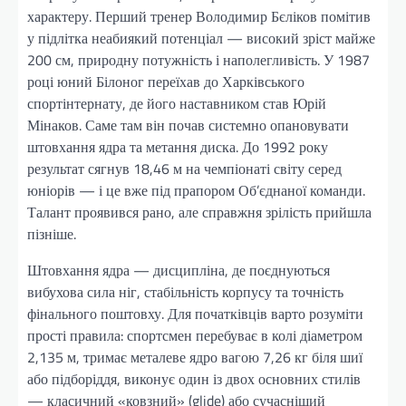
характеру. Перший тренер Володимир Бєліков помітив
у підлітка неабиякий потенціал — високий зріст майже
200 см, природну потужність і наполегливість. У 1987
році юний Білоног переїхав до Харківського
спортінтернату, де його наставником став Юрій
Мінаков. Саме там він почав системно опановувати
штовхання ядра та метання диска. До 1992 року
результат сягнув 18,46 м на чемпіонаті світу серед
юніорів — і це вже під прапором Об’єднаної команди.
Талант проявився рано, але справжня зрілість прийшла
пізніше.
Штовхання ядра — дисципліна, де поєднуються
вибухова сила ніг, стабільність корпусу та точність
фінального поштовху. Для початківців варто розуміти
прості правила: спортсмен перебуває в колі діаметром
2,135 м, тримає металеве ядро вагою 7,26 кг біля шиї
або підборіддя, виконує один із двох основних стилів
— класичний «ковзний» (glide) або сучасніший