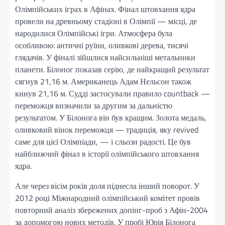
Олімпійських іграх в Афінах. Фінал штовхання ядра
провели на древньому стадіоні в Олімпії — місці, де
народилися Олімпійські ігри. Атмосфера була
особливою: античні руїни, оливкові дерева, тисячі
глядачів. У фіналі зійшлися найсильніші метальники
планети. Білоног показав серію, де найкращий результат
сягнув 21,16 м. Американець Адам Нельсон також
кинув 21,16 м. Судді застосували правило countback —
переможця визначили за другим за дальністю
результатом. У Білонога він був кращим. Золота медаль,
оливковий вінок переможця — традиція, яку revived
саме для цієї Олімпіади, — і сльози радості. Це був
найближчий фінал в історії олімпійського штовхання
ядра.
Але через вісім років доля піднесла інший поворот. У
2012 році Міжнародний олімпійський комітет провів
повторний аналіз збережених допінг-проб з Афін-2004
за допомогою нових методів. У пробі Юрія Білонога