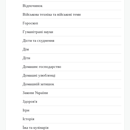
Відпочинок
Військова техніка та військові теми
Гороскоп
Гуманітрані науки
Дієти та схуднення
Дім
Діти
Домашнє господарство
Домашні улюбленці
Домашній затишок
Закони України
Здоров'я
Ігри
Історія
Їжа та кулінарія