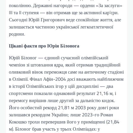
поколінню. Державні нагороди — ордени «За заслуги»
III та II ступеня — він отримав ще за активної кар’єри.
Сьогодні Юрій Григорович веде спокійніше життя, але
залишається частиною української легкоатлетичної
родини.
Цікаві факти про Юрія Білонога
Юрій Білоног — єдиний сучасний олімпійський
чемпіон зі штовхання ядра, який отримав традиційний
оливковий вінок переможця саме на античному стадіоні
в Олімпії. Фінал Афін-2004 досі вважають найближчим
в історії Олімпійських ігор у цій дисципліні — два
спортсмени показали однаковий результат 21,16 м, і
перемогу вирішив лише другий за дальністю кидок.
Його особистий рекорд 21,81 м 2003 року довгі роки
залишався рекордом України; лише 2023-го Роман
Кокошко трохи перевершив його у приміщенні (21,84
м). Білоног брав участь у трьох Олімпіадах: у