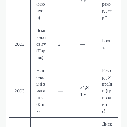
7 м
(Мю
реко
нхе
рд се
н)
рії
Чемп
іонат
Брон
2003
світу
3
—
за
(Пар
иж)
Наці
Реко
онал
рд У
ьні з
країн
21,8
2003
мага
—
и (тр
1 м
ння
ивал
(Киї
ий ча
в)
с)
Диск