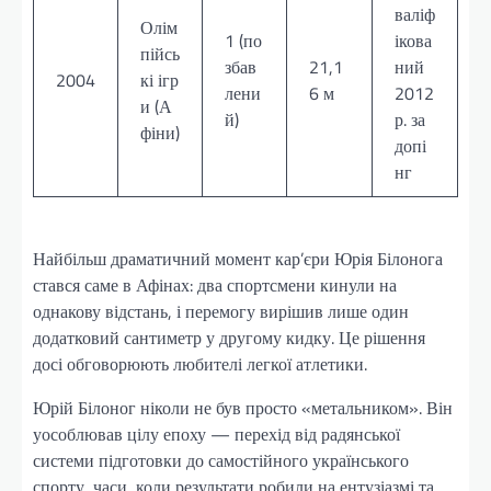
валіф
Олім
1 (по
ікова
пійсь
збав
21,1
ний
2004
кі ігр
лени
6 м
2012
и (А
й)
р. за
фіни)
допі
нг
Найбільш драматичний момент кар’єри Юрія Білонога
стався саме в Афінах: два спортсмени кинули на
однакову відстань, і перемогу вирішив лише один
додатковий сантиметр у другому кидку. Це рішення
досі обговорюють любителі легкої атлетики.
Юрій Білоног ніколи не був просто «метальником». Він
уособлював цілу епоху — перехід від радянської
системи підготовки до самостійного українського
спорту, часи, коли результати робили на ентузіазмі та