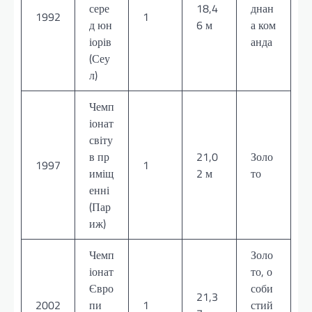
сере
18,4
днан
1992
1
д юн
6 м
а ком
іорів
анда
(Сеу
л)
Чемп
іонат
світу
в пр
21,0
Золо
1997
1
иміщ
2 м
то
енні
(Пар
иж)
Чемп
Золо
іонат
то, о
Євро
соби
21,3
2002
пи
1
стий