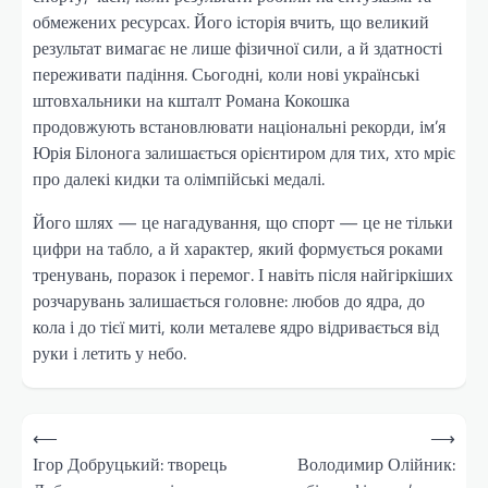
обмежених ресурсах. Його історія вчить, що великий
результат вимагає не лише фізичної сили, а й здатності
переживати падіння. Сьогодні, коли нові українські
штовхальники на кшталт Романа Кокошка
продовжують встановлювати національні рекорди, ім’я
Юрія Білонога залишається орієнтиром для тих, хто мріє
про далекі кидки та олімпійські медалі.
Його шлях — це нагадування, що спорт — це не тільки
цифри на табло, а й характер, який формується роками
тренувань, поразок і перемог. І навіть після найгіркіших
розчарувань залишається головне: любов до ядра, до
кола і до тієї миті, коли металеве ядро відривається від
руки і летить у небо.
Навігація
⟵
⟶
записів
Ігор Добруцький: творець
Володимир Олійник: