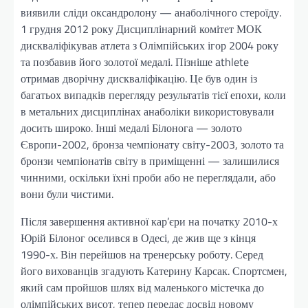
виявили сліди оксандролону — анаболічного стероїду.
1 грудня 2012 року Дисциплінарний комітет МОК
дискваліфікував атлета з Олімпійських ігор 2004 року
та позбавив його золотої медалі. Пізніше athlete
отримав дворічну дискваліфікацію. Це був один із
багатьох випадків перегляду результатів тієї епохи, коли
в метальних дисциплінах анаболіки використовували
досить широко. Інші медалі Білонога — золото
Європи-2002, бронза чемпіонату світу-2003, золото та
бронзи чемпіонатів світу в приміщенні — залишилися
чинними, оскільки їхні проби або не переглядали, або
вони були чистими.
Після завершення активної кар’єри на початку 2010-х
Юрій Білоног оселився в Одесі, де жив ще з кінця
1990-х. Він перейшов на тренерську роботу. Серед
його вихованців згадують Катерину Карсак. Спортсмен,
який сам пройшов шлях від маленького містечка до
олімпійських висот, тепер передає досвід новому