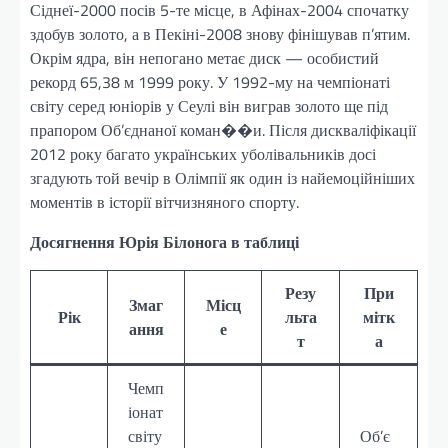
Сіднеї-2000 посів 5-те місце, в Афінах-2004 спочатку
здобув золото, а в Пекіні-2008 знову фінішував п’ятим.
Окрім ядра, він непогано метає диск — особистий
рекорд 65,38 м 1999 року. У 1992-му на чемпіонаті
світу серед юніорів у Сеулі він виграв золото ще під
прапором Об’єднаної коман��и. Після дискваліфікації
2012 року багато українських уболівальників досі
згадують той вечір в Олімпії як один із найемоційніших
моментів в історії вітчизняного спорту.
Досягнення Юрія Білонога в таблиці
Резу
При
Змаг
Місц
Рік
льта
мітк
ання
е
т
а
Чемп
іонат
світу
Об’є