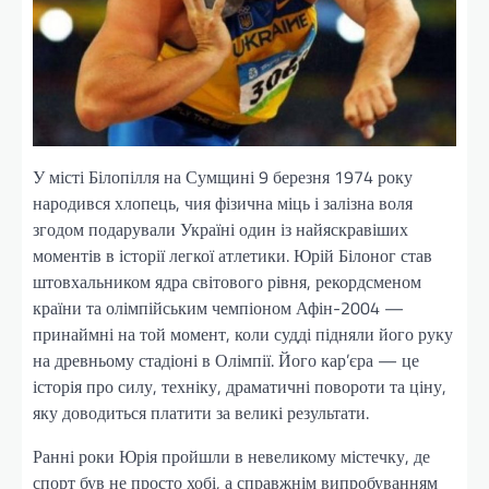
У місті Білопілля на Сумщині 9 березня 1974 року
народився хлопець, чия фізична міць і залізна воля
згодом подарували Україні один із найяскравіших
моментів в історії легкої атлетики. Юрій Білоног став
штовхальником ядра світового рівня, рекордсменом
країни та олімпійським чемпіоном Афін-2004 —
принаймні на той момент, коли судді підняли його руку
на древньому стадіоні в Олімпії. Його кар’єра — це
історія про силу, техніку, драматичні повороти та ціну,
яку доводиться платити за великі результати.
Ранні роки Юрія пройшли в невеликому містечку, де
спорт був не просто хобі, а справжнім випробуванням