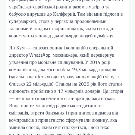
українсько-єврейської родини разом з матір’ю та
бабусею вирушив до Каліфорнії. Там він мив підлоги в
супермаркеті, стояв у чергах за продовольчими
талонами й згодом створив додаток, яким сьогодні
користуються понад два мільярди людей щомісяця.
Ян Кум — співзасновник і колишній генеральний
директор WhatsApp, месенджера, який перевернув
уявлення про мобільне спілкування. У 2014 році
компанія продала Facebook за 19,3 мільярда доларів
(загальна вартість угоди з урахуванням акцій сягнула
близько 22 мільярдів). Станом на 2026 рік його статки
оцінюють приблизно в 17 мільярдів доларів. Ця історія
— не просто класичний «з ганчірки до багатства».
Вона про те, як досвід радянського дитинства,
еміграція, втрати близьких і принципова відмова від
компромісів з приватністю сформували людину, яка
змінила спосіб, яким світ спілкується, і досі тихо
впливає на долі тисяч через благодійність.