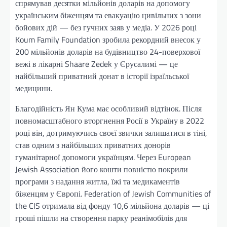
спрямував десятки мільйонів доларів на допомогу
українським біженцям та евакуацію цивільних з зони
бойових дій — без гучних заяв у медіа. У 2026 році
Koum Family Foundation зробила рекордний внесок у
200 мільйонів доларів на будівництво 24-поверхової
вежі в лікарні Shaare Zedek у Єрусалимі — це
найбільший приватний донат в історії ізраїльської
медицини.
Благодійність Ян Кума має особливий відтінок. Після
повномасштабного вторгнення Росії в Україну в 2022
році він, дотримуючись своєї звички залишатися в тіні,
став одним з найбільших приватних донорів
гуманітарної допомоги українцям. Через European
Jewish Association його кошти повністю покрили
програми з надання житла, їжі та медикаментів
біженцям у Європі. Federation of Jewish Communities of
the CIS отримала від фонду 10,6 мільйона доларів — ці
гроші пішли на створення парку реанімобілів для