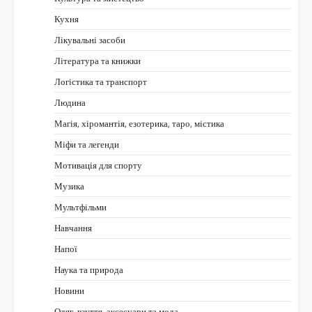
Кухня
Лікувальні засоби
Література та книжки
Логістика та транспорт
Людина
Магія, хіромантія, езотерика, таро, містика
Міфи та легенди
Мотивація для спорту
Музика
Мультфільми
Навчання
Напої
Наука та природа
Новини
Одяг, взуття, аксесуари та мода