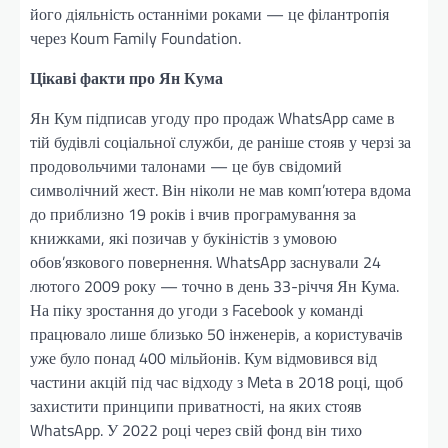
його діяльність останніми роками — це філантропія
через Koum Family Foundation.
Цікаві факти про Ян Кума
Ян Кум підписав угоду про продаж WhatsApp саме в
тій будівлі соціальної служби, де раніше стояв у черзі за
продовольчими талонами — це був свідомий
символічний жест. Він ніколи не мав комп’ютера вдома
до приблизно 19 років і вчив програмування за
книжками, які позичав у букіністів з умовою
обов’язкового повернення. WhatsApp заснували 24
лютого 2009 року — точно в день 33-річчя Ян Кума.
На піку зростання до угоди з Facebook у команді
працювало лише близько 50 інженерів, а користувачів
уже було понад 400 мільйонів. Кум відмовився від
частини акцій під час відходу з Meta в 2018 році, щоб
захистити принципи приватності, на яких стояв
WhatsApp. У 2022 році через свій фонд він тихо