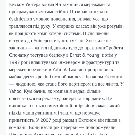
Без комп’ютера вдома Ян захопився мережами та
програмуванням самостійно. Позичав книжки в
букіністів з умовою повернення, вивчав усе, що
траплялося під руку. У старших класах він уже розумів,
як працюють комп’ютерні системи. Після школи
вступив до Університету штату Сан-Хосе, але не
закінчив — життя підштовхнуло до практичної роботи.
Спочатку тестував безпеку в Ernst & Young, потім у
1997 році влаштувався інженером інфраструктури та
мережевої безпеки в Yahoo!. Там він пропрацював
майже десять років і познайомився з Браяном Ектоном
— людиною, яка стане його партнером на все життя. У
Yahoo! Кум бачив, як компанія дедалі більше
орієнтується на рекламу, банери та збір даних. Це
викликало в нього внутрішній опір: він вважав такий
підхід маніпулятивним і таким, що порушує
приватність. У 2007 році разом з Ектоном він пішов з
компанії. Вони взяли рік перерви — подорожували
Південною Америкою, грали в ultimate frisbee,