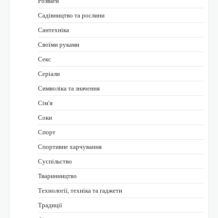
Розваги
Садівництво та рослини
Сантехніка
Своїми руками
Секс
Серіали
Символіка та значення
Сім’я
Соки
Спорт
Спортивне харчування
Суспільство
Тваринництво
Технології, техніка та гаджети
Традиції