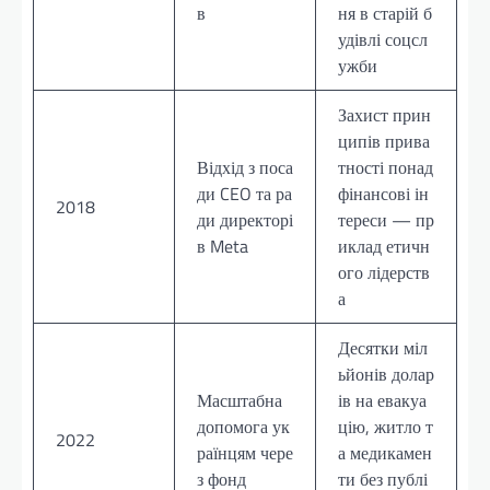
в
ня в старій б
удівлі соцсл
ужби
Захист прин
ципів прива
Відхід з поса
тності понад
ди CEO та ра
фінансові ін
2018
ди директорі
тереси — пр
в Meta
иклад етичн
ого лідерств
а
Десятки міл
ьйонів долар
Масштабна
ів на евакуа
допомога ук
цію, житло т
2022
раїнцям чере
а медикамен
з фонд
ти без публі