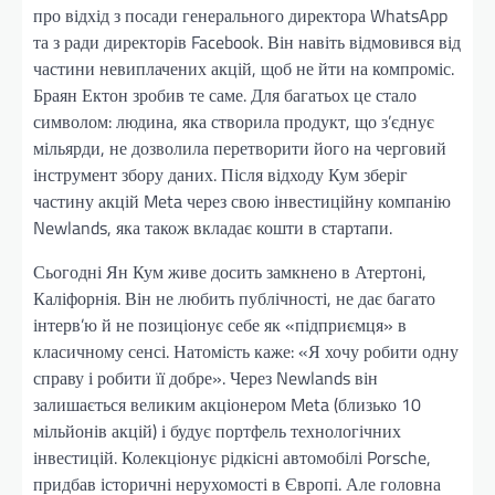
про відхід з посади генерального директора WhatsApp
та з ради директорів Facebook. Він навіть відмовився від
частини невиплачених акцій, щоб не йти на компроміс.
Браян Ектон зробив те саме. Для багатьох це стало
символом: людина, яка створила продукт, що з’єднує
мільярди, не дозволила перетворити його на черговий
інструмент збору даних. Після відходу Кум зберіг
частину акцій Meta через свою інвестиційну компанію
Newlands, яка також вкладає кошти в стартапи.
Сьогодні Ян Кум живе досить замкнено в Атертоні,
Каліфорнія. Він не любить публічності, не дає багато
інтерв’ю й не позиціонує себе як «підприємця» в
класичному сенсі. Натомість каже: «Я хочу робити одну
справу і робити її добре». Через Newlands він
залишається великим акціонером Meta (близько 10
мільйонів акцій) і будує портфель технологічних
інвестицій. Колекціонує рідкісні автомобілі Porsche,
придбав історичні нерухомості в Європі. Але головна