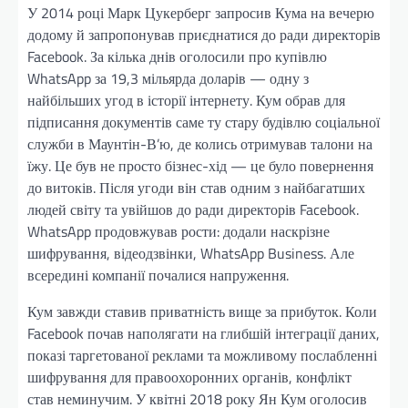
У 2014 році Марк Цукерберг запросив Кума на вечерю
додому й запропонував приєднатися до ради директорів
Facebook. За кілька днів оголосили про купівлю
WhatsApp за 19,3 мільярда доларів — одну з
найбільших угод в історії інтернету. Кум обрав для
підписання документів саме ту стару будівлю соціальної
служби в Маунтін-В’ю, де колись отримував талони на
їжу. Це був не просто бізнес-хід — це було повернення
до витоків. Після угоди він став одним з найбагатших
людей світу та увійшов до ради директорів Facebook.
WhatsApp продовжував рости: додали наскрізне
шифрування, відеодзвінки, WhatsApp Business. Але
всередині компанії почалися напруження.
Кум завжди ставив приватність вище за прибуток. Коли
Facebook почав наполягати на глибшій інтеграції даних,
показі таргетованої реклами та можливому послабленні
шифрування для правоохоронних органів, конфлікт
став неминучим. У квітні 2018 року Ян Кум оголосив