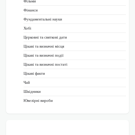
Фільми
Фінанси
Фундаментальні науки
Хобі
Церковні та святкові дати
Цікаві та визначні місця
Цікаві та визначні події
Цікаві та визначні постаті
Цікаві факти
Чай
Шкідники
Ювелірні вироби