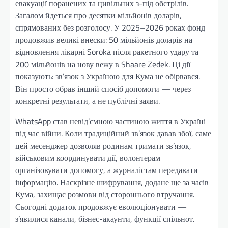
евакуації поранених та цивільних з-під обстрілів.
Загалом йдеться про десятки мільйонів доларів,
спрямованих без розголосу. У 2025–2026 роках фонд
продовжив великі внески: 50 мільйонів доларів на
відновлення лікарні Soroka після ракетного удару та
200 мільйонів на нову вежу в Shaare Zedek. Ці дії
показують: зв’язок з Україною для Кума не обірвався.
Він просто обрав інший спосіб допомоги — через
конкретні результати, а не публічні заяви.
WhatsApp став невід’ємною частиною життя в Україні
під час війни. Коли традиційний зв’язок давав збої, саме
цей месенджер дозволяв родинам тримати зв’язок,
військовим координувати дії, волонтерам
організовувати допомогу, а журналістам передавати
інформацію. Наскрізне шифрування, додане ще за часів
Кума, захищає розмови від стороннього втручання.
Сьогодні додаток продовжує еволюціонувати —
з’явилися канали, бізнес-акаунти, функції спільнот.