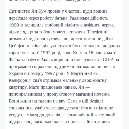
Дитинство Ян Кум провів у Фастові, куди родина
переїхала через роботу батька. Радянська дійсність
1980-х залишила глибокий відбиток: дефіцит, черги,
відчуття, що за тобою можуть стежити. Телефонні
розмови іноді прослуховували, листи могли не дійти.
Цей фон пізніше відгукнеться в його ставленні до даних
користувачів. У 1992 році, коли Ян мав 16 років, мати
Фаїна та бабуся Рахіль вирішили емігрувати до США за
програмою соціальної підтримки. Батько залишився в
Україні й помер у 1997 році. У Маунтін-В’ю,
Каліфорнія, сім’я отримала маленьку двокімнатну
квартиру. Мати працювала нянею, Ян —
прибиральником у продуктовому магазині ночами.
Вони жили на талони на їжу. Саме в цій будівлі
соціальної служби через два десятиліття він підпише
угоду на мільярди доларів — символічний жест, який
підкреслює, наскільки далеко пролягла його дорога.