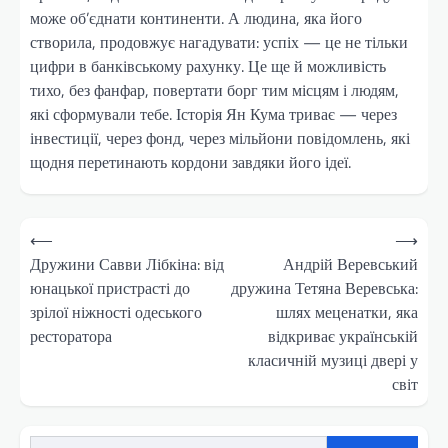
може об’єднати континенти. А людина, яка його
створила, продовжує нагадувати: успіх — це не тільки
цифри в банківському рахунку. Це ще й можливість
тихо, без фанфар, повертати борг тим місцям і людям,
які сформували тебе. Історія Ян Кума триває — через
інвестиції, через фонд, через мільйони повідомлень, які
щодня перетинають кордони завдяки його ідеї.
Навігація
⟵
⟶
записів
Дружини Савви Лібкіна: від
Андрій Веревський
юнацької пристрасті до
дружина Тетяна Веревська:
зрілої ніжності одеського
шлях меценатки, яка
ресторатора
відкриває українській
класичній музиці двері у
світ