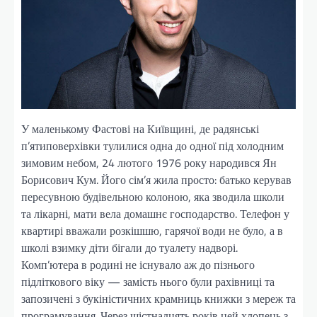
У маленькому Фастові на Київщині, де радянські
п’ятиповерхівки тулилися одна до одної під холодним
зимовим небом, 24 лютого 1976 року народився Ян
Борисович Кум. Його сім’я жила просто: батько керував
пересувною будівельною колоною, яка зводила школи
та лікарні, мати вела домашнє господарство. Телефон у
квартирі вважали розкішшю, гарячої води не було, а в
школі взимку діти бігали до туалету надворі.
Комп’ютера в родині не існувало аж до пізнього
підліткового віку — замість нього були рахівниці та
запозичені з букіністичних крамниць книжки з мереж та
програмування. Через шістнадцять років цей хлопець з