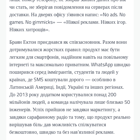
чи стать, не зберігав повідомлення на серверах після
доставки. На дверях офісу з’явився напис: «No ads. No
games. No gimmicks» — «Ніякої реклами. Ніяких ігор.
Ніяких хитрощів».
Браян Ектон приєднався як співзасновник. Разом вони
дотримувалися жорстких правил: продукт має бути
легким для смартфонів, надійним навіть на повільному
інтернеті та максимально приватним. WhatsApp швидко
поширився серед іммігрантів, студентів та людей у
країнах, де SMS коштували дорого — особливо в
Латинській Америці, Індії, Україні та інших регіонах.
До 2013 року додатком користувалися понад 200
мільйонів людей, а команда налічувала лише близько 50
інженерів. Успіх прийшов не завдяки маркетингу, а
завдяки сарафанному радіо та тому, що продукт реально
вирішував біль: дав можливість спілкуватися
безкоштовно, швидко та без нав’язливої реклами.