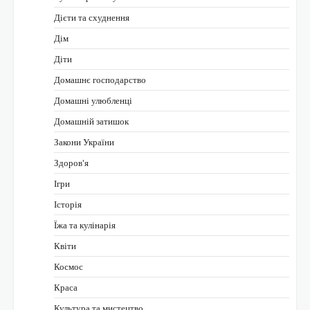
Дієти та схуднення
Дім
Діти
Домашнє господарство
Домашні улюбленці
Домашній затишок
Закони України
Здоров'я
Ігри
Історія
Їжа та кулінарія
Квіти
Космос
Краса
Культура та мистецтво