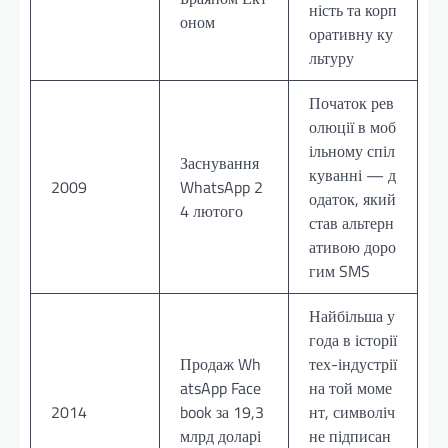
ність та корп
оном
оративну ку
льтуру
Початок рев
олюції в моб
ільному спіл
Заснування
куванні — д
2009
WhatsApp 2
одаток, який
4 лютого
став альтерн
ативою доро
гим SMS
Найбільша у
года в історії
Продаж Wh
тех-індустрії
atsApp Face
на той моме
2014
book за 19,3
нт, символіч
млрд доларі
не підписан