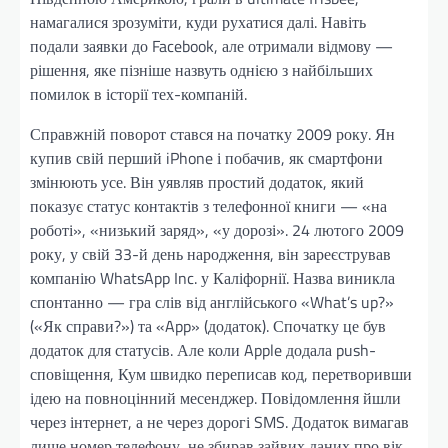
намагалися зрозуміти, куди рухатися далі. Навіть
подали заявки до Facebook, але отримали відмову —
рішення, яке пізніше назвуть однією з найбільших
помилок в історії тех-компаній.
Справжній поворот стався на початку 2009 року. Ян
купив свій перший iPhone і побачив, як смартфони
змінюють усе. Він уявляв простий додаток, який
показує статус контактів з телефонної книги — «на
роботі», «низький заряд», «у дорозі». 24 лютого 2009
року, у свій 33-й день народження, він зареєстрував
компанію WhatsApp Inc. у Каліфорнії. Назва виникла
спонтанно — гра слів від англійського «What’s up?»
(«Як справи?») та «App» (додаток). Спочатку це був
додаток для статусів. Але коли Apple додала push-
сповіщення, Кум швидко переписав код, перетворивши
ідею на повноцінний месенджер. Повідомлення йшли
через інтернет, а не через дорогі SMS. Додаток вимагав
лише номер телефону, не збирав зайвих даних про вік