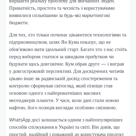
вирішити реальну проблему для звичайних людей.
Приватність, простота та чесність з користувачами
виявилися сильнішими за будь-які маркетингові
бюджети.
Для тих, хто тільки починає цікавитися технологіями та
підприємництвом, шлях Ян Кума показує, що не
обов’язково мати ідеальний старт. Багато хто з нас стоїть
перед вибором: гнатися за швидким прибутком чи
будувати щось довговічне. Кум обрав друге — і виграв
у довгостроковій перспективі. Для досвідчених читачів
цікаво інше: як радянський досвід спостереження та
контролю сформував світогляд, який пізніше став
основою одного з найприватніших масових
месенджерів планети. У часи, коли дані стали новою
нафтою, його позиція виглядає особливо сміливою.
WhatsApp досі залишається одним з найпопулярніших
способів спілкування в Україні та світі. Він довів, що
простий, надійний і поважний до користувача продукт