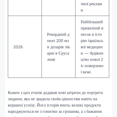
чної реклам
и
Найбільший
приватний в
Рекордний д
несок в істо
онат 200 мл
рію ізраїльсь
2026
н доларів лік
кої медицин
арні в Єруса
и — будівни
лимі
цтво нової 2
4-поверхово
ї вежі
Кожен з цих етапів додавав нові штрихи до портрета
людини, яка не зрадила своїм цінностям навіть на
вершині успіху. Його історія вчить: великі продукти
народжуються не з гонитви за грошима, а з бажання