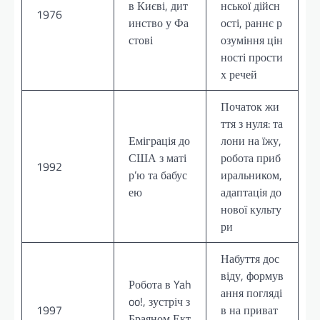
в Києві, дит
нської дійсн
1976
инство у Фа
ості, раннє р
стові
озуміння цін
ності прости
х речей
Початок жи
ття з нуля: та
Еміграція до
лони на їжу,
США з маті
робота приб
1992
р’ю та бабус
иральником,
ею
адаптація до
нової культу
ри
Набуття дос
віду, формув
Робота в Yah
ання погляді
oo!, зустріч з
1997
в на приват
Браяном Ект