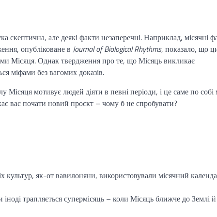
ка скептична, але деякі факти незаперечні. Наприклад, місячні ф
ження, опубліковане в
Journal of Biological Rhythms
, показало, що 
ами Місяця. Однак твердження про те, що Місяць викликає
ся міфами без вагомих доказів.
лу Місяця мотивує людей діяти в певні періоди, і це саме по собі
ає вас почати новий проєкт – чому б не спробувати?
ніх культур, як-от вавилоняни, використовували місячний календа
зи іноді трапляється супермісяць – коли Місяць ближче до Землі й