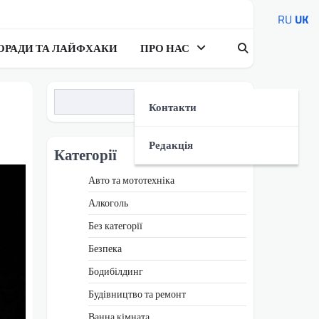
RU
UK
ОРАДИ ТА ЛАЙФХАКИ
ПРО НАС
Пошук
Контакти
Редакція
Категорії
Авто та мототехніка
Алкоголь
Без категорії
Безпека
Бодибілдинг
Будівництво та ремонт
Ванна кімната