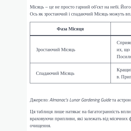
Місяць – це не просто гарний об’єкт на небі. Йог
Ось як зростаючий і спадаючий Місяць можуть впл
Фаза Місяця
Сприяє
Зростаючий Місяць
их, що
Посил
Кращий
Спадаючий Місяць
в. При
Джерело:
Almanac’s Lunar Gardening Guide
та астрон
Ця таблиця лише натякає на багатогранність впли
враховуючи припливи, які залежать від місячних 
очищення.