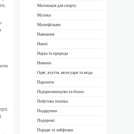
ти,
Мотивація для спорту
Музика
о
Мультфільми
з
Навчання
Напої
Наука та природа
Новини
хоча
Одяг, взуття, аксесуари та мода
Паразити
Підприємництво та бізнес
Побутова техніка
рті.
Подарунки
ї
Подорожі
Поради та лайфхаки