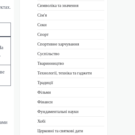
Символіка та значення
ктах.
Сім’я
Соки
Спорт
Спортивне харчування
Ча
Суспільство
.
Тваринництво
аве
Технології, техніка та гаджети
Традиції
Фільми
Фінанси
Фундаментальні науки
Хобі
лами
Церковні та святкові дати