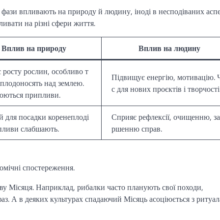
о фази впливають на природу й людину, іноді в несподіваних аспе
ивати на різні сфери життя.
Вплив на природу
Вплив на людину
 росту рослин, особливо т
Підвищує енергію, мотивацію. 
 плодоносять над землею.
с для нових проєктів і творчості
юються припливи.
 для посадки коренеплоді
Сприяє рефлексії, очищенню, з
пливи слабшають.
ршенню справ.
омічні спостереження.
ву Місяця. Наприклад, рибалки часто планують свої походи,
фаз. А в деяких культурах спадаючий Місяць асоціюється з ритуа