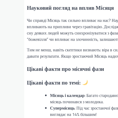
Науковий погляд на вплив Місяця
Чи справді Місяць так сильно впливає на нас? Нау
впливають на припливи через гравітацію. Дослід
сну деяких людей можуть синхронізуватися з фаз
“божевілля” чи впливає на злочинність, залишають
Тим не менш, навіть скептики визнають: віра в си
давати результати. Якщо зростаючий Місяць надих
Цікаві факти про місячні фази
Цікаві факти по темі:
Місяць і календар
: Багато стародав
місяць починався з молодика.
Супермісяць
: Під час зростаючої фа
виглядає на 14% більшим!