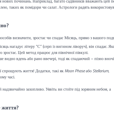
я нових починань. Наприклад, багато садівників вважають цей п
млею, таких як помідори чи салат. Астрологи радять використову
йно?
особів визначити, зростає чи спадає Місяць, прямо з вашого подв
сяць нагадує літеру “С” (серп із вигином ліворуч), він спадає. Я
о зростає. Цей метод працює для північної півкулі.
ше видно вдень або рано ввечері, тоді як спадаючий – пізно вночі
ії спрощують життя! Додатки, такі як
Moon Phase
або
Stellarium
,
ому часі.
 надзвичайно захопливо. Уявіть: ви стоїте під зоряним небом, а
 життя?