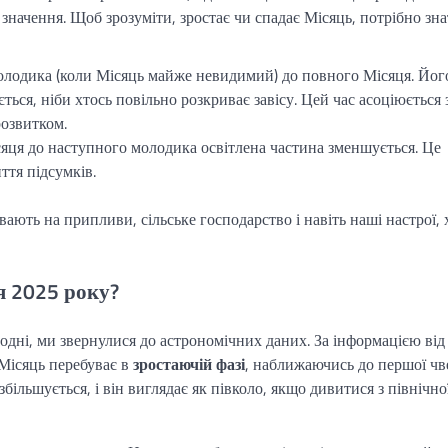
і значення. Щоб зрозуміти, зростає чи спадає Місяць, потрібно зна
 молодика (коли Місяць майже невидимий) до повного Місяця. Йог
ться, ніби хтось повільно розкриває завісу. Цей час асоціюється 
розвитком.
сяця до наступного молодика освітлена частина зменшується. Це
ття підсумків.
ають на припливи, сільське господарство і навіть наші настрої, 
я 2025 року?
годні, ми звернулися до астрономічних даних. За інформацією від
 Місяць перебуває в
зростаючій фазі
, наближаючись до першої чве
більшується, і він виглядає як півколо, якщо дивитися з північно