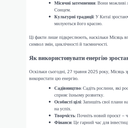
Місячні затемнення
: Вони можливі 
Сонцем.
Культурні традиції
: У Китаї зроста
милуються його красою.
Ці факти лише підкреслюють, наскільки Місяць впл
символ змін, циклічності й таємничості.
Як використовувати енергію зроста
Оскільки сьогодні, 27 травня 2025 року, Місяць зр
використати цю енергію.
Садівництво
: Садіть рослини, які р
сприяє їхньому розвитку.
Особисті цілі
: Запишіть свої плани 
на успіх.
Творчість
: Почніть новий проєкт – 
Фінанси
: Це гарний час для інвести