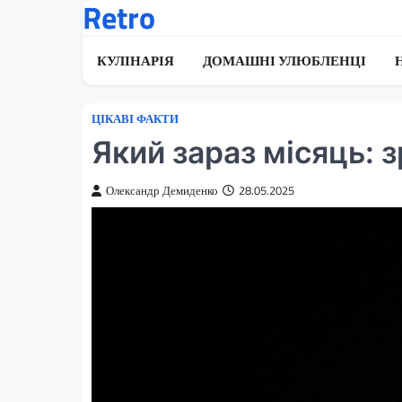
Retro
Перейти
до
вмісту
КУЛІНАРІЯ
ДОМАШНІ УЛЮБЛЕНЦІ
ЦІКАВІ ФАКТИ
Який зараз місяць:
Олександр Демиденко
28.05.2025