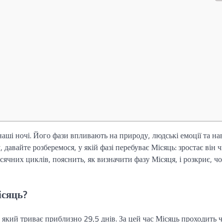
наші ночі. Його фази впливають на природу, людські емоції та на
 давайте розберемося, у якій фазі перебуває Місяць: зростає він 
ісячних циклів, пояснить, як визначити фазу Місяця, і розкриє, ч
ісяць?
, який триває приблизно 29,5 днів. За цей час Місяць проходить 