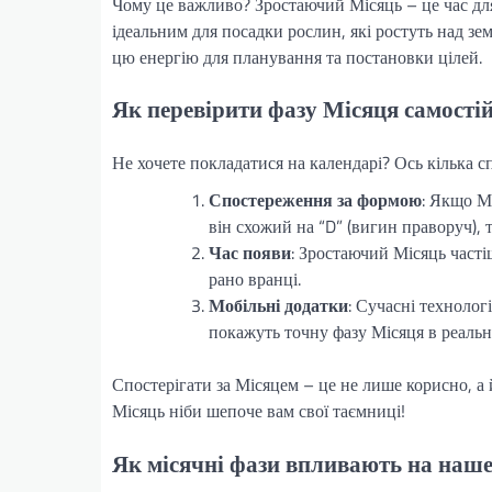
Чому це важливо? Зростаючий Місяць – це час дл
ідеальним для посадки рослин, які ростуть над зе
цю енергію для планування та постановки цілей.
Як перевірити фазу Місяця самості
Не хочете покладатися на календарі? Ось кілька сп
Спостереження за формою
: Якщо Мі
він схожий на “D” (вигин праворуч), т
Час появи
: Зростаючий Місяць часті
рано вранці.
Мобільні додатки
: Сучасні технолог
покажуть точну фазу Місяця в реальн
Спостерігати за Місяцем – це не лише корисно, а й
Місяць ніби шепоче вам свої таємниці!
Як місячні фази впливають на наше