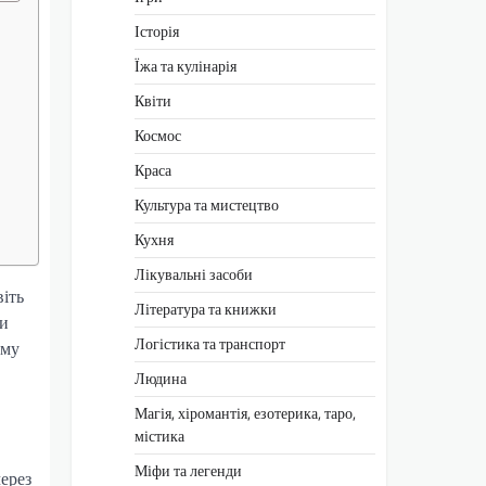
Історія
Їжа та кулінарія
Квіти
Космос
Краса
Культура та мистецтво
Кухня
Лікувальні засоби
віть
Література та книжки
чи
Логістика та транспорт
ому
Людина
Магія, хіромантія, езотерика, таро,
містика
Міфи та легенди
через