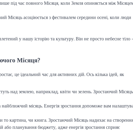
лише під час повного Місяця, коли Земля опиняється між Місяцем
ючий Місяць асоціюється з фестивалем середини осені, коли люди
етений у нашу історію та культуру. Він не просто небесне тіло 
ючого Місяця?
остає, це ідеальний час для активних дій. Ось кілька ідей, як
остуть над землею, наприклад, квіти чи зелень. Зростаючий Місяць
на найближчий місяць. Енергія зростання допоможе вам налаштув
чи то картина, чи книга. Зростаючий Місяць надихає на створення
цій або планування бюджету, адже енергія зростання сприяє