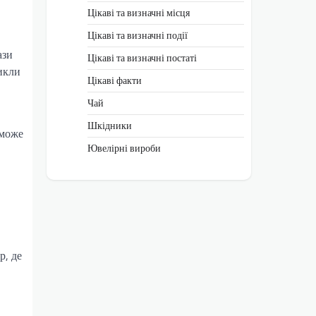
Цікаві та визначні місця
Цікаві та визначні події
ази
Цікаві та визначні постаті
цикли
Цікаві факти
Чай
Шкідники
 може
Ювелірні вироби
р, де