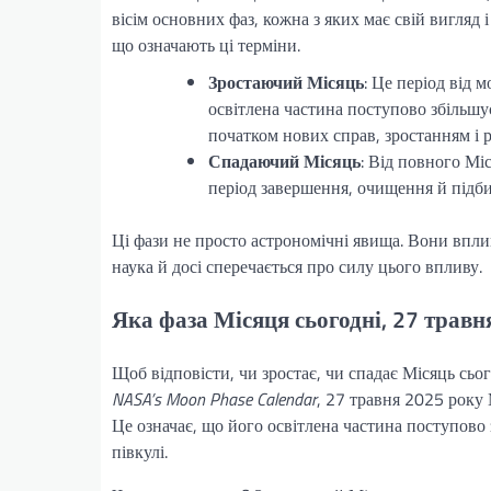
вісім основних фаз, кожна з яких має свій вигляд 
що означають ці терміни.
Зростаючий Місяць
: Це період від
освітлена частина поступово збільшує
початком нових справ, зростанням і 
Спадаючий Місяць
: Від повного Мі
період завершення, очищення й підби
Ці фази не просто астрономічні явища. Вони вплив
наука й досі сперечається про силу цього впливу.
Яка фаза Місяця сьогодні, 27 травн
Щоб відповісти, чи зростає, чи спадає Місяць сьо
NASA’s Moon Phase Calendar
, 27 травня 2025 року
Це означає, що його освітлена частина поступово з
півкулі.