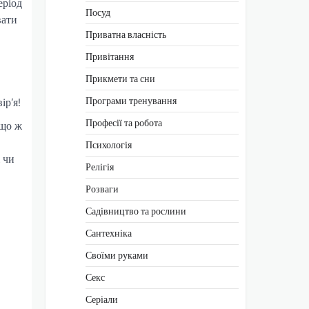
еріод
Посуд
вати
Приватна власність
Привітання
Прикмети та сни
Програми тренування
ір’я!
Професії та робота
кщо ж
Психологія
 чи
Релігія
Розваги
Садівництво та рослини
Сантехніка
Своїми руками
Секс
Серіали