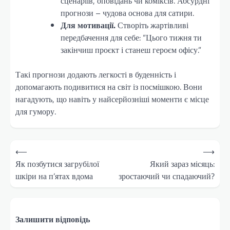
сценаріїв, оповідань чи коміксів. Абсурдні
прогнози – чудова основа для сатири.
Для мотивації.
Створіть жартівливі
передбачення для себе: “Цього тижня ти
закінчиш проєкт і станеш героєм офісу.”
Такі прогнози додають легкості в буденність і
допомагають подивитися на світ із посмішкою. Вони
нагадують, що навіть у найсерйозніші моменти є місце
для гумору.
Навігація
⟵
⟶
записів
Як позбутися загрубілої
Який зараз місяць:
шкіри на п’ятах вдома
зростаючий чи спадаючий?
Залишити відповідь