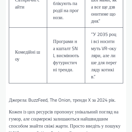
блікують па
айти
а все ще дзв
родії на прог
онитиме що
нози.
дня.”
“У 2035 роц
Програми н
і всі носити
а кшталт SN
муть VR-оку
Комедійні ш
L висміюють
ляри, але ли
оу
футуристич
ше для перег
ні тренди.
ляду котикі
в.”
Джерела: BuzzFeed, The Onion, тренди X за 2024 рік.
Кожен із цих ресурсів пропонує унікальний погляд на
гумор, але соцмережі залишаються найшвидшим
способом знайти свіжі жарти. Просто введіть у пошуку