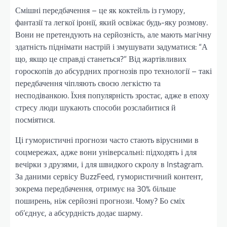
Смішні передбачення – це як коктейль із гумору,
фантазії та легкої іронії, який освіжає будь-яку розмову.
Вони не претендують на серйозність, але мають магічну
здатність піднімати настрій і змушувати задуматися: “А
що, якщо це справді станеться?” Від жартівливих
гороскопів до абсурдних прогнозів про технології – такі
передбачення чіпляють своєю легкістю та
несподіванкою. Їхня популярність зростає, адже в епоху
стресу люди шукають способи розслабитися й
посміятися.
Ці гумористичні прогнози часто стають вірусними в
соцмережах, адже вони універсальні: підходять і для
вечірки з друзями, і для швидкого скролу в Instagram.
За даними сервісу BuzzFeed, гумористичний контент,
зокрема передбачення, отримує на 30% більше
поширень, ніж серйозні прогнози. Чому? Бо сміх
об’єднує, а абсурдність додає шарму.