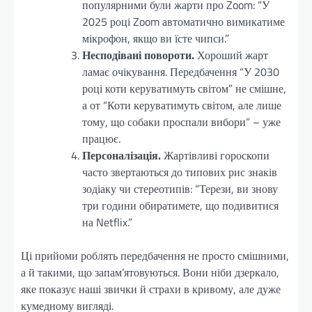
популярними були жарти про Zoom: “У
2025 році Zoom автоматично вимикатиме
мікрофон, якщо ви їсте чипси.”
Несподівані повороти.
Хороший жарт
ламає очікування. Передбачення “У 2030
році коти керуватимуть світом” не смішне,
а от “Коти керуватимуть світом, але лише
тому, що собаки проспали вибори” – уже
працює.
Персоналізація.
Жартівливі гороскопи
часто звертаються до типових рис знаків
зодіаку чи стереотипів: “Терези, ви знову
три години обиратимете, що подивитися
на Netflix.”
Ці прийоми роблять передбачення не просто смішними,
а й такими, що запам’ятовуються. Вони ніби дзеркало,
яке показує наші звички й страхи в кривому, але дуже
кумедному вигляді.