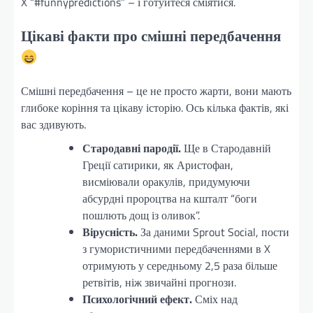
X “#funnypredictions” – і готуйтеся сміятися.
Цікаві факти про смішні передбачення
Смішні передбачення – це не просто жарти, вони мають
глибоке коріння та цікаву історію. Ось кілька фактів, які
вас здивують.
Стародавні пародії.
Ще в Стародавній
Греції сатирики, як Аристофан,
висміювали оракулів, придумуючи
абсурдні пророцтва на кшталт “боги
пошлють дощ із оливок”.
Вірусність.
За даними Sprout Social, пости
з гумористичними передбаченнями в X
отримують у середньому 2,5 раза більше
ретвітів, ніж звичайні прогнози.
Психологічний ефект.
Сміх над