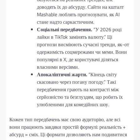
доводять їх до абсурду. Сайти на кшталт
Mashable люблять прогнозувати, як AI
стане надто саркастичним.
Соціальні передбачення.
“У 2026 році
лайки в TikTok замінять валюту.” Ці
прогнози висміюють сучасні тренди, як-от
одержимість соцмережами чи меми. Вони
популярні в X, де користувачі діляться
власними версіями.
Апокаліптичні жарти.
“Кінець світу
скасовано через погану погоду.” Такі
передбачення грають на контрасті між
серйозністю та безглуздям, що робить їх
улюбленими для комедійних шоу.
Кожен тип передбачень має свою аудиторію, але всі
вони працюють завдяки простій формулі: реальність +
абсурд = сміх. Ці формати дозволяють нам подивитися