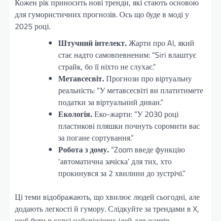
Кожен рік приносить нові тренди, які стають основою
для гумористичних прогнозів. Ось що буде в моді у
2025 році.
Штучний інтелект.
Жарти про AI, який
стає надто самовпевненим: “Siri влаштує
страйк, бо її ніхто не слухає.”
Метавсесвіт.
Прогнози про віртуальну
реальність: “У метавсесвіті ви платитимете
податки за віртуальний диван.”
Екологія.
Еко-жарти: “У 2030 році
пластикові пляшки почнуть соромити вас
за погане сортування.”
Робота з дому.
“Zoom введе функцію
‘автоматична зачіска’ для тих, хто
прокинувся за 2 хвилини до зустрічі.”
Ці теми відображають, що хвилює людей сьогодні, але
додають легкості й гумору. Слідкуйте за трендами в X,
щоб бути в курсі найсвіжіших ідей для жартів.