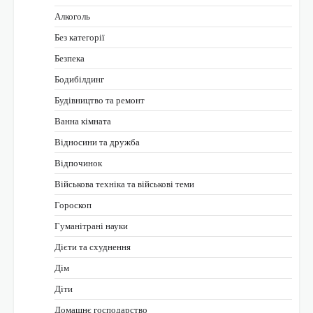
Алкоголь
Без категорії
Безпека
Бодибілдинг
Будівництво та ремонт
Ванна кімната
Відносини та дружба
Відпочинок
Військова техніка та військові теми
Гороскоп
Гуманітрані науки
Дієти та схуднення
Дім
Діти
Домашнє господарство