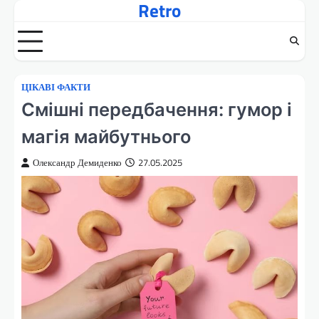
Retro
Перейти
до
вмісту
ЦІКАВІ ФАКТИ
Смішні передбачення: гумор і
магія майбутнього
Олександр Демиденко
27.05.2025