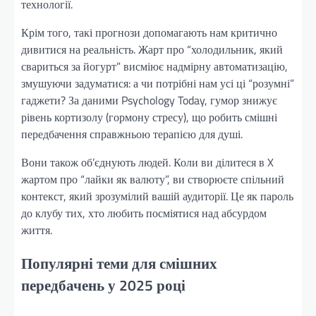
технології.
Крім того, такі прогнози допомагають нам критично
дивитися на реальність. Жарт про “холодильник, який
свариться за йогурт” висміює надмірну автоматизацію,
змушуючи задуматися: а чи потрібні нам усі ці “розумні”
гаджети? За даними Psychology Today, гумор знижує
рівень кортизолу (гормону стресу), що робить смішні
передбачення справжньою терапією для душі.
Вони також об’єднують людей. Коли ви ділитеся в X
жартом про “лайки як валюту”, ви створюєте спільний
контекст, який зрозумілий вашій аудиторії. Це як пароль
до клубу тих, хто любить посміятися над абсурдом
життя.
Популярні теми для смішних
передбачень у 2025 році