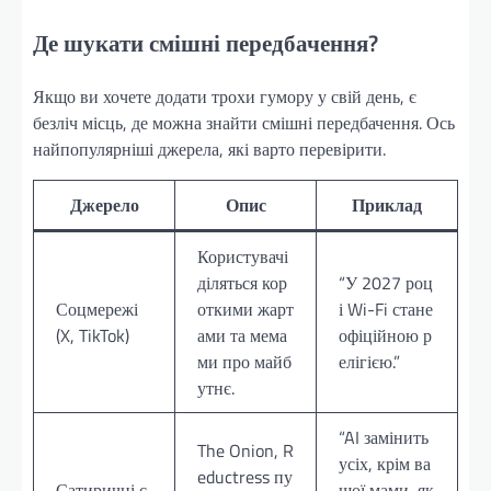
Де шукати смішні передбачення?
Якщо ви хочете додати трохи гумору у свій день, є
безліч місць, де можна знайти смішні передбачення. Ось
найпопулярніші джерела, які варто перевірити.
Джерело
Опис
Приклад
Користувачі
діляться кор
“У 2027 роц
Соцмережі
откими жарт
і Wi-Fi стане
(X, TikTok)
ами та мема
офіційною р
ми про майб
елігією.”
утнє.
“AI замінить
The Onion, R
усіх, крім ва
eductress пу
Сатиричні с
шої мами, як