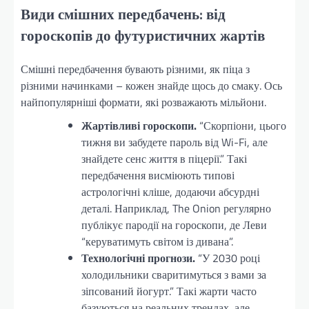
Види смішних передбачень: від
гороскопів до футуристичних жартів
Смішні передбачення бувають різними, як піца з
різними начинками – кожен знайде щось до смаку. Ось
найпопулярніші формати, які розважають мільйони.
Жартівливі гороскопи.
“Скорпіони, цього
тижня ви забудете пароль від Wi-Fi, але
знайдете сенс життя в піцерії.” Такі
передбачення висміюють типові
астрологічні кліше, додаючи абсурдні
деталі. Наприклад, The Onion регулярно
публікує пародії на гороскопи, де Леви
“керуватимуть світом із дивана”.
Технологічні прогнози.
“У 2030 році
холодильники сваритимуться з вами за
зіпсований йогурт.” Такі жарти часто
базуються на реальних трендах, але