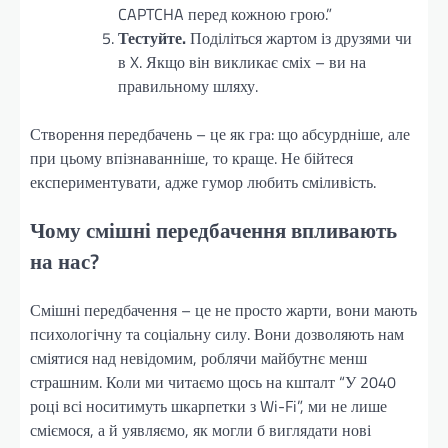
CAPTCHA перед кожною грою.”
Тестуйте.
Поділіться жартом із друзями чи
в X. Якщо він викликає сміх – ви на
правильному шляху.
Створення передбачень – це як гра: що абсурдніше, але
при цьому впізнаванніше, то краще. Не бійтеся
експериментувати, адже гумор любить сміливість.
Чому смішні передбачення впливають
на нас?
Смішні передбачення – це не просто жарти, вони мають
психологічну та соціальну силу. Вони дозволяють нам
сміятися над невідомим, роблячи майбутнє менш
страшним. Коли ми читаємо щось на кшталт “У 2040
році всі носитимуть шкарпетки з Wi-Fi”, ми не лише
сміємося, а й уявляємо, як могли б виглядати нові