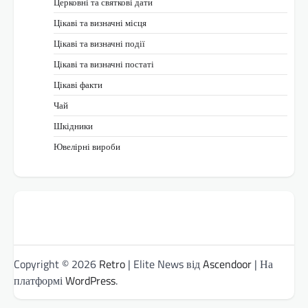
Церковні та святкові дати
Цікаві та визначні місця
Цікаві та визначні події
Цікаві та визначні постаті
Цікаві факти
Чай
Шкідники
Ювелірні вироби
Copyright © 2026
Retro
| Elite News від
Ascendoor
| На
платформі
WordPress
.