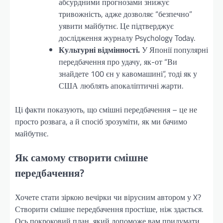
абсурдними прогнозами знижує
тривожність, адже дозволяє “безпечно”
уявити майбутнє. Це підтверджує
дослідження журналу Psychology Today.
Культурні відмінності.
У Японії популярні
передбачення про удачу, як-от “Ви
знайдете 100 єн у кавомашині”, тоді як у
США люблять апокаліптичні жарти.
Ці факти показують, що смішні передбачення – це не
просто розвага, а й спосіб зрозуміти, як ми бачимо
майбутнє.
Як самому створити смішне
передбачення?
Хочете стати зіркою вечірки чи вірусним автором у X?
Створити смішне передбачення простіше, ніж здається.
Ось покроковий план, який допоможе вам придумати