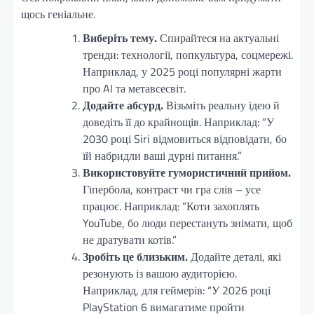
щось геніальне.
Виберіть тему.
Спирайтеся на актуальні
тренди: технології, попкультура, соцмережі.
Наприклад, у 2025 році популярні жарти
про AI та метавсесвіт.
Додайте абсурд.
Візьміть реальну ідею й
доведіть її до крайнощів. Наприклад: “У
2030 році Siri відмовиться відповідати, бо
їй набридли ваші дурні питання.”
Використовуйте гумористичний прийом.
Гіпербола, контраст чи гра слів – усе
працює. Наприклад: “Коти захоплять
YouTube, бо люди перестануть знімати, щоб
не дратувати котів.”
Зробіть це близьким.
Додайте деталі, які
резонують із вашою аудиторією.
Наприклад, для геймерів: “У 2026 році
PlayStation 6 вимагатиме пройти