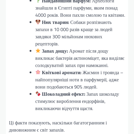
Найдавніший парфум:
Археологи
знайшли в Єгипті парфуми, яким понад
4000 років. Вони пахли смолою та квітами.
Нюх тварин:
Собаки розпізнають
запахи в 10 000 разів краще за людей
завдяки 300 мільйонам нюхових
рецепторів.
Запах дощу:
Аромат після дощу
викликає бактерія актиноміцет, яка виділяє
солодкуватий запах при намоканні.
Квіткові аромати:
Жасмин і троянда –
найпопулярніші ноти в парфумерії, адже
вони подобаються 90% людей.
Шоколадний ефект:
Запах шоколаду
стимулює вироблення ендорфінів,
викликаючи відчуття щастя.
Ці факти показують, наскільки багатогранним і
дивовижним є світ запахів.