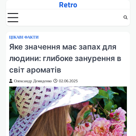
Retro
Перейти
до
вмісту
ЦІКАВІ ФАКТИ
Яке значення має запах для
людини: глибоке занурення в
світ ароматів
Олександр Демиденко
02.06.2025