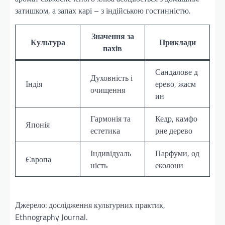
затишком, а запах карі – з індійською гостинністю.
Значення за
Культура
Приклади
пахів
Сандалове д
Духовність і
Індія
ерево, жасм
очищення
ин
Гармонія та
Кедр, камфо
Японія
естетика
рне дерево
Індивідуаль
Парфуми, од
Європа
ність
еколони
Джерело: дослідження культурних практик,
Ethnography Journal.