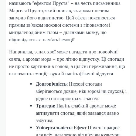
називають “ефектом Пруста” – на честь письменника
Марселя Пруста, який описав, як аромат печива
занурив його в дитинство. Цей ефект пояснюється
прямим зв’язком нюхової системи з гіпокампом і
мигдалеподібним тілом – ділянками мозку, що
відповідають за пам’ять і емоції.
Наприклад, запах хвої може нагадати про новорічні
свята, а аромат моря – про літню відпустку. Ці спогади
не просто картинки в голові, а цілісні переживання, що
включають емоції, звуки й навіть фізичні відчуття.
Довговічність:
Нюхові спогади
зберігаються довше, ніж зорові чи слухові, і
рідше спотворюються з часом.
Тригери:
Навіть слабкий аромат може
активувати спогад, який здавався давно
забутим.
Універсальність:
Ефект Пруста працює
для всіх, незалежно від віку чи культури.