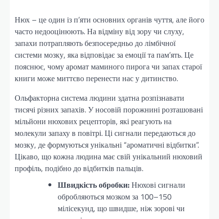
Нюх – це один із п’яти основних органів чуття, але його
часто недооцінюють. На відміну від зору чи слуху,
запахи потрапляють безпосередньо до лімбічної
системи мозку, яка відповідає за емоції та пам’ять. Це
пояснює, чому аромат маминого пирога чи запах старої
книги може миттєво перенести нас у дитинство.
Ольфакторна система людини здатна розпізнавати
тисячі різних запахів. У носовій порожнині розташовані
мільйони нюхових рецепторів, які реагують на
молекули запаху в повітрі. Ці сигнали передаються до
мозку, де формуються унікальні “ароматичні відбитки”.
Цікаво, що кожна людина має свій унікальний нюховий
профіль, подібно до відбитків пальців.
Швидкість обробки:
Нюхові сигнали
обробляються мозком за 100–150
мілісекунд, що швидше, ніж зорові чи