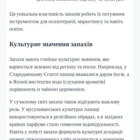
Ця унікальна властивість запахів робить їх потужним
інструментом для психотерапії, маркетингу та навіть
освіти.
Культурне значення запахів
Запахи мають глибоке культурне значення, яке
варіюється залежно від регіону та епохи. Наприклад, у
Стародавньому Єгипті пахощі вважалися даром богів, а
в Японії мистецтво кодо (слухання ароматів)
порівнюють із чайною церемонією.
У сучасному світі запахи також відіграють важливу
роль. У мусульманських культурах пахощі
використовуються в релігійних обрядах, а в західних
країнах парфуми стали символом індивідуальності.
Навіть у побуті запахи формують культурні асоціації:
аромат свіжоспеченого хліба асоціюється з домашнім