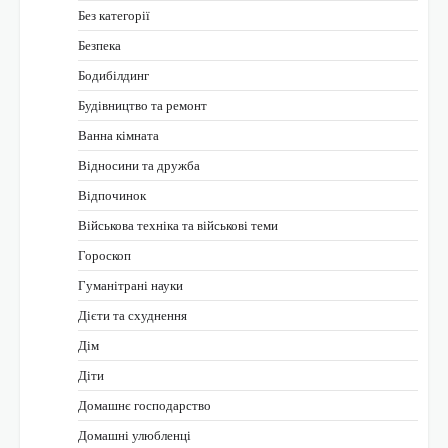
Без категорії
Безпека
Бодибілдинг
Будівництво та ремонт
Ванна кімната
Відносини та дружба
Відпочинок
Військова техніка та військові теми
Гороскоп
Гуманітрані науки
Дієти та схуднення
Дім
Діти
Домашнє господарство
Домашні улюбленці