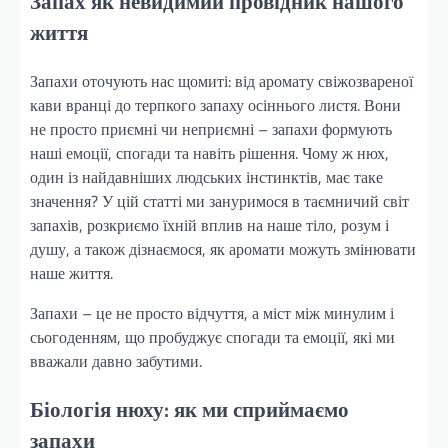
Запах як невидимий провідник нашого
життя
Запахи оточують нас щомиті: від аромату свіжозвареної
кави вранці до терпкого запаху осіннього листя. Вони
не просто приємні чи неприємні – запахи формують
наші емоції, спогади та навіть рішення. Чому ж нюх,
один із найдавніших людських інстинктів, має таке
значення? У цій статті ми зануримося в таємничий світ
запахів, розкриємо їхній вплив на наше тіло, розум і
душу, а також дізнаємося, як аромати можуть змінювати
наше життя.
Запахи – це не просто відчуття, а міст між минулим і
сьогоденням, що пробуджує спогади та емоції, які ми
вважали давно забутими.
Біологія нюху: як ми сприймаємо
запахи