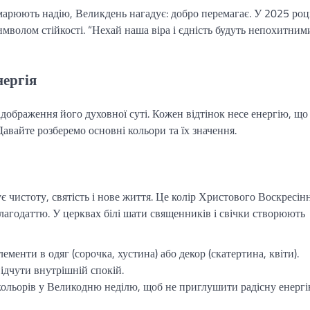
тьмарюють надію, Великдень нагадує: добро перемагає. У 2025 році
имволом стійкості. “Нехай наша віра і єдність будуть непохитним
нергія
дображення його духовної суті. Кожен відтінок несе енергію, що
Давайте розберемо основні кольори та їх значення.
 чистоту, святість і нове життя. Це колір Христового Воскресінн
лагодаттю. У церквах білі шати священників і свічки створюють
ементи в одяг (сорочка, хустина) або декор (скатертина, квіти).
ідчути внутрішній спокій.
ольорів у Великодню неділю, щоб не приглушити радісну енергі