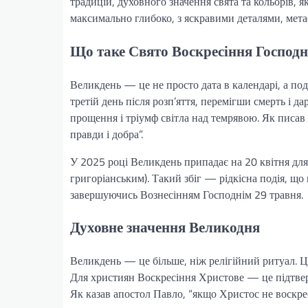
традицій, духовного значення свята та кольорів, 
максимально глибоко, з яскравими деталями, мет
Що таке Свято Воскресіння Господн
Великдень — це не просто дата в календарі, а поді
третій день після розп’яття, перемігши смерть і 
прощення і тріумф світла над темрявою. Як писа
правди і добра”.
У 2025 році Великдень припадає на 20 квітня для
григоріанським). Такий збіг — рідкісна подія, що
завершуючись Вознесінням Господнім 29 травня.
Духовне значення Великодня
Великдень — це більше, ніж релігійний ритуал. Ц
Для християн Воскресіння Христове — це підтверд
Як казав апостол Павло, “якщо Христос не воскрес,