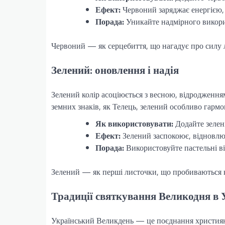
Ефект:
Червоний заряджає енергією,
Порада:
Уникайте надмірного викори
Червоний — як серцебиття, що нагадує про силу 
Зелений: оновлення і надія
Зелений колір асоціюється з весною, відродженням
земних знаків, як Телець, зелений особливо гармо
Як використовувати:
Додайте зелені
Ефект:
Зелений заспокоює, відновлю
Порада:
Використовуйте пастельні ві
Зелений — як перші листочки, що пробиваються к
Традиції святкування Великодня в 
Український Великдень — це поєднання християнс