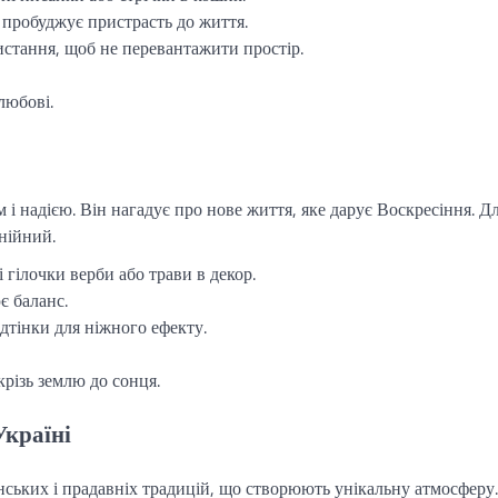
 пробуджує пристрасть до життя.
стання, щоб не перевантажити простір.
любові.
 і надією. Він нагадує про нове життя, яке дарує Воскресіння. Д
нійний.
 гілочки верби або трави в декор.
є баланс.
дтінки для ніжного ефекту.
різь землю до сонця.
Україні
ьких і прадавніх традицій, що створюють унікальну атмосферу.