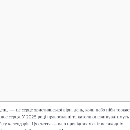
нь, — це серце християнської віри, день, коли небо ніби торкає
внює серця. У 2025 році православні та католики святкуватимуть
ігу календарів. Ця стаття — ваш провідник у світ великодніх