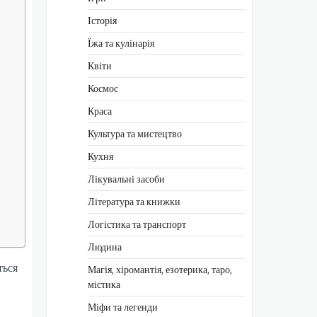
Історія
Їжа та кулінарія
Квіти
Космос
Краса
Культура та мистецтво
Кухня
Лікувальні засоби
Література та книжки
Логістика та транспорт
Людина
ться
Магія, хіромантія, езотерика, таро,
містика
Міфи та легенди