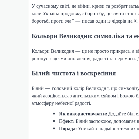
У сучасному світі, де війни, кризи та розбрат за
коли Україна продовжує боротьбу, це свято стає с
боротьбі проти зла,” — писав один із лідерів на X.
Кольори Великодня: символіка та е
Кольори Великодня — це не просто прикраса, а ві
резонує з ідеями оновлення, радості та перемоги. 
Білий: чистота і воскресіння
Білий — головний колір Великодня, що символізує
який асоціюється з ангельським сяйвом і Божою б
атмосферу небесної радості.
Як використовувати:
Додайте білі ел
Ефект:
Білий заспокоює, допомагає в
Порада:
Уникайте надмірно темних к