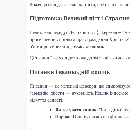
Кожен регіон додає свої відтінки, але є спільні рит
Підготовка: Великий піст і Страсни
Великдень передує Великий піст (3 березня – 19 
присвячений спогадам про страждання Христа. У 
п’ятницю уникають розваг, моляться.
Ці традиції — як підготовка до зустрічі з чимось 
Писанки і великодній кошик
Писанки — це маленькі шедеври, що символізують 
гармонію, хрести — духовність. Кошик із паскою,
відчуття єдності.
Як готувати кошик:
Покладіть білу 
Порада:
Пишіть писанки з дітьми — ц