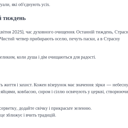
уали, які об’єднують усіх.
й тиждень
квітня 2025), час духовного очищення. Останній тиждень, Страс
Чистий четвер прибирають оселю, печуть паски, а в Страсну
великим, коли душа і дім очищаються для радості.
життя і захист. Кожен візерунок має значення: зірки — небесн
 яйцями, ковбасою, сиром і сіллю освячують у церкві, створююч
серветку, додайте свічку і прикрасьте зеленню.
е зближує і вчить традицій.