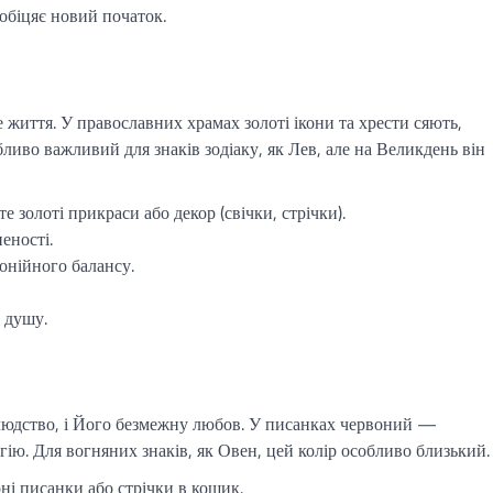
обіцяє новий початок.
 життя. У православних храмах золоті ікони та хрести сяють,
ливо важливий для знаків зодіаку, як Лев, але на Великдень він
 золоті прикраси або декор (свічки, стрічки).
еності.
онійного балансу.
є душу.
людство, і Його безмежну любов. У писанках червоний —
ію. Для вогняних знаків, як Овен, цей колір особливо близький.
ні писанки або стрічки в кошик.