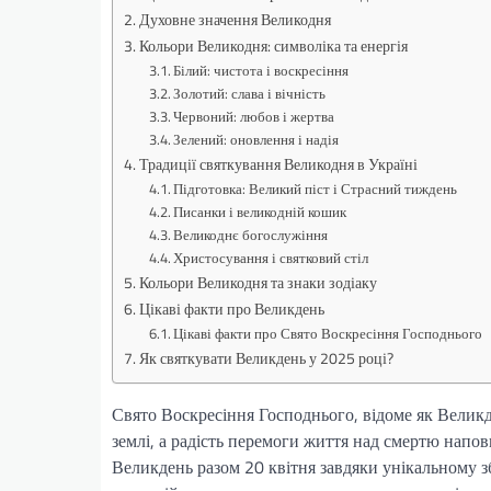
Духовне значення Великодня
Кольори Великодня: символіка та енергія
Білий: чистота і воскресіння
Золотий: слава і вічність
Червоний: любов і жертва
Зелений: оновлення і надія
Традиції святкування Великодня в Україні
Підготовка: Великий піст і Страсний тиждень
Писанки і великодній кошик
Великоднє богослужіння
Христосування і святковий стіл
Кольори Великодня та знаки зодіаку
Цікаві факти про Великдень
Цікаві факти про Свято Воскресіння Господнього
Як святкувати Великдень у 2025 році?
Свято Воскресіння Господнього, відоме як Великде
землі, а радість перемоги життя над смертю напо
Великдень разом 20 квітня завдяки унікальному зб