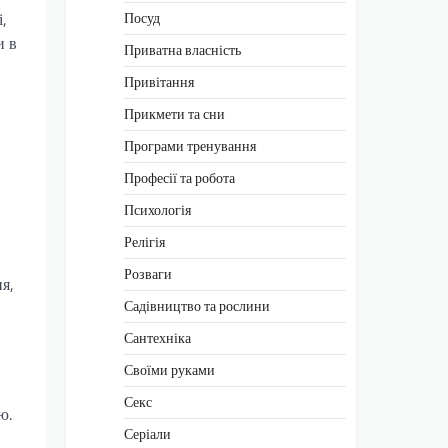
Посуд
,
и в
Приватна власність
Привітання
Прикмети та сни
Програми тренування
Професії та робота
Психологія
Релігія
Розваги
я,
Садівництво та рослини
Сантехніка
Своїми руками
Секс
ю.
Серіали