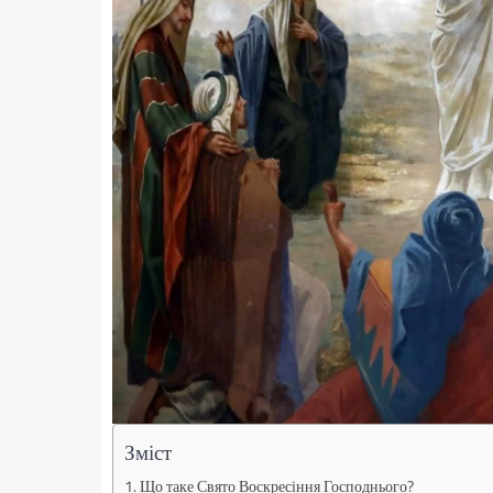
Зміст
Що таке Свято Воскресіння Господнього?