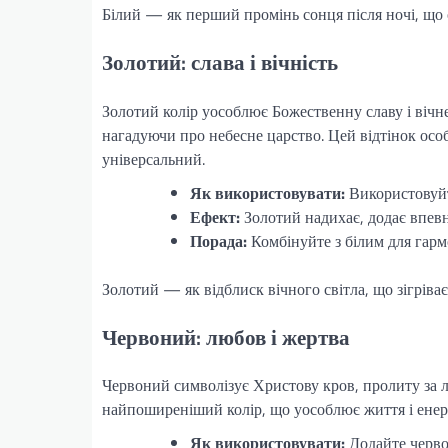
Білий — як перший промінь сонця після ночі, що 
Золотий: слава і вічність
Золотий колір уособлює Божественну славу і вічне
нагадуючи про небесне царство. Цей відтінок особ
універсальний.
Як використовувати:
Використовуйте
Ефект:
Золотий надихає, додає впевн
Порада:
Комбінуйте з білим для гарм
Золотий — як відблиск вічного світла, що зігріва
Червоний: любов і жертва
Червоний символізує Христову кров, пролиту за 
найпоширеніший колір, що уособлює життя і енерг
Як використовувати:
Додайте черво