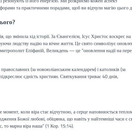
які резонують із його енергією. Ми розкриємо кожен аспект
афорами та практичними порадами, щоб ви відчули магію цього д
ього?
я, що змінила хід історії. За Євангелієм, Ісус Христос воскрес на
даруючи людству надію на вічне життя. Це свято символізує оновле
в митрополит Епіфаній, Великдень — це “оновлення надії на пер
 православних (за новоюліанським календарем) і католиків (за
 підкреслює єдність християн. Святкування триває 40 днів,
е момент, коли віра стає відчутною, а серце наповнюється теплом
ження Божої любові, обіцянка, що навіть у найтемніші часи є св
 то марна віра наша” (1 Кор. 15:14).