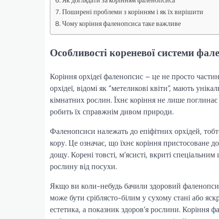
Як доглядати за корінням фаленопсиса
Поширені проблеми з корінням і як їх вирішити
Чому коріння фаленопсиса таке важливе
Особливості кореневої системи фал
Коріння орхідеї фаленопсис – це не просто частина
орхідеї, відомі як “метеликові квіти”, мають унік
кімнатних рослин. Їхнє коріння не лише поглинає
робить їх справжнім дивом природи.
Фаленопсиси належать до епіфітних орхідей, тобто
кору. Це означає, що їхнє коріння пристосоване до
дощу. Корені товсті, м’ясисті, вкриті спеціальни
рослину від посухи.
Якщо ви коли-небудь бачили здоровий фаленопсис,
може бути сріблясто-білим у сухому стані або яск
естетика, а показник здоров’я рослини. Коріння 