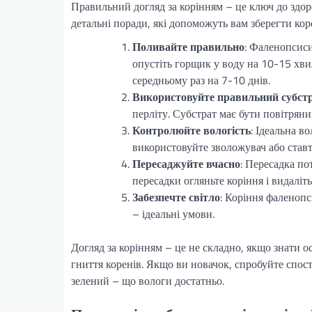
Правильний догляд за корінням – це ключ до здор
детальні поради, які допоможуть вам зберегти кор
Поливайте правильно
: Фаленопсиси
опустіть горщик у воду на 10-15 хвил
середньому раз на 7-10 днів.
Використовуйте правильний субст
перліту. Субстрат має бути повітряни
Контролюйте вологість
: Ідеальна в
використовуйте зволожувач або ставт
Пересаджуйте вчасно
: Пересадка по
пересадки огляньте коріння і видаліт
Забезпечте світло
: Коріння фаленопс
– ідеальні умови.
Догляд за корінням – це не складно, якщо знати
гниття коренів. Якщо ви новачок, спробуйте спост
зелений – що вологи достатньо.