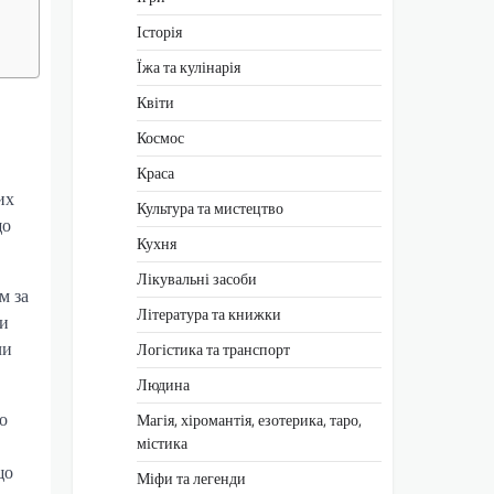
Історія
Їжа та кулінарія
Квіти
Космос
Краса
их
Культура та мистецтво
що
Кухня
Лікувальні засоби
м за
Література та книжки
чи
чи
Логістика та транспорт
Людина
о
Магія, хіромантія, езотерика, таро,
містика
що
Міфи та легенди