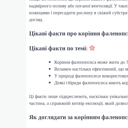
надмірного поливу або поганої вентиляції. У та
ножицями і пересадити рослину в свіжий субстрат
догляд.
Цікаві факти про коріння фаленопс
Цікаві факти по темі:
Коріння фаленопсиса може жити до 7
Веламен настільки ефективний, що мо
У природі фаленопсиси використовуют
Деякі гібриди фаленопсиса мають корі
Ці факти лише підкреслюють, наскільки унікальн
частина, а справжній витвір еволюції, який дозво
Як доглядати за корінням фаленопс