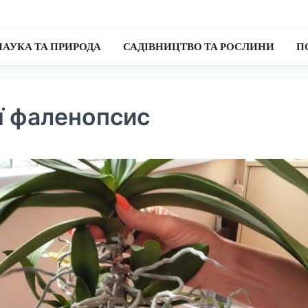
НАУКА ТА ПРИРОДА
САДІВНИЦТВО ТА РОСЛИНИ
П
еї фаленопсис