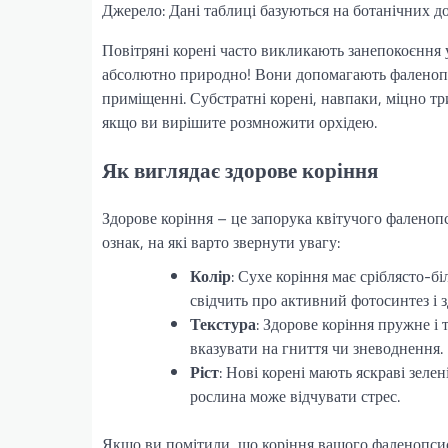
Джерело: Дані таблиці базуються на ботанічних д
Повітряні корені часто викликають занепокоєння у
абсолютно природно! Вони допомагають фаленопси
приміщенні. Субстратні корені, навпаки, міцно тр
якщо ви вирішите розмножити орхідею.
Як виглядає здорове коріння
Здорове коріння – це запорука квітучого фаленопс
ознак, на які варто звернути увагу:
Колір
: Сухе коріння має сріблясто-бі
свідчить про активний фотосинтез і з
Текстура
: Здорове коріння пружне і
вказувати на гниття чи зневоднення.
Ріст
: Нові корені мають яскраві зелен
рослина може відчувати стрес.
Якщо ви помітили, що коріння вашого фаленопсис