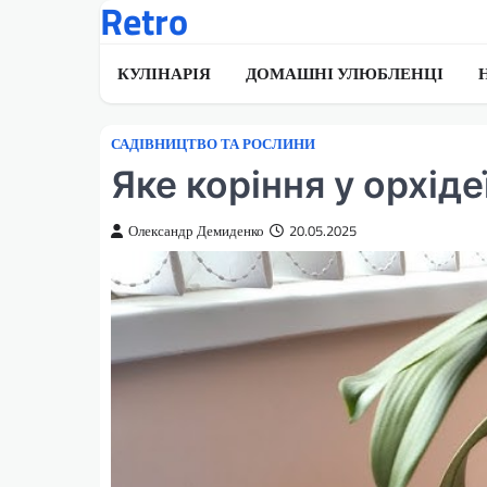
Retro
Перейти
до
вмісту
КУЛІНАРІЯ
ДОМАШНІ УЛЮБЛЕНЦІ
САДІВНИЦТВО ТА РОСЛИНИ
Яке коріння у орхід
Олександр Демиденко
20.05.2025