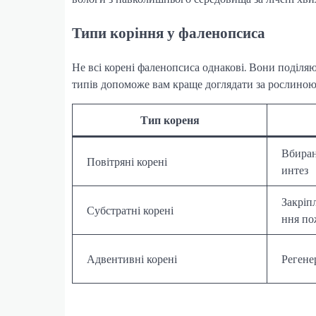
Типи коріння у фаленопсиса
Не всі корені фаленопсиса однакові. Вони поділяю
типів допоможе вам краще доглядати за рослиною
Тип кореня
Вбиран
Повітряні корені
интез
Закріп
Субстратні корені
ння по
Адвентивні корені
Регене