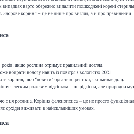
ких випадках варто обережно видалити пошкоджені корені стерил
. Здорове коріння – це не лише про вигляд, а й про правильний
иса
 років, якщо рослина отримує правильний догляд.
же вбирати вологу навіть із повітря з вологістю 20%!
ь коріння, щоб “ловити” органічні рештки, які змиває дощ.
ння з легким рожевим відтінком – це рідкісна, але природна мут
ою є ця рослина. Коріння фаленопсиса – це не просто функціона
ляє орхідеї виживати в найскладніших умовах.
иса