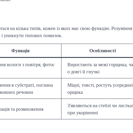
ться на кілька типів, кожен із яких має свою функцію. Розуміння
 і уникнути типових помилок.
Функція
Особливості
ня вологи з повітря, фотос
Виростають за межі горщика, ч
о довгі й гнучкі
лення в субстраті, поглина
Міцні, товсті, ростуть усередині
живних речовин
орщика
З’являються на стеблі чи листка
рація та розмноження
при укоріненні