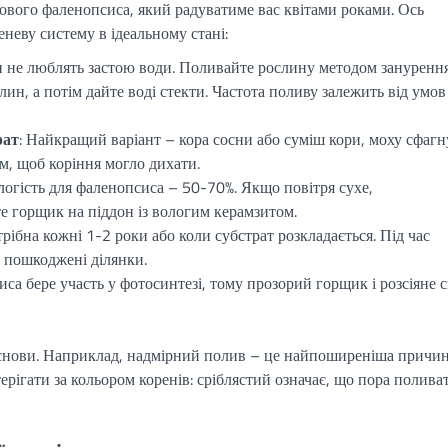
ового фаленопсиса, який радуватиме вас квітами роками. Ось
еневу систему в ідеальному стані:
 не люблять застою води. Поливайте рослину методом занурення
ин, а потім дайте воді стекти. Частота поливу залежить від умов
рат
: Найкращий варіант – кора сосни або суміш кори, моху сфагн
м, щоб коріння могло дихати.
ологість для фаленопсиса – 50-70%. Якщо повітря сухе,
е горщик на піддон із вологим керамзитом.
трібна кожні 1-2 роки або коли субстрат розкладається. Під час
ь пошкоджені ділянки.
иса бере участь у фотосинтезі, тому прозорий горщик і розсіяне с
 основи. Наприклад, надмірний полив – це найпоширеніша причи
ерігати за кольором коренів: сріблястий означає, що пора поливат