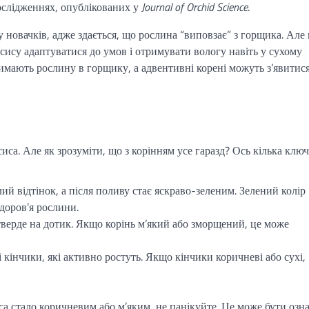
ослідженнях, опублікованих у
Journal of Orchid Science
.
 новачків, адже здається, що рослина “виповзає” з горщика. Але 
су адаптуватися до умов і отримувати вологу навіть у сухому
имають рослину в горщику, а адвентивні корені можуть з’явитися
иса. Але як зрозуміти, що з корінням усе гаразд? Ось кілька клю
лий відтінок, а після поливу стає яскраво-зеленим. Зелений колір
доров’я рослини.
 тверде на дотик. Якщо корінь м’який або зморщений, це може
і кінчики, які активно ростуть. Якщо кінчики коричневі або сухі,
а стало коричневим або м’яким, не панікуйте. Це може бути озн