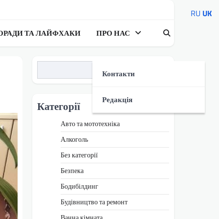
RU
UK
ОРАДИ ТА ЛАЙФХАКИ
ПРО НАС
Пошук
Контакти
Редакція
Категорії
Авто та мототехніка
Алкоголь
Без категорії
Безпека
Бодибілдинг
Будівництво та ремонт
Ванна кімната