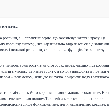
енопсиса
 рослини, а її справжнє серце, що забезпечує життя і красу. Ці
альну кореневу систему, яка кардинально відрізняється від звичайн
 воду і поживні речовини, але й виконує функцію фотосинтезу, 
 в природі вони ростуть на стовбурах дерев, чіпляючись коріння
 життя в умовах, де немає ґрунту, а волога надходить із повітря 
м шаром – веламеном, який діє як губка, вбираючи воду і захищаю
 то помічали, як його коріння виглядає живим і соковитим. Вон
раво-зеленим після поливу. Така зміна кольору – це не просто
фаленопсиса не лише функціональне, але й надзвичайно красиве, 