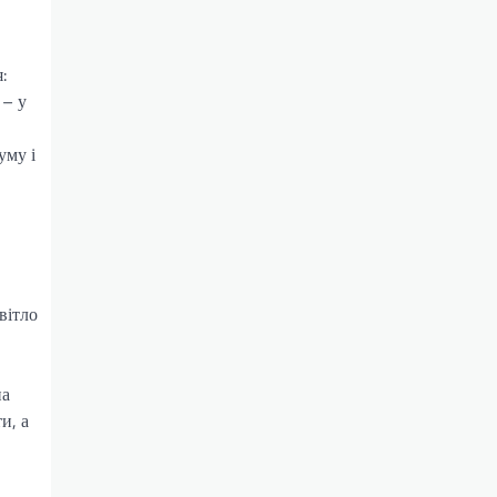
:
 – у
уму і
вітло
на
и, а