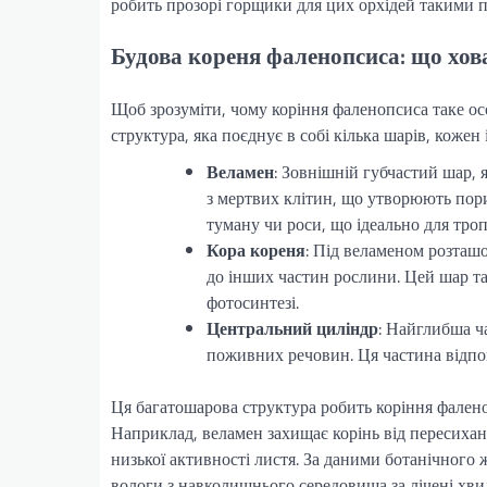
робить прозорі горщики для цих орхідей такими 
Будова кореня фаленопсиса: що хова
Щоб зрозуміти, чому коріння фаленопсиса таке осо
структура, яка поєднує в собі кілька шарів, кожен 
Веламен
: Зовнішній губчастий шар, 
з мертвих клітин, що утворюють порис
туману чи роси, що ідеально для троп
Кора кореня
: Під веламеном розташ
до інших частин рослини. Цей шар та
фотосинтезі.
Центральний циліндр
: Найглибша ч
поживних речовин. Ця частина відпові
Ця багатошарова структура робить коріння фалено
Наприклад, веламен захищає корінь від пересихан
низької активності листя. За даними ботанічного
вологи з навколишнього середовища за лічені хви