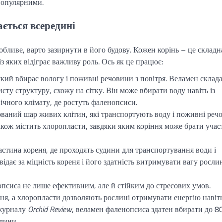
популярними.
ється всередині
бливе, варто зазирнути в його будову. Кожен корінь – це складн
із яких відіграє важливу роль. Ось як це працює:
який вбирає вологу і поживні речовини з повітря. Веламен склад
ту структуру, схожу на сітку. Він може вбирати воду навіть із
ічного клімату, де ростуть фаленопсиси.
ований шар живих клітин, які транспортують воду і поживні реч
кож містить хлоропласти, завдяки яким коріння може брати учас
астина кореня, де проходять судини для транспортування води і
дає за міцність кореня і його здатність витримувати вагу росли
псиса не лише ефективним, але й стійким до стресових умов.
ня, а хлоропласти дозволяють рослині отримувати енергію навіть
 журналу
Orchid Review
, веламен фаленопсиса здатен вбирати до 8
лини.