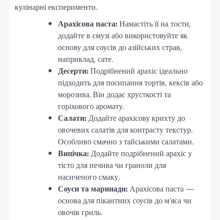
кулінарні експерименти.
Арахісова паста:
Намастіть її на тости,
додайте в смузі або використовуйте як
основу для соусів до азійських страв,
наприклад, сате.
Десерти:
Подрібнений арахіс ідеально
підходить для посипання тортів, кексів або
морозива. Він додає хрусткості та
горіхового аромату.
Салати:
Додайте арахісову крихту до
овочевих салатів для контрасту текстур.
Особливо смачно з тайськими салатами.
Випічка:
Додайте подрібнений арахіс у
тісто для печива чи граноли для
насиченого смаку.
Соуси та маринади:
Арахісова паста —
основа для пікантних соусів до м’яса чи
овочів гриль.