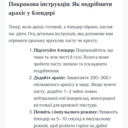
Покрокова інструкція: Як подрібнити
арахіс у блендері
Тепер, коли арахіс готовий, а блендер обрано, настав
час діяти. Ось детальна інструкція, яка допоможе вам
отримати ідеальну арахісову пасту чи крихту.
Підготуйте блендер:
Переконайтеся, що
чаша та леза чисті й сухі. Волога може
зробити пасту липкою та ускладнити
подрібнення.
Додайте арахіс:
Завантажте 200–300 г
обсмаженого арахісу в чашу. Якщо хочете
пасту, додайте 1–2 чайні ложки
нейтральної олії (наприклад, виноградної
кісточки) для кремової текстури.
Почніть з імпульсного режиму:
Увімкніть
блендер на 5–10 секунд в імпульсному
режимі, щоб розбити горіхи на дрібні