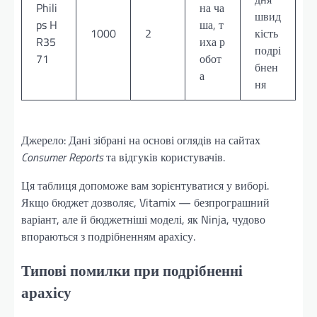
Phili
на ча
швид
ps H
ша, т
1000
2
кість
R35
иха р
подрі
71
обот
бнен
а
ня
Джерело: Дані зібрані на основі оглядів на сайтах
Consumer Reports
та відгуків користувачів.
Ця таблиця допоможе вам зорієнтуватися у виборі.
Якщо бюджет дозволяє, Vitamix — безпрограшний
варіант, але й бюджетніші моделі, як Ninja, чудово
впораються з подрібненням арахісу.
Типові помилки при подрібненні
арахісу