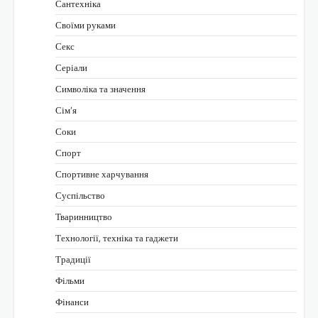
Сантехніка
Своїми руками
Секс
Серіали
Символіка та значення
Сім’я
Соки
Спорт
Спортивне харчування
Суспільство
Тваринництво
Технології, техніка та гаджети
Традиції
Фільми
Фінанси