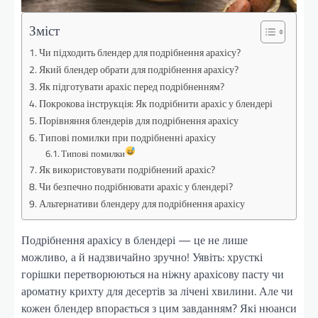
Зміст
Чи підходить блендер для подрібнення арахісу?
Який блендер обрати для подрібнення арахісу?
Як підготувати арахіс перед подрібненням?
Покрокова інструкція: Як подрібнити арахіс у блендері
Порівняння блендерів для подрібнення арахісу
Типові помилки при подрібненні арахісу
Типові помилки
Як використовувати подрібнений арахіс?
Чи безпечно подрібнювати арахіс у блендері?
Альтернативи блендеру для подрібнення арахісу
Подрібнення арахісу в блендері — це не лише
можливо, а й надзвичайно зручно! Уявіть: хрусткі
горішки перетворюються на ніжну арахісову пасту чи
ароматну крихту для десертів за лічені хвилини. Але чи
кожен блендер впорається з цим завданням? Які нюанси