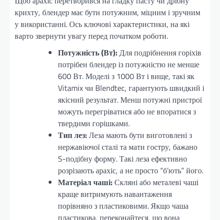
Щоб арахіс перетворився на гладку пасту чи дрібну
крихту, блендер має бути потужним, міцним і зручним
у використанні. Ось ключові характеристики, на які
варто звернути увагу перед початком роботи.
Потужність (Вт):
Для подрібнення горіхів
потрібен блендер із потужністю не менше
600 Вт. Моделі з 1000 Вт і вище, такі як
Vitamix чи Blendtec, гарантують швидкий і
якісний результат. Менш потужні пристрої
можуть перегріватися або не впоратися з
твердими горішками.
Тип лез:
Леза мають бути виготовлені з
нержавіючої сталі та мати гостру, бажано
S-подібну форму. Такі леза ефективно
розрізають арахіс, а не просто “б’ють” його.
Матеріал чаші:
Скляні або металеві чаші
краще витримують навантаження
порівняно з пластиковими. Якщо чаша
пластикова, переконайтеся, що вона