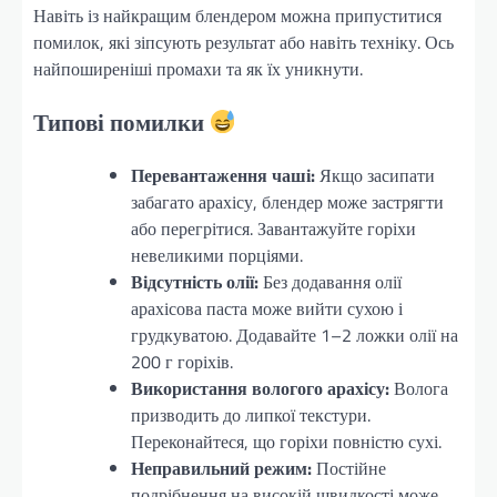
Навіть із найкращим блендером можна припуститися
помилок, які зіпсують результат або навіть техніку. Ось
найпоширеніші промахи та як їх уникнути.
Типові помилки
Перевантаження чаші:
Якщо засипати
забагато арахісу, блендер може застрягти
або перегрітися. Завантажуйте горіхи
невеликими порціями.
Відсутність олії:
Без додавання олії
арахісова паста може вийти сухою і
грудкуватою. Додавайте 1–2 ложки олії на
200 г горіхів.
Використання вологого арахісу:
Волога
призводить до липкої текстури.
Переконайтеся, що горіхи повністю сухі.
Неправильний режим:
Постійне
подрібнення на високій швидкості може