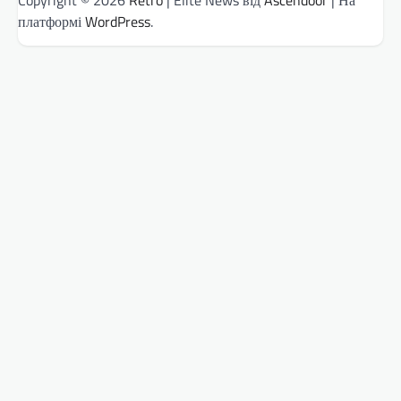
Copyright © 2026
Retro
| Elite News від
Ascendoor
| На
платформі
WordPress
.