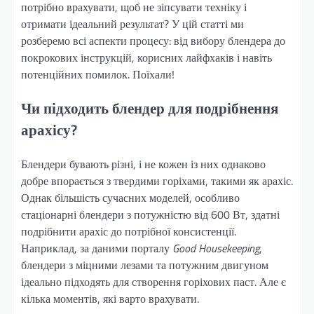
потрібно врахувати, щоб не зіпсувати техніку і
отримати ідеальний результат? У цій статті ми
розберемо всі аспекти процесу: від вибору блендера до
покрокових інструкцій, корисних лайфхаків і навіть
потенційних помилок. Поїхали!
Чи підходить блендер для подрібнення
арахісу?
Блендери бувають різні, і не кожен із них однаково
добре впорається з твердими горіхами, такими як арахіс.
Однак більшість сучасних моделей, особливо
стаціонарні блендери з потужністю від 600 Вт, здатні
подрібнити арахіс до потрібної консистенції.
Наприклад, за даними порталу
Good Housekeeping
,
блендери з міцними лезами та потужним двигуном
ідеально підходять для створення горіхових паст. Але є
кілька моментів, які варто врахувати.