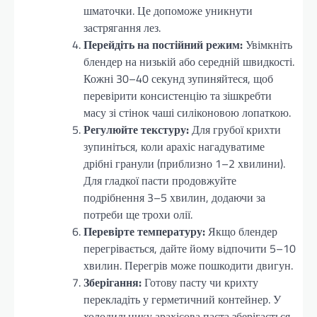
шматочки. Це допоможе уникнути
застрягання лез.
Перейдіть на постійний режим:
Увімкніть
блендер на низькій або середній швидкості.
Кожні 30–40 секунд зупиняйтеся, щоб
перевірити консистенцію та зішкребти
масу зі стінок чаші силіконовою лопаткою.
Регулюйте текстуру:
Для грубої крихти
зупиніться, коли арахіс нагадуватиме
дрібні гранули (приблизно 1–2 хвилини).
Для гладкої пасти продовжуйте
подрібнення 3–5 хвилин, додаючи за
потреби ще трохи олії.
Перевірте температуру:
Якщо блендер
перегрівається, дайте йому відпочити 5–10
хвилин. Перегрів може пошкодити двигун.
Зберігання:
Готову пасту чи крихту
перекладіть у герметичний контейнер. У
холодильнику арахісова паста зберігається