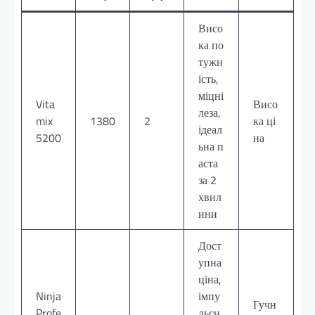
Висо
ка по
тужн
ість,
міцні
Vita
Висо
леза,
mix
1380
2
ка ці
ідеал
5200
на
ьна п
аста
за 2
хвил
ини
Дост
упна
ціна,
Ninja
імпу
Гучн
Profe
льсн