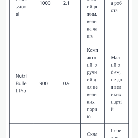
1000
2.1
а роб
ssion
ий ре
ота
al
жим,
вели
ка ча
ша
Комп
актн
Мал
ий, з
ий о
ручн
б’єм,
Nutri
ий д
не дл
Bulle
900
0.9
ля не
я вел
t Pro
вели
иких
ких
парті
порц
й
ій
Сере
Скля
дня