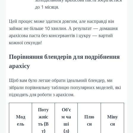
до 1 місяця.
Цей процес може здатися довгим, але насправді він
займає не більше 10 хвилин. А результат — домашня
арахісова паста без консервантів і цукру — вартий
кожної секунди!
Порівняння блендерів для подрібнення
арахісу
Щоб вам було легше обрати ідеальний блендер, ми
зібрали порівняльну таблицю популярних моделей, які
підходять для роботи з арахісом.
Поту
Об’є
Мод
жніс
м ча
Плю
Міну
ель
ть (В
ші
си
си
т)
(л)