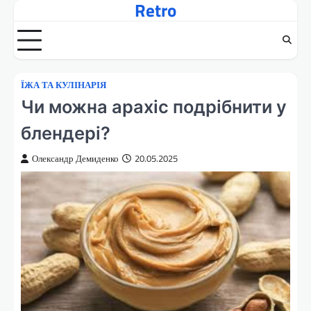
Retro
Перейти
до
вмісту
ЇЖА ТА КУЛІНАРІЯ
Чи можна арахіс подрібнити у
блендері?
Олександр Демиденко
20.05.2025