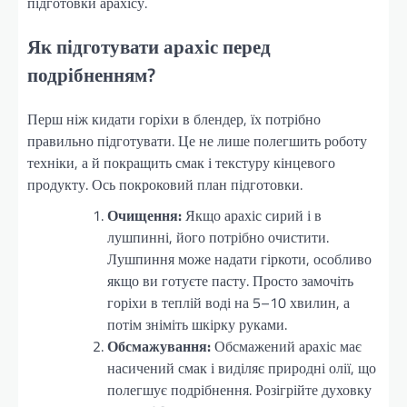
підготовки арахісу.
Як підготувати арахіс перед
подрібненням?
Перш ніж кидати горіхи в блендер, їх потрібно
правильно підготувати. Це не лише полегшить роботу
техніки, а й покращить смак і текстуру кінцевого
продукту. Ось покроковий план підготовки.
Очищення:
Якщо арахіс сирий і в
лушпинні, його потрібно очистити.
Лушпиння може надати гіркоти, особливо
якщо ви готуєте пасту. Просто замочіть
горіхи в теплій воді на 5–10 хвилин, а
потім зніміть шкірку руками.
Обсмажування:
Обсмажений арахіс має
насичений смак і виділяє природні олії, що
полегшує подрібнення. Розігрійте духовку