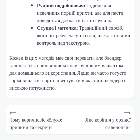
Ручний подрібнювач:
Підійде для
невеликих порцій крихти, але для пасти
доведеться докласти багато зусиль.
Ступка і маточка:
Традиційний спосіб,
який потребує часу та сили, але дає повний
контроль над текстурою.
Кожен із цих методів має свої переваги, але блендер
залишається найшвидшим і найзручнішим варіантом
для домашнього використання. Якщо ви часто готуєте
горіхові пасти, варто інвестувати в якісний блендер із
високою потужністю.
Навігація
⟵
⟶
записів
Чому коричневіє яблуко:
Яке коріння у орхідеї
причини та секрети
фаленопсис