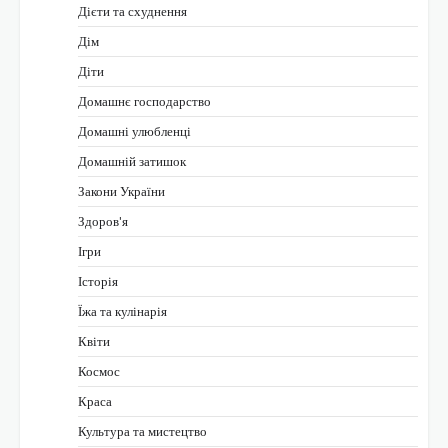
Дієти та схуднення
Дім
Діти
Домашнє господарство
Домашні улюбленці
Домашній затишок
Закони України
Здоров'я
Ігри
Історія
Їжа та кулінарія
Квіти
Космос
Краса
Культура та мистецтво