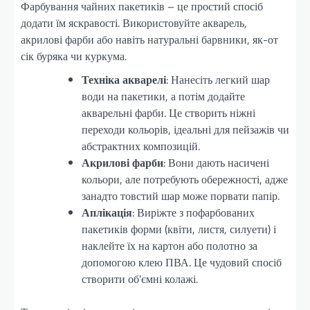
Фарбування чайних пакетиків – це простий спосіб
додати їм яскравості. Використовуйте акварель,
акрилові фарби або навіть натуральні барвники, як-от
сік буряка чи куркума.
Техніка акварелі
: Нанесіть легкий шар
води на пакетики, а потім додайте
акварельні фарби. Це створить ніжні
переходи кольорів, ідеальні для пейзажів чи
абстрактних композицій.
Акрилові фарби
: Вони дають насичені
кольори, але потребують обережності, адже
занадто товстий шар може порвати папір.
Аплікація
: Виріжте з пофарбованих
пакетиків форми (квіти, листя, силуети) і
наклейте їх на картон або полотно за
допомогою клею ПВА. Це чудовий спосіб
створити об’ємні колажі.