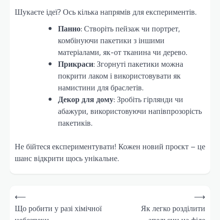
Шукаєте ідеї? Ось кілька напрямів для експериментів.
Панно
: Створіть пейзаж чи портрет,
комбінуючи пакетики з іншими
матеріалами, як-от тканина чи дерево.
Прикраси
: Згорнуті пакетики можна
покрити лаком і використовувати як
намистини для браслетів.
Декор для дому
: Зробіть гірлянди чи
абажури, використовуючи напівпрозорість
пакетиків.
Не бійтеся експериментувати! Кожен новий проєкт – це
шанс відкрити щось унікальне.
Навігація
⟵
⟶
записів
Що робити у разі хімічної
Як легко розділити