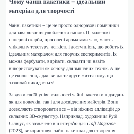
Чому чайні пакетики – ідеальний
матеріал для творчості
Чайні пакетики – це не просто одноразові помічники
для заварювання улюбленого напою. Ці маленькі
паперові скарби, просочені ароматами чаю, мають
унікальну текстуру, легкість і доступність, що робить їх
ідеальним матеріалом для творчих експериментів. Їх
можна фарбувати, вирізати, складати чи навіть
використовувати як основу для змішаних технік. А ще
це екологічно, адже ви даєте друге життя тому, що
зазвичай викидається!
Завдяки своїй універсальності чайні пакетики підходять
як для новачків, так і для досвідчених майстрів. Вони
дозволяють створювати все – від ніжних аплікацій до
складних 3D-скульптур. Наприклад, художниця Рубі
Сілвіус, як зазначено в її інтерв’ю для
Craft Magazine
(2023), використовує чайні пакетики для створення