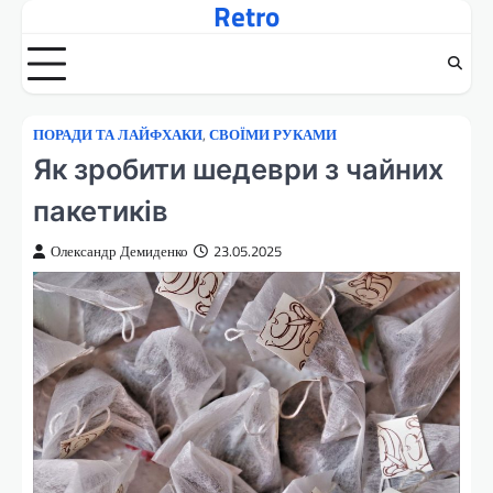
Retro
Перейти
до
вмісту
ПОРАДИ ТА ЛАЙФХАКИ
,
СВОЇМИ РУКАМИ
Як зробити шедеври з чайних
пакетиків
Олександр Демиденко
23.05.2025