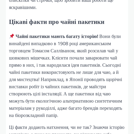
блискітки чи стрічки, щоб зробити ваші роботи ще
яскравішими.
Цікаві факти про чайні пакетики
Чайні пакетики мають багату історію!
Вони були
винайдені випадково в 1908 році американським
торговцем Томасом Салліваном, який розсилав чай у
шовкових мішечках. Клієнти почали заварювати чай
прямо в них, і так народилася ідея пакетиків. Сьогодні
чайні пакетики використовують не лише для чаю, а й
для мистецтва! Наприклад, в Японії проводять щорічні
виставки робіт із чайних пакетиків, де майстри
створюють цілі інсталяції. А ще пакетики від чаю
можуть бути екологічною альтернативою синтетичним
матеріалам у рукоділлі, адже багато брендів переходять
на біорозкладний папір.
Ці факти додають натхнення, чи не так? Знаючи історію