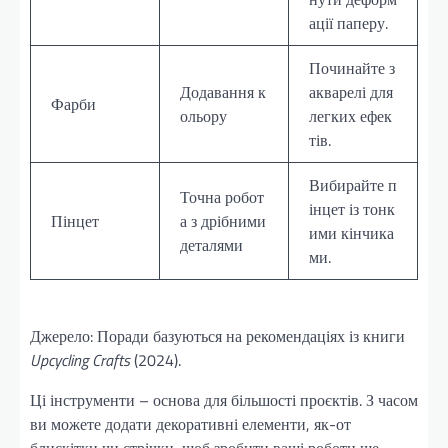
ації паперу.
Починайте з
Додавання к
акварелі для
Фарби
ольору
легких ефек
тів.
Вибирайте п
Точна робот
інцет із тонк
Пінцет
а з дрібними
ими кінчика
деталями
ми.
Джерело: Поради базуються на рекомендаціях із книги
Upcycling Crafts
(2024).
Ці інструменти – основа для більшості проєктів. З часом
ви можете додати декоративні елементи, як-от