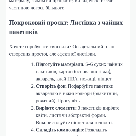
матеріалу, з яким ви працюєте, ви відчуваєте себе
частиною чогось більшого.
Покроковий проєкт: Листівка з чайних
пакетиків
Хочете спробувати свої сили? Ось детальний план
створення простої, але ефектної листівки.
Підготуйте матеріали
: 5-6 сухих чайних
пакетиків, картон (основа листівки),
акварель, клей ПВА, ножиці, пінцет.
Створіть фон
: Пофарбуйте пакетики
аквареллю в ніжні кольори (блакитний,
рожевий). Просушіть.
Виріжте елементи
: З пакетиків виріжте
квіти, листя чи абстрактні форми.
Використовуйте пінцет для точності.
Складіть композицію
: Розкладіть