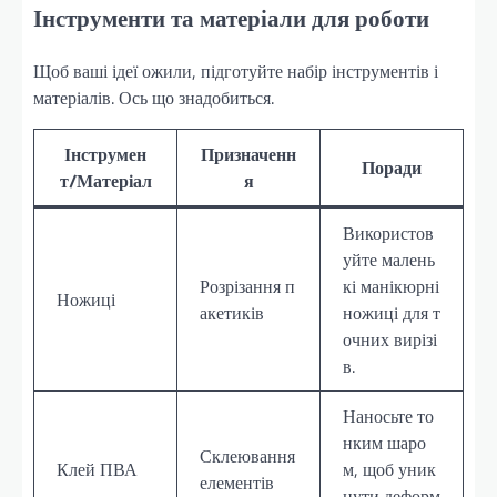
Інструменти та матеріали для роботи
Щоб ваші ідеї ожили, підготуйте набір інструментів і
матеріалів. Ось що знадобиться.
Інструмен
Призначенн
Поради
т/Матеріал
я
Використов
уйте малень
Розрізання п
кі манікюрні
Ножиці
акетиків
ножиці для т
очних вирізі
в.
Наносьте то
нким шаро
Склеювання
Клей ПВА
м, щоб уник
елементів
нути деформ