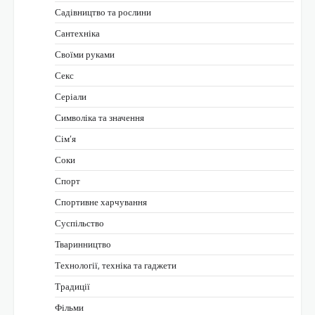
Садівництво та рослини
Сантехніка
Своїми руками
Секс
Серіали
Символіка та значення
Сім’я
Соки
Спорт
Спортивне харчування
Суспільство
Тваринництво
Технології, техніка та гаджети
Традиції
Фільми