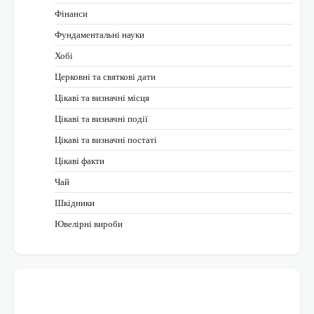
Фінанси
Фундаментальні науки
Хобі
Церковні та святкові дати
Цікаві та визначні місця
Цікаві та визначні події
Цікаві та визначні постаті
Цікаві факти
Чай
Шкідники
Ювелірні вироби