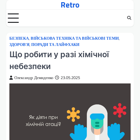
Retro
Перейти
до
вмісту
БЕЗПЕКА
,
ВІЙСЬКОВА ТЕХНІКА ТА ВІЙСЬКОВІ ТЕМИ
,
ЗДОРОВ'Я
,
ПОРАДИ ТА ЛАЙФХАКИ
Що робити у разі хімічної
небезпеки
Олександр Демиденко
23.05.2025