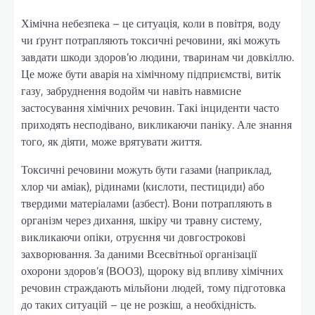
Хімічна небезпека – це ситуація, коли в повітря, воду
чи ґрунт потрапляють токсичні речовини, які можуть
завдати шкоди здоров’ю людини, тваринам чи довкіллю.
Це може бути аварія на хімічному підприємстві, витік
газу, забруднення водойм чи навіть навмисне
застосування хімічних речовин. Такі інциденти часто
приходять несподівано, викликаючи паніку. Але знання
того, як діяти, може врятувати життя.
Токсичні речовини можуть бути газами (наприклад,
хлор чи аміак), рідинами (кислоти, пестициди) або
твердими матеріалами (азбест). Вони потрапляють в
організм через дихання, шкіру чи травну систему,
викликаючи опіки, отруєння чи довгострокові
захворювання. За даними Всесвітньої організації
охорони здоров’я (ВООЗ), щороку від впливу хімічних
речовин страждають мільйони людей, тому підготовка
до таких ситуацій – це не розкіш, а необхідність.