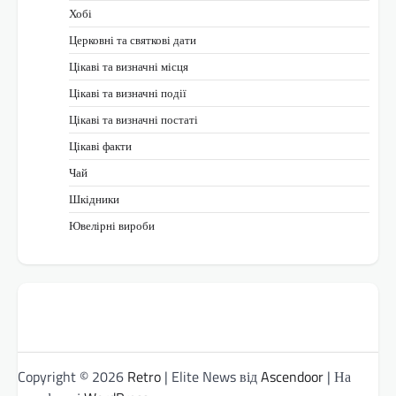
Хобі
Церковні та святкові дати
Цікаві та визначні місця
Цікаві та визначні події
Цікаві та визначні постаті
Цікаві факти
Чай
Шкідники
Ювелірні вироби
Copyright © 2026
Retro
| Elite News від
Ascendoor
| На