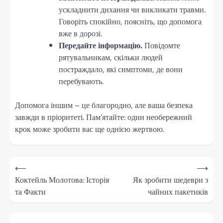
ускладнити дихання чи викликати травми.
Говоріть спокійно, поясніть, що допомога
вже в дорозі.
Передайте інформацію.
Повідомте
рятувальникам, скільки людей
постраждало, які симптоми, де вони
перебувають.
Допомога іншим – це благородно, але ваша безпека
завжди в пріоритеті. Пам’ятайте: один необережний
крок може зробити вас ще однією жертвою.
Навігація
⟵
⟶
записів
Коктейль Молотова: Історія
Як зробити шедеври з
та Факти
чайних пакетиків