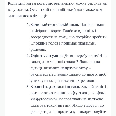
Коли хімічна загроза стає реальністю, кожна секунда на
вагу золота. Ось чіткий план дій, який допоможе вам
залишитися в безпеці:
Залишайтеся спокійними.
Паніка – ваш
найгірший ворог. Глибоко вдихніть і
зосередьтеся на тому, що потрібно зробити.
Спокійна голова приймає правильні
рішення.
Оцініть ситуацію.
Де ви перебуваєте? Чи є
запах, дим чи інші ознаки? Якщо ви на
вулиці, визначте напрямок вітру –
рухайтеся перпендикулярно до нього, щоб
уникнути хмари токсичних речовин.
Захистіть дихальні шляхи.
Закрийте ніс і
рот вологою тканиною (хусткою, шарфом
чи футболкою). Волога тканина частково
фільтрує токсичні гази. Якщо є доступ до
респіратора чи протигазу, використовуйте