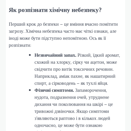
Як розпізнати хімічну небезпеку?
Перший крок до безпеки – це вміння вчасно помітити
загрозу. Хімічна небезпека часто має чіткі ознаки, але
іноді може бути підступно непомітною. Ось як її
розпізнати:
Незвичайний запах.
Різкий, їдкий аромат,
схожий на хлорку, сірку чи ацетон, може
свідчити про витік токсичних речовин.
Наприклад, аміак пахне, як нашатирний
спирт, а сірководень – як тухлі яйця.
Фізичні симптоми.
Запаморочення,
нудота, подразнення очей, утруднене
дихання чи поколювання на шкірі – це
тривожні дзвіночки. Якщо симптоми
з’являються раптово і в кількох людей
одночасно, це може бути ознакою