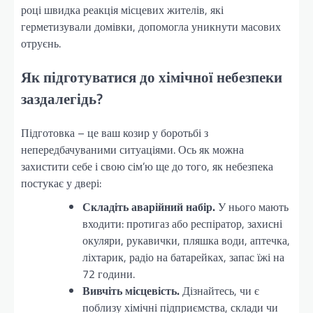
році швидка реакція місцевих жителів, які
герметизували домівки, допомогла уникнути масових
отруєнь.
Як підготуватися до хімічної небезпеки
заздалегідь?
Підготовка – це ваш козир у боротьбі з
непередбачуваними ситуаціями. Ось як можна
захистити себе і свою сім’ю ще до того, як небезпека
постукає у двері:
Складіть аварійний набір.
У нього мають
входити: протигаз або респіратор, захисні
окуляри, рукавички, пляшка води, аптечка,
ліхтарик, радіо на батарейках, запас їжі на
72 години.
Вивчіть місцевість.
Дізнайтесь, чи є
поблизу хімічні підприємства, склади чи