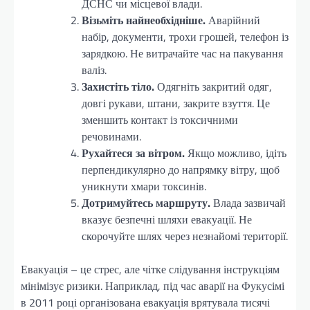
ДСНС чи місцевої влади.
Візьміть найнеобхідніше.
Аварійний
набір, документи, трохи грошей, телефон із
зарядкою. Не витрачайте час на пакування
валіз.
Захистіть тіло.
Одягніть закритий одяг,
довгі рукави, штани, закрите взуття. Це
зменшить контакт із токсичними
речовинами.
Рухайтеся за вітром.
Якщо можливо, ідіть
перпендикулярно до напрямку вітру, щоб
уникнути хмари токсинів.
Дотримуйтесь маршруту.
Влада зазвичай
вказує безпечні шляхи евакуації. Не
скорочуйте шлях через незнайомі території.
Евакуація – це стрес, але чітке слідування інструкціям
мінімізує ризики. Наприклад, під час аварії на Фукусімі
в 2011 році організована евакуація врятувала тисячі