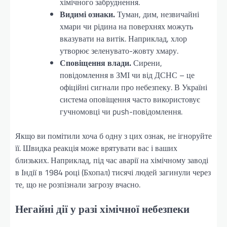
хімічного забруднення.
Видимі ознаки.
Туман, дим, незвичайні
хмари чи рідина на поверхнях можуть
вказувати на витік. Наприклад, хлор
утворює зеленувато-жовту хмару.
Сповіщення влади.
Сирени,
повідомлення в ЗМІ чи від ДСНС – це
офіційні сигнали про небезпеку. В Україні
система оповіщення часто використовує
гучномовці чи push-повідомлення.
Якщо ви помітили хоча б одну з цих ознак, не ігноруйте
її. Швидка реакція може врятувати вас і ваших
близьких. Наприклад, під час аварії на хімічному заводі
в Індії в 1984 році (Бхопал) тисячі людей загинули через
те, що не розпізнали загрозу вчасно.
Негайні дії у разі хімічної небезпеки