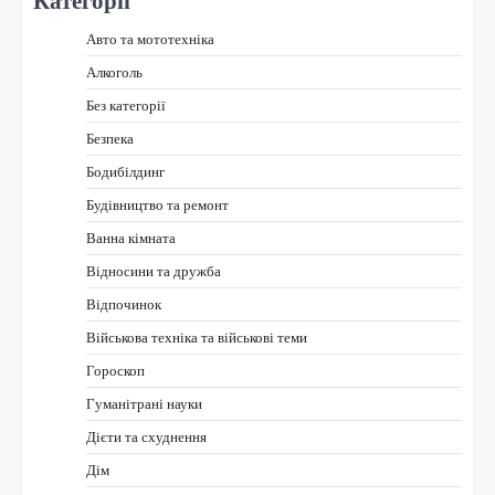
Авто та мототехніка
Алкоголь
Без категорії
Безпека
Бодибілдинг
Будівництво та ремонт
Ванна кімната
Відносини та дружба
Відпочинок
Військова техніка та військові теми
Гороскоп
Гуманітрані науки
Дієти та схуднення
Дім