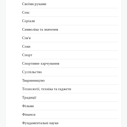
Своїми руками
Секс
Серіали
Символіка та значення
Сім’я
Соки
Спорт
Спортивне харчування
Суспільство
Тваринництво
Технології, техніка та гаджети
Традиції
Фільми
Фінанси
Фундаментальні науки