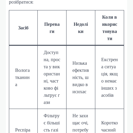
розібратися:
Коли в
Перева
Недолі
икорис
Засіб
ги
ки
товува
ти
Доступ
на, прос
Екстрен
Низька
та у вик
а ситуа
Волога
ефектив
ористан
ція, якщ
тканин
ність, ш
ні, част
о немає
а
видко в
ково фі
інших з
исихає
льтрує г
асобів
ази
Фільтру
Не захи
є більші
щає очі,
Коротко
Респіра
сть газі
потребу
часний