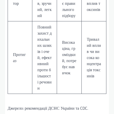
тор
в, зручн
є прави
вплив т
ий, легк
льного
оксинів
ий
підбору
Повний
захист д
ихальн
Тривал
Висока
их шлях
ий впли
ціна, гр
ів і оче
в чи ви
Протиг
оміздки
й, ефект
сока ко
аз
й, потре
ивний
нцентра
бує нав
проти б
ція токс
ичок
ільшост
инів
і речови
н
Джерело: рекомендації ДСНС України та CDC.