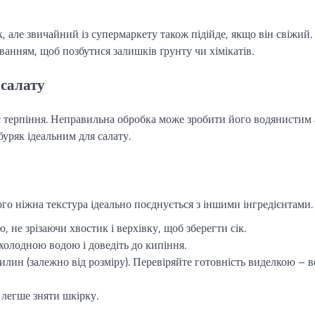
 але звичайний із супермаркету також підійде, якщо він свіжий.
анням, щоб позбутися залишків ґрунту чи хімікатів.
 салату
є терпіння. Неправильна обробка може зробити його водянистим 
буряк ідеальним для салату.
ого ніжна текстура ідеально поєднується з іншими інгредієнтами.
не зрізаючи хвостик і верхівку, щоб зберегти сік.
холодною водою і доведіть до кипіння.
илин (залежно від розміру). Перевіряйте готовність виделкою – 
 легше зняти шкірку.