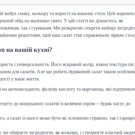
й вибух смаку, кольору та користі на вашому столі. Цей коренепл
нний обід на маленьке свято. У цій статті ви дізнаєтесь, як
 новачкам, так і гурманам. Ми розкриємо секрети вибору інгредієн
ичайними рецептами, щоб ваш салат став справжньою зіркою стол
e на вашій кухні?
ристь і універсальність. Його яскравий колір, ніжна текстура піс
альним для салатів. Але що робить буряковий салат таким особли
дості у ваше життя.
 на антиоксиданти, фолієву кислоту та марганець, які підтриму
егрету до вишуканих салатів із козячим сиром – буряк пасує до
, а салат із нього може бути як основною стравою, так і гарніро
: ви обираєте інгредієнти, як кольори, і створюєте власний шеде