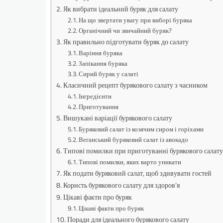
Як вибрати ідеальний буряк для салату
На що звертати увагу при виборі буряка
Органічний чи звичайний буряк?
Як правильно підготувати буряк до салату
Варіння буряка
Запікання буряка
Сирий буряк у салаті
Класичний рецепт бурякового салату з часником
Інгредієнти
Приготування
Вишукані варіації бурякового салату
Буряковий салат із козячим сиром і горіхами
Веганський буряковий салат із авокадо
Типові помилки при приготуванні бурякового салату
Типові помилки, яких варто уникати
Як подати буряковий салат, щоб здивувати гостей
Користь бурякового салату для здоров’я
Цікаві факти про буряк
Цікаві факти про буряк
Поради для ідеального бурякового салату