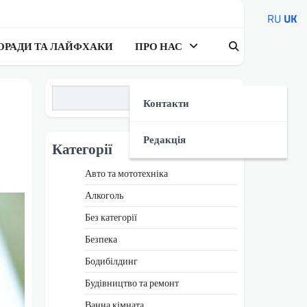
RU
UK
ОРАДИ ТА ЛАЙФХАКИ
ПРО НАС
Пошук
Контакти
Редакція
Категорії
Авто та мототехніка
Алкоголь
Без категорії
Безпека
Бодибілдинг
Будівництво та ремонт
Ванна кімната