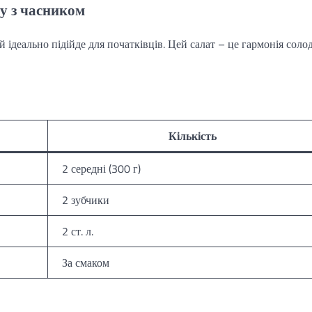
у з часником
 ідеально підійде для початківців. Цей салат – це гармонія соло
Кількість
2 середні (300 г)
2 зубчики
2 ст. л.
За смаком