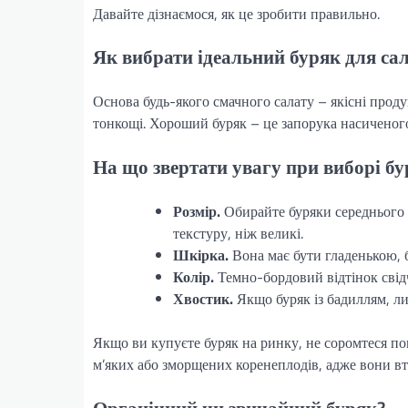
Давайте дізнаємося, як це зробити правильно.
Як вибрати ідеальний буряк для са
Основа будь-якого смачного салату – якісні проду
тонкощі. Хороший буряк – це запорука насиченого
На що звертати увагу при виборі б
Розмір.
Обирайте буряки середнього р
текстуру, ніж великі.
Шкірка.
Вона має бути гладенькою, б
Колір.
Темно-бордовий відтінок свідч
Хвостик.
Якщо буряк із бадиллям, ли
Якщо ви купуєте буряк на ринку, не соромтеся п
м’яких або зморщених коренеплодів, адже вони вт
Органічний чи звичайний буряк?