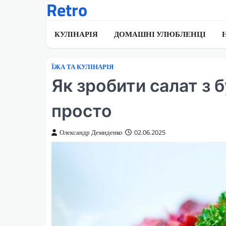
Retro
Перейти
до
вмісту
КУЛІНАРІЯ
ДОМАШНІ УЛЮБЛЕНЦІ
ЇЖА ТА КУЛІНАРІЯ
Як зробити салат з 
просто
Олександр Демиденко
02.06.2025