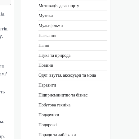
Мотивація для спорту
ід,
Музика
Мультфільми
тів,
Навчання
у.
Напої
Наука та природа
Новини
ля
вим?
Одяг, взуття, аксесуари та мода
Паразити
ють
Підприємництво та бізнес
Побутова техніка
Подарунки
м.
Подорожі
Поради та лайфхаки
вр.