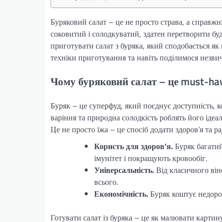
Буряковий салат – це не просто страва, а справжні
соковитий і солодкуватий, здатен перетворити буде
приготувати салат з буряка, який сподобається як
техніки приготування та навіть поділимося незв
Чому буряковий салат – це must-hav
Буряк – це суперфуд, який поєднує доступність, ко
варіння та природна солодкість роблять його іде
Це не просто їжа – це спосіб додати здоров’я та ра
Користь для здоров’я.
Буряк багатий
імунітет і покращують кровообіг.
Універсальність.
Від класичного він
всього.
Економічність.
Буряк коштує недорого
Готувати салат із буряка – це як малювати картину