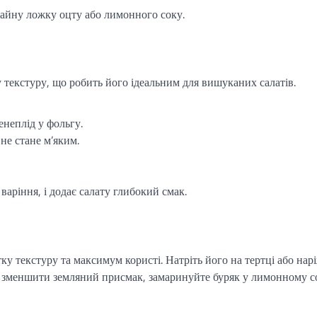
 чайну ложку оцту або лимонного соку.
 текстуру, що робить його ідеальним для вишуканих салатів.
енеплід у фольгу.
не стане м’яким.
варіння, і додає салату глибокий смак.
ку текстуру та максимум користі. Натріть його на тертці або нар
 зменшити земляний присмак, замаринуйте буряк у лимонному с