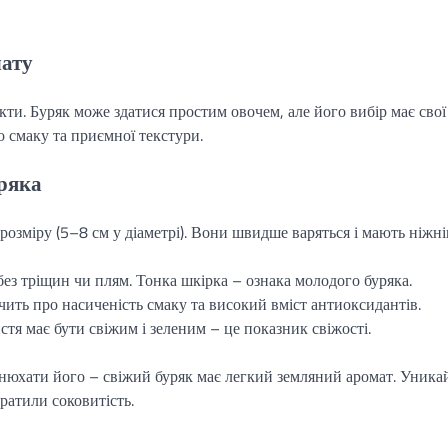
лату
кти. Буряк може здатися простим овочем, але його вибір має свої
 смаку та приємної текстури.
уряка
озміру (5–8 см у діаметрі). Вони швидше варяться і мають ніжн
ез тріщин чи плям. Тонка шкірка – ознака молодого буряка.
ить про насиченість смаку та високий вміст антиоксидантів.
стя має бути свіжим і зеленим – це показник свіжості.
онюхати його – свіжий буряк має легкий земляний аромат. Уника
ратили соковитість.