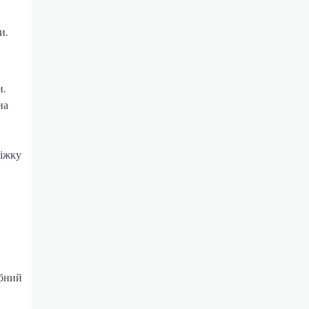
и.
и.
на
ніжку
ібний