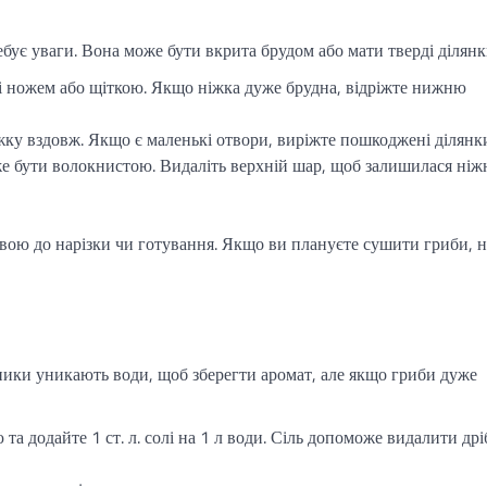
бує уваги. Вона може бути вкрита брудом або мати тверді ділянк
лі ножем або щіткою. Якщо ніжка дуже брудна, відріжте нижню
іжку вздовж. Якщо є маленькі отвори, виріжте пошкоджені ділянк
же бути волокнистою. Видаліть верхній шар, щоб залишилася ніж
овою до нарізки чи готування. Якщо ви плануєте сушити гриби, 
ники уникають води, щоб зберегти аромат, але якщо гриби дуже
а додайте 1 ст. л. солі на 1 л води. Сіль допоможе видалити др