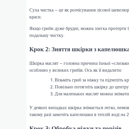
Суха чистка – це як розчісування лісової шевелюр
краси.
Якщо гриби дуже брудні, можна злегка протерти 
подальшу чистку.
Крок 2: Зняття шкірки з капелюшк
Шкірка маслят – головна причина їхньої «слизької
особливо у великих грибів. Ось як її видалити:
Візьміть гриб за ніжку та підчепіть
Повільно потягніть шкірку до центру 
Для маленьких маслят можна знімати
У деяких випадках шкірка знімається легко, немо
такому разі замочіть капелюшки в теплій воді на
Крок 3: Обробка ніжки та порізів