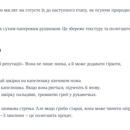
и маслят: ви готуєте їх до наступного етапу, не псуючи природно
їх сухим паперовим рушником. Це збереже текстуру та полегшит
а
 репутації». Вона не лише липка, а й може додавати гіркоти,
 край шкірки на капелюшку кінчиком ножа.
капелюшка. Якщо вона рветься, підчепіть її знову.
 шкірку пальцями, тримаючи гриб у рукавичках.
в шовкова стрічка. Але якщо гриби старші, вона може чинити опір
 2–3 хвилини – це полегшить процес.