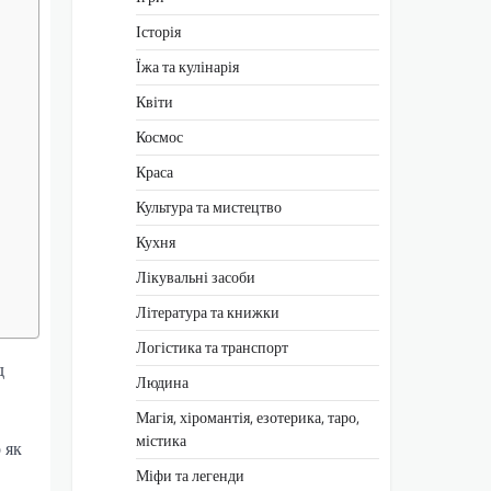
Історія
Їжа та кулінарія
Квіти
Космос
Краса
Культура та мистецтво
Кухня
Лікувальні засоби
Література та книжки
Логістика та транспорт
д
Людина
Магія, хіромантія, езотерика, таро,
містика
 як
Міфи та легенди