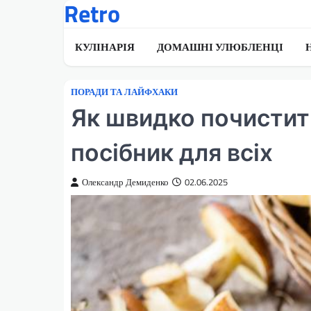
Retro
Перейти
до
вмісту
КУЛІНАРІЯ
ДОМАШНІ УЛЮБЛЕНЦІ
ПОРАДИ ТА ЛАЙФХАКИ
Як швидко почистит
посібник для всіх
Олександр Демиденко
02.06.2025