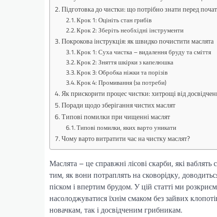
Підготовка до чистки: що потрібно знати перед поча
Крок 1: Оцініть стан грибів
Крок 2: Зберіть необхідні інструменти
Покрокова інструкція: як швидко почистити маслята
Крок 1: Суха чистка – видалення бруду та сміття
Крок 2: Зняття шкірки з капелюшка
Крок 3: Обробка ніжки та порізів
Крок 4: Промивання (за потреби)
Як прискорити процес чистки: хитрощі від досвідче
Поради щодо зберігання чистих маслят
Типові помилки при чищенні маслят
Типові помилки, яких варто уникати
Чому варто витратити час на чистку маслят?
Маслята – це справжні лісові скарби, які ваблять
тим, як вони потраплять на сковорідку, доводить
піском і впертим брудом. У цій статті ми розкриє
насолоджуватися їхнім смаком без зайвих клопотів
новачкам, так і досвідченим грибникам.