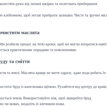
 захистять руки від липкої шкірки та полегшать прибирання.
 або клейонкою, щоб легше прибрати залишки. Чисте та зручне міс
очистити маслята
и розбили процес на чіткі кроки, щоб ви могли впоратися навіть
ється практичними порадами та поясненнями.
уду та сміття
стя та землі. Маслята краще не мити одразу, адже вода робить їх
чистити бруд із капелюшка щіткою. Рухайтеся від центру до країв
чується земля. Використовуйте ніж, щоб зішкребти бруд.
 чи комах, видаліть їх кінчиком ножа.