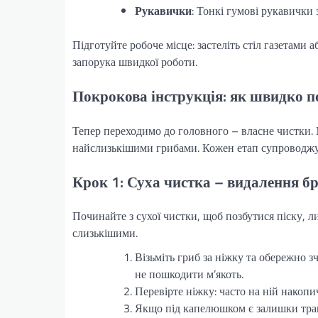
Рукавички
: Тонкі гумові рукавички
Підготуйте робоче місце: застеліть стіл газетами
запорука швидкої роботи.
Покрокова інструкція: як швидко п
Тепер переходимо до головного – власне чистки. М
найслизькішими грибами. Кожен етап супроводжу
Крок 1: Суха чистка – видалення бр
Починайте з сухої чистки, щоб позбутися піску, ли
слизькішими.
Візьміть гриб за ніжку та обережно з
не пошкодити м’якоть.
Перевірте ніжку: часто на ній накопи
Якщо під капелюшком є залишки трави