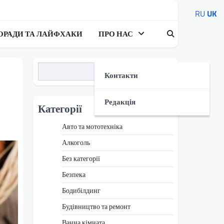
RU
UK
ОРАДИ ТА ЛАЙФХАКИ
ПРО НАС
Пошук
Контакти
Редакція
Категорії
Авто та мототехніка
Алкоголь
Без категорії
Безпека
Бодибілдинг
Будівництво та ремонт
Ванна кімната