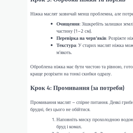
Ніжка маслят зазвичай менш проблемна, але потре
Очищення
: Зішкребіть залишки зем
частину (1–2 см).
Перевірка на черв’яків
: Розріжте н
Текстура
: У старих маслят ніжка мо
м’якоть.
Оброблена ніжка має бути чистою та рівною, гот
краще розрізати на тонкі скибки одразу.
Крок 4: Промивання (за потреби)
Промивання маслят – спірне питання. Деякі гриб
брудні, без цього не обійтися.
Наповніть миску прохолодною водою т
бруд і комах.