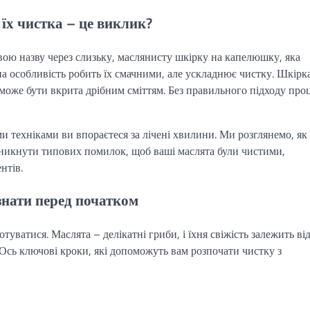
 їх чистка – це виклик?
 свою назву через слизьку, маслянисту шкірку на капелюшку, яка
на особливість робить їх смачними, але ускладнює чистку. Шкірк
а може бути вкрита дрібним сміттям. Без правильного підходу про
и техніками ви впораєтеся за лічені хвилини. Ми розглянемо, як
 уникнути типових помилок, щоб ваші маслята були чистими,
нтів.
знати перед початком
уватися. Маслята – делікатні гриби, і їхня свіжість залежить ві
. Ось ключові кроки, які допоможуть вам розпочати чистку з