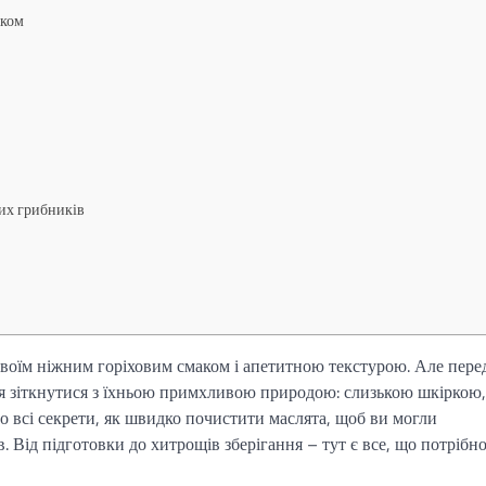
тком
них грибників
 своїм ніжним горіховим смаком і апетитною текстурою. Але пере
ся зіткнутися з їхньою примхливою природою: слизькою шкіркою,
мо всі секрети, як швидко почистити маслята, щоб ви могли
. Від підготовки до хитрощів зберігання – тут є все, що потрібно