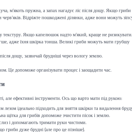
куча, м’якоть пружна, а запах нагадує ліс після дощу. Якщо гриби
чи черв’яків. Відріжте пошкоджені ділянки, адже вони можуть зіп
ну текстуру. Якщо капелюшок надто м’який, краще не ризикувати
егше, адже їхня шкірка тонша. Великі гриби можуть мати грубшу
і після дощу, зазвичай брудніші через вологу землю.
ном. Це допоможе організувати процес і заощадити час.
ти
і, але ефективні інструменти. Ось що варто мати під рукою:
им лезом ідеально підходить для зняття шкірки та видалення бруду
льна щітка для грибів допоможе зчистити пісок і землю.
слиз і допомагають тримати руки чистими.
що гриби дуже брудні (але про це пізніше).