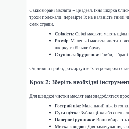
Свіжозібрані маслята – це ідеал. Їхня шкірка блис
трохи полежали, перевірте їх на наявність гнилі 
смак страви.
Свіжість
: Свіжі маслята мають щіль
Розмір
: Маленькі маслята чистити л
шкірку та більше бруду.
Ступінь забруднення
: Гриби, зібран
Оцінивши гриби, розсортуйте їх за розміром і ста
Крок 2: Зберіть необхідні інструмен
Для швидкої чистки маслят вам знадобляться прост
Гострий ніж
: Маленький ніж із тонк
Суха щітка
: Зубна щітка або спеціа
Паперові рушники
: Вони вбирають 
Миска з водою
: Для замочування, як