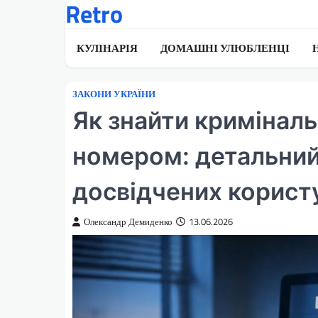
Retro
Перейти
до
вмісту
КУЛІНАРІЯ
ДОМАШНІ УЛЮБЛЕНЦІ
ЗАКОНИ УКРАЇНИ
Як знайти кримінал
номером: детальний 
досвідчених корист
Олександр Демиденко
13.06.2026