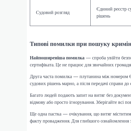
Єдиний реєстр с
Судовий розгляд
рішень
Типові помилки при пошуку кримін
Найпоширеніша помилка
— спроба увійти безпо
сертифіката. Це не працює для звичайних громадян
Друга часта помилка — плутанина між номером ЄРД
судових рішень марно, а після передачі справи д
Багато людей подають запит на витяг без докумен
відмову або просто ігнорування. Зберігайте всі п
Ще одна пастка — очікування, що витяг міститим
факту провадження. Для глибшого ознайомлення з