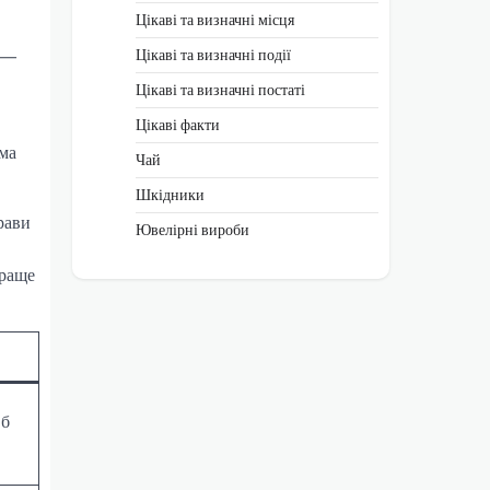
Цікаві та визначні місця
р —
Цікаві та визначні події
Цікаві та визначні постаті
Цікаві факти
ема
Чай
Шкідники
рави
Ювелірні вироби
краще
 б