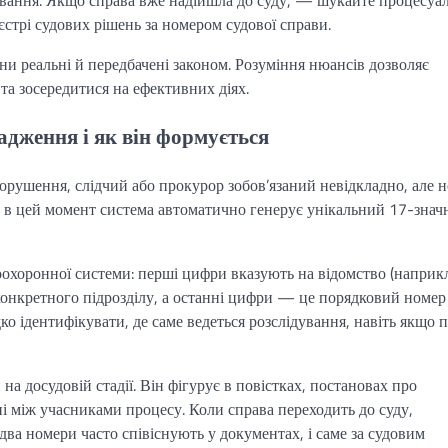
ування. Якщо справа вже надійшла до суду, — шукайте процесуал
трі судових рішень за номером судової справи.
ни реальні й передбачені законом. Розуміння нюансів дозволяє
та зосередитися на ефективних діях.
дження і як він формується
рушення, слідчий або прокурор зобов’язаний невідкладно, але н
е в цей момент система автоматично генерує унікальний 17-знач
охоронної системи: перші цифри вказують на відомство (наприк
а конкретного підрозділу, а останні цифри — це порядковий номер
о ідентифікувати, де саме ведеться розслідування, навіть якщо 
а досудовій стадії. Він фігурує в повістках, постановах про
і між учасниками процесу. Коли справа переходить до суду,
ва номери часто співіснують у документах, і саме за судовим