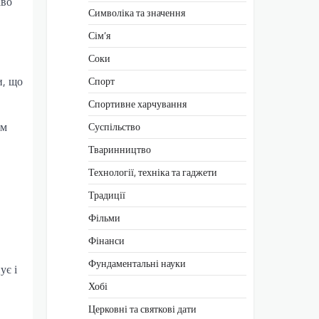
аво
Символіка та значення
Сім’я
Соки
и, що
Спорт
Спортивне харчування
ам
Суспільство
Тваринництво
Технології, техніка та гаджети
Традиції
Фільми
Фінанси
Фундаментальні науки
ує і
Хобі
Церковні та святкові дати