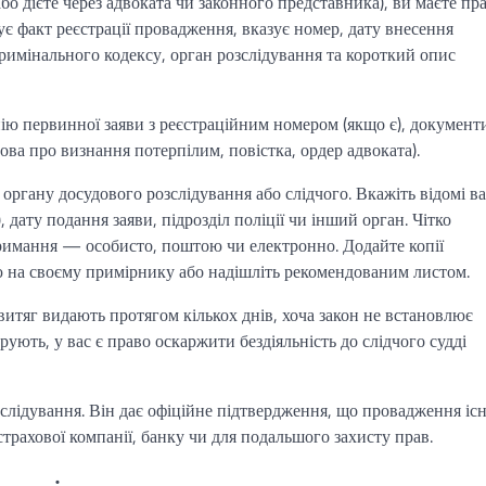
о дієте через адвоката чи законного представника), ви маєте пр
є факт реєстрації провадження, вказує номер, дату внесення
римінального кодексу, орган розслідування та короткий опис
пію первинної заяви з реєстраційним номером (якщо є), документ
ва про визнання потерпілим, повістка, ордер адвоката).
 органу досудового розслідування або слідчого. Вкажіть відомі в
дату подання заяви, підрозділ поліції чи інший орган. Чітко
римання — особисто, поштою чи електронно. Додайте копії
ою на своєму примірнику або надішліть рекомендованим листом.
 витяг видають протягом кількох днів, хоча закон не встановлює
ують, у вас є право оскаржити бездіяльність до слідчого судді
зслідування. Він дає офіційне підтвердження, що провадження існ
страхової компанії, банку чи для подальшого захисту прав.