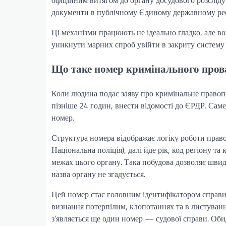
офіційним витягом до органу досудового розслід
документи в публічному Єдиному державному реєс
Ці механізми працюють не ідеально гладко, але во
уникнути марних спроб увійти в закриту систему 
Що таке номер кримінального прова
Коли людина подає заяву про кримінальне правопо
пізніше 24 годин, внести відомості до ЄРДР. Сам
номер.
Структура номера відображає логіку роботи право
Національна поліція), далі йде рік, код регіону т
межах цього органу. Така побудова дозволяє швидк
назва органу не згадується.
Цей номер стає головним ідентифікатором справи н
визнання потерпілим, клопотаннях та в листуванн
з’являється ще один номер — судової справи. Обид