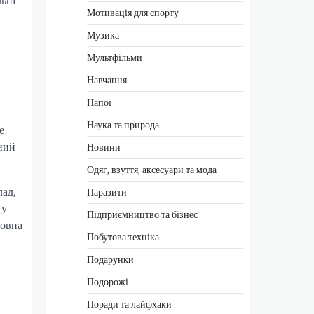
ьні
Мотивація для спорту
Музика
Мультфільми
Навчання
Напої
Наука та природа
е
ний
Новини
Одяг, взуття, аксесуари та мода
лад,
Паразити
 у
Підприємництво та бізнес
повна
Побутова техніка
Подарунки
Подорожі
Поради та лайфхаки