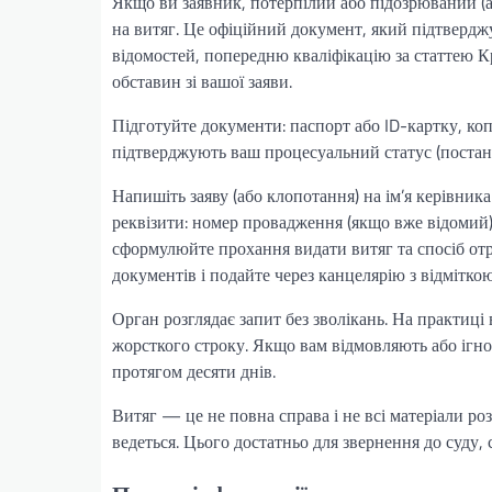
Якщо ви заявник, потерпілий або підозрюваний (аб
на витяг. Це офіційний документ, який підтверджу
відомостей, попередню кваліфікацію за статтею К
обставин зі вашої заяви.
Підготуйте документи: паспорт або ID-картку, ко
підтверджують ваш процесуальний статус (постано
Напишіть заяву (або клопотання) на ім’я керівника
реквізити: номер провадження (якщо вже відомий), 
сформулюйте прохання видати витяг та спосіб от
документів і подайте через канцелярію з відмітк
Орган розглядає запит без зволікань. На практиці
жорсткого строку. Якщо вам відмовляють або ігнор
протягом десяти днів.
Витяг — це не повна справа і не всі матеріали ро
ведеться. Цього достатньо для звернення до суду, 