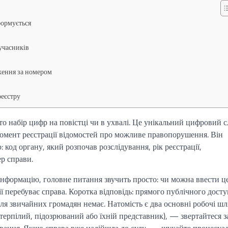
формується
 учасників
ення за номером
реєстру
набір цифр на повістці чи в ухвалі. Це унікальний цифровий сл
омент реєстрації відомостей про можливе правопорушення. Він
 код органу, який розпочав розслідування, рік реєстрації,
р справи.
інформацію, головне питання звучить просто: чи можна ввести ц
ії перебуває справа. Коротка відповідь: прямого публічного досту
ля звичайних громадян немає. Натомість є два основні робочі шл
терпілий, підозрюваний або їхній представник), — звертайтеся з