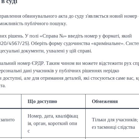
в суді
аправлення обвинувального акта до суду з’являється новий номе
 можливість публічного пошуку.
вих рішень. У полі «Справа №» введіть номер у форматі, який
320/4567/25). Оберіть форму судочинства «кримінальне». Сист
есуальні документи, ухвалені у цій справі.
гінальний номер ЄРДР. Таким чином ви можете відстежити рух сп
персональні дані учасників у публічних рішеннях нерідко
 доступні, але для отримання деталей, які стосуються саме вас, 
та.
Що доступно
Обмеження
Номер, дата, кваліфікац
 запито
Тільки для учасників;
ія, орган, короткий опи
ез таємниці слідства
с