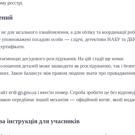
му реєстрі.
ений
не для загального ознайомлення, а для обліку та координації ро
е уповноважені посадові особи — слідчі, детективи НАБУ та ДБР
сертифікати.
аємницю досудового розслідування. На цій стадії ще немає
озголошення деталей може зашкодити як розслідуванню, так і безпе
ваних. Закон балансує між правом людини знати про провадження
йт erdr.gp.gov.ua і ввести номер. Спроба зробити це без відпові
 закон передбачає інший механізм — офіційний витяг, який вида
а інструкція для учасників