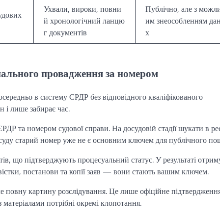
Ухвали, вироки, повни
Публічно, але з можл
удових
й хронологічний ланцю
им знеособленням да
г документів
х
ального провадження за номером
середньо в систему ЄРДР без відповідного кваліфікованого
 і лише забирає час.
Р та номером судової справи. На досудовій стадії шукати в ре
о суду старий номер уже не є основним ключем для публічного по
тів, що підтверджують процесуальний статус. У результаті отри
овістки, постанови та копії заяв — вони стають вашим ключем.
е повну картину розслідування. Це лише офіційне підтвердженн
 матеріалами потрібні окремі клопотання.