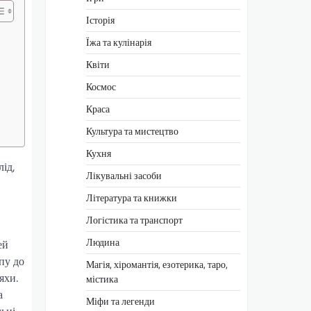
Історія
Їжа та кулінарія
Квіти
Космос
Краса
Культура та мистецтво
Кухня
ід,
Лікувальні засоби
Література та книжки
Логістика та транспорт
Людина
ей
пу до
Магія, хіромантія, езотерика, таро,
яхи.
містика
а
Міфи та легенди