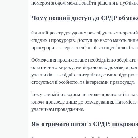
номером згодом можна знайти рішення в публічно
Чому повний доступ до ЄРДР обмеж
Єдиний реєстр досудових розслідувань створений 
слідчих і прокурорів. Доступ до нього мають лиш
прокурори — через спеціальні захищені ключі та 
Обмеження продиктоване необхідністю зберігати т
остаточного вироку, не зібрано всіх доказів, а р
учасників — свідків, потерпілих, самих підозрю
стосується її особисто, та інтересами правосуддя.
Тому звичайна людина не зможе просто зайти на са
ключа призведе лише до розчарування. Натомість
учасникам провадження.
Як отримати витяг з ЄРДР: покроков