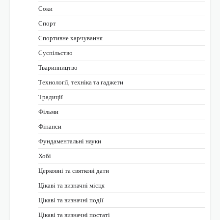
Соки
Спорт
Спортивне харчування
Суспільство
Тваринництво
Технології, техніка та гаджети
Традиції
Фільми
Фінанси
Фундаментальні науки
Хобі
Церковні та святкові дати
Цікаві та визначні місця
Цікаві та визначні події
Цікаві та визначні постаті