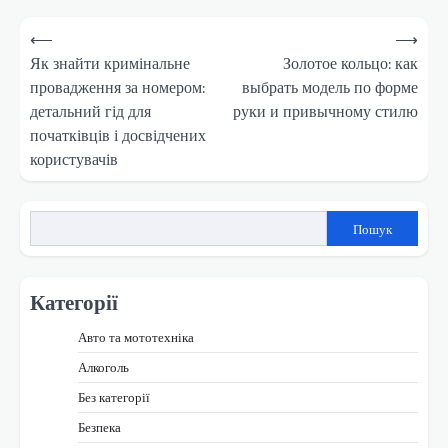
Навігація
⟵
⟶
записів
Як знайти кримінальне
Золотое кольцо: как
провадження за номером:
выбрать модель по форме
детальний гід для
руки и привычному стилю
початківців і досвідчених
користувачів
Пошук
Категорії
Авто та мототехніка
Алкоголь
Без категорії
Безпека