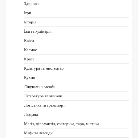
Здоров'я
Ігри
Історія
Їжа та кулінарія
Квіти
Космос
Краса
Культура та мистецтво
Кухня
Лікувальні засоби
Література та книжки
Логістика та транспорт
Людина
Магія, хіромантія, езотерика, таро, містика
Міфи та легенди