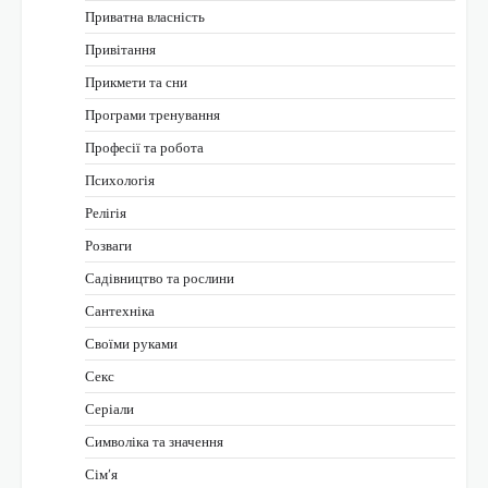
Приватна власність
Привітання
Прикмети та сни
Програми тренування
Професії та робота
Психологія
Релігія
Розваги
Садівництво та рослини
Сантехніка
Своїми руками
Секс
Серіали
Символіка та значення
Сім’я