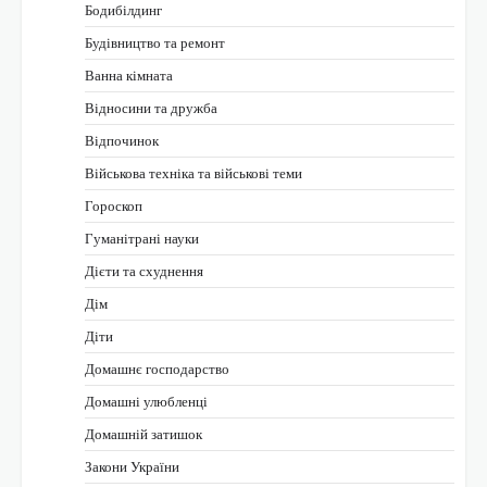
Бодибілдинг
Будівництво та ремонт
Ванна кімната
Відносини та дружба
Відпочинок
Військова техніка та військові теми
Гороскоп
Гуманітрані науки
Дієти та схуднення
Дім
Діти
Домашнє господарство
Домашні улюбленці
Домашній затишок
Закони України