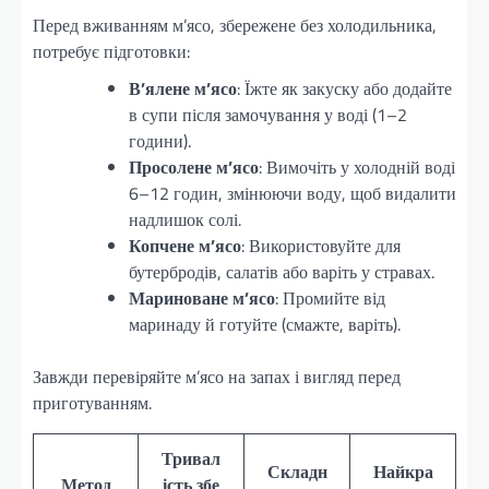
Перед вживанням м’ясо, збережене без холодильника,
потребує підготовки:
В’ялене м’ясо
: Їжте як закуску або додайте
в супи після замочування у воді (1–2
години).
Просолене м’ясо
: Вимочіть у холодній воді
6–12 годин, змінюючи воду, щоб видалити
надлишок солі.
Копчене м’ясо
: Використовуйте для
бутербродів, салатів або варіть у стравах.
Мариноване м’ясо
: Промийте від
маринаду й готуйте (смажте, варіть).
Завжди перевіряйте м’ясо на запах і вигляд перед
приготуванням.
Тривал
Складн
Найкра
Метод
ість збе