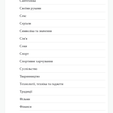
Сантехніка
Своїми руками
Секс
Серіали
Символіка та значення
Сім’я
Соки
Спорт
Спортивне харчування
Суспільство
Тваринництво
Технології, техніка та гаджети
Традиції
Фільми
Фінанси