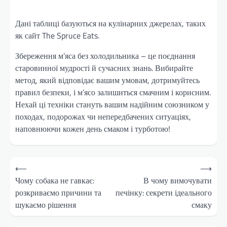
Дані таблиці базуються на кулінарних джерелах, таких
як сайт The Spruce Eats.
Збереження м’яса без холодильника – це поєднання
старовинної мудрості й сучасних знань. Вибирайте
метод, який відповідає вашим умовам, дотримуйтесь
правил безпеки, і м’ясо залишиться смачним і корисним.
Нехай ці техніки стануть вашим надійним союзником у
походах, подорожах чи непередбачених ситуаціях,
наповнюючи кожен день смаком і турботою!
Навігація
⟵
⟶
записів
Чому собака не гавкає:
В чому вимочувати
розкриваємо причини та
печінку: секрети ідеального
шукаємо рішення
смаку