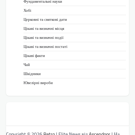
Фундаментальні науки
Хобі
Церковні та святкові дати
Цікаві та визначні місця
Цікаві та визначні події
Цікаві та визначні постаті
Цікаві факти
Чай
Шкідники
Ювелірні вироби
Copyright © 2026
Retro
| Elite News від
Ascendoor
| На