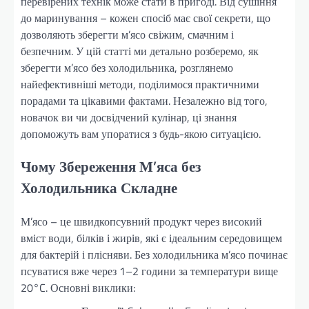
перевірених технік може стати в пригоді. Від сушіння
до маринування – кожен спосіб має свої секрети, що
дозволяють зберегти м’ясо свіжим, смачним і
безпечним. У цій статті ми детально розберемо, як
зберегти м’ясо без холодильника, розглянемо
найефективніші методи, поділимося практичними
порадами та цікавими фактами. Незалежно від того,
новачок ви чи досвідчений кулінар, ці знання
допоможуть вам упоратися з будь-якою ситуацією.
Чому Збереження М’яса без
Холодильника Складне
М’ясо – це швидкопсувний продукт через високий
вміст води, білків і жирів, які є ідеальним середовищем
для бактерій і плісняви. Без холодильника м’ясо починає
псуватися вже через 1–2 години за температури вище
20°C. Основні виклики: