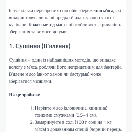
Існує кілька перевірених способів збереження м’яса, які
використовували наші предки й адаптували сучасні
кулінари. Кожен метод має свої особливості, тривалість
зберігання та вимоги до умов.
1. Сушіння (В’ялення)
Сушіння – один із найдавніших методів, що видаляє
вологу з м’яса, роблячи його непридатним для бактерій.
В’ялене м’ясо (як-от хамон чи бастурма) може
зберігатися місяцями.
Як це зробити:
Наріжте м’ясо (яловичина, свинина)
тонкими смужками (0.5–1 см).
Замаринуйте в солі (100 г солі на 1 кг
м’яса) з додаванням спецій (чорний перець,