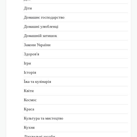
Діти
Домашнє господарство
Домашні улюбленці
Домашній затишок
Закони України
Здоров'я
Ігри
Історія
Їжа та кулінарія
Квіти
Космос
Краса
Культура та мистецтво
Кухня
Лікувальні засоби