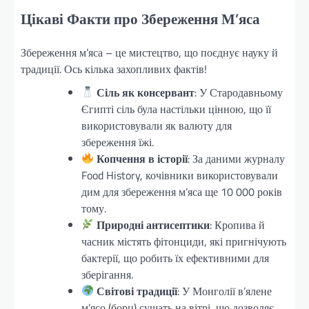
Цікаві Факти про Збереження М’яса
Збереження м’яса – це мистецтво, що поєднує науку й
традиції. Ось кілька захопливих фактів!
Сіль як консервант
: У Стародавньому
Єгипті сіль була настільки цінною, що її
використовували як валюту для
збереження їжі.
Копчення в історії
: За даними журналу
Food History, кочівники використовували
дим для збереження м’яса ще 10 000 років
тому.
Природні антисептики
: Кропива й
часник містять фітонциди, які пригнічують
бактерії, що робить їх ефективними для
зберігання.
Світові традиції
: У Монголії в’ялене
м’ясо (борц) сушать на вітрі, що дозволяє