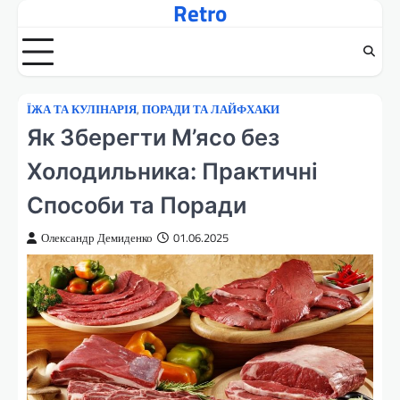
Retro
Перейти
до
вмісту
ЇЖА ТА КУЛІНАРІЯ
,
ПОРАДИ ТА ЛАЙФХАКИ
Як Зберегти М’ясо без
Холодильника: Практичні
Способи та Поради
Олександр Демиденко
01.06.2025