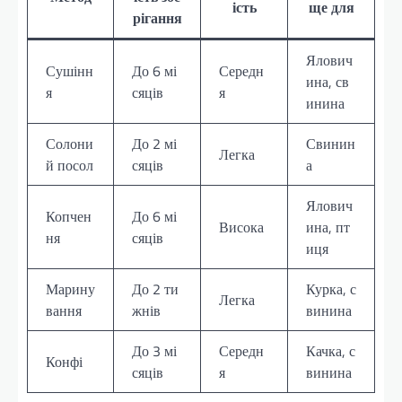
ість
ще для
рігання
Ялович
Сушінн
До 6 мі
Середн
ина, св
я
сяців
я
инина
Солони
До 2 мі
Свинин
Легка
й посол
сяців
а
Ялович
Копчен
До 6 мі
Висока
ина, пт
ня
сяців
иця
Марину
До 2 ти
Курка, с
Легка
вання
жнів
винина
До 3 мі
Середн
Качка, с
Конфі
сяців
я
винина