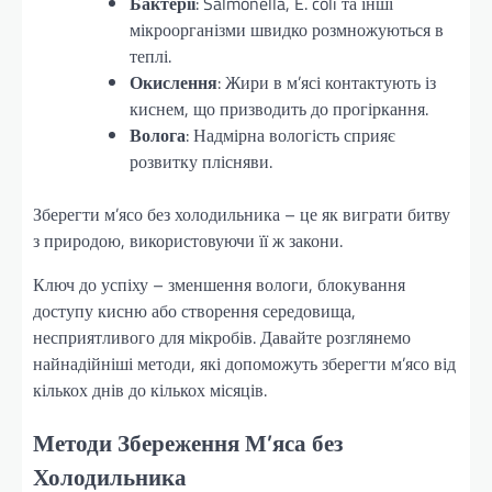
Бактерії
: Salmonella, E. coli та інші
мікроорганізми швидко розмножуються в
теплі.
Окислення
: Жири в м’ясі контактують із
киснем, що призводить до прогіркання.
Волога
: Надмірна вологість сприяє
розвитку плісняви.
Зберегти м’ясо без холодильника – це як виграти битву
з природою, використовуючи її ж закони.
Ключ до успіху – зменшення вологи, блокування
доступу кисню або створення середовища,
несприятливого для мікробів. Давайте розглянемо
найнадійніші методи, які допоможуть зберегти м’ясо від
кількох днів до кількох місяців.
Методи Збереження М’яса без
Холодильника