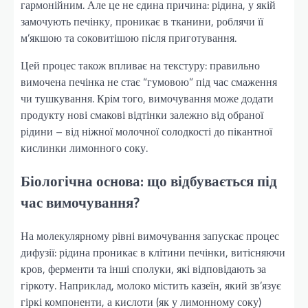
гармонійним. Але це не єдина причина: рідина, у якій
замочують печінку, проникає в тканини, роблячи її
м’якшою та соковитішою після приготування.
Цей процес також впливає на текстуру: правильно
вимочена печінка не стає “гумовою” під час смаження
чи тушкування. Крім того, вимочування може додати
продукту нові смакові відтінки залежно від обраної
рідини – від ніжної молочної солодкості до пікантної
кислинки лимонного соку.
Біологічна основа: що відбувається під
час вимочування?
На молекулярному рівні вимочування запускає процес
дифузії: рідина проникає в клітини печінки, витісняючи
кров, ферменти та інші сполуки, які відповідають за
гіркоту. Наприклад, молоко містить казеїн, який зв’язує
гіркі компоненти, а кислоти (як у лимонному соку)