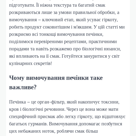
підготувати. Її ніжна текстура та багатий смак
розкриваються лише за умови правильної обробки, а
вимочування – ключовий етап, який усуває гіркоту,
робить продукт соковитішим і м’якшим. У цій статті ми
розкриємо всі тонкощі вимочування печінки,
поділимося перевіреними рецептами, практичними
порадами та навіть розкажемо про біологічні нюанси,
які впливають на її смак. Готуйтеся зануритися у світ
кулінарних секретів!
Чому вимочування печінки таке
важливе?
Печінка – це орган-фільтр, який накопичує токсини,
кров і біологічні речовини. Через це вона може мати
специфічний присмак або легку гіркоту, що відштовхує
багатьох гурманів. Вимочування допомагає позбутися
цих небажаних ноток, роблячи смак більш