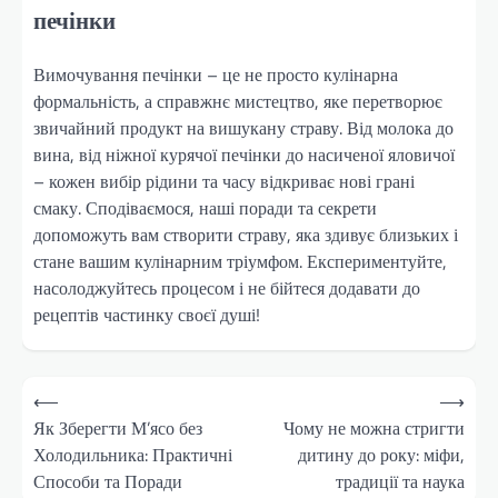
печінки
Вимочування печінки – це не просто кулінарна
формальність, а справжнє мистецтво, яке перетворює
звичайний продукт на вишукану страву. Від молока до
вина, від ніжної курячої печінки до насиченої яловичої
– кожен вибір рідини та часу відкриває нові грані
смаку. Сподіваємося, наші поради та секрети
допоможуть вам створити страву, яка здивує близьких і
стане вашим кулінарним тріумфом. Експериментуйте,
насолоджуйтесь процесом і не бійтеся додавати до
рецептів частинку своєї душі!
Навігація
⟵
⟶
записів
Як Зберегти М’ясо без
Чому не можна стригти
Холодильника: Практичні
дитину до року: міфи,
Способи та Поради
традиції та наука