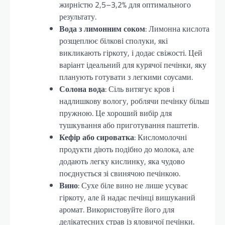
жирністю 2,5–3,2% для оптимального
результату.
Вода з лимонним соком
: Лимонна кислота
розщеплює білкові сполуки, які
викликають гіркоту, і додає свіжості. Цей
варіант ідеальний для курячої печінки, яку
планують готувати з легкими соусами.
Солона вода
: Сіль витягує кров і
надлишкову вологу, роблячи печінку більш
пружною. Це хороший вибір для
тушкування або приготування паштетів.
Кефір або сироватка
: Кисломолочні
продукти діють подібно до молока, але
додають легку кислинку, яка чудово
поєднується зі свинячою печінкою.
Вино
: Сухе біле вино не лише усуває
гіркоту, але й надає печінці вишуканий
аромат. Використовуйте його для
делікатесних страв із яловичої печінки.