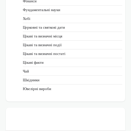
Фінанси
Фундаментальні науки
Хобі
Церковні та святкові дати
Цікаві та визначні місця
Цікаві та визначні події
Цікаві та визначні постаті
Цікаві факти
Чай
Шкідники
Ювелірні вироби