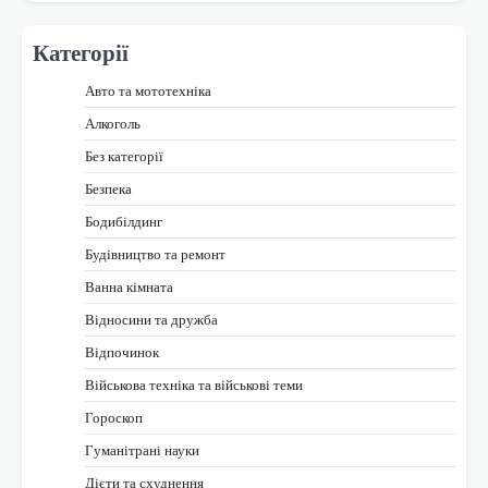
Категорії
Авто та мототехніка
Алкоголь
Без категорії
Безпека
Бодибілдинг
Будівництво та ремонт
Ванна кімната
Відносини та дружба
Відпочинок
Військова техніка та військові теми
Гороскоп
Гуманітрані науки
Дієти та схуднення