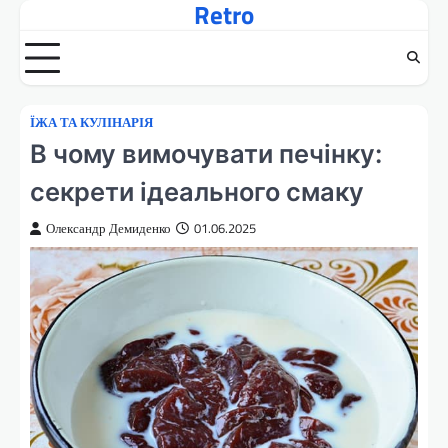
Retro
Перейти
до
вмісту
ЇЖА ТА КУЛІНАРІЯ
В чому вимочувати печінку:
секрети ідеального смаку
Олександр Демиденко
01.06.2025