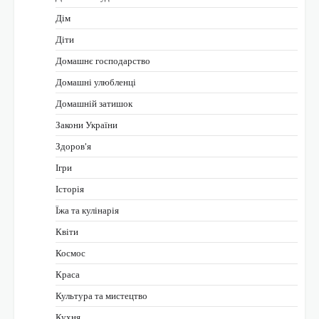
Дім
Діти
Домашнє господарство
Домашні улюбленці
Домашній затишок
Закони України
Здоров'я
Ігри
Історія
Їжа та кулінарія
Квіти
Космос
Краса
Культура та мистецтво
Кухня