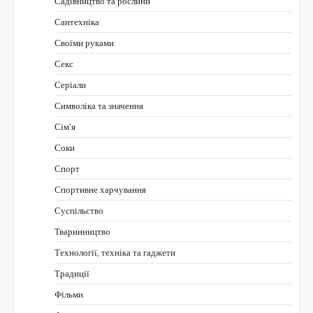
Садівництво та рослини
Сантехніка
Своїми руками
Секс
Серіали
Символіка та значення
Сім’я
Соки
Спорт
Спортивне харчування
Суспільство
Тваринництво
Технології, техніка та гаджети
Традиції
Фільми