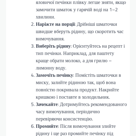
яловичої печінки плівку легше зняти, якщо
замочити шматок у гарячій воді на 1–2
хвилини.
Наріжте на порції
: Дрібніші шматочки
швидше вберуть рідину, що скоротить час
вимочування.
Виберіть рідину
: Орієнтуйтесь на рецепт і
тип печінки. Наприклад, для паштету
краще обрати молоко, а для грилю –
лимонну воду.
Замочіть печінку
: Помістіть шматочки в
миску, залийте рідиною так, щоб вона
повністю покривала продукт. Накрийте
кришкою і поставте в холодильник.
Зачекайте
: Дотримуйтесь рекомендованого
часу вимочування, періодично
перевіряючи консистенцію.
Промийте
: Після вимочування злийте
рідину і ще раз промийте печінку під